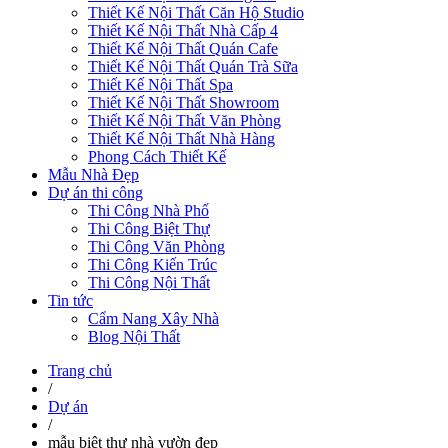
Thiết Kế Nội Thất Căn Hộ Studio
Thiết Kế Nội Thất Nhà Cấp 4
Thiết Kế Nội Thất Quán Cafe
Thiết Kế Nội Thất Quán Trà Sữa
Thiết Kế Nội Thất Spa
Thiết Kế Nội Thất Showroom
Thiết Kế Nội Thất Văn Phòng
Thiết Kế Nội Thất Nhà Hàng
Phong Cách Thiết Kế
Mẫu Nhà Đẹp
Dự án thi công
Thi Công Nhà Phố
Thi Công Biệt Thự
Thi Công Văn Phòng
Thi Công Kiến Trúc
Thi Công Nội Thất
Tin tức
Cẩm Nang Xây Nhà
Blog Nội Thất
Trang chủ
/
Dự án
/
mẫu biệt thự nhà vườn đẹp