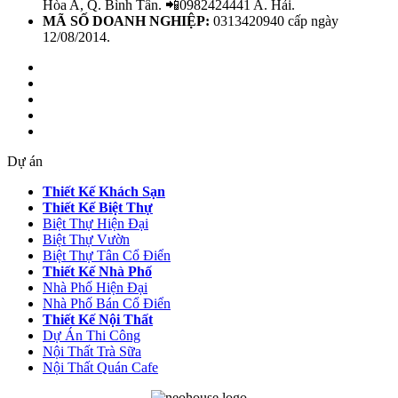
Hòa A, Q. Bình Tân. 📲0982424441 A. Hải.
MÃ SỐ DOANH NGHIỆP:
0313420940 cấp ngày
12/08/2014.
Dự án
Thiết Kế Khách Sạn
Thiết Kế Biệt Thự
Biệt Thự Hiện Đại
Biệt Thự Vườn
Biệt Thự Tân Cổ Điển
Thiết Kế Nhà Phố
Nhà Phố Hiện Đại
Nhà Phố Bán Cổ Điển
Thiết Kế Nội Thất
Dự Án Thi Công
Nội Thất Trà Sữa
Nội Thất Quán Cafe