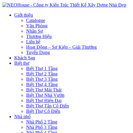
Giới thiệu
Catalogue
Văn Phòng
Nhân Sự
Thương Hiệu
Liên hệ
Hoạt Động – Sự Kiện – Giải Thưởng
Tuyển Dụng
Khách Sạn
Biệt thự
Biệt Thự 1 Tầng
Biệt Thự 2 Tầng
Biệt Thự 3 Tầng
Biệt Thự 4 Tầng
Biệt Thự Mái Thái
Biệt Thự Nhà Vườn
Biệt Thự Hiện Đại
Biệt Thự Tân Cổ Điển
Biệt Thự Cổ Điển
Nhà phố
Nhà Phố 2 Tầng
Nhà Phố 3 Tầng
Nhà Phố 4 Tầng