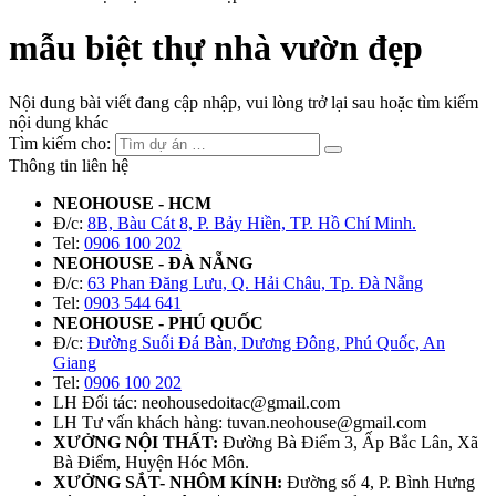
mẫu biệt thự nhà vườn đẹp
Nội dung bài viết đang cập nhập, vui lòng trở lại sau hoặc tìm kiếm
nội dung khác
Tìm kiếm cho:
Thông tin liên hệ
NEOHOUSE - HCM
Đ/c:
8B, Bàu Cát 8, P. Bảy Hiền, TP. Hồ Chí Minh.
Tel:
0906 100 202
NEOHOUSE - ĐÀ NẴNG
Đ/c:
63 Phan Đăng Lưu, Q. Hải Châu, Tp. Đà Nẵng
Tel:
0903 544 641
NEOHOUSE - PHÚ QUỐC
Đ/c:
Đường Suối Đá Bàn, Dương Đông, Phú Quốc, An
Giang
Tel:
0906 100 202
LH Đối tác: neohousedoitac@gmail.com
LH Tư vấn khách hàng: tuvan.neohouse@gmail.com
XƯỞNG NỘI THẤT:
Đường Bà Điểm 3, Ấp Bắc Lân, Xã
Bà Điểm, Huyện Hóc Môn.
XƯỞNG SẮT- NHÔM KÍNH:
Đường số 4, P. Bình Hưng