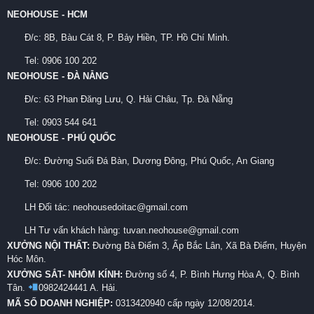
NEOHOUSE - HCM
Đ/c:
8B, Bàu Cát 8, P. Bảy Hiền, TP. Hồ Chí Minh.
Tel:
0906 100 202
NEOHOUSE - ĐÀ NẴNG
Đ/c:
63 Phan Đăng Lưu, Q. Hải Châu, Tp. Đà Nẵng
Tel:
0903 544 641
NEOHOUSE - PHÚ QUỐC
Đ/c:
Đường Suối Đá Bàn, Dương Đông, Phú Quốc, An Giang
Tel:
0906 100 202
LH Đối tác: neohousedoitac@gmail.com
LH Tư vấn khách hàng: tuvan.neohouse@gmail.com
XƯỞNG NỘI THẤT:
Đường Bà Điểm 3, Ấp Bắc Lân, Xã Bà Điểm, Huyện
Hóc Môn.
XƯỞNG SẮT- NHÔM KÍNH:
Đường số 4, P. Bình Hưng Hòa A, Q. Bình
Tân.
0982424441 A. Hải.
MÃ SỐ DOANH NGHIỆP:
0313420940 cấp ngày 12/08/2014.