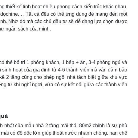
 thiết kế linh hoạt nhiều phong cách kiến trúc khác nhau.
y Indochine,… Tất cả đều có thể ứng dụng để mang đến một
rình. Nhờ đó mà các chủ đầu tư sẽ dễ dàng lựa chọn được
như ngân sách của mình.
có thể bố trí 1 phòng khách, 1 bếp + ăn, 3-4 phòng ngủ và
u sinh hoạt của gia đình từ 4-6 thành viên mà vẫn đảm bảo
t kế 2 tầng cũng cho phép ngôi nhà tách biệt giữa khu vực
g tư khi nghỉ ngơi, vừa có sự kết nối giữa các thành viên
quả
h nhất của mẫu nhà 2 tầng mái thái 80m2 chính là sự phù
kế mái có độ dốc lớn giúp thoát nước nhanh chóng, hạn chế