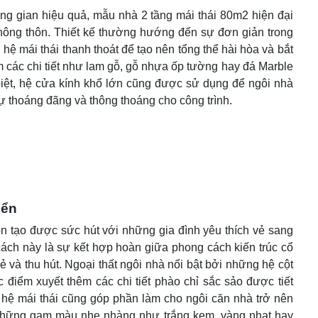
ng gian hiệu quả, mẫu nhà 2 tầng mái thái 80m2 hiện đại
n nông thôn. Thiết kế thường hướng đến sự đơn giản trong
ệ mái thái thanh thoát để tạo nên tổng thể hài hòa và bắt
 các chi tiết như lam gỗ, gỗ nhựa ốp tường hay đá Marble
biệt, hệ cửa kính khổ lớn cũng được sử dụng để ngôi nhà
ự thoáng đãng và thông thoáng cho công trình.
iển
n tạo được sức hút với những gia đình yêu thích vẻ sang
ách này là sự kết hợp hoàn giữa phong cách kiến trúc cổ
ẻ và thu hút. Ngoại thất ngôi nhà nổi bật bởi những hệ cột
 điểm xuyết thêm các chi tiết phào chỉ sắc sảo được tiết
hệ mái thái cũng góp phần làm cho ngôi căn nhà trở nên
, những gam màu nhẹ nhàng như trắng kem, vàng nhạt hay