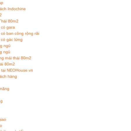
áp
ách Indochine
2
 Thái 80m2
 có gara
có ban công rộng rãi
 có gác lửng
ng ngủ
g ngủ
ầng mái thái 80m2
thái 80m2
ng tại NEOHouse.vn
hách hàng
 năng
ng
giao
ao