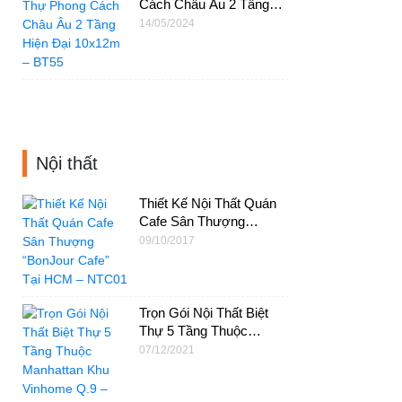
Cách Châu Âu 2 Tầng
Hiện Đại 10x12m – BT55
14/05/2024
Nội thất
Thiết Kế Nội Thất Quán
Cafe Sân Thượng
“BonJour Cafe” Tại HCM
09/10/2017
– NTC01
Trọn Gói Nội Thất Biệt
Thự 5 Tầng Thuộc
Manhattan Khu Vinhome
07/12/2021
Q.9 – NT43