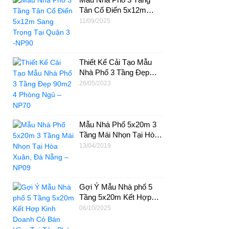
Tân Cổ Điển 5x12m
Sang Trọng Tại Quận 3 -
11/09/2025
NP90
Thiết Kế Cải Tạo Mẫu
Nhà Phố 3 Tầng Đẹp
90m2 4 Phòng Ngủ –
26/05/2023
NP70
Mẫu Nhà Phố 5x20m 3
Tầng Mái Nhọn Tại Hòa
Xuân, Đà Nẵng – NP09
13/04/2019
Gợi Ý Mẫu Nhà phố 5
Tầng 5x20m Kết Hợp
Kinh Doanh Có Bán Hầm
06/10/2025
Tại Tân Phú – NP92