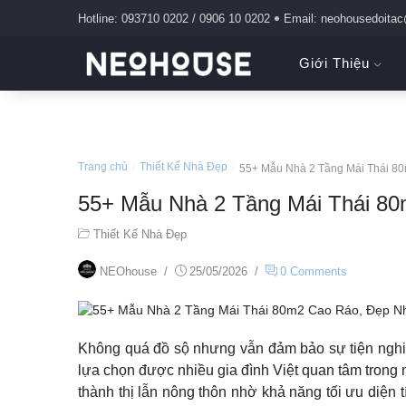
Hotline: 093710 0202 / 0906 10 0202
Email: neohousedoita
Giới Thiệu
Trang chủ
/
Thiết Kế Nhà Đẹp
/
55+ Mẫu Nhà 2 Tầng Mái Thái 8
55+ Mẫu Nhà 2 Tầng Mái Thái 80
Thiết Kế Nhà Đẹp
NEOhouse
/
25/05/2026
/
0 Comments
Không quá đồ sộ nhưng vẫn đảm bảo sự tiện nghi
lựa chọn được nhiều gia đình Việt quan tâm trong
thành thị lẫn nông thôn nhờ khả năng tối ưu diện 