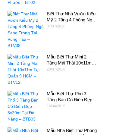
Biệt Thự Nhà Vườn Kiểu
Mỹ 2 Tầng 4 Phòng Ngủ
Sang Trọng Tại Vũng Tàu
07/07/2026
– BTV38
Mẫu Biệt Thự Mini 2
Tầng Mái Thái 10x11m
Tại Quận 9 HCM –
20/07/2018
BTV12
Mẫu Biệt Thự Phố 3
Tầng Bán Cổ Điển Đẹp
5x20m Tại Đà Nẵng –
16/04/2019
BTB03
Mẫu Nhà Biệt Thự Phong