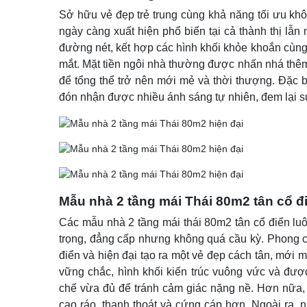
Sở hữu vẻ đẹp trẻ trung cùng khả năng tối ưu khô
ngày càng xuất hiện phổ biến tại cả thành thị lẫ
đường nét, kết hợp các hình khối khỏe khoắn cùng h
mắt. Mặt tiền ngôi nhà thường được nhấn nhá thêm
để tổng thể trở nên mới mẻ và thời thượng. Đặc 
đón nhận được nhiều ánh sáng tự nhiên, đem lại s
Mẫu nhà 2 tầng mái Thái 80m2 tân cổ đ
Các mẫu nhà 2 tầng mái thái 80m2 tân cổ điển luô
trọng, đẳng cấp nhưng không quá cầu kỳ. Phong c
điển và hiện đại tạo ra một vẻ đẹp cách tân, mới m
vững chắc, hình khối kiến trúc vuông vức và được
chế vừa đủ để tránh cảm giác nặng nề.
Hơn nữa, 
cao ráo, thanh thoát và cứng cáp hơn. Ngoài ra