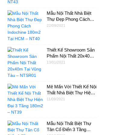
Mẫu Nội Thất Nhà Biệt
Thự Đẹp Phong Cách
Indochine 180m2 Tại
22/09/2021
HCM – NT40
Thiết Kế Showroom Sản
Phẩm Nội Thất 20x40m
Tại Vũng Tàu – NTSR01
13/01/2021
Mê Mẩn Với Thiết Kế Nội
Thất Nhà Biệt Thự Hiện
Đại 3 Tầng 180m2 –
11/09/2021
NT39
Mẫu Nội Thất Biệt Thự
Tân Cổ Điển 3 Tầng