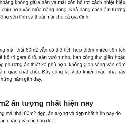
hoảng không giữa trần và mái còn hỗ trợ cách nhiệt hiệu
dễ chịu hơn vào mùa nắng nóng. Khả năng cách âm tương
ống yên tĩnh và thoải mái cho cả gia đình.
g mái thái 80m2 vẫn có thể tích hợp thêm nhiều tiện ích
ể bố trí gara ô tô, sân vườn nhỏ, ban công thư giãn hoặc
ững phương án thiết kế phù hợp, không gian sống vẫn đảm
ảm giác chật chội. Đây cũng là lý do khiến mẫu nhà này
 những năm gần đây.
0m2 ấn tượng nhất hiện nay
g mái thái 80m2 đẹp, ấn tượng và đẹp nhất hiện nay do
khách hàng và các bạn đọc.