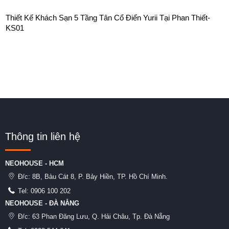
Thiết Kế Khách Sạn 5 Tầng Tân Cổ Điển Yurii Tại Phan Thiết-
KS01
Thông tin liên hệ
NEOHOUSE - HCM
Đ/c:
8B, Bàu Cát 8, P. Bảy Hiền, TP. Hồ Chí Minh.
Tel:
0906 100 202
NEOHOUSE - ĐÀ NẴNG
Đ/c:
63 Phan Đăng Lưu, Q. Hải Châu, Tp. Đà Nẵng