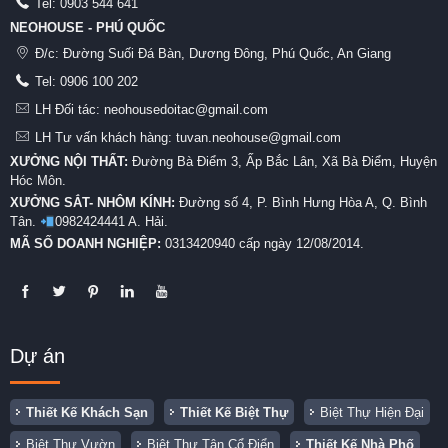
Tel:
0903 544 641
NEOHOUSE - PHÚ QUỐC
Đ/c:
Đường Suối Đá Bàn, Dương Đông, Phú Quốc, An Giang
Tel:
0906 100 202
LH Đối tác: neohousedoitac@gmail.com
LH Tư vấn khách hàng: tuvan.neohouse@gmail.com
XƯỞNG NỘI THẤT:
Đường Bà Điểm 3, Ấp Bắc Lân, Xã Bà Điểm, Huyện
Hóc Môn.
XƯỞNG SẮT- NHÔM KÍNH:
Đường số 4, P. Bình Hưng Hòa A, Q. Bình
Tân.
0982424441 A. Hải.
MÃ SỐ DOANH NGHIỆP:
0313420940 cấp ngày 12/08/2014.
Dự án
Thiết Kế Khách Sạn
Thiết Kế Biệt Thự
Biệt Thự Hiện Đại
Biệt Thự Vườn
Biệt Thự Tân Cổ Điển
Thiết Kế Nhà Phố