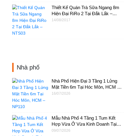
Thiết Kế Quán Trà Sữa Ngang 8m
Hiện Đại RiRo 2 Tại Đắk Lắk –
NTS03
14/08/2017
Nhà phố
Nhà Phố Hiện Đại 3 Tầng 1 Lửng
Mặt Tiền 6m Tại Hóc Môn, HCM –
NP110
16/07/2026
Mẫu Nhà Phố 4 Tầng 1 Tum Kết
Hợp Vừa Ở Vừa Kinh Doanh Tại
HCM – NP94
09/07/2026