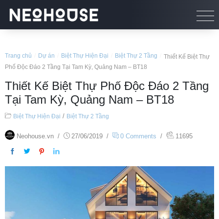
Trang chủ
/
Dự án
/
Biệt Thự Hiện Đại
/
Biệt Thự 2 Tầng
/
Thiết Kế Biệt Thự
Phố Độc Đáo 2 Tầng Tại Tam Kỳ, Quảng Nam – BT18
Thiết Kế Biệt Thự Phố Độc Đáo 2 Tầng
Tại Tam Kỳ, Quảng Nam – BT18
/
Biệt Thự Hiện Đại
Biệt Thự 2 Tầng
Neohouse.vn
/
27/06/2019
/
0 Comments
/
11695