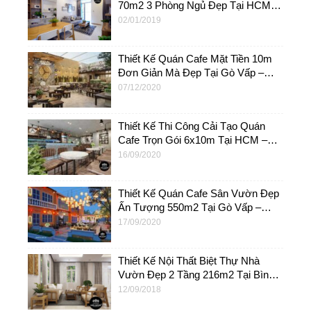
70m2 3 Phòng Ngủ Đẹp Tại HCM –
NT15
02/01/2019
Thiết Kế Quán Cafe Mặt Tiền 10m
Đơn Giản Mà Đẹp Tại Gò Vấp –
NTC06
07/12/2020
Thiết Kế Thi Công Cải Tạo Quán
Cafe Trọn Gói 6x10m Tại HCM –
NTC03
16/09/2020
Thiết Kế Quán Cafe Sân Vườn Đẹp
Ấn Tượng 550m2 Tại Gò Vấp –
NTC04
17/09/2020
Thiết Kế Nội Thất Biệt Thự Nhà
Vườn Đẹp 2 Tầng 216m2 Tại Bình
Phước – NT12
12/09/2018