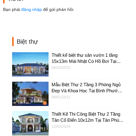
Bạn phải
đăng nhập
để gửi phản hồi.
Biệt thự
Thiết kế biệt thự sân vườn 1 tầng
15x13m Mái Nhật Có Hồ Bơi Tại
Phú Quốc – BTV37
08/10/2025
Mẫu Biệt Thự 2 Tầng 3 Phòng Ngủ
Đẹp Và Khoa Học Tại Bình Phước –
BT34
08/01/2021
Thiết Kế Thi Công Biệt Thự 2 Tầng
Tân Cổ Điển 10x12m Tại Tân Phú –
BTB16
12/03/2024