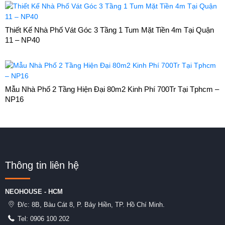
Thiết Kế Nhà Phố Vát Góc 3 Tầng 1 Tum Mặt Tiền 4m Tại Quận
11 – NP40
Mẫu Nhà Phố 2 Tầng Hiện Đại 80m2 Kinh Phí 700Tr Tại Tphcm –
NP16
Thông tin liên hệ
NEOHOUSE - HCM
Đ/c:
8B, Bàu Cát 8, P. Bảy Hiền, TP. Hồ Chí Minh.
Tel:
0906 100 202