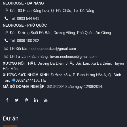
NEOHOUSE - ĐÀ NẴNG
Đ/c:
63 Phan Đăng Lưu, Q. Hải Châu, Tp. Đà Nẵng
Tel:
0903 544 641
NEOHOUSE - PHÚ QUỐC
Đ/c:
Đường Suối Đá Bàn, Dương Đông, Phú Quốc, An Giang
Tel:
0906 100 202
LH Đối tác: neohousedoitac@gmail.com
LH Tư vấn khách hàng: tuvan.neohouse@gmail.com
XƯỞNG NỘI THẤT:
Đường Bà Điểm 3, Ấp Bắc Lân, Xã Bà Điểm, Huyện
Hóc Môn.
XƯỞNG SẮT- NHÔM KÍNH:
Đường số 4, P. Bình Hưng Hòa A, Q. Bình
Tân.
0982424441 A. Hải.
MÃ SỐ DOANH NGHIỆP:
0313420940 cấp ngày 12/08/2014.
Dự án