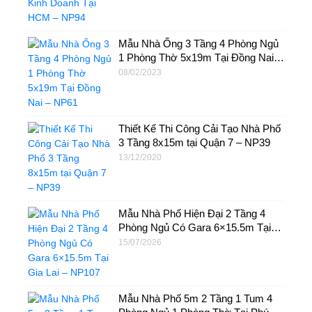
Mẫu Nhà Ống 3 Tầng 4 Phòng Ngủ
1 Phòng Thờ 5x19m Tại Đồng Nai –
NP61
08/02/2023
Thiết Kế Thi Công Cải Tạo Nhà Phố
3 Tầng 8x15m tại Quận 7 – NP39
13/12/2020
Mẫu Nhà Phố Hiện Đại 2 Tầng 4
Phòng Ngủ Có Gara 6×15.5m Tại
Gia Lai – NP107
15/07/2026
Mẫu Nhà Phố 5m 2 Tầng 1 Tum 4