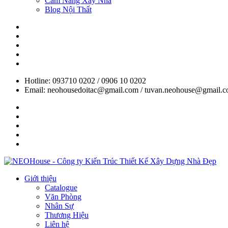
Cẩm Nang Xây Nhà
Blog Nội Thất
Hotline: 093710 0202 / 0906 10 0202
Email: neohousedoitac@gmail.com / tuvan.neohouse@gmail.
Giới thiệu
Catalogue
Văn Phòng
Nhân Sự
Thương Hiệu
Liên hệ