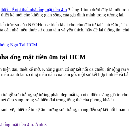
h
thiết kế nội thất nhà ống mặt tiền 4m
3 tầng 1 tum dưới đây là một tro
hiết kế mới cho không gian sống của gia đình mình trong tương lai.
kiến trúc sư của NEOHouse triển khai cho chủ đầu tư tại Thủ Đức, Tp. 
 căn nhà, nếu thực sự quan tâm và yêu thích, hãy để lại thông tin, ch
 Phòng Ngủ Tại HCM
 nhà ống mặt tiền 4m tại HCM
 hiện đại, thiết kể mở. Không gian có sự kết nối đa chiều, từ rộng rã
 màu xanh lam, cùng màu nâu của lam gỗ, một sự kết hợp tinh tế và bắ
 trà gỗ sơn trắng, sự tương phản đẹp mắt tạo nên điểm sáng giá trị c
ét đẹp sang trọng và hiện đại trong tổng thể của phòng khách.
ranh vẽ, thiết kế tủ kệ âm tường sơn trắng, mang đến sự kết nối hoà