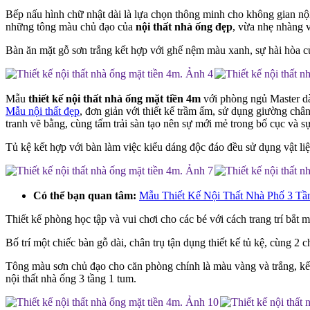
Bếp nấu hình chữ nhật dài là lựa chọn thông minh cho không gian nội
những tông màu chủ đạo của
nội thất nhà ống đẹp
, vừa nhẹ nhàng 
Bàn ăn mặt gỗ sơn trắng kết hợp với ghế nệm màu xanh, sự hài hòa c
Mẫu
thiết kế nội thất nhà ống mặt tiền 4m
với phòng ngủ Master dàn
Mẫu nội thất đẹp
, đơn giản với thiết kế trầm ấm, sử dụng giường ch
tranh vẽ bằng, cùng tấm trải sàn tạo nên sự mới mẻ trong bố cục và sự
Tủ kệ kết hợp với bàn làm việc kiểu dáng độc đáo đều sử dụng vật li
Có thể bạn quan tâm:
Mẫu Thiết Kế Nội Thất Nhà Phố 3 T
Thiết kế phòng học tập và vui chơi cho các bé với cách trang trí bắt 
Bố trí một chiếc bàn gỗ dài, chân trụ tận dụng thiết kế tủ kệ, cùng 2
Tông màu sơn chủ đạo cho căn phòng chính là màu vàng và trắng, kết
nội thất nhà ống 3 tầng 1 tum.