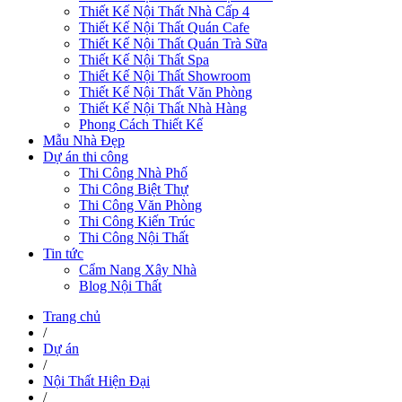
Thiết Kế Nội Thất Nhà Cấp 4
Thiết Kế Nội Thất Quán Cafe
Thiết Kế Nội Thất Quán Trà Sữa
Thiết Kế Nội Thất Spa
Thiết Kế Nội Thất Showroom
Thiết Kế Nội Thất Văn Phòng
Thiết Kế Nội Thất Nhà Hàng
Phong Cách Thiết Kế
Mẫu Nhà Đẹp
Dự án thi công
Thi Công Nhà Phố
Thi Công Biệt Thự
Thi Công Văn Phòng
Thi Công Kiến Trúc
Thi Công Nội Thất
Tin tức
Cẩm Nang Xây Nhà
Blog Nội Thất
Trang chủ
/
Dự án
/
Nội Thất Hiện Đại
/