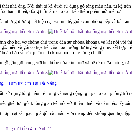
 thất nhà ống. Nội thất tủ kệ dưới sử dụng gỗ tông màu nâu, tủ kệ trê
vừa thanh thoát, đồng thời làm cho căn bếp thêm phần mới mẻ hơn.
ủa những đường nét hiện đại và tinh tế, giúp căn phòng bếp và bàn ăn 
h cho hai vợ chồng chú trọng đến sự phóng khoáng và kết nối với thiên
ân gỗ, mền và gối có họa tiết của hoa hướng dương vàng nhẹ, kết hợp 
 hoàn hảo về các phân chia khoa học trong từng chi tiết.
ệu gỗ gần gũi, cùng với hệ thống cửa kính mở và hệ rèm cửa mỏng, căn
ầng 1 Tum 8x15m Tại Đà Nẵng
mắt, sử dụng tông màu trẻ trung và năng động, giúp cho căn phòng trở nê
 chiếc ghế đơn gỗ, không gian kết nối với thiên nhiên và đảm bảo lấy sá
 hợp mặt sàn gạch giả gỗ màu nâu, vừa mang đến không gian học tập th