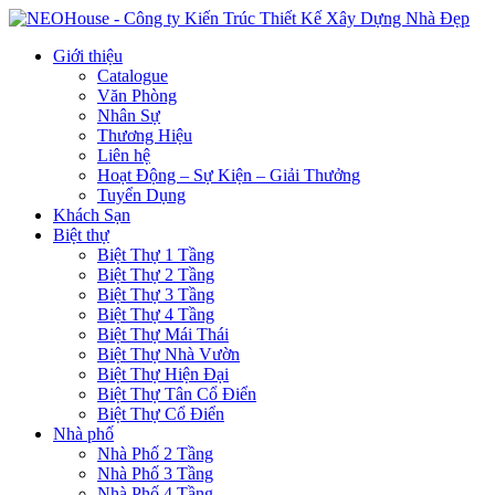
Giới thiệu
Catalogue
Văn Phòng
Nhân Sự
Thương Hiệu
Liên hệ
Hoạt Động – Sự Kiện – Giải Thưởng
Tuyển Dụng
Khách Sạn
Biệt thự
Biệt Thự 1 Tầng
Biệt Thự 2 Tầng
Biệt Thự 3 Tầng
Biệt Thự 4 Tầng
Biệt Thự Mái Thái
Biệt Thự Nhà Vườn
Biệt Thự Hiện Đại
Biệt Thự Tân Cổ Điển
Biệt Thự Cổ Điển
Nhà phố
Nhà Phố 2 Tầng
Nhà Phố 3 Tầng
Nhà Phố 4 Tầng