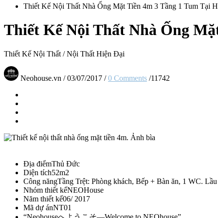
Thiết Kế Nội Thất Nhà Ống Mặt Tiền 4m 3 Tầng 1 Tum Tại
Thiết Kế Nội Thất Nhà Ống Mặ
Thiết Kế Nội Thất
/
Nội Thất Hiện Đại
Neohouse.vn
/
03/07/2017
/
0 Comments
/
11742
Địa điểm
Thủ Đức
Diện tích
52m2
Công năng
Tầng Trệt: Phòng khách, Bếp + Bàn ăn, 1 WC. Lầu 
Nhóm thiết kế
NEOHouse
Năm thiết kế
06/ 2017
Mã dự án
NT01
“Neohouseへようこそ—Welcome to NEOhouse”