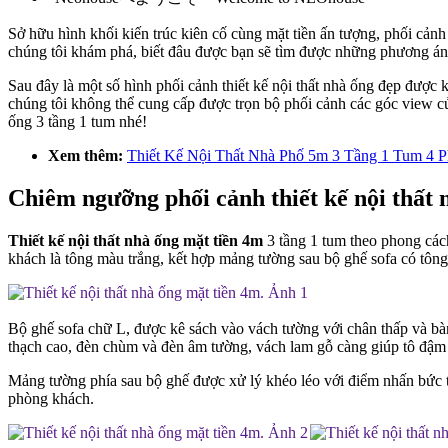
Sở hữu hình khối kiến trúc kiên cố cùng mặt tiền ấn tượng, phối cản
chúng tôi khám phá, biết đâu được bạn sẽ tìm được những phương án t
Sau đây là một số hình phối cảnh thiết kế nội thất nhà ống đẹp được 
chúng tôi không thể cung cấp được trọn bộ phối cảnh các góc view của
ống 3 tầng 1 tum nhé!
Xem thêm:
Thiết Kế Nội Thất Nhà Phố 5m 3 Tầng 1 Tum 4
Chiêm ngưỡng phối cảnh thiết kế nội thất
Thiết kế nội thất nhà ống mặt tiền 4m
3 tầng 1 tum theo phong cách
khách là tông màu trắng, kết hợp mảng tường sau bộ ghế sofa có tông
Bộ ghế sofa chữ L, được kê sách vào vách tường với chân thấp và bàn
thạch cao, đèn chùm và đèn âm tường, vách lam gỗ càng giúp tô đậm n
Mảng tường phía sau bộ ghế được xử lý khéo léo với điểm nhấn bức t
phòng khách.