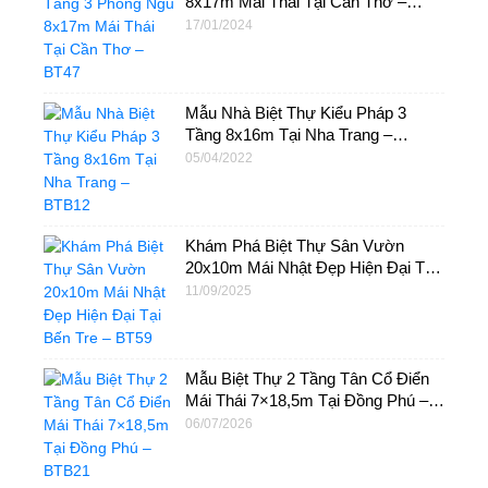
8x17m Mái Thái Tại Cần Thơ –
BT47
17/01/2024
Mẫu Nhà Biệt Thự Kiểu Pháp 3
Tầng 8x16m Tại Nha Trang –
BTB12
05/04/2022
Khám Phá Biệt Thự Sân Vườn
20x10m Mái Nhật Đẹp Hiện Đại Tại
Bến Tre – BT59
11/09/2025
Mẫu Biệt Thự 2 Tầng Tân Cổ Điển
Mái Thái 7×18,5m Tại Đồng Phú –
BTB21
06/07/2026