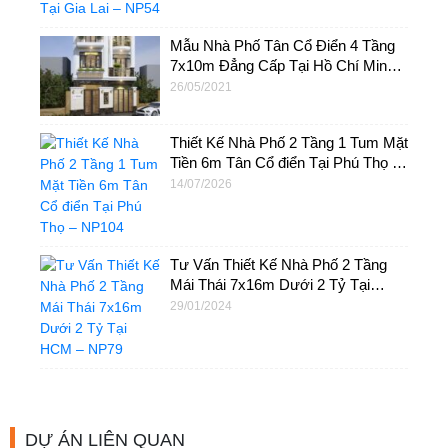
Mẫu Nhà Phố Tân Cổ Điển 4 Tầng
7x10m Đẳng Cấp Tại Hồ Chí Minh –
NP50
26/05/2021
Thiết Kế Nhà Phố 2 Tầng 1 Tum Mặt
Tiền 6m Tân Cổ điển Tại Phú Thọ –
NP104
14/07/2026
Tư Vấn Thiết Kế Nhà Phố 2 Tầng
Mái Thái 7x16m Dưới 2 Tỷ Tại
HCM – NP79
29/01/2024
DỰ ÁN LIÊN QUAN