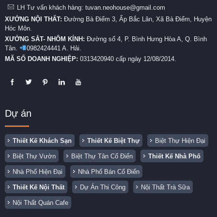
LH Tư vấn khách hàng: tuvan.neohouse@gmail.com
XƯỞNG NỘI THẤT:
Đường Bà Điểm 3, Ấp Bắc Lân, Xã Bà Điểm, Huyện
Hóc Môn.
XƯỞNG SẮT- NHÔM KÍNH:
Đường số 4, P. Bình Hưng Hòa A, Q. Bình
Tân.
0982424441 A. Hải.
MÃ SỐ DOANH NGHIỆP:
0313420940 cấp ngày 12/08/2014.
Dự án
Thiết Kế Khách Sạn
Thiết Kế Biệt Thự
Biệt Thự Hiện Đại
Biệt Thự Vườn
Biệt Thự Tân Cổ Điển
Thiết Kế Nhà Phố
Nhà Phố Hiện Đại
Nhà Phố Bán Cổ Điển
Thiết Kế Nội Thất
Dự Án Thi Công
Nội Thất Trà Sữa
Nội Thất Quán Cafe