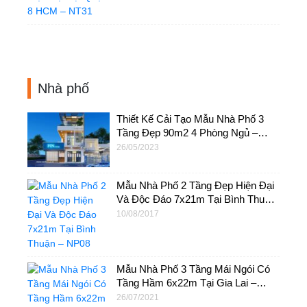
Nhà phố
Thiết Kế Cải Tạo Mẫu Nhà Phố 3
Tầng Đẹp 90m2 4 Phòng Ngủ –
NP70
26/05/2023
Mẫu Nhà Phố 2 Tầng Đẹp Hiện Đại
Và Độc Đáo 7x21m Tại Bình Thuận
– NP08
10/08/2017
Mẫu Nhà Phố 3 Tầng Mái Ngói Có
Tầng Hầm 6x22m Tại Gia Lai –
NP54
26/07/2021