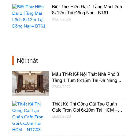
Biệt Thự Hiện Đại 1 Tầng Mái Lệch
8x12m Tại Đồng Nai – BT61
03/07/2026
Nội thất
Mẫu Thiết Kế Nội Thất Nhà Phố 3
Tầng 1 Tum 8x15m Tại Đà Nẵng –
NT44
22/04/2022
Thiết Kế Thi Công Cải Tạo Quán
Cafe Trọn Gói 6x10m Tại HCM –
NTC03
16/09/2020