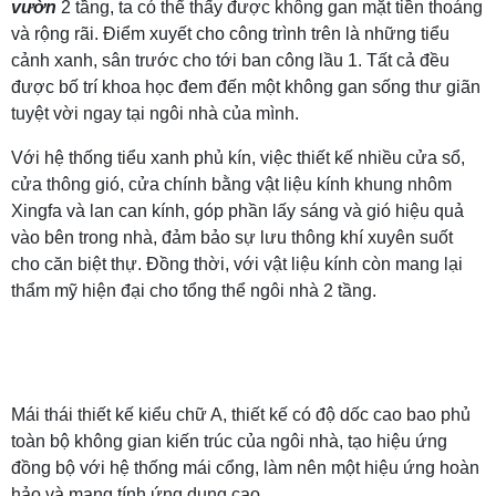
vườn
2 tầng, ta có thể thấy được không gan mặt tiền thoáng
và rộng rãi. Điểm xuyết cho công trình trên là những tiểu
cảnh xanh, sân trước cho tới ban công lầu 1. Tất cả đều
được bố trí khoa học đem đến một không gan sống thư giãn
tuyệt vời ngay tại ngôi nhà của mình.
Với hệ thống tiểu xanh phủ kín, việc thiết kế nhiều cửa sổ,
cửa thông gió, cửa chính bằng vật liệu kính khung nhôm
Xingfa và lan can kính, góp phần lấy sáng và gió hiệu quả
vào bên trong nhà, đảm bảo sự lưu thông khí xuyên suốt
cho căn biệt thự. Đồng thời, với vật liệu kính còn mang lại
thẩm mỹ hiện đại cho tổng thể ngôi nhà 2 tầng.
Mái thái thiết kế kiểu chữ A, thiết kế có độ dốc cao bao phủ
toàn bộ không gian kiến trúc của ngôi nhà, tạo hiệu ứng
đồng bộ với hệ thống mái cổng, làm nên một hiệu ứng hoàn
hảo và mang tính ứng dụng cao.