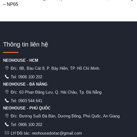
– NP65
Thông tin liên hệ
NEOHOUSE - HCM
Đ/c:
8B, Bàu Cát 8, P. Bảy Hiền, TP. Hồ Chí Minh.
Tel:
0906 100 202
NEOHOUSE - ĐÀ NẴNG
Đ/c:
63 Phan Đăng Lưu, Q. Hải Châu, Tp. Đà Nẵng
Tel:
0903 544 641
NEOHOUSE - PHÚ QUỐC
Đ/c:
Đường Suối Đá Bàn, Dương Đông, Phú Quốc, An Giang
Tel:
0906 100 202
LH Đối tác: neohousedoitac@gmail.com