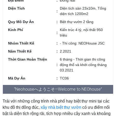
Địa Điểm
Đồng Nai
Diện Tích
Diện tích sàn 23x10m, Tổng
diện tích 1200m2
Quy Mô Dự Án
Biệt thự vườn 2 tầng
Kinh Phí
Kiến trúc 4 tỷ, nội thất 950
triệu
Nhóm Thiết Kế
- Thi công: NEOHouse JSC
Năm Thiết Kế
2.2021
Thời Gian Hoàn Thiện
6 tháng - Thời gian thi công
động thổ và khởi công tháng
03.2021
Mã Dự Án
TC06
“Neohouseへようこそ—Welcome to NEOhouse”
Trái với những công trình nhà phố hay biệt thự mini tại các
khu đô thị đông đúc,
xây nhà biệt thự vườn
có ưu điểm nổi
bật là diện tích rộng rãi, tích hợp nhiều cây xanh và khoảng