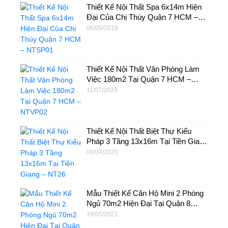
Thiết Kế Nội Thất Spa 6x14m Hiện
Đại Của Chị Thúy Quận 7 HCM –
NTSP01
06/05/2018
Thiết Kế Nội Thất Văn Phòng Làm
Việc 180m2 Tại Quận 7 HCM –
NTVP02
11/07/2019
Thiết Kế Nội Thất Biệt Thự Kiểu
Pháp 3 Tầng 13x16m Tại Tiền Giang
– NT26
09/04/2020
Mẫu Thiết Kế Căn Hộ Mini 2 Phòng
Ngủ 70m2 Hiện Đại Tại Quận 8
HCM – NT31
19/05/2021