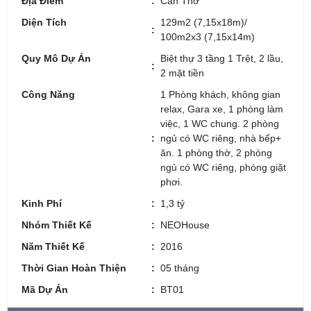
Địa Điểm
Cần Thơ
Diện Tích
129m2 (7,15x18m)/
100m2x3 (7,15x14m)
Quy Mô Dự Án
Biệt thự 3 tầng 1 Trệt, 2 lầu,
2 mặt tiền
Công Năng
1 Phòng khách, không gian
relax, Gara xe, 1 phòng làm
việc, 1 WC chung. 2 phòng
ngủ có WC riêng, nhà bếp+
ăn. 1 phòng thờ, 2 phòng
ngủ có WC riêng, phòng giặt
phơi.
Kinh Phí
1,3 tỷ
Nhóm Thiết Kế
NEOHouse
Năm Thiết Kế
2016
Thời Gian Hoàn Thiện
05 tháng
Mã Dự Án
BT01