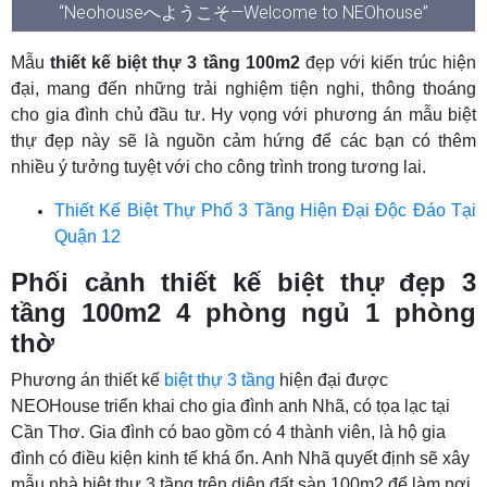
“Neohouseへようこそ—Welcome to NEOhouse”
Mẫu
thiết kế biệt thự 3 tầng 100m2
đẹp với kiến trúc hiện
đại, mang đến những trải nghiệm tiện nghi, thông thoáng
cho gia đình chủ đầu tư. Hy vọng với phương án mẫu biệt
thự đẹp này sẽ là nguồn cảm hứng để các bạn có thêm
nhiều ý tưởng tuyệt với cho công trình trong tương lai.
Thiết Kế Biệt Thự Phố 3 Tầng Hiện Đại Độc Đáo Tại
Quận 12
Phối cảnh thiết kế biệt thự đẹp 3
tầng 100m2 4 phòng ngủ 1 phòng
thờ
Phương án thiết kế
biệt thự 3 tầng
hiện đại được
NEOHouse triển khai cho gia đình anh Nhã, có tọa lạc tại
Cần Thơ. Gia đình có bao gồm có 4 thành viên, là hộ gia
đình có điều kiện kinh tế khá ổn. Anh Nhã quyết định sẽ xây
mẫu nhà biệt thự 3 tầng trên diện đất sàn 100m2 để làm nơi