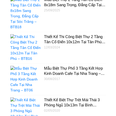
8x18m Sang Trọng, Đẳng Cấp Tại
Sóc Trăng – BTB18
25/09/2025
Thiết Kế Thi Công Biệt Thự 2 Tầng
Tân Cổ Điển 10x12m Tại Tân Phú –
BTB16
12/03/2024
Mẫu Biệt Thự Phố 3 Tầng Kết Hợp
Kinh Doanh Cafe Tại Nha Trang –
BT06
30/08/2017
Thiết Kế Biệt Thự Trệt Mái Thái 3
Phòng Ngủ 10x13m Tại Bình
Dương – BTV28
02/05/2020