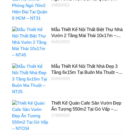
HCM – NT31
19/05/2021
Mẫu Thiết Kế Nội Thất Biệt Thự Nhà
Vườn 2 Tầng Mái Thái 10x17m –
NT45
04/02/2023
Mẫu Thiết Kế Nội Thất Nhà Đẹp 3
Tầng 6x15m Tại Buôn Ma Thuột –
NT25
02/04/2020
Thiết Kế Quán Cafe Sân Vườn Đẹp
Ấn Tượng 550m2 Tại Gò Vấp –
NTC04
17/09/2020