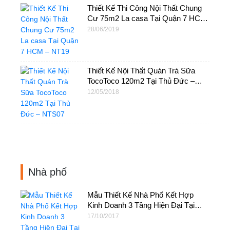
Thiết Kế Thi Công Nội Thất Chung
Cư 75m2 La casa Tại Quận 7 HCM
– NT19
28/06/2019
Thiết Kế Nội Thất Quán Trà Sữa
TocoToco 120m2 Tại Thủ Đức –
NTS07
12/05/2018
Nhà phố
Mẫu Thiết Kế Nhà Phố Kết Hợp
Kinh Doanh 3 Tầng Hiện Đại Tại
HCM – NP10
17/10/2017