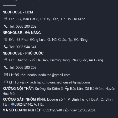
NEOHOUSE - HCM
Đ/c:
8B, Bàu Cát 8, P. Bảy Hiền, TP. Hồ Chí Minh.
Tel:
0906 100 202
NEOHOUSE - ĐÀ NẴNG
Đ/c:
63 Phan Đăng Lưu, Q. Hải Châu, Tp. Đà Nẵng
Tel:
0903 544 641
NEOHOUSE - PHÚ QUỐC
Đ/c:
Đường Suối Đá Bàn, Dương Đông, Phú Quốc, An Giang
Tel:
0906 100 202
LH Đối tác: neohousedoitac@gmail.com
LH Tư vấn khách hàng: tuvan.neohouse@gmail.com
XƯỞNG NỘI THẤT:
Đường Bà Điểm 3, Ấp Bắc Lân, Xã Bà Điểm, Huyện
Hóc Môn.
XƯỞNG SẮT- NHÔM KÍNH:
Đường số 4, P. Bình Hưng Hòa A, Q. Bình
Tân.
0982424441 A. Hải.
MÃ SỐ DOANH NGHIỆP:
0313420940 cấp ngày 12/08/2014.