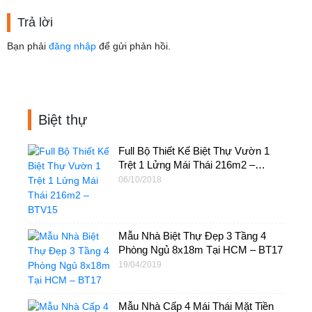
Trả lời
Bạn phải
đăng nhập
để gửi phản hồi.
Biệt thự
Full Bộ Thiết Kế Biệt Thự Vườn 1
Trệt 1 Lửng Mái Thái 216m2 –
BTV15
06/10/2018
Mẫu Nhà Biệt Thự Đẹp 3 Tầng 4
Phòng Ngủ 8x18m Tại HCM – BT17
19/04/2019
Mẫu Nhà Cấp 4 Mái Thái Mặt Tiền