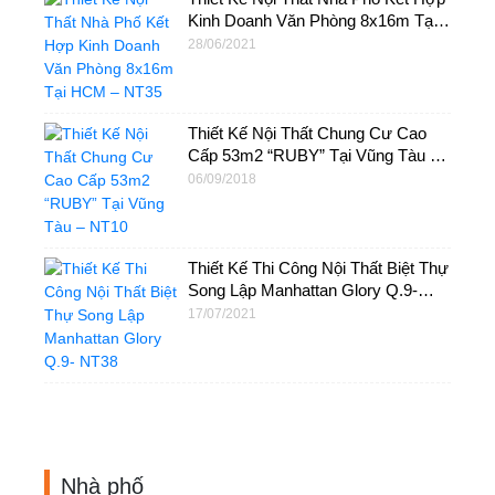
Kinh Doanh Văn Phòng 8x16m Tại
HCM – NT35
28/06/2021
Thiết Kế Nội Thất Chung Cư Cao
Cấp 53m2 “RUBY” Tại Vũng Tàu –
NT10
06/09/2018
Thiết Kế Thi Công Nội Thất Biệt Thự
Song Lập Manhattan Glory Q.9-
NT38
17/07/2021
Nhà phố