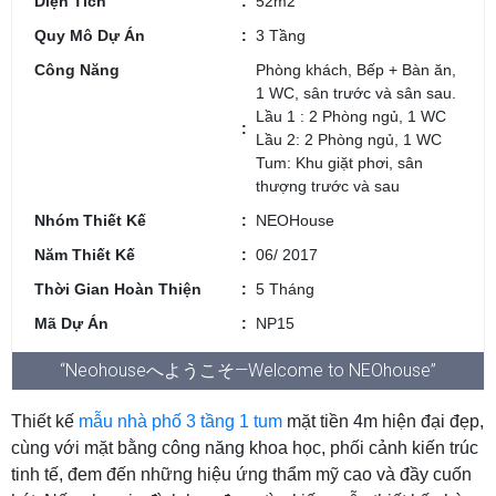
Diện Tích
52m2
Quy Mô Dự Án
3 Tầng
Công Năng
Phòng khách, Bếp + Bàn ăn,
1 WC, sân trước và sân sau.
Lầu 1 : 2 Phòng ngủ, 1 WC
Lầu 2: 2 Phòng ngủ, 1 WC
Tum: Khu giặt phơi, sân
thượng trước và sau
Nhóm Thiết Kế
NEOHouse
Năm Thiết Kế
06/ 2017
Thời Gian Hoàn Thiện
5 Tháng
Mã Dự Án
NP15
“Neohouseへようこそ—Welcome to NEOhouse”
Thiết kế
mẫu nhà phố 3 tầng 1 tum
mặt tiền 4m hiện đại đẹp,
cùng với mặt bằng công năng khoa học, phối cảnh kiến trúc
tinh tế, đem đến những hiệu ứng thẩm mỹ cao và đầy cuốn