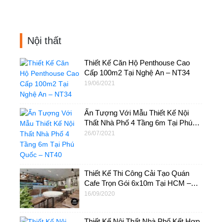
Nội thất
Thiết Kế Căn Hộ Penthouse Cao
Cấp 100m2 Tại Nghệ An – NT34
19/06/2021
Ấn Tượng Với Mẫu Thiết Kế Nội
Thất Nhà Phố 4 Tầng 6m Tại Phú
Quốc – NT40
26/07/2021
Thiết Kế Thi Công Cải Tạo Quán
Cafe Trọn Gói 6x10m Tại HCM –
NTC03
16/09/2020
Thiết Kế Nội Thất Nhà Phố Kết Hợp