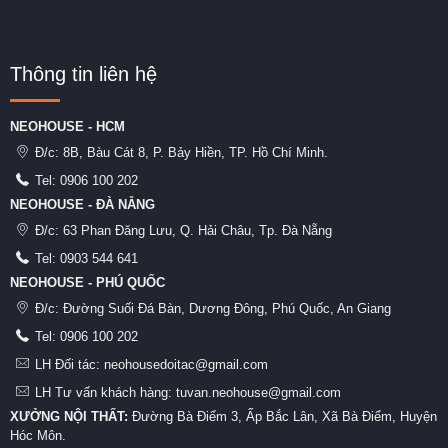
Thông tin liên hệ
NEOHOUSE - HCM
Đ/c:
8B, Bàu Cát 8, P. Bảy Hiền, TP. Hồ Chí Minh.
Tel:
0906 100 202
NEOHOUSE - ĐÀ NẴNG
Đ/c:
63 Phan Đăng Lưu, Q. Hải Châu, Tp. Đà Nẵng
Tel:
0903 544 641
NEOHOUSE - PHÚ QUỐC
Đ/c:
Đường Suối Đá Bàn, Dương Đông, Phú Quốc, An Giang
Tel:
0906 100 202
LH Đối tác: neohousedoitac@gmail.com
LH Tư vấn khách hàng: tuvan.neohouse@gmail.com
XƯỞNG NỘI THẤT:
Đường Bà Điểm 3, Ấp Bắc Lân, Xã Bà Điểm, Huyện
Hóc Môn.