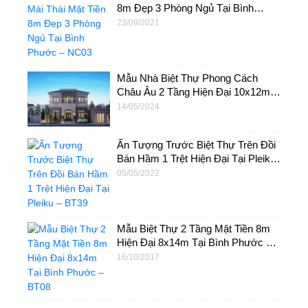
8m Đẹp 3 Phòng Ngủ Tại Bình
Phước – NC03
23/09/2021
Mẫu Nhà Biệt Thự Phong Cách
Châu Âu 2 Tầng Hiện Đại 10x12m –
BT55
14/05/2024
Ấn Tượng Trước Biệt Thự Trên Đồi
Bán Hầm 1 Trệt Hiện Đại Tại Pleiku
– BT39
05/05/2022
Mẫu Biệt Thự 2 Tầng Mặt Tiền 8m
Hiện Đại 8x14m Tại Bình Phước –
BT08
16/10/2017