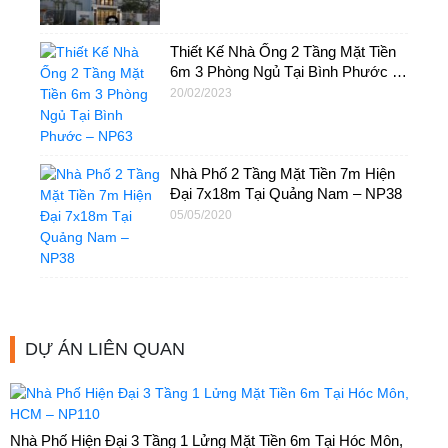
Thiết Kế Nhà Ống 2 Tầng Mặt Tiền
6m 3 Phòng Ngủ Tại Bình Phước –
NP63
20/02/2023
Nhà Phố 2 Tầng Mặt Tiền 7m Hiện
Đại 7x18m Tại Quảng Nam – NP38
05/05/2020
DỰ ÁN LIÊN QUAN
Nhà Phố Hiện Đại 3 Tầng 1 Lửng Mặt Tiền 6m Tại Hóc Môn,