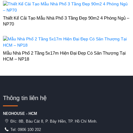
Thiết Kế Cải Tạo Mẫu Nhà Phố 3 Tầng Đẹp 90m2 4 Phòng Ngủ –
NP70
Mẫu Nhà Phố 2 Tầng 5x17m Hiện Đại Đẹp Có Sân Thượng Tại
HCM – NP18
Thông tin liên hệ
NEOHOUSE - HCM
Đ/c:
8B, Bàu Cát 8, P. Bảy Hiền, TP. Hồ Chí Minh.
Tel:
0906 100 202