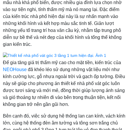
mẫu nhà khá phổ biến, được nhiều gia đình lựa chọn nhờ
vào sự tiện nghi, tính thẩm mỹ mà nó mang lại. Đặc điểm
của kiến trúc nhà phố hiện đại này là sự nhấn mạnh vào
những khối hình và kết hợp màu sắc tinh tế. Giản lượt
những yếu tố trang trí hoa văn cầu kỳ, nhằm tập trung phô
diễn sự bề thế và nét đẹp của khối hình và tổng thể không
gian kiến trúc.
Để gia tăng giá trị thẩm mỹ cao cho mặt tiền, kiến trúc của
NEOHouse
đã khéo léo sử dụng những vật liệu mới như
kính cường lực, gỗ nhựa ngoài trời và gạch ốp tường. Điều
này sẽ giúp cho phương án thiết kế nhà phố vát góc luôn
được tươi sáng và mới mẻ, đồng thời giúp lượng ánh sáng
và gió thoáng tự nhiên đi vào bên trong thuận tiện, kết nối
không gian trở nên gần gũi hơn.
Bên cạnh đó, việc sử dụng hệ thống lan can kính, vách kính
lớn, cùng hệ thống đèn âm tường và tông sơn trắng chủ
đạo, ngôi nhà phố 3 tầng 1 tum toát lên vẻ đẹp thanh thoát