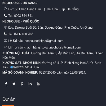
NEOHOUSE - ĐÀ NẴNG
Đ/c:
63 Phan Đăng Lưu, Q. Hải Châu, Tp. Đà Nẵng
Tel:
0903 544 641
NEOHOUSE - PHÚ QUỐC
Đ/c:
Đường Suối Đá Bàn, Dương Đông, Phú Quốc, An Giang
Tel:
0906 100 202
LH Đối tác: neohousedoitac@gmail.com
LH Tư vấn khách hàng: tuvan.neohouse@gmail.com
XƯỞNG NỘI THẤT:
Đường Bà Điểm 3, Ấp Bắc Lân, Xã Bà Điểm, Huyện
Hóc Môn.
XƯỞNG SẮT- NHÔM KÍNH:
Đường số 4, P. Bình Hưng Hòa A, Q. Bình
Tân.
0982424441 A. Hải.
MÃ SỐ DOANH NGHIỆP:
0313420940 cấp ngày 12/08/2014.
Dự án