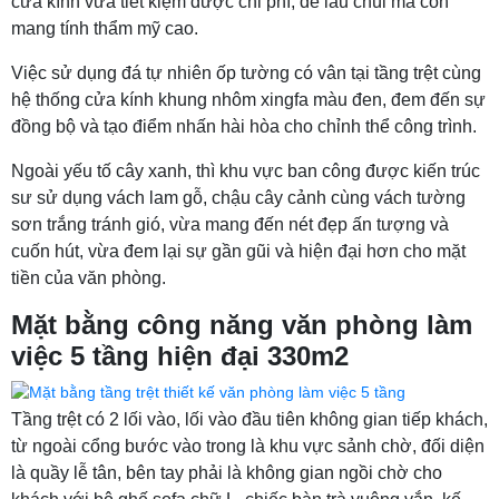
cửa kính vừa tiết kiệm được chi phí, dễ lau chùi mà còn
mang tính thẩm mỹ cao.
Việc sử dụng đá tự nhiên ốp tường có vân tại tầng trệt cùng
hệ thống cửa kính khung nhôm xingfa màu đen, đem đến sự
đồng bộ và tạo điểm nhấn hài hòa cho chỉnh thể công trình.
Ngoài yếu tố cây xanh, thì khu vực ban công được kiến trúc
sư sử dụng vách lam gỗ, chậu cây cảnh cùng vách tường
sơn trắng tránh gió, vừa mang đến nét đẹp ấn tượng và
cuốn hút, vừa đem lại sự gần gũi và hiện đại hơn cho mặt
tiền của văn phòng.
Mặt bằng công năng văn phòng làm
việc 5 tầng hiện đại 330m2
Tầng trệt có 2 lối vào, lối vào đầu tiên không gian tiếp khách,
từ ngoài cổng bước vào trong là khu vực sảnh chờ, đối diện
là quầy lễ tân, bên tay phải là không gian ngồi chờ cho