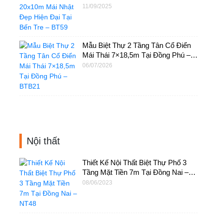
Bến Tre – BT59
11/09/2025
Mẫu Biệt Thự 2 Tầng Tân Cổ Điển
Mái Thái 7×18,5m Tại Đồng Phú –
BTB21
06/07/2026
Nội thất
Thiết Kế Nội Thất Biệt Thự Phố 3
Tầng Mặt Tiền 7m Tại Đồng Nai –
NT48
08/06/2023