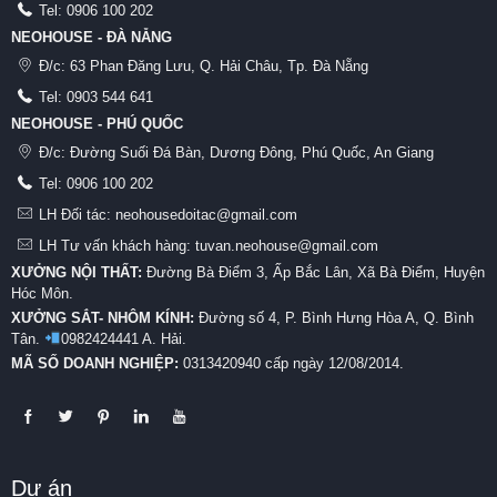
Tel:
0906 100 202
NEOHOUSE - ĐÀ NẴNG
Đ/c:
63 Phan Đăng Lưu, Q. Hải Châu, Tp. Đà Nẵng
Tel:
0903 544 641
NEOHOUSE - PHÚ QUỐC
Đ/c:
Đường Suối Đá Bàn, Dương Đông, Phú Quốc, An Giang
Tel:
0906 100 202
LH Đối tác: neohousedoitac@gmail.com
LH Tư vấn khách hàng: tuvan.neohouse@gmail.com
XƯỞNG NỘI THẤT:
Đường Bà Điểm 3, Ấp Bắc Lân, Xã Bà Điểm, Huyện
Hóc Môn.
XƯỞNG SẮT- NHÔM KÍNH:
Đường số 4, P. Bình Hưng Hòa A, Q. Bình
Tân.
0982424441 A. Hải.
MÃ SỐ DOANH NGHIỆP:
0313420940 cấp ngày 12/08/2014.
Dự án