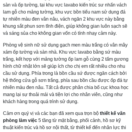
sàn và ốp tường, tại khu vực lavabo kiến trúc sư nhấn vách
lam gỗ cho mảng tường, khu vực bồn tiểu nam sử dụng đá
tự nhiên màu đen vân nâu, vách ngăn 2 khu vực này bằng
khung sắt phun sơn tĩnh điện, giúp không gian luôn sạch sẽ
và sáng sủa cho không gian vốn có tính nhạy cảm này.
Phòng vệ sinh nữ sử dụng gạch men màu trắng có vân mây
xám ốp tường và sàn nhà. Khu vực lavabo bằng sứ màu
trắng, kết hợp với mảng tường ốp lam gỗ cùng 2 tấm gương
hình chữ nhật lớn sẽ giúp ích cho chị em rất nhiều cho nhu
cầu sử dụng. Phía trong là bồn cầu sứ được ngăn cách bởi
hệ thống cửa gỗ sơn trắng, phía sau bồn cầu được ốp đá tự
nhiên màu đen nâu. Tất cả được phân chia bố cục khoa học
mang lại sự thoải mái và tiện lợi cho nhân viên, cũng như
khách hàng trong quá trình sử dụng.
Cảm ơn quý vị và các bạn đã xem qua trọn bộ
thiết kế văn
phòng làm việc
5 tầng từ mặt bằng, phối cảnh, hồ sơ kỹ
thuật kiến trúc và hồ sơ nội thất, từ thiết kế đến nhân lực thi