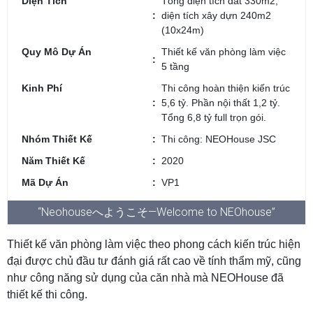
Diện Tích
Tổng diện tích đất 330m2,
diện tích xây dựn 240m2
(10x24m)
Quy Mô Dự Án
Thiết kế văn phòng làm việc
5 tầng
Kinh Phí
Thi công hoàn thiện kiến trúc
5,6 tỷ. Phần nội thất 1,2 tỷ.
Tổng 6,8 tỷ full trọn gói.
Nhóm Thiết Kế
Thi công: NEOHouse JSC
Năm Thiết Kế
2020
Mã Dự Án
VP1
“Neohouseへようこそ—Welcome to NEOhouse”
Thiết kế văn phòng làm việc theo phong cách kiến trúc hiện
đại được chủ đầu tư đánh giá rất cao về tính thẩm mỹ, cũng
như công năng sử dụng của căn nhà mà NEOHouse đã
thiết kế thi công.