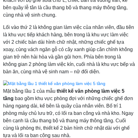
khách với bộ ghế sofa chữ L, chiếc bàn trà vuông vắn, kế
bên quầy lễ tân là cầu thang bộ và thang máy thông tầng,
cùng nhà vệ sinh chung.
Lối vào thứ 2 là không gian làm việc của nhân viên, đầu tiên
là khu vực tiếp khách hàng, bên trong là khu vực làm việc
với 2 chiếc bàn dài hình chữ nhật, những chiếc ghế tựa
xoay, cùng vách ngăn gỗ có cây xanh giúp cân chỉnh không
gian trở nên hài hòa và gần gũi hơn. Phía bên trong là
không gian 2 phòng làm việc kín, cuối nhà là khu vực bếp và
bàn ăn, cùng nhà vệ sinh nam – nữ đối diện.
Mặt bằng lầu 1 của mẫu
thiết kế văn phòng làm việc 5
tầng
bao gồm khu vực phòng đợi với những chiếc ghế đơn
hàng ngang dài, kế bên là quầy của nhân viên. Bố trí 1
phòng máy chủ lưu trữ, có lối ra ban công và nhà kho. Ngay
bên cạnh là cầu thang bộ và thang máy thông tầng. Cuối
cùng là phòng thi, thiết kế 2 bàn hình chữ nhật dài với ghế
tựa và lối ra ban công sau nhà.