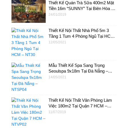
Thiết Kế Quán Trà Sữa 400m2 Mặt
Tiền 16m “SUNNY” Tại Biên Hòa –
NTS08
24/01/2019
Thiết Kế Nội Thất Nhà Phố 5m 3
Tầng 1 Tum 4 Phòng Ngủ Tại HCM
– NT30
12/05/2021
Mẫu Thiết Kế Spa Sang Trọng
Seoulspa 9x18m Tại Đà Nẵng –
NTSP04
14/05/2021
Thiết Kế Nội Thất Văn Phòng Làm
Việc 180m2 Tại Quận 7 HCM –
NTVP02
11/07/2019