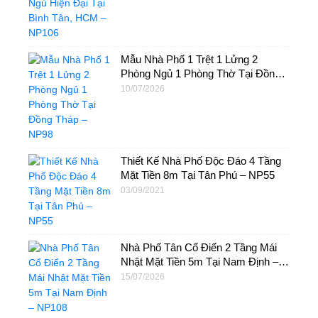
Mẫu Nhà Phố 1 Trệt 1 Lửng 2
Phòng Ngủ 1 Phòng Thờ Tại Đồng
Tháp – NP98
10/07/2026
Thiết Kế Nhà Phố Độc Đáo 4 Tầng
Mặt Tiền 8m Tại Tân Phú – NP55
03/09/2021
Nhà Phố Tân Cổ Điển 2 Tầng Mái
Nhật Mặt Tiền 5m Tại Nam Định –
NP108
15/07/2026