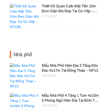
Thiết Kế Quán Cafe Mặt Tiền 10m
Đơn Giản Mà Đẹp Tại Gò Vấp –
NTC06
07/12/2020
Nhà phố
Mẫu Nhà Phố Hiện Đại 3 Tầng Độc
Đáo 4x17m Tại Đồng Tháp – NP13
11/01/2018
Mẫu Nhà Phố 4 Tầng 1 Tum 4x10m
5 Phòng Ngủ Hiện Đại Tại Bình Tân,
HCM – NP106
14/07/2026