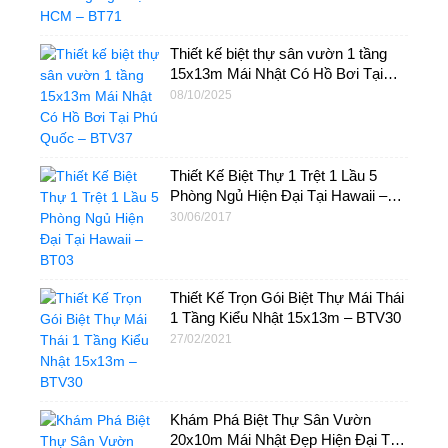
Thiết kế biệt thự sân vườn 1 tầng
15x13m Mái Nhật Có Hồ Bơi Tại
Phú Quốc – BTV37
08/10/2025
Thiết Kế Biệt Thự 1 Trệt 1 Lầu 5
Phòng Ngủ Hiện Đại Tại Hawaii –
BT03
30/06/2017
Thiết Kế Trọn Gói Biệt Thự Mái Thái
1 Tầng Kiểu Nhật 15x13m – BTV30
27/02/2021
Khám Phá Biệt Thự Sân Vườn
20x10m Mái Nhật Đẹp Hiện Đại Tại