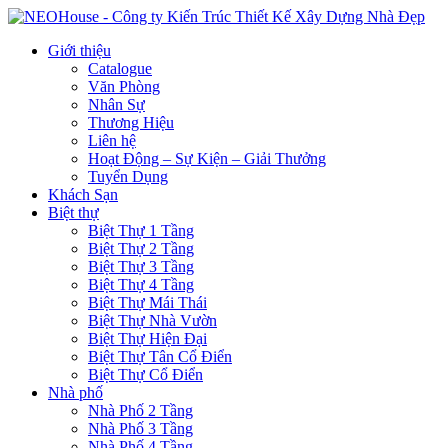
Giới thiệu
Catalogue
Văn Phòng
Nhân Sự
Thương Hiệu
Liên hệ
Hoạt Động – Sự Kiện – Giải Thưởng
Tuyển Dụng
Khách Sạn
Biệt thự
Biệt Thự 1 Tầng
Biệt Thự 2 Tầng
Biệt Thự 3 Tầng
Biệt Thự 4 Tầng
Biệt Thự Mái Thái
Biệt Thự Nhà Vườn
Biệt Thự Hiện Đại
Biệt Thự Tân Cổ Điển
Biệt Thự Cổ Điển
Nhà phố
Nhà Phố 2 Tầng
Nhà Phố 3 Tầng
Nhà Phố 4 Tầng