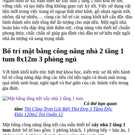
Ngắm nhìn từ xa, mẫu thiết kế xây nhà 2 tầng 1 tum khá bề thế,
vững chắc và tạo hiệu ứng không gian cực kỳ tốt. Việc sử dụng vật
liệu mới trong việc trang trí ngoại thất như kính, gỗ nhựa ngoài trời,
nhôm, đá tự nhiên,… cùng các bố trí các mảng khối kết cấu độc đáo
hình thành nên một tổng thể ấn tượng cho mặt tiền. Một ngôi nhà
hoàn hảo vừa đáp ứng tính thẩm mỹ, công năng vừa thiết kế chuẩn
phong thủy, chắc chắn sẽ giúp gia đình chủ đầu tư sở hữu một ngôi
nhà ấn tượng và sang trọng nhất.
Bố trí mặt bằng công năng nhà 2 tầng 1
tum 8x12m 3 phòng ngủ
Với hình khối kiến trúc biệt thự khoa học, kiến trúc sư đã tiến hành
bố trí công năng đáp ứng các tiêu chí tiện nghi và thoải mái trong
quá trình sinh hoạt, nghỉ ngơi và thư giãn của các thành viên trong
gia đình.
Có thể bạn quan
tâm:
Thi Công Trọn Gói Biệt Thự Đẹp 3 Tầng Độc
Đáo 120m2 Tại Quận 12
Mặt bằng công năng tầng trệt của mẫu thiết kế
xây nhà 2 tầng 1
tum
được bố trí bao gồm: 1 phòng khách, 1 phòng bếp + bàn ăn, 1