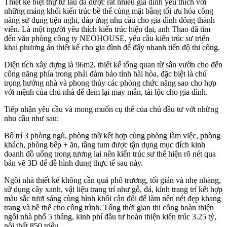
Thiết kế biệt thự từ lâu đã được rất nhiều gia đình yêu thích với
những mảng khối kiến trúc bề thế cùng mặt bằng tối ưu hóa công
năng sử dụng tiện nghi, đáp ứng nhu cầu cho gia đình đông thành
viên. Là một người yêu thích kiến trúc hiện đại, anh Thao đã tìm
đến văn phòng công ty NEOHOUSE, yêu cầu kiến trúc sư triển
khai phương án thiết kế cho gia đình để đẩy nhanh tiến độ thi công.
Diện tích xây dựng là 96m2, thiết kế tổng quan từ sân vườn cho đến
công năng phía trong phải đảm bảo tính hài hòa, đặc biệt là chú
trọng hướng nhà và phong thủy các phòng chức năng sao cho hợp
với mệnh của chủ nhà để đem lại may mắn, tài lộc cho gia đình.
Tiếp nhận yêu cầu và mong muốn cụ thể của chủ đầu tư với những
nhu cầu như sau:
Bố trí 3 phòng ngủ, phòng thờ kết hợp cùng phòng làm việc, phòng
khách, phòng bếp + ăn, tầng tum được tận dụng mục đích kinh
doanh đồ uống trong tương lai nên kiến trúc sư thể hiện rõ nét qua
bản vẽ 3D để dễ hình dung thực tế sau này.
Ngôi nhà thiết kế không cần quá phô trương, tối giản và nhẹ nhàng,
sử dụng cây xanh, vật liệu trang trí như gỗ, đá, kính trang trí kết hợp
màu sắc tươi sáng cùng hình khối cân đối để làm nên nét đẹp khang
trang và bề thế cho công trình. Tổng thời gian thi công hoàn thiện
ngôi nhà phố 5 tháng, kinh phí đầu tư hoàn thiện kiến trúc 3.25 tỷ,
nội thất 850 triệu.