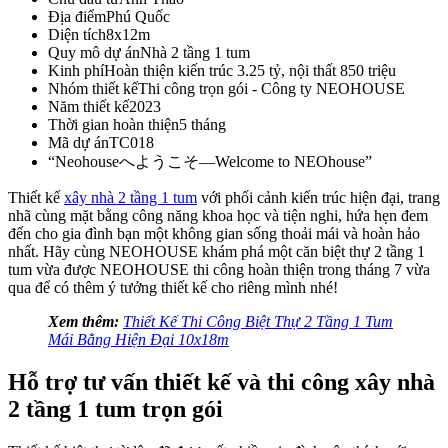
Địa điểm
Phú Quốc
Diện tích
8x12m
Quy mô dự án
Nhà 2 tầng 1 tum
Kinh phí
Hoàn thiện kiến trúc 3.25 tỷ, nội thất 850 triệu
Nhóm thiết kế
Thi công trọn gói - Công ty NEOHOUSE
Năm thiết kế
2023
Thời gian hoàn thiện
5 tháng
Mã dự án
TC018
“Neohouseへようこそ—Welcome to NEOhouse”
Thiết kế
xây nhà 2 tầng 1 tum
với phối cảnh kiến trúc hiện đại, trang
nhã cùng mặt bằng công năng khoa học và tiện nghi, hứa hẹn đem
đến cho gia đình bạn một không gian sống thoải mái và hoàn hảo
nhất. Hãy cùng NEOHOUSE khám phá một căn biệt thự 2 tầng 1
tum vừa được NEOHOUSE thi công hoàn thiện trong tháng 7 vừa
qua để có thêm ý tưởng thiết kế cho riêng mình nhé!
Xem thêm:
Thiết Kế Thi Công Biệt Thự 2 Tầng 1 Tum
Mái Bằng Hiện Đại 10x18m
Hỗ trợ tư vấn thiết kế và thi công xây nhà
2 tầng 1 tum trọn gói