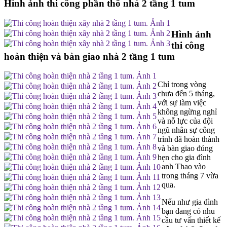
Hình ảnh thi công phần thô nhà 2 tầng 1 tum
Hình ảnh
thi công
hoàn thiện và bàn giao nhà 2 tầng 1 tum
Chỉ trong vòng
chưa đến 5 tháng,
với sự làm việc
không ngừng nghỉ
và nỗ lực của đội
ngũ nhân sự công
trình đã hoàn thành
và bàn giao đúng
hẹn cho gia đình
anh Thao vào
trong tháng 7 vừa
qua.
Nếu như gia đình
bạn đang có nhu
cầu tư vấn thiết kế