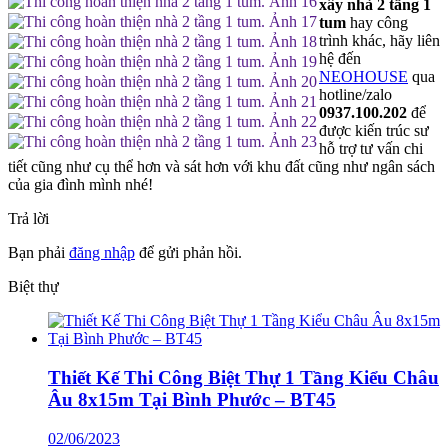
xây nhà 2 tầng 1
tum
hay công
trình khác, hãy liên
hệ đến
NEOHOUSE
qua
hotline/zalo
0937.100.202
để
được kiến trúc sư
hỗ trợ tư vấn chi
tiết cũng như cụ thể hơn và sát hơn với khu đất cũng như ngân sách
của gia đình mình nhé!
Trả lời
Bạn phải
đăng nhập
để gửi phản hồi.
Biệt thự
Thiết Kế Thi Công Biệt Thự 1 Tầng Kiểu Châu
Âu 8x15m Tại Bình Phước – BT45
02/06/2023