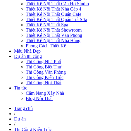
Thiết Kế Nội Thất Căn Hộ Studio
Thiết Kế Nội Thất Nhà Cấp 4
Thiết Kế Nội Thất Quán Cafe
Thiết Kế Nội Thất Quán Trà Sữa
Thiết Kế Nội Thất Spa
Thiết Kế Nội Thất Showroom
Thiết Kế Nội Thất Văn Phòng
Thiết Kế Nội Thất Nhà Hàng
Phong Cách Thiết Kế
Mẫu Nhà Đẹp
Dự án thi công
Thi Công Nhà Phố
Thi Công Biệt Thự
Thi Công Văn Phòng
Thi Công Kiến Trúc
Thi Công Nội Thất
Tin tức
Cẩm Nang Xây Nhà
Blog Nội Thất
Trang chủ
/
Dự án
/
Thi Công Kiến Trúc