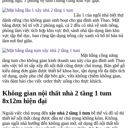
phòng ngủ, 1 phòng vệ sinh chung cùng khu vực giặt.
Lầu 1 của ngôi nhà biệt thự
dành riêng cho không gian sinh hoạt cho gia đình anh Thao. Mặt
bằng được bố trí với 2 phòng ngủ, cả 2 đều có nhà vệ sinh riêng,
phòng làm việc tích hợp khu vực thờ, sảnh nhà tận dụng làm khu
vực tập thể dục, ban công tận dụng trồng cây xanh và bố trí bàn trà
làm nơi thư giãn.
Mặt bằng công năng
tầng tum cho không gian kinh doanh sau này của gia đình anh Thao
nên việc bố trí sắp xếp đồ nội thất cũng được chú trọng. Bàn ghế gỗ
kiểu dáng đơn giản được thiết kế khoa học, tận dụng tối đa diện tích
sử dụng, quầy pha chế đặt bên góc, vừa không chiếm không gian,
vừa đảm bảo cho việc order thức uống cho thực khách.
Không gian nội thất nhà 2 tầng 1 tum
8x12m hiện đại
Ngoài việc chú trọng đến
xây nhà 2 tầng 1 tum
bề thế và đồ sộ thì
thiết kế nội thất cũng được đầu tư chú trọng không kém. Không
gian ngôi nhà hướng đến không gian mở, sử dụng đồ nội thất tối