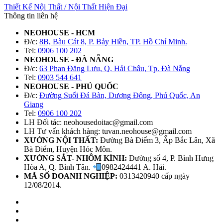
Thiết Kế Nội Thất
/
Nội Thất Hiện Đại
Thông tin liên hệ
NEOHOUSE - HCM
Đ/c:
8B, Bàu Cát 8, P. Bảy Hiền, TP. Hồ Chí Minh.
Tel:
0906 100 202
NEOHOUSE - ĐÀ NẴNG
Đ/c:
63 Phan Đăng Lưu, Q. Hải Châu, Tp. Đà Nẵng
Tel:
0903 544 641
NEOHOUSE - PHÚ QUỐC
Đ/c:
Đường Suối Đá Bàn, Dương Đông, Phú Quốc, An
Giang
Tel:
0906 100 202
LH Đối tác: neohousedoitac@gmail.com
LH Tư vấn khách hàng: tuvan.neohouse@gmail.com
XƯỞNG NỘI THẤT:
Đường Bà Điểm 3, Ấp Bắc Lân, Xã
Bà Điểm, Huyện Hóc Môn.
XƯỞNG SẮT- NHÔM KÍNH:
Đường số 4, P. Bình Hưng
Hòa A, Q. Bình Tân.
0982424441 A. Hải.
MÃ SỐ DOANH NGHIỆP:
0313420940 cấp ngày
12/08/2014.