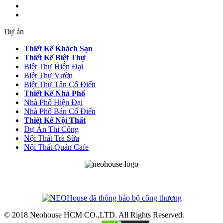
Dự án
Thiết Kế Khách Sạn
Thiết Kế Biệt Thự
Biệt Thự Hiện Đại
Biệt Thự Vườn
Biệt Thự Tân Cổ Điển
Thiết Kế Nhà Phố
Nhà Phố Hiện Đại
Nhà Phố Bán Cổ Điển
Thiết Kế Nội Thất
Dự Án Thi Công
Nội Thất Trà Sữa
Nội Thất Quán Cafe
© 2018 Neohouse HCM CO.,LTD. All Rights Reserved.