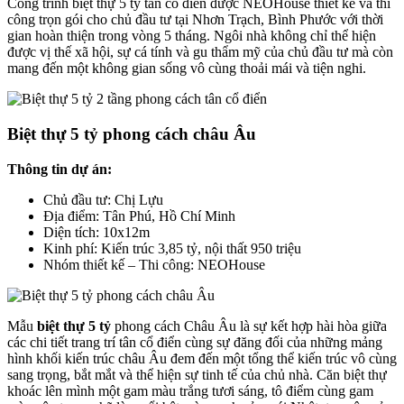
Công trình biệt thự 5 tỷ tân cổ điển được NEOHouse thiết kế và thi
công trọn gói cho chủ đầu tư tại Nhơn Trạch, Bình Phước với thời
gian hoàn thiện trong vòng 5 tháng. Ngôi nhà không chỉ thể hiện
được vị thế xã hội, sự cá tính và gu thẩm mỹ của chủ đầu tư mà còn
mang đến một không gian sống vô cùng thoải mái và tiện nghi.
Biệt thự 5 tỷ phong cách châu Âu
Thông tin dự án:
Chủ đầu tư: Chị Lựu
Địa điểm: Tân Phú, Hồ Chí Minh
Diện tích: 10x12m
Kinh phí: Kiến trúc 3,85 tỷ, nội thất 950 triệu
Nhóm thiết kế – Thi công: NEOHouse
Mẫu
biệt thự 5 tỷ
phong cách Châu Âu là sự kết hợp hài hòa giữa
các chi tiết trang trí tân cổ điển cùng sự đăng đối của những mảng
hình khối kiến trúc châu Âu đem đến một tổng thể kiến trúc vô cùng
sang trọng, bắt mắt và thể hiện sự tinh tế của chủ nhà. Căn biệt thự
khoác lên mình một gam màu trắng tươi sáng, tô điểm cùng gam