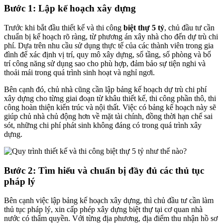
Bước 1: Lập kế hoạch xây dựng
Trước khi bắt đầu thiết kế và thi công
biệt thự 5 tỷ
, chủ đầu tư cần
chuẩn bị kế hoạch rõ ràng, từ phương án xây nhà cho đến dự trù chi
phí. Dựa trên nhu cầu sử dụng thực tế của các thành viên trong gia
đình để xác định vị trí, quy mô xây dựng, số tầng, số phòng và bố
trí công năng sử dụng sao cho phù hợp, đảm bảo sự tiện nghi và
thoải mái trong quá trình sinh hoạt và nghỉ ngơi.
Bên cạnh đó, chủ nhà cũng cần lập bảng kế hoạch dự trù chi phí
xây dựng cho từng giai đoạn từ khâu thiết kế, thi công phần thô, thi
công hoàn thiện kiến trúc và nội thất. Việc có bảng kế hoạch này sẽ
giúp chủ nhà chủ động hơn về mặt tài chính, đồng thời hạn chế sai
sót, những chi phí phát sinh không đáng có trong quá trình xây
dựng.
Bước 2: Tìm hiểu và chuẩn bị đầy đủ các thủ tục
pháp lý
Bên cạnh việc lập bảng kế hoạch xây dựng, thì chủ đầu tư cần làm
thủ tục pháp lý, xin cấp phép xây dựng biệt thự tại cơ quan nhà
nước có thẩm quyền. Với từng địa phương, địa điểm thu nhận hồ sơ