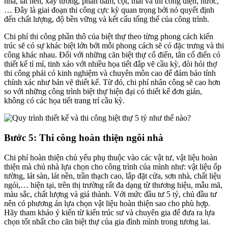
nhà, lát nền, xây tường, phần dầm, cột, mái và thi công điện, nước,
… Đây là giai đoạn thi công cực kỳ quan trọng bởi nó quyết định
đến chất lượng, độ bền vững và kết cấu tổng thể của công trình.
Chi phí thi công phần thô của biệt thự theo từng phong cách kiến
trúc sẽ có sự khác biệt lớn bởi mỗi phong cách sẽ có đặc trưng và thi
công khác nhau. Đối với những căn biệt thự cổ điển, tân cổ điển có
thiết kế tỉ mỉ, tinh xảo với nhiều họa tiết đắp vẽ cầu kỳ, đòi hỏi thợ
thi công phải có kinh nghiệm và chuyên môn cao để đảm bảo tính
chính xác như bản vẽ thiết kế. Từ đó, chi phí nhân công sẽ cao hơn
so với những công trình biệt thự hiện đại có thiết kế đơn giản,
không có các họa tiết trang trí cầu kỳ.
Bước 5: Thi công hoàn thiện ngôi nhà
Chi phí hoàn thiện chủ yếu phụ thuộc vào các vật tư, vật liệu hoàn
thiện mà chủ nhà lựa chọn cho công trình của mình như: vật liệu ốp
tường, lát sàn, lát nền, trần thạch cao, lắp đặt cửa, sơn nhà, chất liệu
ngói,… hiện tại, trên thị trường rất đa dạng từ thương hiệu, mẫu mã,
màu sắc, chất lượng và giá thành. Với mức đầu tư 5 tỷ, chủ đầu tư
nên có phương án lựa chọn vật liệu hoàn thiện sao cho phù hợp.
Hãy tham khảo ý kiến từ kiến trúc sư và chuyên gia để đưa ra lựa
chọn tốt nhất cho căn biệt thự của gia đình mình trong tương lai.