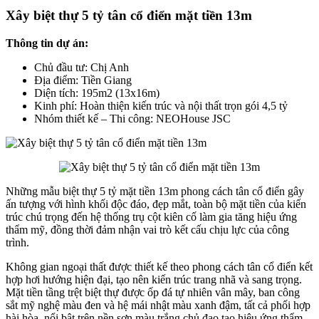
Xây biệt thự 5 tỷ tân cổ điển mặt tiền 13m
Thông tin dự án:
Chủ đầu tư: Chị Anh
Địa điểm: Tiền Giang
Diện tích: 195m2 (13x16m)
Kinh phí: Hoàn thiện kiến trúc và nội thất trọn gói 4,5 tỷ
Nhóm thiết kế – Thi công: NEOHouse JSC
Những mẫu biệt thự 5 tỷ mặt tiền 13m phong cách tân cổ điển gây
ấn tượng với hình khối độc đáo, đẹp mắt, toàn bộ mặt tiền của kiến
trúc chú trọng đến hệ thống trụ cột kiên cố làm gia tăng hiệu ứng
thẩm mỹ, đồng thời đảm nhận vai trò kết cấu chịu lực của công
trình.
Không gian ngoại thất được thiết kế theo phong cách tân cổ điển kết
hợp hơi hướng hiện đại, tạo nên kiến trúc trang nhã và sang trọng.
Mặt tiền tầng trệt biệt thự được ốp đá tự nhiên vân mây, ban công
sắt mỹ nghệ màu đen và hệ mái nhật màu xanh đậm, tất cả phối hợp
hài hòa, nổi bật trên nền sơn màu trắng chủ đạo tạo hiệu ứng thẩm