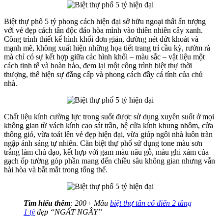
Biệt thự phố 5 tỷ phong cách hiện đại sở hữu ngoại thất ấn tượng
với vẻ đẹp cách tân độc đáo hòa mình vào thiên nhiên cây xanh.
Công trình thiết kế hình khối đơn giản, đường nét dứt khoát và
mạnh mẽ, không xuất hiện những họa tiết trang trí cầu kỳ, rườm rà
mà chỉ có sự kết hợp giữa các hình khối – màu sắc – vật liệu một
cách tinh tế và hoàn hảo, đem lại một công trình biệt thự thời
thượng, thể hiện sự đẳng cấp và phong cách đầy cá tính của chủ
nhà.
Chất liệu kính cường lực trong suốt được sử dụng xuyên suốt ở mọi
không gian từ vách kính cao sát trần, hệ cửa kính khung nhôm, cửa
thông gió, vừa toát lên vẻ đẹp hiện đại, vừa giúp ngôi nhà luôn tràn
ngập ánh sáng tự nhiên. Căn biệt thự phố sử dụng tone màu sơn
trắng làm chủ đạo, kết hợp với gam màu nâu gỗ, màu ghi xám của
gạch ốp tường góp phần mang đến chiều sâu không gian nhưng vẫn
hài hòa và bắt mắt trong tổng thể.
Tìm hiểu thêm
: 200+ Mẫu
biệt thự tân cổ điển 2 tầng
1 tỷ
đẹp “NGẤT NGÂY”