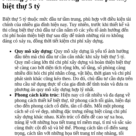
biệt thự 5 tỷ
Biệt thự 5 tỷ thuộc mức đầu tư tầm trung, phù hợp với điều kiện tài
chính của nhiều gia đình hiện nay. Tuy nhiên, trước khi thiết kế và
thi công biệt thự chủ đầu tư cần nắm rõ các yếu tố ảnh hưởng đến
chi phí hoàn thiện biệt thự sau đây để tránh những rủi ro không
đáng có xảy ra, đồng thời tiết kiệm chi phí xây dựng.
Quy mô xây dựng
: Quy mô xây dựng là yếu tố ảnh hưởng
đầu tiên mà chủ đầu tư cần cân nhắc khi xây biệt thự 5 tỷ.
Quy mô càng lớn thì chi phí xây dựng và hoàn thiện biệt thự
sẽ càng cao bởi diện tích rộng lớn, số tầng, số phòng càng
nhiều đòi hỏi chi phí nhân công, vật liệu, thời gian và chi phí
phát sinh khác cũng kéo theo. Do đó, chủ đầu tư cần dựa trên
nhu cầu sử dụng thực tế của gia đình để tính toán và đưa ra
phương án quy mô xây dựng hợp lý nhất.
Phong cách kiến trúc
: Hiện nay có rất nhiều và đa dạng về
phong cách thiết kế biệt thự, từ phong cách tối giản, hiện đại
cho đến phong cách cổ điển, tân cổ điển. Mỗi một phong
cách sẽ có vẻ đẹp, những đặc trưng riêng biệt cùng chi phí
xây dựng khác nhau. Kiến trúc cổ điển đề cao sự xa hoa,
tráng lệ với những họa tiết trang trí mềm mại, tỉ mỉ và sắc sảo
cùng thức cột đồ sộ và bề thế. Phong cách tân cổ điển sang
trọng, cách tân với những họa tiết trang trí nhẹ nhàng, tối