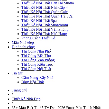
Thiết Kế Nội Thất Căn Hộ Studio
Thiết Kế Nội Thất Nhà Cấp 4
Thiết Kế Nội Thất Quán Cafe
Thiết Kế Nội Thất Quán Trà Sữa
Thiết Kế Nội Thất Spa
Thiết Kế Nội Thất Showroom
Thiết Kế Nội Thất Văn Phòng
Thiết Kế Nội Thất Nhà Hàng
Phong Cách Thiết Kế
Mẫu Nhà Đẹp
Dự án thi công
Thi Công Nhà Phố
Thi Công Biệt Thự
Thi Công Văn Phòng
Thi Công Kiến Trúc
Thi Công Nội Thất
Tin tức
Cẩm Nang Xây Nhà
Blog Nội Thất
Trang chủ
/
Thiết Kế Nhà Đẹp
/
35+ Mẫu Biệt Thự 5 Tỷ Đẹp 2026 Được Yêu Thích Nhất