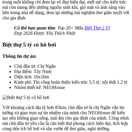
trong suốt không chỉ đem lại vẻ đẹp hiện đại, mới mẻ cho kiến trúc
mà còn mang đến những nguồn sinh khí, gió mát và ánh sáng vào
bên trong nhà dễ dàng, đem lại những trải nghiệm thư giãn tuyệt vời
cho gia đình.
Có thể bạn quan tâm
: Top 20+ Mẫu
Biệt Thự 2 Tỷ
Đẹp 2026 Được Yêu Thích Nhất
Biệt thự 5 tỷ có hồ bơi
Thông tin dự án:
Chủ đầu tư: Chị Ngân
Địa điểm: Tây Ninh
Diện tích: 10x16m
Kinh phí: Thi công hoàn thiện kiến trúc 5,5 tỷ, nội thất 1.2 tỷ
Nhóm thiết kế: NEOHouse
Với khoảng cách địa lý hơn 85km, chủ đầu tư là chị Ngân vẫn tin
tưởng và giao trọn sự tín nhiệm của mình cho NEOHouse để kiến
tạo nên không gian sống, mái ấm cho gia đình của mình. Công trình
mà chủ đầu tư yêu cầu là căn biệt thự phong cách hiện đại, tích hợp
cùng tiện ích hồ bơi và sân vườn để thư giãn, nghỉ dưỡng.