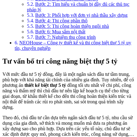
Bước 2: Tìm hiểu và chuẩn bị đầy đủ các thủ tục
pháp lý
Bước 3: Phối hợp với đơn vị nhà thầu xây dựng
Bước 4: Thi công phần thô
Bước 5: Thi công hoàn thiện ngôi nhà
Bước 6: Mua sắm nội thất
Bước 7: Nghiệm thu công trình
NEOHouse – Công ty thiết kế và thi công biệt thự 5 tỷ uy
tín, chuyên nghiệp
Tư vấn bố trí công năng biệt thự 5 tỷ
Với mức đầu tư 5 tỷ đồng, đây là một ngân sách đầu tư tầm trung,
phù hợp với khả năng tài chính của nhiều gia đình. Tuy nhiên, để có
phương án
thiết kế biệt thự 5 tỷ
đồng tối ưu nhất về chi phí, công
năng và thẩm mỹ thì chủ đầu tư nên lập kế hoạch cụ thể cho từng
giai đoạn, từ khâu thiết kế cho đến thi công hoàn thiện kiến trúc và
nội thất để tránh các rủi ro phát sinh, sai sót trong quá trình xây
dựng.
Theo đó, chủ đầu tư cần dựa trên ngân sách đầu tư 5 tỷ, nhu cầu sử
dụng của gia đình, sở thích và mong muốn mà đưa ra phương án
xây dựng sao cho phù hợp. Dựa trên các yếu tố này, chủ đầu tư sẽ
xác định được quy mô, phong cách kiến trúc, công năng sử dụng,…