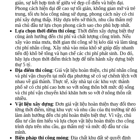
giản, sự kết hợp tinh tế giữa vẻ đẹp cổ điển và hiện đại.
Phong cách hiện đại đề cao sự tối giản, không gian mở và trẻ
trung, tối ưu hóa công năng sử dụng, phong cách này có chi
phí xây dựng thấp. Hãy dựa trên sở thích, nhu cầu thẩm mỹ
mà chủ đầu tư lựa chọn phong cách sao cho phù hợp nhất.
Lựa chọn thời điểm thi công
: Thời điểm xây dựng biệt thự
cũng ảnh hưởng đến chi phí và chất lượng công trình. Nếu
xây vào mùa mưa, thời gian thi công sẽ bị kéo dài và làm tăng
chi phí nhân công. Xây nhà vào mùa khô sẽ giúp đẩy nhanh
tiến độ khô bê tông và hạn chế các chi phí phát sinh. Do đó,
hãy lựa chọn thời điểm thích hợp để tiến hành xây dựng biệt
thự 5 tỷ.
Địa điểm thi công
: Giá vật liệu hoàn thiện, chi phí nhân công
và phí vận chuyển tại mỗi địa phương sẽ có sự chênh lệch với
nhau về giá thành. Thực tế, xây nhà tại các khu vực thành
phố sẽ có chi phí cao hơn so với nông thôn bởi mức độ sống
và chi phí vận chuyển khó khăn hơn so với ở nông thôn rất
nhiều.
Vật liệu xây dựng
: Đơn giá vật liệu hoàn thiện thay đổi theo
từng thời điểm, từng khu vực và nhu cầu của thị trường từ đó
làm ảnh hưởng đến chi phí hoàn thiện biệt thự. Vì vậy, chủ
đầu tư cần tìm hiểu và lựa chọn vật liệu hoàn thiện cho công
trình dựa trên nhu cầu, gu thẩm mỹ và mức độ đầu tư của
mình.
Biện pháp thi công móng
: Địa chất khu đất sẽ quyết định