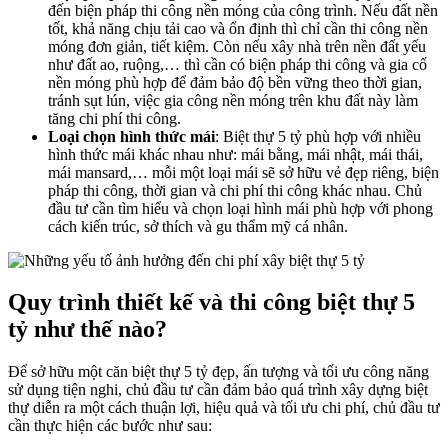
đến biện pháp thi công nền móng của công trình. Nếu đất nền
tốt, khả năng chịu tải cao và ổn định thì chỉ cần thi công nền
móng đơn giản, tiết kiệm. Còn nếu xây nhà trên nền đất yếu
như đất ao, ruộng,… thì cần có biện pháp thi công và gia cố
nền móng phù hợp để đảm bảo độ bền vững theo thời gian,
tránh sụt lún, việc gia công nền móng trên khu đất này làm
tăng chi phí thi công.
Loại chọn hình thức mái
: Biệt thự 5 tỷ phù hợp với nhiều
hình thức mái khác nhau như: mái bằng, mái nhật, mái thái,
mái mansard,… mỗi một loại mái sẽ sở hữu vẻ đẹp riêng, biện
pháp thi công, thời gian và chi phí thi công khác nhau. Chủ
đầu tư cần tìm hiểu và chọn loại hình mái phù hợp với phong
cách kiến trúc, sở thích và gu thẩm mỹ cá nhân.
Quy trình thiết kế và thi công biệt thự 5
tỷ như thế nào?
Để sở hữu một căn biệt thự 5 tỷ đẹp, ấn tượng và tối ưu công năng
sử dụng tiện nghi, chủ đầu tư cần đảm bảo quá trình xây dựng biệt
thự diễn ra một cách thuận lợi, hiệu quả và tối ưu chi phí, chủ đầu tư
cần thực hiện các bước như sau: