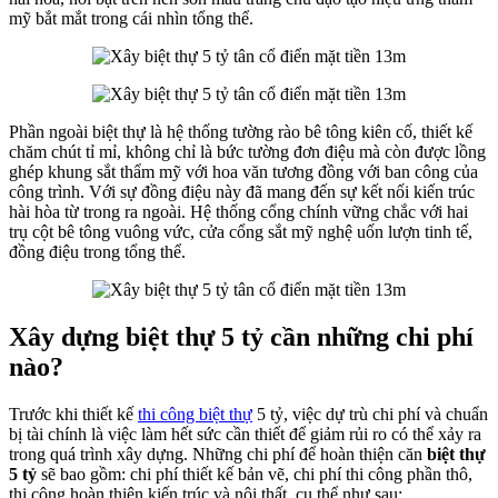
mỹ bắt mắt trong cái nhìn tổng thể.
Phần ngoài biệt thự là hệ thống tường rào bê tông kiên cố, thiết kế
chăm chút tỉ mỉ, không chỉ là bức tường đơn điệu mà còn được lồng
ghép khung sắt thẩm mỹ với hoa văn tương đồng với ban công của
công trình. Với sự đồng điệu này đã mang đến sự kết nối kiến trúc
hài hòa từ trong ra ngoài. Hệ thống cổng chính vững chắc với hai
trụ cột bê tông vuông vức, cửa cổng sắt mỹ nghệ uốn lượn tinh tế,
đồng điệu trong tổng thể.
Xây dựng biệt thự 5 tỷ cần những chi phí
nào?
Trước khi thiết kế
thi công biệt thự
5 tỷ, việc dự trù chi phí và chuẩn
bị tài chính là việc làm hết sức cần thiết để giảm rủi ro có thể xảy ra
trong quá trình xây dựng. Những chi phí để hoàn thiện căn
biệt thự
5 tỷ
sẽ bao gồm: chi phí thiết kế bản vẽ, chi phí thi công phần thô,
thi công hoàn thiện kiến trúc và nội thất, cụ thể như sau: