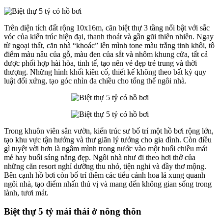
Trên diện tích đất rộng 10x16m, căn biệt thự 3 tầng nổi bật với sắc
vóc của kiến trúc hiện đại, thanh thoát và gần gũi thiên nhiên. Ngay
từ ngoại thất, căn nhà “khoác” lên mình tone màu trắng tinh khôi, tô
điểm màu nâu của gỗ, màu đen của sắt và nhôm khung cửa, tất cả
được phối hợp hài hòa, tinh tế, tạo nên vẻ đẹp trẻ trung và thời
thượng. Những hình khối kiên cố, thiết kế không theo bất kỳ quy
luật đối xứng, tạo góc nhìn đa chiều cho tổng thể ngôi nhà.
Trong khuôn viên sân vườn, kiến trúc sư bố trí một hồ bơi rộng lớn,
tạo khu vực tận hưởng và thư giãn lý tưởng cho gia đình. Còn điều
gì tuyệt vời hơn là ngâm mình trong nước vào một buổi chiều mát
mẻ hay buổi sáng nắng đẹp. Ngôi nhà như đi theo hơi thở của
những căn resort nghỉ dưỡng thu nhỏ, tiện nghi và đầy thơ mộng.
Bên cạnh hồ bơi còn bố trí thêm các tiểu cảnh hoa lá xung quanh
ngôi nhà, tạo điểm nhấn thú vị và mang đến không gian sống trong
lành, tươi mát.
Biệt thự 5 tỷ mái thái ở nông thôn