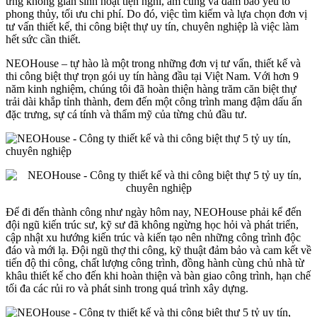
ứng không gian sinh hoạt tiện nghi, ấm cúng và đảm bảo yếu tố
phong thủy, tối ưu chi phí. Do đó, việc tìm kiếm và lựa chọn đơn vị
tư vấn thiết kế, thi công biệt thự uy tín, chuyên nghiệp là việc làm
hết sức cần thiết.
NEOHouse – tự hào là một trong những đơn vị tư vấn, thiết kế và
thi công biệt thự trọn gói uy tín hàng đầu tại Việt Nam. Với hơn 9
năm kinh nghiệm, chúng tôi đã hoàn thiện hàng trăm căn biệt thự
trải dài khắp tỉnh thành, đem đến một công trình mang đậm dấu ấn
đặc trưng, sự cá tính và thẩm mỹ của từng chủ đầu tư.
Để đi đến thành công như ngày hôm nay, NEOHouse phải kể đến
đội ngũ kiến trúc sư, kỹ sư đã không ngừng học hỏi và phát triển,
cập nhật xu hướng kiến trúc và kiến tạo nên những công trình độc
đáo và mới lạ. Đội ngũ thợ thi công, kỹ thuật đảm bảo và cam kết về
tiến độ thi công, chất lượng công trình, đồng hành cùng chủ nhà từ
khâu thiết kế cho đến khi hoàn thiện và bàn giao công trình, hạn chế
tối đa các rủi ro và phát sinh trong quá trình xây dựng.