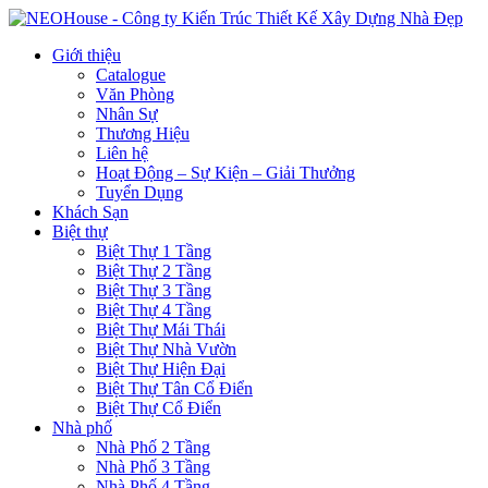
Giới thiệu
Catalogue
Văn Phòng
Nhân Sự
Thương Hiệu
Liên hệ
Hoạt Động – Sự Kiện – Giải Thưởng
Tuyển Dụng
Khách Sạn
Biệt thự
Biệt Thự 1 Tầng
Biệt Thự 2 Tầng
Biệt Thự 3 Tầng
Biệt Thự 4 Tầng
Biệt Thự Mái Thái
Biệt Thự Nhà Vườn
Biệt Thự Hiện Đại
Biệt Thự Tân Cổ Điển
Biệt Thự Cổ Điển
Nhà phố
Nhà Phố 2 Tầng
Nhà Phố 3 Tầng
Nhà Phố 4 Tầng