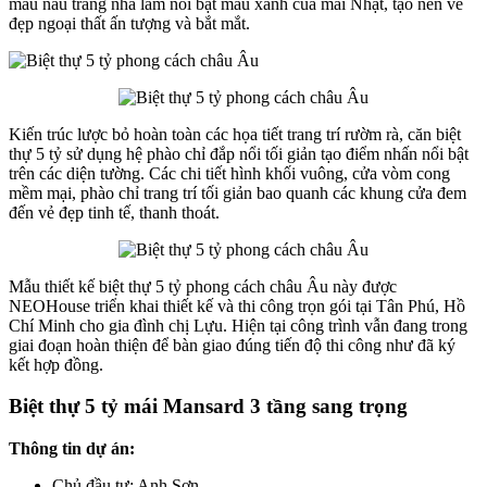
màu nâu trang nhã làm nổi bật màu xanh của mái Nhật, tạo nên vẻ
đẹp ngoại thất ấn tượng và bắt mắt.
Kiến trúc lược bỏ hoàn toàn các họa tiết trang trí rườm rà, căn biệt
thự 5 tỷ sử dụng hệ phào chỉ đắp nổi tối giản tạo điểm nhấn nổi bật
trên các diện tường. Các chi tiết hình khối vuông, cửa vòm cong
mềm mại, phào chỉ trang trí tối giản bao quanh các khung cửa đem
đến vẻ đẹp tinh tế, thanh thoát.
Mẫu thiết kế biệt thự 5 tỷ phong cách châu Âu này được
NEOHouse triển khai thiết kế và thi công trọn gói tại Tân Phú, Hồ
Chí Minh cho gia đình chị Lựu. Hiện tại công trình vẫn đang trong
giai đoạn hoàn thiện để bàn giao đúng tiến độ thi công như đã ký
kết hợp đồng.
Biệt thự 5 tỷ mái Mansard 3 tầng sang trọng
Thông tin dự án:
Chủ đầu tư: Anh Sơn