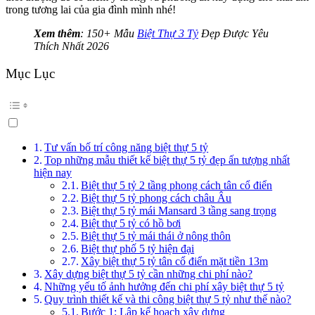
trong tương lai của gia đình mình nhé!
Xem thêm
: 150+ Mẫu
Biệt Thự 3 Tỷ
Đẹp Được Yêu
Thích Nhất 2026
Mục Lục
Tư vấn bố trí công năng biệt thự 5 tỷ
Top những mẫu thiết kế biệt thự 5 tỷ đẹp ấn tượng nhất
hiện nay
Biệt thự 5 tỷ 2 tầng phong cách tân cổ điển
Biệt thự 5 tỷ phong cách châu Âu
Biệt thự 5 tỷ mái Mansard 3 tầng sang trọng
Biệt thự 5 tỷ có hồ bơi
Biệt thự 5 tỷ mái thái ở nông thôn
Biệt thự phố 5 tỷ hiện đại
Xây biệt thự 5 tỷ tân cổ điển mặt tiền 13m
Xây dựng biệt thự 5 tỷ cần những chi phí nào?
Những yếu tố ảnh hưởng đến chi phí xây biệt thự 5 tỷ
Quy trình thiết kế và thi công biệt thự 5 tỷ như thế nào?
Bước 1: Lập kế hoạch xây dựng