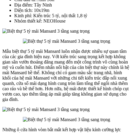
Địa điểm: Tây Ninh
Diện tích: 10x19m
Kinh phí: Kiến trúc 5 tỷ, nội thất 1,8 tỷ
Nhóm thiết kế: NEOHouse
Mẫu biệt thự 5 tỷ mái Mansard luôn nhận được nhiều sự quan tâm
của các gia đình hiện nay. Với kiến trúc sang trọng kết hợp không
gian sân vườn thoáng đãng mang đến một công trình vô cùng hoàn
mỹ và cuốn hút. Điểm nhấn nổi bật của căn biệt thự này chính là hệ
mái Mansard bề thế. Không chỉ có gam màu sắc trang nhã, hình
khối của hệ mái Mansard với những chi tiết kiến trúc đắp nổi xung
quanh, cửa sổ mái dạng hình cung tròn làm tổng thể ngôi nhà thêm
cao ráo và bề thế hơn. Hơn nữa, hệ mái được thiết kế hình chóp cụt
vươn cao, tạo thêm tầng áp mái giúp tăng không gian sử dụng cho
gia đình.
Những ô cửa hình vòm bắt mắt kết hợp vật liệu kính cường lực