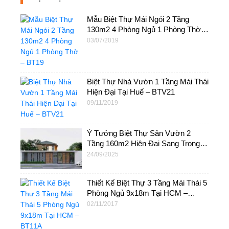
Mẫu Biệt Thự Mái Ngói 2 Tầng
130m2 4 Phòng Ngủ 1 Phòng Thờ –
BT19
03/07/2019
Biệt Thự Nhà Vườn 1 Tầng Mái Thái
Hiện Đại Tại Huế – BTV21
09/11/2019
Ý Tưởng Biệt Thự Sân Vườn 2
Tầng 160m2 Hiện Đại Sang Trọng
Tại Bà Rịa – BTV35
24/09/2025
Thiết Kế Biệt Thự 3 Tầng Mái Thái 5
Phòng Ngủ 9x18m Tại HCM –
BT11A
02/11/2017