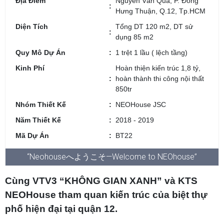
Địa Điểm
Nguyễn Văn Quá, P. Đông
Hưng Thuận, Q.12, Tp.HCM
Diện Tích
Tổng DT 120 m2, DT sử
dụng 85 m2
Quy Mô Dự Án
1 trệt 1 lầu ( lệch tầng)
Kinh Phí
Hoàn thiện kiến trúc 1,8 tỷ,
hoàn thành thi công nội thất
850tr
Nhóm Thiết Kế
NEOHouse JSC
Năm Thiết Kế
2018 - 2019
Mã Dự Án
BT22
“Neohouseへようこそ—Welcome to NEOhouse”
Cùng VTV3 “KHÔNG GIAN XANH” và KTS
NEOHouse tham quan kiến trúc của biệt thự
phố hiện đại tại quận 12.