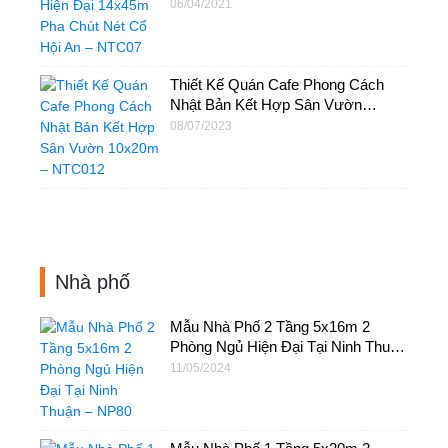
Hội An – NTC07
06/04/2021
Thiết Kế Quán Cafe Phong Cách
Nhật Bản Kết Hợp Sân Vườn
10x20m – NTC012
08/07/2023
Nhà phố
Mẫu Nhà Phố 2 Tầng 5x16m 2
Phòng Ngủ Hiện Đại Tại Ninh Thuận
– NP80
11/05/2024