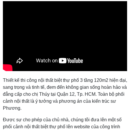
Thiết kế thi công nội thất biệt thự phố 3 tầng 120m2 hiện đại,
sang trọng và tinh tế, đem đến không gian sống hoàn hảo và
đẳng cấp cho chị Thúy tại Quận 12, Tp. HCM. Toàn bộ phối
cảnh nội thất là ý tưởng và phương án của kiến trúc sư
Phương.
Được sự cho phép của chủ nhà, chúng tôi đưa lên một số
phối cảnh nội thất biệt thự phố lên website của công trình