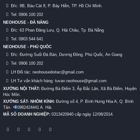
Đ/c:
8B, Bàu Cát 8, P. Bảy Hiền, TP. Hồ Chí Minh.
Tel:
0906 100 202
NEOHOUSE - ĐÀ NẴNG
Đ/c:
63 Phan Đăng Lưu, Q. Hải Châu, Tp. Đà Nẵng
Tel:
0903 544 641
NEOHOUSE - PHÚ QUỐC
Đ/c:
Đường Suối Đá Bàn, Dương Đông, Phú Quốc, An Giang
Tel:
0906 100 202
LH Đối tác: neohousedoitac@gmail.com
LH Tư vấn khách hàng: tuvan.neohouse@gmail.com
XƯỞNG NỘI THẤT:
Đường Bà Điểm 3, Ấp Bắc Lân, Xã Bà Điểm, Huyện
Hóc Môn.
XƯỞNG SẮT- NHÔM KÍNH:
Đường số 4, P. Bình Hưng Hòa A, Q. Bình
Tân.
0982424441 A. Hải.
MÃ SỐ DOANH NGHIỆP:
0313420940 cấp ngày 12/08/2014.