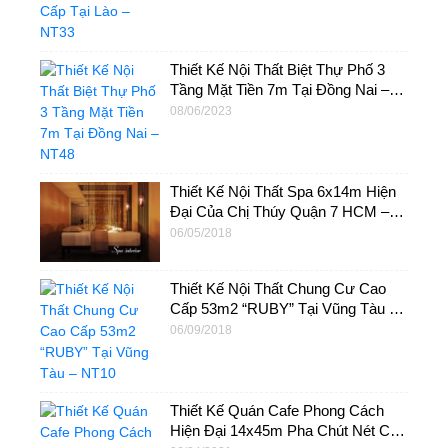
Thiết Kế Nội Thất Biệt Thự Phố 3
Tầng Mặt Tiền 7m Tại Đồng Nai –
NT48
08/06/2023
Thiết Kế Nội Thất Spa 6x14m Hiện
Đại Của Chị Thúy Quận 7 HCM –
NTSP01
06/05/2018
Thiết Kế Nội Thất Chung Cư Cao
Cấp 53m2 “RUBY” Tại Vũng Tàu –
NT10
06/09/2018
Thiết Kế Quán Cafe Phong Cách
Hiện Đại 14x45m Pha Chút Nét Cổ