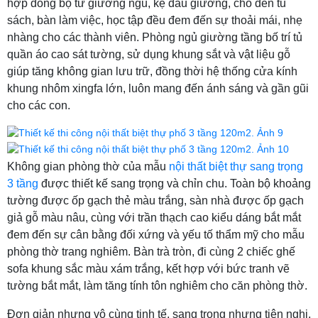
hợp đồng bộ từ giường ngủ, kệ đầu giường, cho đến tủ
sách, bàn làm việc, học tập đều đem đến sự thoải mái, nhẹ
nhàng cho các thành viên. Phòng ngủ giường tầng bố trí tủ
quần áo cao sát tường, sử dụng khung sắt và vật liệu gỗ
giúp tăng không gian lưu trữ, đồng thời hệ thống cửa kính
khung nhôm xingfa lớn, luôn mang đến ánh sáng và gần gũi
cho các con.
Không gian phòng thờ của mẫu
nội thất biệt thự sang trọng
3 tầng
được thiết kế sang trọng và chỉn chu. Toàn bộ khoảng
tường được ốp gạch thẻ màu trắng, sàn nhà được ốp gạch
giả gỗ màu nâu, cùng với trần thạch cao kiểu dáng bắt mắt
đem đến sự cân bằng đối xứng và yếu tố thẩm mỹ cho mẫu
phòng thờ trang nghiêm. Bàn trà tròn, đi cùng 2 chiếc ghế
sofa khung sắc màu xám trắng, kết hợp với bức tranh vẽ
tường bắt mắt, làm tăng tính tôn nghiêm cho căn phòng thờ.
Đơn giản nhưng vô cùng tinh tế, sang trọng nhưng tiện nghi,