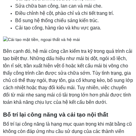
Sửa chữa ban công, lan can và mái che.
Điều chỉnh hệ cột, phào chỉ và chi tiết trang trí.
Bổ sung hệ thống chiếu sáng kiến trúc.
Cải tạo cổng, hàng rào và khu vực gara.
Bên
cạnh đó, hệ mái cũng cần kiểm tra kỹ trong quá trình cải
tạo biệt thự. Những dấu hiệu như mái bị dột, ngói xô lệch,
tôn rỉ sét, trần xuất hiện vệt ố hoặc kết cấu mái bị võng cho
thấy công trình cần được sửa chữa sớm. Tùy tình trạng, gia
chủ có thể thay ngói, thay tôn, gia cố khung kèo, bổ sung lớp
cách nhiệt hoặc thay đổi kiểu mái. Tuy nhiên, việc chuyển
đổi từ mái nhẹ sang mái có tải trọng lớn hơn phải được tính
toán khả năng chịu lực của hệ kết cấu bên dưới.
Bố trí lại công năng và cải tạo nội thất
Bố trí lại công năng là hạng mục quan trọng khi mặt bằng cũ
không còn đáp ứng nhu cầu sử dụng của các thành viên