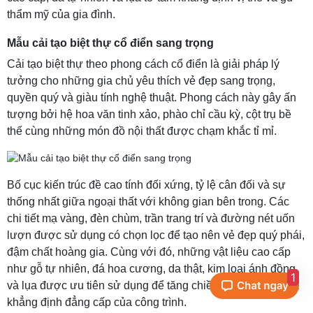
thẩm mỹ của gia đình.
Mẫu cải tạo biệt thự cổ điển sang trọng
Cải tạo biệt thự theo phong cách cổ điển là giải pháp lý
tưởng cho những gia chủ yêu thích vẻ đẹp sang trọng,
quyền quý và giàu tính nghệ thuật. Phong cách này gây ấn
tượng bởi hệ hoa văn tinh xảo, phào chỉ cầu kỳ, cột trụ bề
thế cùng những món đồ nội thất được chạm khắc tỉ mỉ.
Bố cục kiến trúc đề cao tính đối xứng, tỷ lệ cân đối và sự
thống nhất giữa ngoại thất với không gian bên trong. Các
chi tiết mạ vàng, đèn chùm, trần trang trí và đường nét uốn
lượn được sử dụng có chọn lọc để tạo nên vẻ đẹp quý phái,
đậm chất hoàng gia. Cùng với đó, những vật liệu cao cấp
như gỗ tự nhiên, đá hoa cương, da thật, kim loại ánh đồng
1
và lụa được ưu tiên sử dụng để tăng chiều sâu thẩm mỹ và
khẳng định đẳng cấp của công trình.