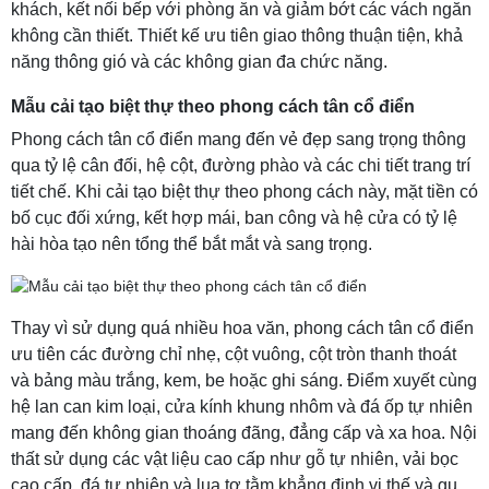
khách, kết nối bếp với phòng ăn và giảm bớt các vách ngăn
không cần thiết. Thiết kế ưu tiên giao thông thuận tiện, khả
năng thông gió và các không gian đa chức năng.
Mẫu cải tạo biệt thự theo phong cách tân cổ điển
Phong cách tân cổ điển mang đến vẻ đẹp sang trọng thông
qua tỷ lệ cân đối, hệ cột, đường phào và các chi tiết trang trí
tiết chế. Khi cải tạo biệt thự theo phong cách này, mặt tiền có
bố cục đối xứng, kết hợp mái, ban công và hệ cửa có tỷ lệ
hài hòa tạo nên tổng thể bắt mắt và sang trọng.
Thay vì sử dụng quá nhiều hoa văn, phong cách tân cổ điển
ưu tiên các đường chỉ nhẹ, cột vuông, cột tròn thanh thoát
và bảng màu trắng, kem, be hoặc ghi sáng. Điểm xuyết cùng
hệ lan can kim loại, cửa kính khung nhôm và đá ốp tự nhiên
mang đến không gian thoáng đãng, đẳng cấp và xa hoa. Nội
thất sử dụng các vật liệu cao cấp như gỗ tự nhiên, vải bọc
cao cấp, đá tự nhiên và lụa tơ tằm khẳng định vị thế và gu