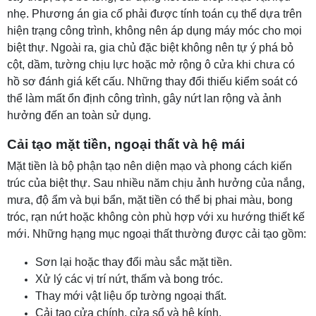
nhẹ. Phương án gia cố phải được tính toán cụ thể dựa trên
hiện trạng công trình, không nên áp dụng máy móc cho mọi
biệt thự. Ngoài ra, gia chủ đặc biệt không nên tự ý phá bỏ
cột, dầm, tường chịu lực hoặc mở rộng ô cửa khi chưa có
hồ sơ đánh giá kết cấu. Những thay đổi thiếu kiểm soát có
thể làm mất ổn định công trình, gây nứt lan rộng và ảnh
hưởng đến an toàn sử dụng.
Cải tạo mặt tiền, ngoại thất và hệ mái
Mặt tiền là bộ phận tạo nên diện mạo và phong cách kiến
trúc của biệt thự. Sau nhiều năm chịu ảnh hưởng của nắng,
mưa, độ ẩm và bụi bẩn, mặt tiền có thể bị phai màu, bong
tróc, rạn nứt hoặc không còn phù hợp với xu hướng thiết kế
mới. Những hạng mục ngoại thất thường được cải tạo gồm:
Sơn lại hoặc thay đổi màu sắc mặt tiền.
Xử lý các vị trí nứt, thấm và bong tróc.
Thay mới vật liệu ốp tường ngoại thất.
Cải tạo cửa chính, cửa sổ và hệ kính.