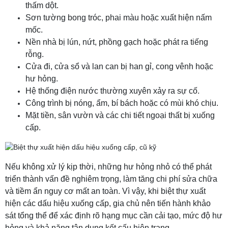
thấm dột.
Sơn tường bong tróc, phai màu hoặc xuất hiện nấm
mốc.
Nền nhà bị lún, nứt, phồng gạch hoặc phát ra tiếng
rỗng.
Cửa đi, cửa sổ và lan can bị han gỉ, cong vênh hoặc
hư hỏng.
Hệ thống điện nước thường xuyên xảy ra sự cố.
Công trình bị nóng, ẩm, bí bách hoặc có mùi khó chịu.
Mặt tiền, sân vườn và các chi tiết ngoại thất bị xuống
cấp.
Nếu không xử lý kịp thời, những hư hỏng nhỏ có thể phát
triển thành vấn đề nghiêm trọng, làm tăng chi phí sửa chữa
và tiềm ẩn nguy cơ mất an toàn. Vì vậy, khi biệt thự xuất
hiện các dấu hiệu xuống cấp, gia chủ nên tiến hành khảo
sát tổng thể để xác định rõ hạng mục cần cải tạo, mức độ hư
hỏng và khả năng tận dụng kết cấu hiện trạng.