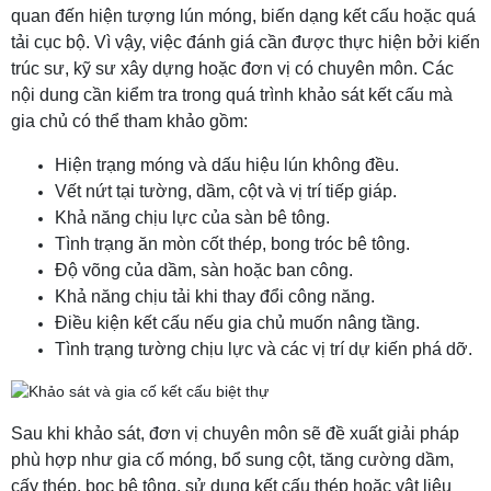
quan đến hiện tượng lún móng, biến dạng kết cấu hoặc quá
tải cục bộ. Vì vậy, việc đánh giá cần được thực hiện bởi kiến
trúc sư, kỹ sư xây dựng hoặc đơn vị có chuyên môn. Các
nội dung cần kiểm tra trong quá trình khảo sát kết cấu mà
gia chủ có thể tham khảo gồm:
Hiện trạng móng và dấu hiệu lún không đều.
Vết nứt tại tường, dầm, cột và vị trí tiếp giáp.
Khả năng chịu lực của sàn bê tông.
Tình trạng ăn mòn cốt thép, bong tróc bê tông.
Độ võng của dầm, sàn hoặc ban công.
Khả năng chịu tải khi thay đổi công năng.
Điều kiện kết cấu nếu gia chủ muốn nâng tầng.
Tình trạng tường chịu lực và các vị trí dự kiến phá dỡ.
Sau khi khảo sát, đơn vị chuyên môn sẽ đề xuất giải pháp
phù hợp như gia cố móng, bổ sung cột, tăng cường dầm,
cấy thép, bọc bê tông, sử dụng kết cấu thép hoặc vật liệu