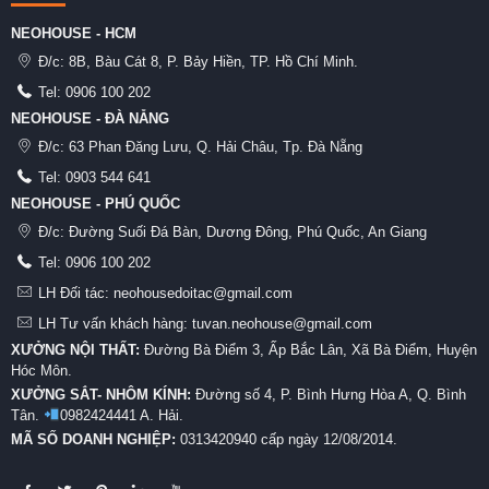
NEOHOUSE - HCM
Đ/c:
8B, Bàu Cát 8, P. Bảy Hiền, TP. Hồ Chí Minh.
Tel:
0906 100 202
NEOHOUSE - ĐÀ NẴNG
Đ/c:
63 Phan Đăng Lưu, Q. Hải Châu, Tp. Đà Nẵng
Tel:
0903 544 641
NEOHOUSE - PHÚ QUỐC
Đ/c:
Đường Suối Đá Bàn, Dương Đông, Phú Quốc, An Giang
Tel:
0906 100 202
LH Đối tác: neohousedoitac@gmail.com
LH Tư vấn khách hàng: tuvan.neohouse@gmail.com
XƯỞNG NỘI THẤT:
Đường Bà Điểm 3, Ấp Bắc Lân, Xã Bà Điểm, Huyện
Hóc Môn.
XƯỞNG SẮT- NHÔM KÍNH:
Đường số 4, P. Bình Hưng Hòa A, Q. Bình
Tân.
0982424441 A. Hải.
MÃ SỐ DOANH NGHIỆP:
0313420940 cấp ngày 12/08/2014.