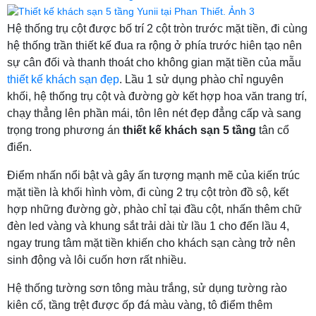
Hệ thống trụ cột được bố trí 2 cột tròn trước mặt tiền, đi cùng
hệ thống trần thiết kế đua ra rộng ở phía trước hiên tạo nên
sự cân đối và thanh thoát cho không gian mặt tiền của mẫu
thiết kế khách sạn đẹp
. Lầu 1 sử dụng phào chỉ nguyên
khối, hệ thống trụ cột và đường gờ kết hợp hoa văn trang trí,
chạy thẳng lên phần mái, tôn lên nét đẹp đẳng cấp và sang
trọng trong phương án
thiết kế khách sạn 5 tầng
tân cổ
điển.
Điểm nhấn nổi bật và gây ấn tượng mạnh mẽ của kiến trúc
mặt tiền là khối hình vòm, đi cùng 2 trụ cột tròn đồ sộ, kết
hợp những đường gờ, phào chỉ tại đầu cột, nhấn thêm chữ
đèn led vàng và khung sắt trải dài từ lầu 1 cho đến lầu 4,
ngay trung tâm mặt tiền khiến cho khách sạn càng trở nên
sinh động và lôi cuốn hơn rất nhiều.
Hệ thống tường sơn tông màu trắng, sử dụng tường rào
kiên cố, tầng trệt được ốp đá màu vàng, tô điểm thêm