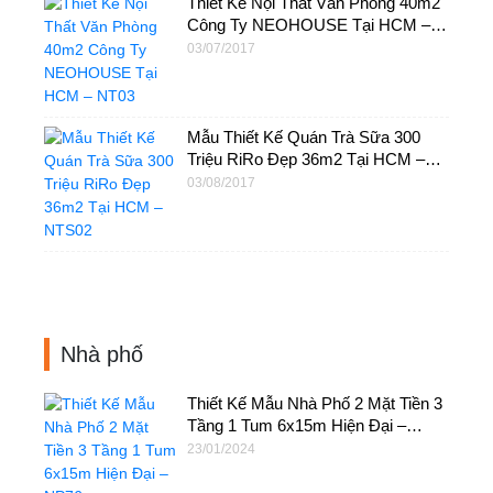
Thiết Kế Nội Thất Văn Phòng 40m2
Công Ty NEOHOUSE Tại HCM –
NT03
03/07/2017
Mẫu Thiết Kế Quán Trà Sữa 300
Triệu RiRo Đẹp 36m2 Tại HCM –
NTS02
03/08/2017
Nhà phố
Thiết Kế Mẫu Nhà Phố 2 Mặt Tiền 3
Tầng 1 Tum 6x15m Hiện Đại –
NP76
23/01/2024