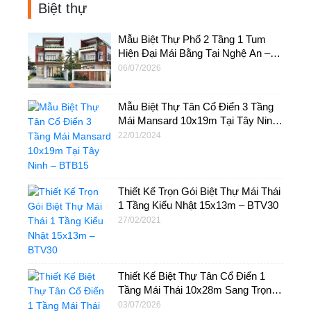
Biệt thự
Mẫu Biệt Thự Phố 2 Tầng 1 Tum
Hiện Đại Mái Bằng Tại Nghệ An –
BT65
06/07/2026
Mẫu Biệt Thự Tân Cổ Điển 3 Tầng
Mái Mansard 10x19m Tại Tây Ninh
– BTB15
22/01/2024
Thiết Kế Trọn Gói Biệt Thự Mái Thái
1 Tầng Kiểu Nhật 15x13m – BTV30
27/02/2021
Thiết Kế Biệt Thự Tân Cổ Điển 1
Tầng Mái Thái 10x28m Sang Trọng
Tại Bình Dương – BTB20
03/07/2026