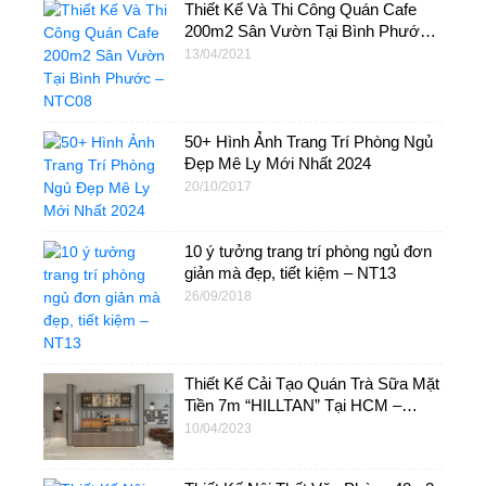
Thiết Kế Và Thi Công Quán Cafe
200m2 Sân Vườn Tại Bình Phước –
NTC08
13/04/2021
50+ Hình Ảnh Trang Trí Phòng Ngủ
Đẹp Mê Ly Mới Nhất 2024
20/10/2017
10 ý tưởng trang trí phòng ngủ đơn
giản mà đẹp, tiết kiệm – NT13
26/09/2018
Thiết Kế Cải Tạo Quán Trà Sữa Mặt
Tiền 7m “HILLTAN” Tại HCM –
NT16
10/04/2023