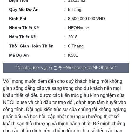
Diện Tích
12x23m2
Quy Mô Dự Án
5 Tầng
Kinh Phí
8.500.000.000 VND
Nhóm Thiết Kế
NEOHouse
Năm Thiết Kế
2018
Thời Gian Hoàn Thiện
6 Tháng
Mã Dự Án
KS01
“Neohouseへようこそ—Welcome to NEOhouse”
Với mong muốn đem đến cho quý khách hàng một không
gian sống đẳng cấp và sang trọng cho du khách nên mọi
khâu thiết kế đều được các kiến trúc giàu kinh nghiệm của
NEOHouse và chủ đầu tư trao đổi, dành trọn tâm huyết vào
công trình. Đội ngũ kiến trúc sư của chúng tôi không ngừng
phấn đấu và học hỏi, cập nhật những xu hướng thiết kế
khách sạn thời thượng và thịnh hành nhất. Để minh chứng
cho các nhận định trên, chúng tôi xin chia sẻ đến các bạn