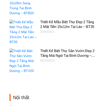
Thiết Kế Mẫu Biệt Thự Đẹp 2 Tầng
2 Mặt Tiền 15x12m Tại Lào – BT35
20/04/2021
Thiết Kế Biệt Thự Sân Vườn Đẹp 2
Tầng Mái Ngói Tại Bình Dương –
BTV20
08/10/2019
Nội thất