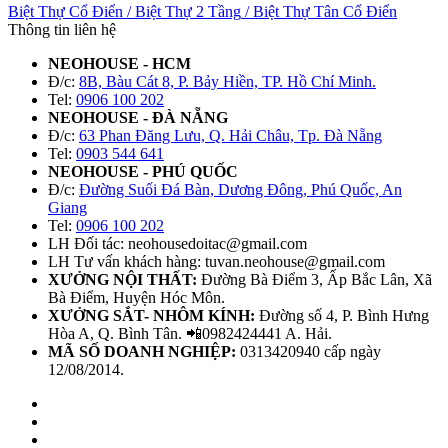
Biệt Thự Cổ Điển
/
Biệt Thự 2 Tầng
/
Biệt Thự Tân Cổ Điển
Thông tin liên hệ
NEOHOUSE - HCM
Đ/c:
8B, Bàu Cát 8, P. Bảy Hiền, TP. Hồ Chí Minh.
Tel:
0906 100 202
NEOHOUSE - ĐÀ NẴNG
Đ/c:
63 Phan Đăng Lưu, Q. Hải Châu, Tp. Đà Nẵng
Tel:
0903 544 641
NEOHOUSE - PHÚ QUỐC
Đ/c:
Đường Suối Đá Bàn, Dương Đông, Phú Quốc, An
Giang
Tel:
0906 100 202
LH Đối tác: neohousedoitac@gmail.com
LH Tư vấn khách hàng: tuvan.neohouse@gmail.com
XƯỞNG NỘI THẤT:
Đường Bà Điểm 3, Ấp Bắc Lân, Xã
Bà Điểm, Huyện Hóc Môn.
XƯỞNG SẮT- NHÔM KÍNH:
Đường số 4, P. Bình Hưng
Hòa A, Q. Bình Tân. 📲0982424441 A. Hải.
MÃ SỐ DOANH NGHIỆP:
0313420940 cấp ngày
12/08/2014.