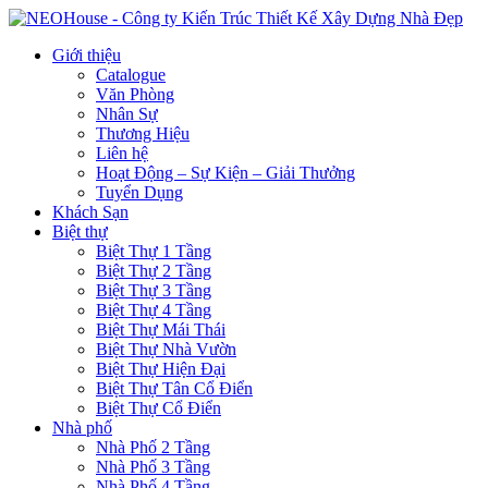
Giới thiệu
Catalogue
Văn Phòng
Nhân Sự
Thương Hiệu
Liên hệ
Hoạt Động – Sự Kiện – Giải Thưởng
Tuyển Dụng
Khách Sạn
Biệt thự
Biệt Thự 1 Tầng
Biệt Thự 2 Tầng
Biệt Thự 3 Tầng
Biệt Thự 4 Tầng
Biệt Thự Mái Thái
Biệt Thự Nhà Vườn
Biệt Thự Hiện Đại
Biệt Thự Tân Cổ Điển
Biệt Thự Cổ Điển
Nhà phố
Nhà Phố 2 Tầng
Nhà Phố 3 Tầng
Nhà Phố 4 Tầng