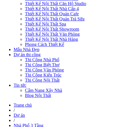
Thiết Kế Nội Thất Căn Hộ Studio
Thiết Kế Nội Thất Nhà Cấp 4
Thiết Kế Nội Thất Quán Cafe
Thiết Kế Nội Thất Quán Trà Sữa
Thiết Kế Nội Thất Spa
Thiết Kế Nội Thất Showroom
Thiết Kế Nội Thất Văn Phòng
Thiết Kế Nội Thất Nhà Hàng
Phong Cách Thiết Kế
Mẫu Nhà Đẹp
Dự án thi công
Thi Công Nhà Phố
Thi Công Biệt Thự
Thi Công Văn Phòng
Thi Công Kiến Trúc
Thi Công Nội Thất
Tin tức
Cẩm Nang Xây Nhà
Blog Nội Thất
Trang chủ
/
Dự án
/
Nhà Phố 3 Tầng