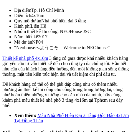
Địa điểm
Tp. Hồ Chí Minh
Diện tích
4x16m
Quy mô dự án
Nhà phố hiện đại 3 tầng
Kinh phí
Liên Hệ
Nhóm thiết kế
Thi công: NEOHouse JSC
Năm thiết kế
2017
Mã dự án
NP04
“Neohouseへようこそ—Welcome to NEOhouse”
Thiết kế nhà phố 4x16m
3 tầng có gara được khá nhiều khách hàng
gửi yêu cầu tư vấn thiết kế đến cho công ty của chúng tôi. Hầu hết
nhu cầu của khách hàng đều hướng đến một không gian sống thông
thoáng, mặt tiền kiến trúc hiện đại và tiết kiệm chi phí đầu tư.
Để khách hàng có thể có thể giải đáp cũng như có thêm nhiều
phương án thiết kế thi công cho công trong trong tương lai, cũng
như hoàn thiện những ý tưởng cho căn nhà của mình, hãy cùng
khám phá mẫu thiết kế nhà phố 3 tầng 4x16m tại Tphcm sau đây
nhé!
Xem thêm:
Mẫu Nhà Phố Hiện Đại 3 Tầng Độc Đáo 4x17m
Tại Đồng Tháp