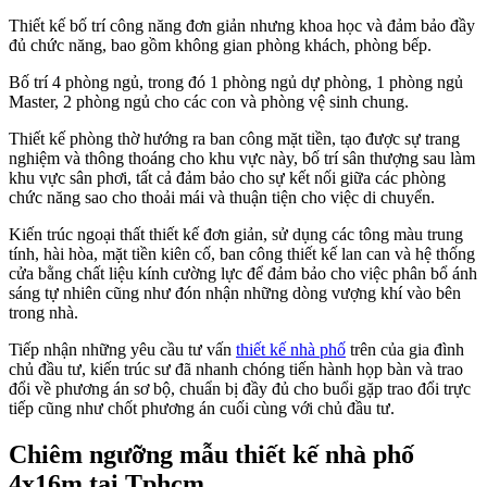
Thiết kế bố trí công năng đơn giản nhưng khoa học và đảm bảo đầy
đủ chức năng, bao gồm không gian phòng khách, phòng bếp.
Bố trí 4 phòng ngủ, trong đó 1 phòng ngủ dự phòng, 1 phòng ngủ
Master, 2 phòng ngủ cho các con và phòng vệ sinh chung.
Thiết kế phòng thờ hướng ra ban công mặt tiền, tạo được sự trang
nghiệm và thông thoáng cho khu vực này, bố trí sân thượng sau làm
khu vực sân phơi, tất cả đảm bảo cho sự kết nối giữa các phòng
chức năng sao cho thoải mái và thuận tiện cho việc di chuyển.
Kiến trúc ngoại thất thiết kế đơn giản, sử dụng các tông màu trung
tính, hài hòa, mặt tiền kiên cố, ban công thiết kế lan can và hệ thống
cửa bằng chất liệu kính cường lực để đảm bảo cho việc phân bổ ánh
sáng tự nhiên cũng như đón nhận những dòng vượng khí vào bên
trong nhà.
Tiếp nhận những yêu cầu tư vấn
thiết kế nhà phố
trên của gia đình
chủ đầu tư, kiến trúc sư đã nhanh chóng tiến hành họp bàn và trao
đổi về phương án sơ bộ, chuẩn bị đầy đủ cho buổi gặp trao đổi trực
tiếp cũng như chốt phương án cuối cùng với chủ đầu tư.
Chiêm ngưỡng mẫu thiết kế nhà phố
4x16m tại Tphcm