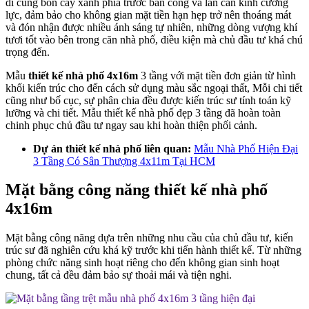
đi cùng bồn cây xanh phía trước ban công và lan can kính cường
lực, đảm bảo cho không gian mặt tiền hạn hẹp trở nên thoáng mát
và đón nhận được nhiều ánh sáng tự nhiên, những dòng vượng khí
tươi tốt vào bên trong căn nhà phố, điều kiện mà chủ đầu tư khá chú
trọng đến.
Mẫu
thiết kế nhà phố 4x16m
3 tầng với mặt tiền đơn giản từ hình
khối kiến trúc cho đến cách sử dụng màu sắc ngoại thất, Mỗi chi tiết
cũng như bố cục, sự phân chia đều được kiến trúc sư tính toán kỹ
lưỡng và chi tiết. Mẫu thiết kế nhà phố đẹp 3 tầng đã hoàn toàn
chinh phục chủ đầu tư ngay sau khi hoàn thiện phối cảnh.
Dự án thiết kế nhà phố liên quan:
Mẫu Nhà Phố Hiện Đại
3 Tầng Có Sân Thượng 4x11m Tại HCM
Mặt bằng công năng thiết kế nhà phố
4x16m
Mặt bằng công năng dựa trên những nhu cầu của chủ đầu tư, kiến
trúc sư đã nghiên cứu khá kỹ trước khi tiến hành thiết kế. Từ những
phòng chức năng sinh hoạt riêng cho đến không gian sinh hoạt
chung, tất cả đều đảm bảo sự thoải mái và tiện nghi.