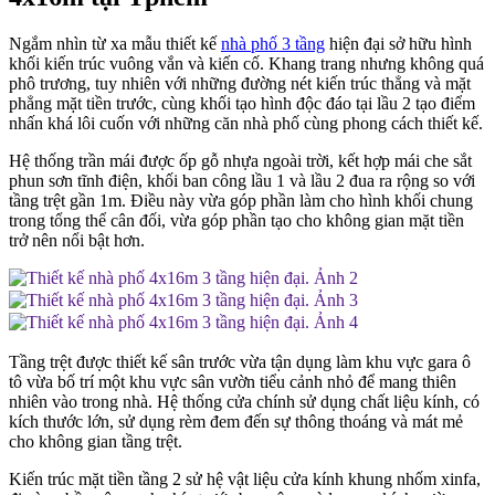
Ngắm nhìn từ xa mẫu thiết kế
nhà phố 3 tầng
hiện đại sở hữu hình
khối kiến trúc vuông vắn và kiến cố. Khang trang nhưng không quá
phô trương, tuy nhiên với những đường nét kiến trúc thẳng và mặt
phẳng mặt tiền trước, cùng khối tạo hình độc đáo tại lầu 2 tạo điểm
nhấn khá lôi cuốn với những căn nhà phố cùng phong cách thiết kế.
Hệ thống trần mái được ốp gỗ nhựa ngoài trời, kết hợp mái che sắt
phun sơn tĩnh điện, khối ban công lầu 1 và lầu 2 đua ra rộng so với
tầng trệt gần 1m. Điều này vừa góp phần làm cho hình khối chung
trong tổng thể cân đối, vừa góp phần tạo cho không gian mặt tiền
trở nên nổi bật hơn.
Tầng trệt được thiết kế sân trước vừa tận dụng làm khu vực gara ô
tô vừa bố trí một khu vực sân vườn tiểu cảnh nhỏ để mang thiên
nhiên vào trong nhà. Hệ thống cửa chính sử dụng chất liệu kính, có
kích thước lớn, sử dụng rèm đem đến sự thông thoáng và mát mẻ
cho không gian tầng trệt.
Kiến trúc mặt tiền tầng 2 sử hệ vật liệu cửa kính khung nhốm xinfa,