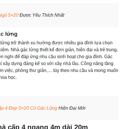
Ngủ 5×20
Được Yêu Thích Nhất
ác lửng
lửng trở thành xu hướng được nhiều gia đình lựa chọn
kiệm. Nhà gác lửng thiết kế đơn giản, hiện đại và trẻ trung,
iện nghi để đáp ứng nhu cầu sinh hoạt cho gia đình. Gác
hí xây dựng đáng kể so với xây nhà lầu. Công năng tầng
làm việc, phòng thư giãn,… tùy theo nhu cầu và mong muốn
khoa học.
p 4 Đẹp 5×20 Có Gác Lửng
Hiện Đại Mới
hà cấp 4 ngang 4m dài 20m