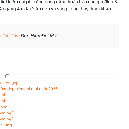
p, tiết kiệm chi phí cùng công năng hoàn hảo cho gia đình 3-
 4 ngang 4m dài 20m đẹp và sang trọng, hãy tham khảo
m Dài 15m
Đẹp Hiện Đại Mới
 ưa chuộng?
0m đẹp hiện đại mới nhất 2026
đại
hái
bằng
òng ngủ
òng ngủ
c lửng