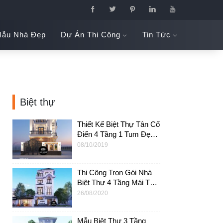
ẫu Nhà Đẹp
Dự Án Thi Công
Tin Tức
Biệt thự
Thiết Kế Biệt Thự Tân Cổ
Điển 4 Tầng 1 Tum Đẹp
Tại Gò Vấp – BTB04
08/10/2019
Thi Công Trọn Gói Nhà
Biệt Thự 4 Tầng Mái Thái
7x15m Tại Q.9 HCM –
26/08/2020
BT30
Mẫu Biệt Thự 3 Tầng