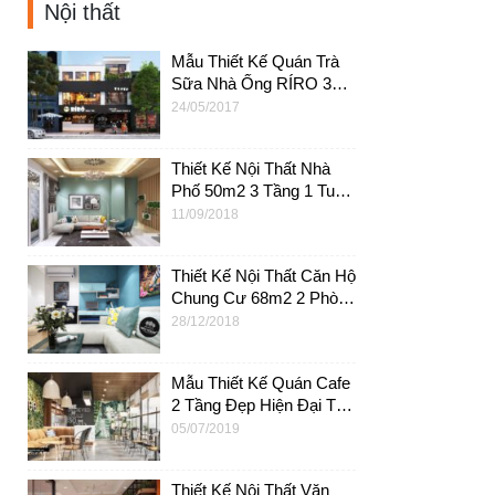
Nội thất
Mẫu Thiết Kế Quán Trà
Sữa Nhà Ống RÍRO 3
Tầng Tại Tp. HCM-
24/05/2017
NTS01
Thiết Kế Nội Thất Nhà
Phố 50m2 3 Tầng 1 Tum
Hiện Đại Tại HCM –
11/09/2018
NT11
Thiết Kế Nội Thất Căn Hộ
Chung Cư 68m2 2 Phòng
Ngủ Tại HCM – NT14
28/12/2018
Mẫu Thiết Kế Quán Cafe
2 Tầng Đẹp Hiện Đại Tại
Quận 9 HCM – NTC02
05/07/2019
Thiết Kế Nội Thất Văn