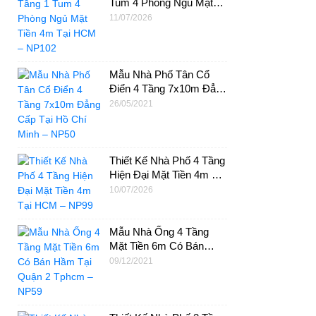
Tum 4 Phòng Ngủ Mặt
Tiền 4m Tại HCM –
11/07/2026
NP102
Mẫu Nhà Phố Tân Cổ
Điển 4 Tầng 7x10m Đẳng
Cấp Tại Hồ Chí Minh –
26/05/2021
NP50
Thiết Kế Nhà Phố 4 Tầng
Hiện Đại Mặt Tiền 4m Tại
HCM – NP99
10/07/2026
Mẫu Nhà Ống 4 Tầng
Mặt Tiền 6m Có Bán
Hầm Tại Quận 2 Tphcm
09/12/2021
– NP59