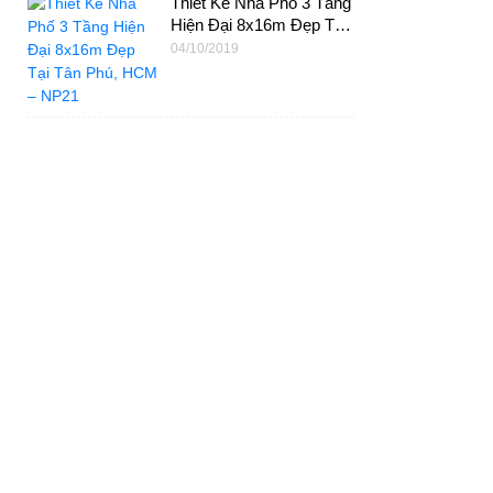
Thiết Kế Nhà Phố 3 Tầng
Hiện Đại 8x16m Đẹp Tại
Tân Phú, HCM – NP21
04/10/2019