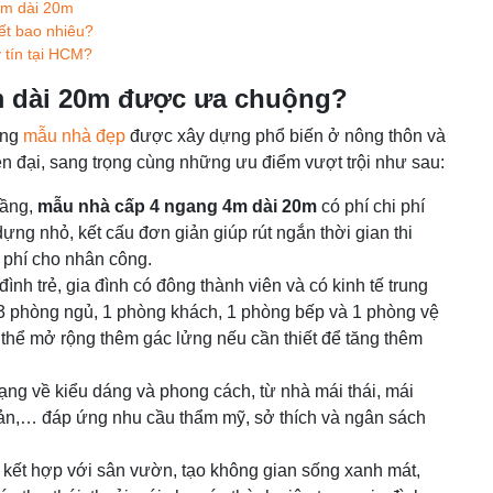
4m dài 20m
ết bao nhiêu?
 tín tại HCM?
m dài 20m được ưa chuộng?
ững
mẫu nhà đẹp
được xây dựng phổ biến ở nông thôn và
n đại, sang trọng cùng những ưu điểm vượt trội như sau:
tầng,
mẫu nhà cấp 4 ngang 4m dài 20m
có phí chi phí
dựng nhỏ, kết cấu đơn giản giúp rút ngắn thời gian thi
i phí cho nhân công.
nh trẻ, gia đình có đông thành viên và có kinh tế trung
 2-3 phòng ngủ, 1 phòng khách, 1 phòng bếp và 1 phòng vệ
ó thể mở rộng thêm gác lửng nếu cần thiết để tăng thêm
ng về kiểu dáng và phong cách, từ nhà mái thái, mái
iản,… đáp ứng nhu cầu thẩm mỹ, sở thích và ngân sách
g kết hợp với sân vườn, tạo không gian sống xanh mát,