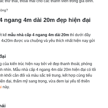
c thư thái, thoải mái cho các thành viên trong gia đình.
 ngang 4m dài 20m đẹp hiện đại
ết kế
mẫu nhà cấp 4 ngang 4m dài 20m
thì dưới đây
4x20m được ưa chuộng và yêu thích nhất hiện nay gửi
đại
 của kiến trúc hiện nay bởi vẻ đẹp thanh thoát, phóng
 nhìn. Mẫu nhà cấp 4 ngang 4m dài 20m hiện đại có lối
nh khối cân đối và màu sắc trẻ trung, kết hợp cùng tiểu
n đại, thẩm mỹ sang trọng, vừa đem lại yếu tố thiên
i
này.
hái