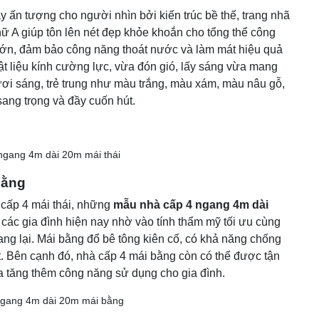
 ấn tượng cho người nhìn bởi kiến trúc bề thế, trang nhã
chữ A giúp tôn lên nét đẹp khỏe khoắn cho tổng thể công
lớn, đảm bảo công năng thoát nước và làm mát hiệu quả
t liệu kính cường lực, vừa đón gió, lấy sáng vừa mang
ươi sáng, trẻ trung như màu trắng, màu xám, màu nâu gỗ,
ang trọng và đầy cuốn hút.
bằng
cấp 4 mái thái, những
mẫu nhà cấp 4 ngang 4m dài
ác gia đình hiện nay nhờ vào tính thẩm mỹ tối ưu cùng
ng lại. Mái bằng đổ bê tông kiên cố, có khả năng chống
iệt. Bên cạnh đó, nhà cấp 4 mái bằng còn có thể được tận
 tăng thêm công năng sử dụng cho gia đình.