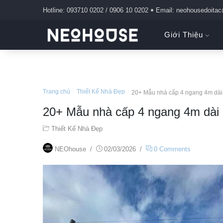
Hotline: 093710 0202 / 0906 10 0202
Email: neohousedoita
Giới Thiệu
Trang chủ
/
Thiết Kế Nhà Đẹp
/
20+ Mẫu nhà cấp 4 ngang 4m dài
20+ Mẫu nhà cấp 4 ngang 4m dài 
Thiết Kế Nhà Đẹp
NEOhouse
/
02/03/2026
/
0 Comments