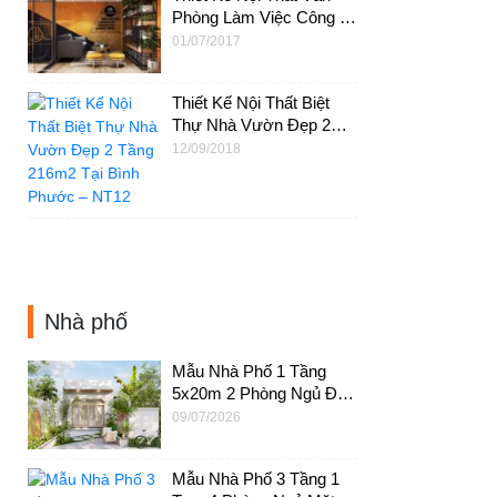
Phòng Làm Việc Công Ty
NEOHouse JSC –
01/07/2017
NTVP01
Thiết Kế Nội Thất Biệt
Thự Nhà Vườn Đẹp 2
Tầng 216m2 Tại Bình
12/09/2018
Phước – NT12
Nhà phố
Mẫu Nhà Phố 1 Tầng
5x20m 2 Phòng Ngủ Đẹp
Cho Vợ Chồng Trẻ Tại
09/07/2026
Tiền Giang – NP94
Mẫu Nhà Phố 3 Tầng 1