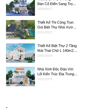
Bán Cổ Điển Sang Trọng
9x14m Tại An Giang –
20/06/2017
BTB01
Thiết Kế Thi Công Trọn
Gói Biệt Thự Nhà Vườn
2 Tầng Mái Thái – BTV31
03/11/2022
Thiết Kế Biệt Thự 2 Tầng
Mái Thái Chữ L 140m2 4
Phòng Ngủ – BT48
18/01/2024
Nhà Xinh Độc Đáo Với
Lối Kiến Trúc Địa Trung
Hải Tại Củ Chi – NC02
14/11/2019