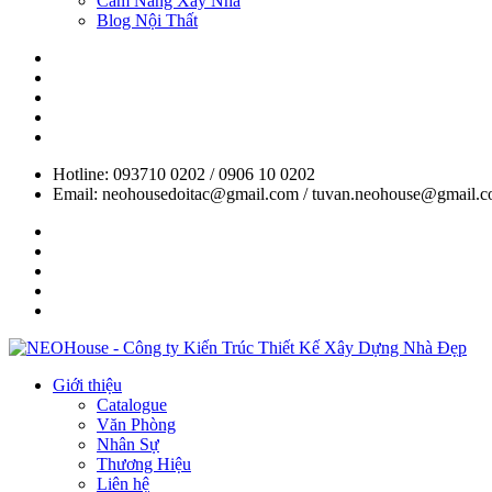
Cẩm Nang Xây Nhà
Blog Nội Thất
Hotline: 093710 0202 / 0906 10 0202
Email: neohousedoitac@gmail.com / tuvan.neohouse@gmail.
Giới thiệu
Catalogue
Văn Phòng
Nhân Sự
Thương Hiệu
Liên hệ