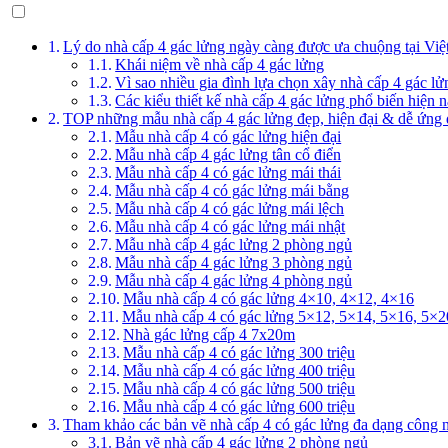
Lý do nhà cấp 4 gác lửng ngày càng được ưa chuộng tại Vi
Khái niệm về nhà cấp 4 gác lửng
Vì sao nhiều gia đình lựa chọn xây nhà cấp 4 gác lử
Các kiểu thiết kế nhà cấp 4 gác lửng phổ biến hiện 
TOP những mẫu nhà cấp 4 gác lửng đẹp, hiện đại & dễ ứng 
Mẫu nhà cấp 4 có gác lửng hiện đại
Mẫu nhà cấp 4 gác lửng tân cổ điển
Mẫu nhà cấp 4 có gác lửng mái thái
Mẫu nhà cấp 4 có gác lửng mái bằng
Mẫu nhà cấp 4 có gác lửng mái lệch
Mẫu nhà cấp 4 có gác lửng mái nhật
Mẫu nhà cấp 4 gác lửng 2 phòng ngủ
Mẫu nhà cấp 4 gác lửng 3 phòng ngủ
Mẫu nhà cấp 4 gác lửng 4 phòng ngủ
Mẫu nhà cấp 4 có gác lửng 4×10, 4×12, 4×16
Mẫu nhà cấp 4 có gác lửng 5×12, 5×14, 5×16, 5×2
Nhà gác lửng cấp 4 7x20m
Mẫu nhà cấp 4 có gác lửng 300 triệu
Mẫu nhà cấp 4 có gác lửng 400 triệu
Mẫu nhà cấp 4 có gác lửng 500 triệu
Mẫu nhà cấp 4 có gác lửng 600 triệu
Tham khảo các bản vẽ nhà cấp 4 có gác lửng đa dạng công 
Bản vẽ nhà cấp 4 gác lửng 2 phòng ngủ