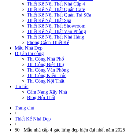
Thiết Kế Nội Thất Nhà Cấp 4
Thiết Kế Nội Thất Quán Cafe
Thiết Kế Nội Thất Quán Trà Sữa
Thiết Kế Nội Thất Spa
Thiết Kế Nội Thất Showroom
Thiết Kế Nội Thất Văn Phòng
Thiết Kế Nội Thất Nhà Hàng
Phong Cách Thiết Kế
Mẫu Nhà Đẹp
Dự án thi công
Thi Công Nhà Phố
Thi Công Biệt Thự
Thi Công Văn Phòng
Thi Công Kiến Trúc
Thi Công Nội Thất
Tin tức
Cẩm Nang Xây Nhà
Blog Nội Thất
Trang chủ
/
Thiết Kế Nhà Đẹp
/
50+ Mẫu nhà cấp 4 gác lửng đẹp hiện đại nhất năm 2025