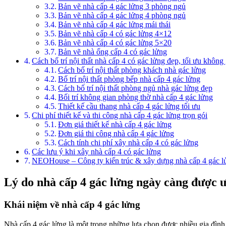
Bản vẽ nhà cấp 4 gác lửng 3 phòng ngủ
Bản vẽ nhà cấp 4 gác lửng 4 phòng ngủ
Bản vẽ nhà cấp 4 gác lửng mái thái
Bản vẽ nhà cấp 4 có gác lửng 4×12
Bản vẽ nhà cấp 4 có gác lửng 5×20
Bản vẽ nhà ống cấp 4 có gác lửng
Cách bố trí nội thất nhà cấp 4 có gác lửng đẹp, tối ưu không
Cách bố trí nội thất phòng khách nhà gác lửng
Bố trí nội thất phòng bếp nhà cấp 4 gác lửng
Cách bố trí nội thất phòng ngủ nhà gác lửng đẹp
Bối trí không gian phòng thờ nhà cấp 4 gác lửng
Thiết kế cầu thang nhà cấp 4 gác lửng tối ưu
Chi phí thiết kế và thi công nhà cấp 4 gác lửng trọn gói
Đơn giá thiết kế nhà cấp 4 gác lửng
Đơn giá thi công nhà cấp 4 gác lửng
Cách tính chi phí xây nhà cấp 4 có gác lửng
Các lưu ý khi xây nhà cấp 4 có gác lửng
NEOHouse – Công ty kiến trúc & xây dựng nhà cấp 4 gác l
Lý do nhà cấp 4 gác lửng ngày càng được 
Khái niệm về nhà cấp 4 gác lửng
Nhà cấp 4 gác lửng là một trong những lựa chọn được nhiều gia đình V