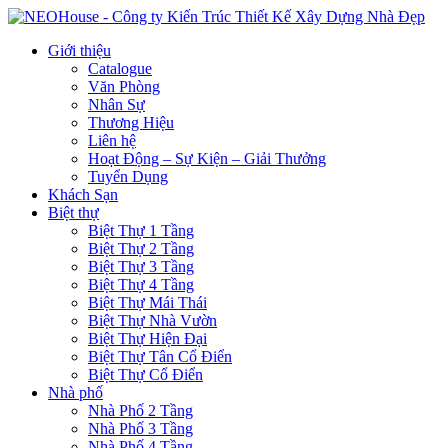
Giới thiệu
Catalogue
Văn Phòng
Nhân Sự
Thương Hiệu
Liên hệ
Hoạt Động – Sự Kiện – Giải Thưởng
Tuyển Dụng
Khách Sạn
Biệt thự
Biệt Thự 1 Tầng
Biệt Thự 2 Tầng
Biệt Thự 3 Tầng
Biệt Thự 4 Tầng
Biệt Thự Mái Thái
Biệt Thự Nhà Vườn
Biệt Thự Hiện Đại
Biệt Thự Tân Cổ Điển
Biệt Thự Cổ Điển
Nhà phố
Nhà Phố 2 Tầng
Nhà Phố 3 Tầng
Nhà Phố 4 Tầng