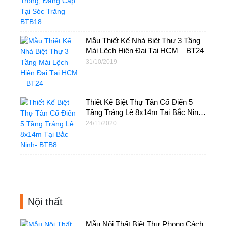
Mẫu Thiết Kế Nhà Biệt Thự 3 Tầng
Mái Lệch Hiện Đại Tại HCM – BT24
31/10/2019
Thiết Kế Biệt Thự Tân Cổ Điển 5
Tầng Tráng Lệ 8x14m Tại Bắc Ninh-
BTB8
24/11/2020
Nội thất
Mẫu Nội Thất Biệt Thự Phong Cách