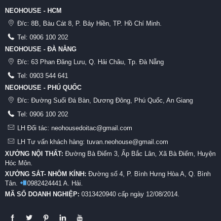
NEOHOUSE - HCM
Đ/c:
8B, Bàu Cát 8, P. Bảy Hiền, TP. Hồ Chí Minh.
Tel:
0906 100 202
NEOHOUSE - ĐÀ NẴNG
Đ/c:
63 Phan Đăng Lưu, Q. Hải Châu, Tp. Đà Nẵng
Tel:
0903 544 641
NEOHOUSE - PHÚ QUỐC
Đ/c:
Đường Suối Đá Bàn, Dương Đông, Phú Quốc, An Giang
Tel:
0906 100 202
LH Đối tác: neohousedoitac@gmail.com
LH Tư vấn khách hàng: tuvan.neohouse@gmail.com
XƯỞNG NỘI THẤT:
Đường Bà Điểm 3, Ấp Bắc Lân, Xã Bà Điểm, Huyện
Hóc Môn.
XƯỞNG SẮT- NHÔM KÍNH:
Đường số 4, P. Bình Hưng Hòa A, Q. Bình
Tân.
0982424441 A. Hải.
MÃ SỐ DOANH NGHIỆP:
0313420940 cấp ngày 12/08/2014.