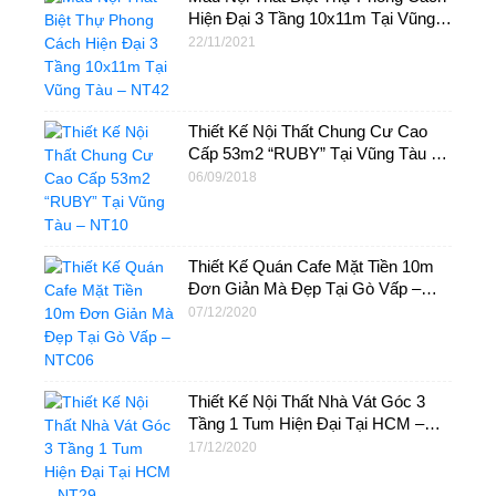
Hiện Đại 3 Tầng 10x11m Tại Vũng
Tàu – NT42
22/11/2021
Thiết Kế Nội Thất Chung Cư Cao
Cấp 53m2 “RUBY” Tại Vũng Tàu –
NT10
06/09/2018
Thiết Kế Quán Cafe Mặt Tiền 10m
Đơn Giản Mà Đẹp Tại Gò Vấp –
NTC06
07/12/2020
Thiết Kế Nội Thất Nhà Vát Góc 3
Tầng 1 Tum Hiện Đại Tại HCM –
NT29
17/12/2020