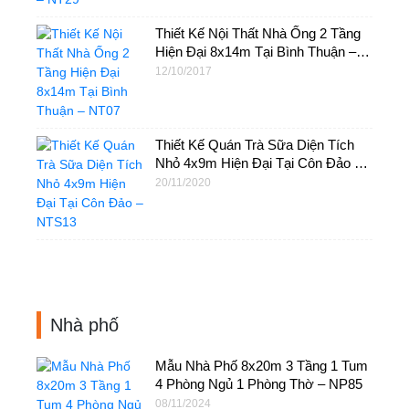
Thiết Kế Nội Thất Nhà Ống 2 Tầng
Hiện Đại 8x14m Tại Bình Thuận –
NT07
12/10/2017
Thiết Kế Quán Trà Sữa Diện Tích
Nhỏ 4x9m Hiện Đại Tại Côn Đảo –
NTS13
20/11/2020
Nhà phố
Mẫu Nhà Phố 8x20m​ 3 Tầng 1 Tum
4 Phòng Ngủ 1 Phòng Thờ – NP85
08/11/2024