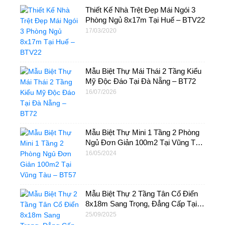
Thiết Kế Nhà Trệt Đẹp Mái Ngói 3
Phòng Ngủ 8x17m Tại Huế – BTV22
17/03/2020
Mẫu Biệt Thự Mái Thái 2 Tầng Kiểu
Mỹ Độc Đáo Tại Đà Nẵng – BT72
16/07/2026
Mẫu Biệt Thự Mini 1 Tầng 2 Phòng
Ngủ Đơn Giản 100m2 Tại Vũng Tàu
– BT57
16/05/2024
Mẫu Biệt Thự 2 Tầng Tân Cổ Điển
8x18m Sang Trọng, Đẳng Cấp Tại
Sóc Trăng – BTB18
25/09/2025