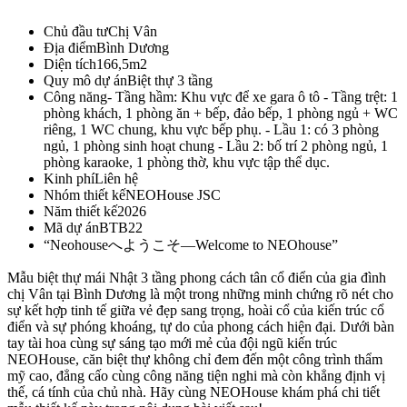
Chủ đầu tư
Chị Vân
Địa điểm
Bình Dương
Diện tích
166,5m2
Quy mô dự án
Biệt thự 3 tầng
Công năng
- Tầng hầm: Khu vực để xe gara ô tô - Tầng trệt: 1
phòng khách, 1 phòng ăn + bếp, đảo bếp, 1 phòng ngủ + WC
riêng, 1 WC chung, khu vực bếp phụ. - Lầu 1: có 3 phòng
ngủ, 1 phòng sinh hoạt chung - Lầu 2: bố trí 2 phòng ngủ, 1
phòng karaoke, 1 phòng thờ, khu vực tập thể dục.
Kinh phí
Liên hệ
Nhóm thiết kế
NEOHouse JSC
Năm thiết kế
2026
Mã dự án
BTB22
“Neohouseへようこそ—Welcome to NEOhouse”
Mẫu biệt thự mái Nhật 3 tầng phong cách tân cổ điển của gia đình
chị Vân tại Bình Dương là một trong những minh chứng rõ nét cho
sự kết hợp tinh tế giữa vẻ đẹp sang trọng, hoài cổ của kiến trúc cổ
điển và sự phóng khoáng, tự do của phong cách hiện đại. Dưới bàn
tay tài hoa cùng sự sáng tạo mới mẻ của đội ngũ kiến trúc
NEOHouse, căn biệt thự không chỉ đem đến một công trình thẩm
mỹ cao, đẳng cấo cùng công năng tiện nghi mà còn khẳng định vị
thế, cá tính của chủ nhà. Hãy cùng NEOHouse khám phá chi tiết