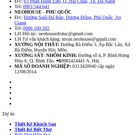
Đ/c:
63 Phan Đăng Lưu, Q. Hải Châu, Tp. Đà Nẵng
Tel:
0903 544 641
NEOHOUSE - PHÚ QUỐC
Đ/c:
Đường Suối Đá Bàn, Dương Đông, Phú Quốc, An
Giang
Tel:
0906 100 202
LH Đối tác: neohousedoitac@gmail.com
LH Tư vấn khách hàng: tuvan.neohouse@gmail.com
XƯỞNG NỘI THẤT:
Đường Bà Điểm 3, Ấp Bắc Lân, Xã
Bà Điểm, Huyện Hóc Môn.
XƯỞNG SẮT- NHÔM KÍNH:
Đường số 4, P. Bình Hưng
Hòa A, Q. Bình Tân. 📲0982424441 A. Hải.
MÃ SỐ DOANH NGHIỆP:
0313420940 cấp ngày
12/08/2014.
Dự án
Thiết Kế Khách Sạn
Thiết Kế Biệt Thự
Biệt Thự Hiện Đại