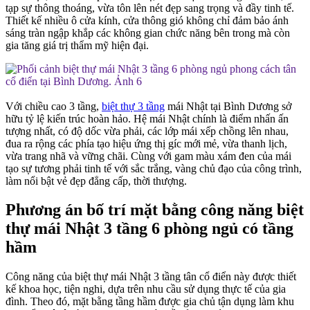
tạp sự thông thoáng, vừa tôn lên nét đẹp sang trọng và đầy tinh tế.
Thiết kế nhiều ô cửa kính, cửa thông gió không chỉ đảm bảo ánh
sáng tràn ngập khắp các không gian chức năng bên trong mà còn
gia tăng giá trị thẩm mỹ hiện đại.
Với chiều cao 3 tầng,
biệt thự 3 tầng
mái Nhật tại Bình Dương sở
hữu tỷ lệ kiến trúc hoàn hảo. Hệ mái Nhật chính là điểm nhấn ấn
tượng nhất, có độ dốc vừa phải, các lớp mái xếp chồng lên nhau,
đua ra rộng các phía tạo hiệu ứng thị gíc mới mẻ, vừa thanh lịch,
vừa trang nhã và vững chãi. Cùng với gam màu xám đen của mái
tạo sự tương phải tinh tế với sắc trắng, vàng chủ đạo của công trình,
làm nổi bật vẻ đẹp đẳng cấp, thời thượng.
Phương án bố trí mặt bằng công năng biệt
thự mái Nhật 3 tầng 6 phòng ngủ có tầng
hầm
Công năng của biệt thự mái Nhật 3 tầng tân cổ điển này được thiết
kế khoa học, tiện nghi, dựa trên nhu cầu sử dụng thực tế của gia
đình. Theo đó, mặt bằng tầng hầm được gia chủ tận dụng làm khu