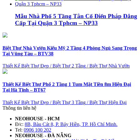
Mẫu Nhà Phố 5 Tầng Tân Cổ Điển Pháp Đẳng
Cấp Tại Quận 3 Tphcm – NP33
Biệt Thự Nhà Vườn Kiểu Mỹ 2 Tầng 4 Phòng Ngủ Sang Trọng
Tại Vũng Tàu – BTV38
Thiết Kế Biệt Thự Đẹp
/
Biệt Thự 2 Tầng
/
Biệt Thự Nhà Vườn
Thiết Kế Biệt Thự Phố 2 Tầng 1 Tum Mặt Tiền 8m Hiện Đại
Tại Hà Tĩnh – BT67
Thiết Kế Biệt Thự Đẹp
/
Biệt Thự 3 Tầng
/
Biệt Thự Hiện Đại
Thông tin liên hệ
NEOHOUSE - HCM
Đ/c:
8B, Bàu Cát 8, P. Bảy Hiền, TP. Hồ Chí Minh.
Tel:
0906 100 202
NEOHOUSE - ĐÀ NẴNG