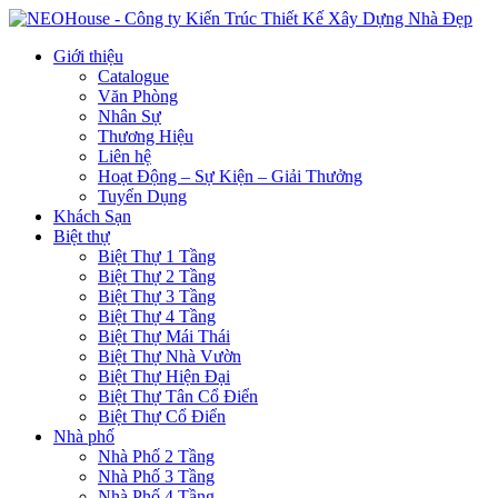
Giới thiệu
Catalogue
Văn Phòng
Nhân Sự
Thương Hiệu
Liên hệ
Hoạt Động – Sự Kiện – Giải Thưởng
Tuyển Dụng
Khách Sạn
Biệt thự
Biệt Thự 1 Tầng
Biệt Thự 2 Tầng
Biệt Thự 3 Tầng
Biệt Thự 4 Tầng
Biệt Thự Mái Thái
Biệt Thự Nhà Vườn
Biệt Thự Hiện Đại
Biệt Thự Tân Cổ Điển
Biệt Thự Cổ Điển
Nhà phố
Nhà Phố 2 Tầng
Nhà Phố 3 Tầng
Nhà Phố 4 Tầng