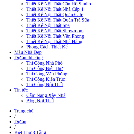
Thiết Kế Nội Thất Căn Hộ Studio
Thiết Kế Nội Thất Nhà Cấp 4
Thiết Kế Nội Thất Quán Cafe
Thiết Kế Nội Thất Quán Trà Sữa
Thiết Kế Nội Thất Spa
Thiết Kế Nội Thất Showroom
Thiết Kế Nội Thất Văn Phòng
Thiết Kế Nội Thất Nhà Hàng
Phong Cách Thiết Kế
Mẫu Nhà Đẹp
Dự án thi công
Thi Công Nhà Phố
Thi Công Biệt Thự
Thi Công Văn Phòng
Thi Công Kiến Trúc
Thi Công Nội Thất
Tin tức
Cẩm Nang Xây Nhà
Blog Nội Thất
Trang chủ
/
Dự án
/
Biệt Thự 3 Tầng