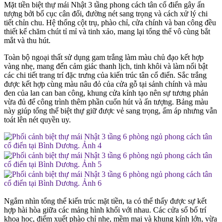
Mặt tiền biệt thự mái Nhật 3 tầng phong cách tân cổ điển gây ấn
tượng bởi bố cục cân đối, đường nét sang trọng và cách xử lý chi
tiết chỉn chu. Hệ thống cột trụ, phào chỉ, cửa chính và ban công đều
thiết kế chăm chút tỉ mỉ và tinh xảo, mang lại tổng thể vô cùng bắt
mắt và thu hút.
Toàn bộ ngoại thất sử dụng gam trắng làm màu chủ đạo kết hợp
vàng nhẹ, mang đến cảm giác thanh lịch, tinh khôi và làm nổi bật
các chi tiết trang trí đặc trưng của kiến trúc tân cổ điển. Sắc trắng
được kết hợp cùng màu nâu đỏ của cửa gỗ tại sảnh chính và màu
đen của lan can ban công, khung cửa kính tạo nên sự tương phản
vừa đủ để công trình thêm phần cuốn hút và ấn tượng. Bảng màu
này giúp tổng thể biệt thự giữ được vẻ sang trọng, ấm áp nhưng vẫn
toát lên nét quyền uy.
Ngắm nhìn tổng thể kiến trúc mặt tiền, ta có thể thấy được sự kết
hợp hài hòa giữa các mảng hình khối với nhau. Các cửa sổ bố trí
khoa học, điểm xuết phào chỉ nhẹ, mềm mại và khung kính lớn, vừa