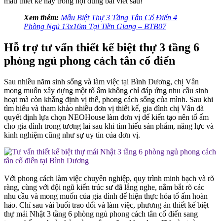
mẫu thiết kế này trong nội dung bài viết sau!
Xem thêm:
Mẫu Biệt Thự 3 Tầng Tân Cổ Điển 4
Phòng Ngủ 13x16m Tại Tiền Giang – BTB07
Hỗ trợ tư vấn thiết kế biệt thự 3 tầng 6
phòng ngủ phong cách tân cổ điển
Sau nhiều năm sinh sống và làm việc tại Bình Dương, chị Vân
mong muốn xây dựng một tổ ấm không chỉ đáp ứng nhu cầu sinh
hoạt mà còn khẳng định vị thế, phong cách sống của mình. Sau khi
tìm hiểu và tham khảo nhiều đơn vị thiết kế, gia đình chị Vân đã
quyết định lựa chọn NEOHouse làm đơn vị để kiến tạo nên tổ ấm
cho gia đình trong tương lai sau khi tìm hiểu sản phẩm, năng lực và
kinh nghiệm cũng như sự uy tín của đơn vị.
Với phong cách làm việc chuyên nghiệp, quy trình minh bạch và rõ
ràng, cùng với đội ngũ kiến trúc sư đã lắng nghe, nắm bắt rõ các
nhu cầu và mong muốn của gia đình để hiện thực hóa tổ ấm hoàn
hảo. Chỉ sau vài buổi trao đổi và làm việc, phương án thiết kế biệt
thự mái Nhật 3 tầng 6 phòng ngủ phong cách tân cổ điển sang