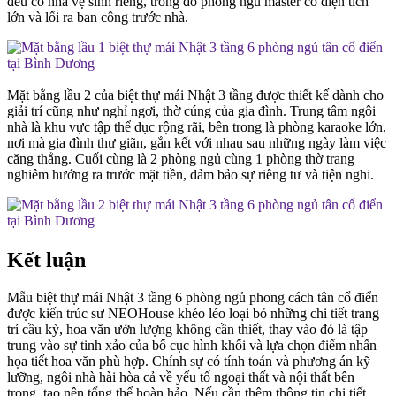
đều có nhà vệ sinh riêng, trong đó phòng ngủ master có diện tích
lớn và lối ra ban công trước nhà.
Mặt bằng lầu 2 của biệt thự mái Nhật 3 tầng được thiết kế dành cho
giải trí cũng như nghỉ ngơi, thờ cúng của gia đình. Trung tâm ngôi
nhà là khu vực tập thể dục rộng rãi, bên trong là phòng karaoke lớn,
nơi mà gia đình thư giãn, gắn kết với nhau sau những ngày làm việc
căng thẳng. Cuối cùng là 2 phòng ngủ cùng 1 phòng thờ trang
nghiêm hướng ra trước mặt tiền, đảm bảo sự riêng tư và tiện nghi.
Kết luận
Mẫu biệt thự mái Nhật 3 tầng 6 phòng ngủ phong cách tân cổ điển
được kiến trúc sư NEOHouse khéo léo loại bỏ những chi tiết trang
trí cầu kỳ, hoa văn ướn lượng không cần thiết, thay vào đó là tập
trung vào sự tinh xảo của bố cục hình khối và lựa chọn điểm nhấn
họa tiết hoa văn phù hợp. Chính sự có tính toán và phương án kỹ
lưỡng, ngôi nhà hài hòa cả về yếu tố ngoại thất và nội thất bên
trong, tạo nên tổng thể hoàn hảo. Nếu cần thêm thông tin chi tiết