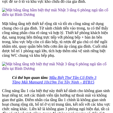
vực để xe ô tô và khu vực kho chứa đồ của gia đình.
Mặt bằng tầng trệt thiết kế rộng rãi và tối ưu công năng sử dụng
chung cho cả gia đình. Từ sảnh chính tiến vào trong, ta có thể thấy
công năng phân chia rõ ràng và hợp lý. Thiết kế phòng khách hiện
đại, sang trọng liên thông trực tiếp với phòng bếp + bàn ăn bên
trong, khu vực bếp còn có đảo bếp, tủ rượu để gia chủ có thể ngồi
nhâm nhi, quay quần bên bữa cơm ấm áp cùng gia đình. Cuối nhà
được bố trí 1 phòng ngủ lớn, tích hợp thêm nhà vệ sinh riêng biệt
cùng WC chung và khu bếp phụ.
Có thể bạn quan tâm:
Mẫu Biệt Thự Tân Cổ Điển 3
Tầng Mái Mansard 10x19m Tại Tây Ninh – BTB15
Công năng lầu 1 của biệt thự này thiết kế dành cho không gian sinh
hoạt riêng tư, nơi các thành viên tận hưởng sự thoải mái và không
gian thư giãn. Điểm nhấn của tầng lầu 1 chính là không gian sinh
hoạt chung rộng rãi, bố trí ở vị trí trung tâm, kết nối với các khu vực
chức năng khác. Liền kề là không gian 3 phòng ngủ hiện đại, tất cả