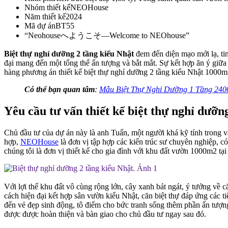
Nhóm thiết kế
NEOHouse
Năm thiết kế
2024
Mã dự án
BT55
“Neohouseへようこそ—Welcome to NEOhouse”
Biệt thự nghỉ dưỡng 2 tầng kiểu Nhật
đem đến diện mạo mới lạ, tin
đại mang đến một tổng thể ấn tượng và bắt mắt. Sự kết hợp ăn ý giữ
hàng phương án thiết kế biệt thự nghỉ dưỡng 2 tầng kiểu Nhật 1000
Có thể bạn quan tâm
:
Mẫu Biệt Thự Nghỉ Dưỡng 1 Tầng 2400
Yêu cầu tư vấn thiết kế biệt thự nghỉ dưỡ
Chủ đầu tư của dự án này là anh Tuấn, một người khá kỹ tính trong v
hợp,
NEOHouse
là đơn vị tập hợp các kiến trúc sư chuyên nghiệp, có
chúng tôi là đơn vị thiết kế cho gia đình với khu đất vườn 1000m2 tạ
Với lợi thế khu đất vô cùng rộng lớn, cây xanh bát ngát, ý tưởng về 
cách hiện đại kết hợp sân vườn kiểu Nhật, căn biệt thự đáp ứng các ti
đến vẻ đẹp sinh động, tô điểm cho bức tranh sống thêm phần ấn tượng 
được được hoàn thiện và bàn giao cho chủ đầu tư ngay sau đó.