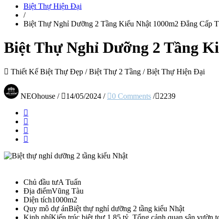
Biệt Thự Hiện Đại
/
Biệt Thự Nghỉ Dưỡng 2 Tầng Kiểu Nhật 1000m2 Đẳng Cấp T
Biệt Thự Nghỉ Dưỡng 2 Tầng K
Thiết Kế Biệt Thự Đẹp
/
Biệt Thự 2 Tầng
/
Biệt Thự Hiện Đại
NEOhouse
/
14/05/2024
/
0 Comments
/
2239
Chủ đầu tư
A Tuấn
Địa điểm
Vũng Tàu
Diện tích
1000m2
Quy mô dự án
Biệt thự nghỉ dưỡng 2 tầng kiểu Nhật
Kinh phí
Kiến trúc biệt thự 1,85 tỷ, Tổng cảnh quan sân vườn t