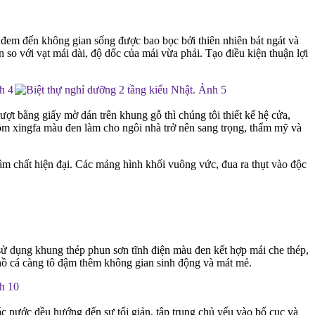
 đem đến không gian sống được bao bọc bởi thiên nhiên bát ngát và
 so với vạt mái dài, độ dốc của mái vừa phải. Tạo điều kiện thuận lợi
ượt bằng giấy mờ dán trên khung gỗ thì chúng tôi thiết kế hệ cửa,
m xingfa màu đen làm cho ngôi nhà trở nên sang trọng, thẩm mỹ và
 đậm chất hiện đại. Các mảng hình khối vuông vức, đua ra thụt vào độc
ư sử dụng khung thép phun sơn tĩnh điện màu đen kết hợp mái che thép,
à hồ cá càng tô đậm thêm không gian sinh động và mát mẻ.
ác nước đều hướng đến sự tối giản, tập trung chủ yếu vào bố cục và