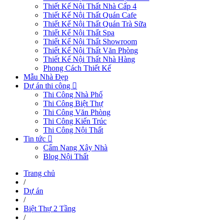
Thiết Kế Nội Thất Nhà Cấp 4
Thiết Kế Nội Thất Quán Cafe
Thiết Kế Nội Thất Quán Trà Sữa
Thiết Kế Nội Thất Spa
Thiết Kế Nội Thất Showroom
Thiết Kế Nội Thất Văn Phòng
Thiết Kế Nội Thất Nhà Hàng
Phong Cách Thiết Kế
Mẫu Nhà Đẹp
Dự án thi công
Thi Công Nhà Phố
Thi Công Biệt Thự
Thi Công Văn Phòng
Thi Công Kiến Trúc
Thi Công Nội Thất
Tin tức
Cẩm Nang Xây Nhà
Blog Nội Thất
Trang chủ
/
Dự án
/
Biệt Thự 2 Tầng
/