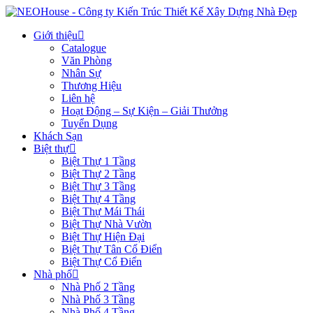
Giới thiệu
Catalogue
Văn Phòng
Nhân Sự
Thương Hiệu
Liên hệ
Hoạt Động – Sự Kiện – Giải Thưởng
Tuyển Dụng
Khách Sạn
Biệt thự
Biệt Thự 1 Tầng
Biệt Thự 2 Tầng
Biệt Thự 3 Tầng
Biệt Thự 4 Tầng
Biệt Thự Mái Thái
Biệt Thự Nhà Vườn
Biệt Thự Hiện Đại
Biệt Thự Tân Cổ Điển
Biệt Thự Cổ Điển
Nhà phố
Nhà Phố 2 Tầng
Nhà Phố 3 Tầng
Nhà Phố 4 Tầng