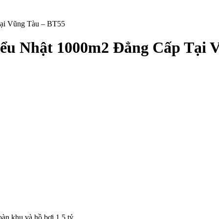
ại Vũng Tàu – BT55
iểu Nhật 1000m2 Đẳng Cấp Tại 
oàn khu và hồ bơi 1,5 tỷ