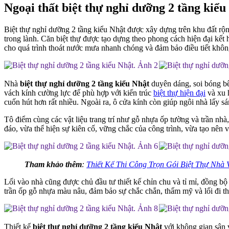
Ngoại thất biệt thự nghỉ dưỡng 2 tầng kiểu
Biệt thự nghỉ dưỡng 2 tầng kiểu Nhật được xây dựng trên khu đất rộn
trong lành. Căn biệt thự được tạo dựng theo phong cách hiện đại kết 
cho quá trình thoát nước mưa nhanh chóng và đảm bảo điều tiết khôn
Nhà
biệt thự nghỉ dưỡng 2 tầng kiểu Nhật
duyên dáng, soi bóng bên
vách kính cường lực để phù hợp với kiến trúc
biệt thự hiện đại
và xu 
cuốn hút hơn rất nhiều. Ngoài ra, ô cửa kính còn giúp ngôi nhà lấy 
Tô điểm cùng các vật liệu trang trí như gỗ nhựa ốp tường và trần nhà,
đáo, vừa thể hiện sự kiên cố, vững chắc của công trình, vừa tạo nên
Tham khảo thêm
:
Thiết Kế Thi Công Trọn Gói Biệt Thự Nhà
Lối vào nhà cũng được chủ đầu tư thiết kế chỉn chu và tỉ mỉ, đồng bộ
trần ốp gỗ nhựa màu nâu, đảm bảo sự chắc chắn, thẩm mỹ và lối đi th
Thiết kế
biệt thự nghỉ dưỡng 2 tầng kiểu Nhật
với không gian sân v