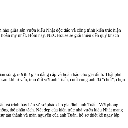
 hảo giữa sân vườn kiểu Nhật độc đáo và công trình kiến trúc hiện
ỡng hoàn mỹ nhất. Hôm nay, NEOHouse sẽ giới thiệu đến quý khách
an sống, nơi thư giãn đẳng cấp và hoàn hảo cho gia đình. Thật phù
, sau khi tư vấn, trao đổi với anh Tuấn, cuối cùng anh đã “chốt”, chọn
vấn và trình bày bản vẽ sơ phác cho gia đình anh Tuấn. Với phong
, không thể phân tách. Nét đẹp của kiến trúc nhà vườn kiểu Nhật mang
 sự tán thành và mãn nguyện của anh Tuấn, hồ sơ thiết kế ngay lập