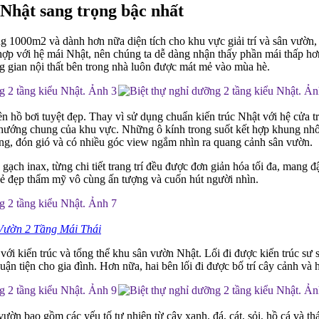
 Nhật sang trọng bậc nhất
g 1000m2 và dành hơn nữa diện tích cho khu vực giải trí và sân vườn,
hợp với hệ mái Nhật, nên chúng ta dễ dàng nhận thấy phần mái thấp hơn
g gian nội thất bên trong nhà luôn được mát mẻ vào mùa hè.
 hồ bơi tuyệt đẹp. Thay vì sử dụng chuẩn kiến trúc Nhật với hệ cửa tr
hướng chung của khu vực. Những ô kính trong suốt kết hợp khung nhô
sáng, đón gió và có nhiều góc view ngắm nhìn ra quang cảnh sân vườn.
 gạch inax, từng chi tiết trang trí đều được đơn giản hóa tối đa, mang
 vẻ đẹp thẩm mỹ vô cùng ấn tượng và cuốn hút người nhìn.
 Vườn 2 Tầng Mái Thái
 với kiến trúc và tổng thể khu sân vườn Nhật. Lối đi được kiến trúc s
uận tiện cho gia đình. Hơn nữa, hai bên lối đi được bố trí cây cảnh v
ườn bao gồm các yếu tố tự nhiên từ cây xanh, đá, cát, sỏi, hồ cá và th