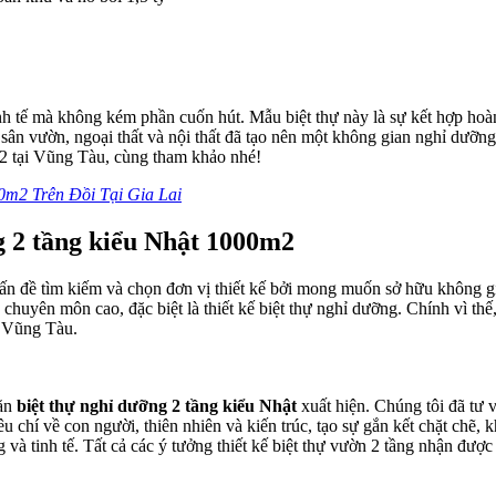
h tế mà không kém phần cuốn hút. Mẫu biệt thự này là sự kết hợp hoàn
a sân vườn, ngoại thất và nội thất đã tạo nên một không gian nghỉ dư
m2 tại Vũng Tàu, cùng tham khảo nhé!
m2 Trên Đồi Tại Gia Lai
ng 2 tầng kiểu Nhật 1000m2
ấn đề tìm kiếm và chọn đơn vị thiết kế bởi mong muốn sở hữu không gi
 chuyên môn cao, đặc biệt là thiết kế biệt thự nghỉ dưỡng. Chính vì thế
i Vũng Tàu.
căn
biệt thự nghỉ dưỡng 2 tầng kiểu Nhật
xuất hiện. Chúng tôi đã tư 
êu chí về con người, thiên nhiên và kiến trúc, tạo sự gắn kết chặt chẽ
và tinh tế. Tất cả các ý tưởng thiết kế biệt thự vườn 2 tầng nhận được