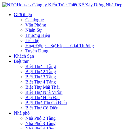
Giới thiệu
Catalogue
Văn Phòng
Nhân Sự
Thương Hiệu
Liên hệ
Hoạt Động – Sự Kiện – Giải Thưởng
Tuyển Dụng
Khách Sạn
Biệt thự
Biệt Thự 1 Tầng
Biệt Thự 2 Tầng
Biệt Thự 3 Tầng
Biệt Thự 4 Tầng
Biệt Thự Mái Thái
Biệt Thự Nhà Vườn
Biệt Thự Hiện Đại
Biệt Thự Tân Cổ Điển
Biệt Thự Cổ Điển
Nhà phố
Nhà Phố 2 Tầng
Nhà Phố 3 Tầng
Nhà Phố 4 Tầng