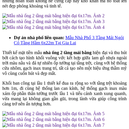
nhưng hoàn toàn không hề cứng cáp hay khô khan mà nó toát lên
nét đẹp phóng khoáng và tinh tế.
Dự án nhà phố liên quan:
Mẫu Nhà Phố 3 Tầng Mái Ngói
Có Tầng Hầm 6x22m Tại Gia Lai
Thiết kế mặt tiền mẫu
nhà ống 2 tầng mái bằng
hiện đại và thu hút
bởi cách tạo hình khối vuông vức kết hợp giữa lam gỗ nhựa ngoài
trời màu nâu và đá tự nhiên ốp tường tại tầng trệt, cùng với hệ thống
cửa nhôm, gạch inax trang trí, tất cả tạo nên một hiệu ứng thẩm mỹ
vô cùng cuốn hút và đẹp mắt.
Khối ban công tại lầu 1 thiết kế đua ra rộng so với tầng trệt khoảng
hơn 1m, đi cùng hệ thống lan can kính, hệ thống gạch inax màu
xám ốp phần thân tường trước lầu 1 và tiểu cảnh xanh xung quanh,
vừa mang lại không gian gần gũi, trong lành vừa giúp công trình
càng trở nên ấn tượng hơn.