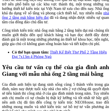
trở nên phổ biến tại các khu vực thành thị, một trong những xu
hướng thiết kế kiến trúc tại Việt Nam từ xưa cho đến nay. Nhà ống
khá đa dạng về số tầng và phong cách thiết kế, tuy nhiên mẫu
nhà
ống 2 tầng mái bằng hiện đại
đã và đang nhận được nhiều sự quan
tâm của đông đảo chủ đầu tư.
Công trình kiến trúc nhà ống mái bằng 2 tầng hiện đại mà chúng tôi
muốn giới thiệu đến quý khách hàng và bạn đọc dưới đây được
đánh giá là một trong những phương án thiết kế khoa học, tiện nghi,
giúp gia chủ có không gian sống hoàn hảo và tiết kiệm chi phí.
Có thể bạn quan tâm:
Thiết Kế Biệt Thự Phố 2 Tầng Hiện
Đại 7x13m 4 Phòng Ngủ
Yêu cầu tư vấn cụ thể của gia đình anh
Giang với mẫu nhà ống 2 tầng mái bằng
Gia đình anh hiện tại đang sinh sống cùng 5 thành viên trong gia
đình, năm nay được tuổi xây nhà cho nên 2 vợ chồng đã quyết định
sẽ tiến hành thi công nhà ở của gia đình mình trong năm. Tuy nhiên
anh chị muốn có sự chuẩn bị thật kỹ lưỡng và tốt nhất từ bây giờ,
nên anh chị đã tìm đến công ty kiến trúc NEOHouse, trao đổi
những mong muốn và nhờ kiến trúc sư hỗ trợ tư vấn phương án