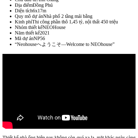
Địa điểm
Đồng Phú
Diện tích
6x17m
Quy mô dự án
Nhà phố 2 tầng mái bằng
Kinh phí
Thi công phần thô 1,45 tỷ, nội thất 450 triệu
Nhóm thiết kế
NEOHouse
Năm thiết kế
2021
Mã dự án
NP56
“Neohouseへようこそ—Welcome to NEOhouse”
Thiết kế nhà ống hiện nay không còn quá xa lạ, mặt khác ngày càng