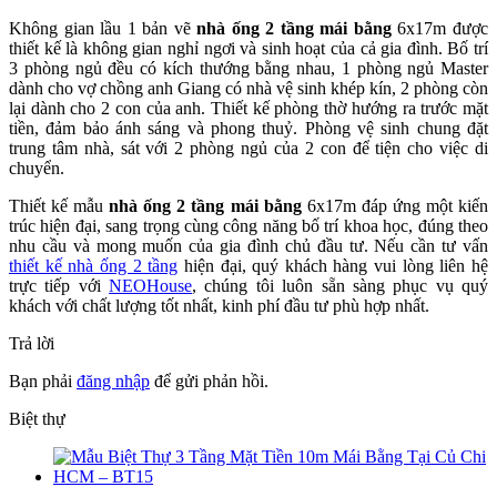
Không gian lầu 1 bản vẽ
nhà ống 2 tầng mái bằng
6x17m được
thiết kế là không gian nghỉ ngơi và sinh hoạt của cả gia đình. Bố trí
3 phòng ngủ đều có kích thướng bằng nhau, 1 phòng ngủ Master
dành cho vợ chồng anh Giang có nhà vệ sinh khép kín, 2 phòng còn
lại dành cho 2 con của anh. Thiết kế phòng thờ hướng ra trước mặt
tiền, đảm bảo ánh sáng và phong thuỷ. Phòng vệ sinh chung đặt
trung tâm nhà, sát với 2 phòng ngủ của 2 con để tiện cho việc di
chuyển.
Thiết kế mẫu
nhà ống 2 tầng mái bằng
6x17m đáp ứng một kiến
trúc hiện đại, sang trọng cùng công năng bố trí khoa học, đúng theo
nhu cầu và mong muốn của gia đình chủ đầu tư. Nếu cần tư vấn
thiết kế nhà ống 2 tầng
hiện đại, quý khách hàng vui lòng liên hệ
trực tiếp với
NEOHouse
, chúng tôi luôn sẵn sàng phục vụ quý
khách với chất lượng tốt nhất, kinh phí đầu tư phù hợp nhất.
Trả lời
Bạn phải
đăng nhập
để gửi phản hồi.
Biệt thự