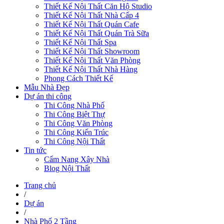
Thiết Kế Nội Thất Căn Hộ Studio
Thiết Kế Nội Thất Nhà Cấp 4
Thiết Kế Nội Thất Quán Cafe
Thiết Kế Nội Thất Quán Trà Sữa
Thiết Kế Nội Thất Spa
Thiết Kế Nội Thất Showroom
Thiết Kế Nội Thất Văn Phòng
Thiết Kế Nội Thất Nhà Hàng
Phong Cách Thiết Kế
Mẫu Nhà Đẹp
Dự án thi công
Thi Công Nhà Phố
Thi Công Biệt Thự
Thi Công Văn Phòng
Thi Công Kiến Trúc
Thi Công Nội Thất
Tin tức
Cẩm Nang Xây Nhà
Blog Nội Thất
Trang chủ
/
Dự án
/
Nhà Phố 2 Tầng