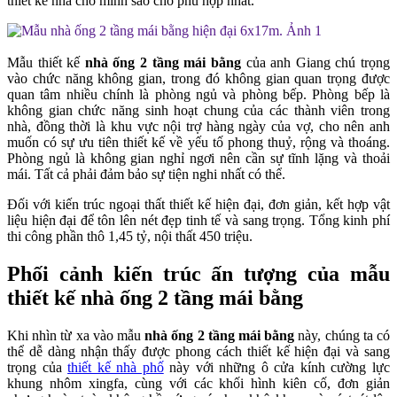
thiết kế nhà cho mình sao cho phù hợp nhất.
Mẫu thiết kế
nhà ống 2 tầng mái bằng
của anh Giang chú trọng
vào chức năng không gian, trong đó không gian quan trọng được
quan tâm nhiều chính là phòng ngủ và phòng bếp. Phòng bếp là
không gian chức năng sinh hoạt chung của các thành viên trong
nhà, đồng thời là khu vực nội trợ hàng ngày của vợ, cho nên anh
muốn có sự ưu tiên thiết kế về yếu tố phong thuỷ, rộng và thoáng.
Phòng ngủ là không gian nghỉ ngơi nên cần sự tĩnh lặng và thoải
mái. Tất cả phải đảm bảo sự tiện nghi nhất có thể.
Đối với kiến trúc ngoại thất thiết kế hiện đại, đơn giản, kết hợp vật
liệu hiện đại để tôn lên nét đẹp tinh tế và sang trọng. Tổng kinh phí
thi công phần thô 1,45 tỷ, nội thất 450 triệu.
Phối cảnh kiến trúc ấn tượng của mẫu
thiết kế nhà ống 2 tầng mái bằng
Khi nhìn từ xa vào mẫu
nhà ống 2 tầng mái bằng
này, chúng ta có
thể dễ dàng nhận thấy được phong cách thiết kế hiện đại và sang
trọng của
thiết kế nhà phố
này với những ô cửa kính cường lực
khung nhôm xingfa, cùng với các khối hình kiên cố, đơn giản