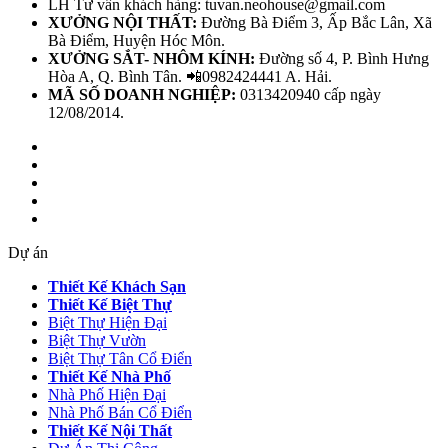
LH Tư vấn khách hàng: tuvan.neohouse@gmail.com
XƯỞNG NỘI THẤT:
Đường Bà Điểm 3, Ấp Bắc Lân, Xã
Bà Điểm, Huyện Hóc Môn.
XƯỞNG SẮT- NHÔM KÍNH:
Đường số 4, P. Bình Hưng
Hòa A, Q. Bình Tân. 📲0982424441 A. Hải.
MÃ SỐ DOANH NGHIỆP:
0313420940 cấp ngày
12/08/2014.
Dự án
Thiết Kế Khách Sạn
Thiết Kế Biệt Thự
Biệt Thự Hiện Đại
Biệt Thự Vườn
Biệt Thự Tân Cổ Điển
Thiết Kế Nhà Phố
Nhà Phố Hiện Đại
Nhà Phố Bán Cổ Điển
Thiết Kế Nội Thất