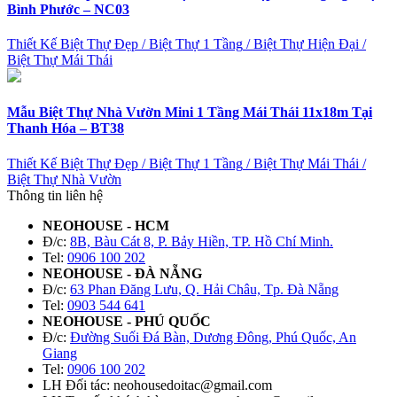
Bình Phước – NC03
Thiết Kế Biệt Thự Đẹp
/
Biệt Thự 1 Tầng
/
Biệt Thự Hiện Đại
/
Biệt Thự Mái Thái
Mẫu Biệt Thự Nhà Vườn Mini 1 Tầng Mái Thái 11x18m Tại
Thanh Hóa – BT38
Thiết Kế Biệt Thự Đẹp
/
Biệt Thự 1 Tầng
/
Biệt Thự Mái Thái
/
Biệt Thự Nhà Vườn
Thông tin liên hệ
NEOHOUSE - HCM
Đ/c:
8B, Bàu Cát 8, P. Bảy Hiền, TP. Hồ Chí Minh.
Tel:
0906 100 202
NEOHOUSE - ĐÀ NẴNG
Đ/c:
63 Phan Đăng Lưu, Q. Hải Châu, Tp. Đà Nẵng
Tel:
0903 544 641
NEOHOUSE - PHÚ QUỐC
Đ/c:
Đường Suối Đá Bàn, Dương Đông, Phú Quốc, An
Giang
Tel:
0906 100 202
LH Đối tác: neohousedoitac@gmail.com