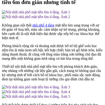
tiền 6m đơn giản nhưng tinh tế
Không gian nội thất
nhà phố 4 tầng
mặt tiền 6m sang trọng với sự
tối giản về hoạ tiết, màu sắc cảm nhận sự trẻ trung, phóng khoáng,
bên cạnh đó là nội thất hiện đại được sắp xếp bố cục khoa học thể
hiện tinh tế.
Phòng khách rộng rãi và thoáng mát được bố trí bộ ghế sofa bọc
nệm êm ái màu kem nổi bật, kết hợp chiếc bàn trà gỗ hình tròn, kiểu
dáng thanh thoát, đi cùng với tông màu trắng sơn tường chủ đạo đã
mang đến một không gian tươi sáng và hài hòa trong tổng thể.
Thiết kế nội thất nhà phố mặt tiền 6m với phòng khách đơn giản,
nhẹ nhàng với những vật liệu gần gũi, cách trang trí không quá cầu
kỳ nhưng tinh tế bởi cách bố trí khoa học, phối màu sắc sinh động,
đem lại không gian sinh hoạt lý tưởng cho gia đình chủ đầu tư.
Nội thất bếp được thiết kế theo ý tưởng hiện đại pha chút nét đẹp