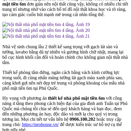
mặt tiền 6m
đơn giản nên nội thất cũng vậy, không có nhiều chi tiết
trang trí nhưng nhờ vào cách bố trí đồ nội thất khoa học và rõ ràng,
tạo cảm giác cuốn hút mạnh mẽ trong cái nhìn tổng thể.
Nhà vệ sinh chung lầu 2 thiết kế sang trọng với gạch lát sàn và
tường, lavabo bằng đá tự nhiên và gương hình chữ nhật, mang lại
bố cục hình khối cân đối và hoàn chỉnh cho không gian nội thất nhà
tắm.
Thiết kế phòng tắm đứng, ngăn cách bằng vách kính cường lực
trong suốt, đi cùng nhấn mảng tường lát gạch màu xanh phía sau,
càng khơi gợi nên nét đẹp trẻ trung và phóng khoáng của mẫu nhà
phố mặt tiền 6m tại Phú Quốc.
Hy vọng với phương án
thiết kế nhà phố mặt tiền 6m
với công
năng 4 tầng theo phong cách hiện đại của gia đình anh Tuấn tại Phú
Quốc mà chúng tôi chia sẻ đến quý khách hàng và bạn đọc, đem
đến những phương án hay, độc đáo và mới lạ cho quý vị trong
tương lai. Mọi chi tiết tư vấn liên hệ
0906.100.202
hoặc truy cập
trang chủ:
https://neohouse.vn/
để được kiến trúc sư hỗ trợ cụ thể
hơn nữa nhé.