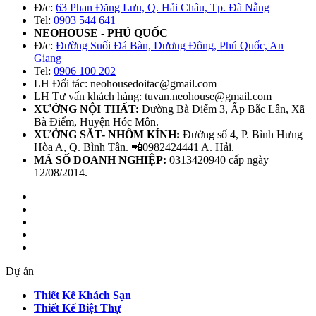
Đ/c:
63 Phan Đăng Lưu, Q. Hải Châu, Tp. Đà Nẵng
Tel:
0903 544 641
NEOHOUSE - PHÚ QUỐC
Đ/c:
Đường Suối Đá Bàn, Dương Đông, Phú Quốc, An
Giang
Tel:
0906 100 202
LH Đối tác: neohousedoitac@gmail.com
LH Tư vấn khách hàng: tuvan.neohouse@gmail.com
XƯỞNG NỘI THẤT:
Đường Bà Điểm 3, Ấp Bắc Lân, Xã
Bà Điểm, Huyện Hóc Môn.
XƯỞNG SẮT- NHÔM KÍNH:
Đường số 4, P. Bình Hưng
Hòa A, Q. Bình Tân. 📲0982424441 A. Hải.
MÃ SỐ DOANH NGHIỆP:
0313420940 cấp ngày
12/08/2014.
Dự án
Thiết Kế Khách Sạn
Thiết Kế Biệt Thự