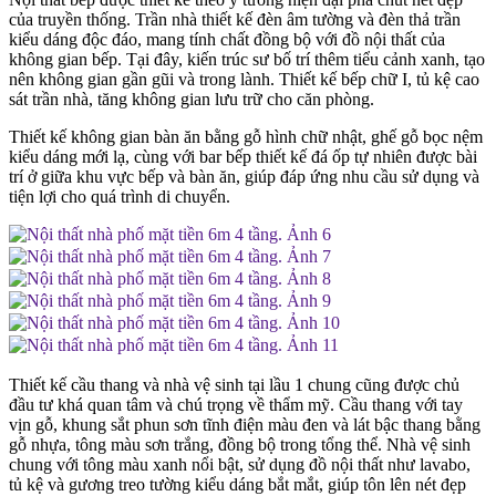
của truyền thống. Trần nhà thiết kế đèn âm tường và đèn thả trần
kiểu dáng độc đáo, mang tính chất đồng bộ với đồ nội thất của
không gian bếp. Tại đây, kiến trúc sư bố trí thêm tiểu cảnh xanh, tạo
nên không gian gần gũi và trong lành. Thiết kế bếp chữ I, tủ kệ cao
sát trần nhà, tăng không gian lưu trữ cho căn phòng.
Thiết kế không gian bàn ăn bằng gỗ hình chữ nhật, ghế gỗ bọc nệm
kiểu dáng mới lạ, cùng với bar bếp thiết kế đá ốp tự nhiên được bài
trí ở giữa khu vực bếp và bàn ăn, giúp đáp ứng nhu cầu sử dụng và
tiện lợi cho quá trình di chuyển.
Thiết kế cầu thang và nhà vệ sinh tại lầu 1 chung cũng được chủ
đầu tư khá quan tâm và chú trọng về thẩm mỹ. Cầu thang với tay
vịn gỗ, khung sắt phun sơn tĩnh điện màu đen và lát bậc thang bằng
gỗ nhựa, tông màu sơn trắng, đồng bộ trong tổng thể. Nhà vệ sinh
chung với tông màu xanh nổi bật, sử dụng đồ nội thất như lavabo,
tủ kệ và gương treo tường kiểu dáng bắt mắt, giúp tôn lên nét đẹp