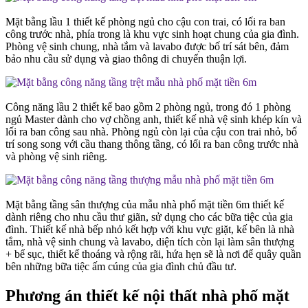
Mặt bằng lầu 1 thiết kế phòng ngủ cho cậu con trai, có lối ra ban
công trước nhà, phía trong là khu vực sinh hoạt chung của gia đình.
Phòng vệ sinh chung, nhà tắm và lavabo được bố trí sát bên, đảm
bảo nhu cầu sử dụng và giao thông di chuyển thuận lợi.
Công năng lầu 2 thiết kế bao gồm 2 phòng ngủ, trong đó 1 phòng
ngủ Master dành cho vợ chồng anh, thiết kế nhà vệ sinh khép kín và
lối ra ban công sau nhà. Phòng ngủ còn lại của cậu con trai nhỏ, bố
trí song song với cầu thang thông tầng, có lối ra ban công trước nhà
và phòng vệ sinh riêng.
Mặt bằng tầng sân thượng của mẫu nhà phố mặt tiền 6m thiết kế
dành riêng cho nhu cầu thư giãn, sử dụng cho các bữa tiệc của gia
đình. Thiết kế nhà bếp nhỏ kết hợp với khu vực giặt, kế bên là nhà
tắm, nhà vệ sinh chung và lavabo, diện tích còn lại làm sân thượng
+ bể sục, thiết kế thoáng và rộng rãi, hứa hẹn sẽ là nơi để quây quần
bên những bữa tiệc ấm cúng của gia đình chủ đầu tư.
Phương án thiết kế nội thất nhà phố mặt