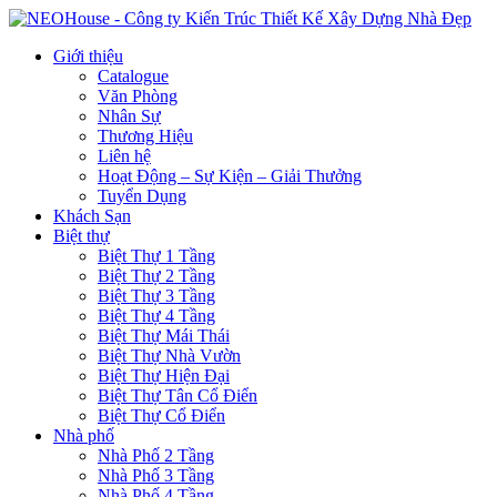
Giới thiệu
Catalogue
Văn Phòng
Nhân Sự
Thương Hiệu
Liên hệ
Hoạt Động – Sự Kiện – Giải Thưởng
Tuyển Dụng
Khách Sạn
Biệt thự
Biệt Thự 1 Tầng
Biệt Thự 2 Tầng
Biệt Thự 3 Tầng
Biệt Thự 4 Tầng
Biệt Thự Mái Thái
Biệt Thự Nhà Vườn
Biệt Thự Hiện Đại
Biệt Thự Tân Cổ Điển
Biệt Thự Cổ Điển
Nhà phố
Nhà Phố 2 Tầng
Nhà Phố 3 Tầng
Nhà Phố 4 Tầng