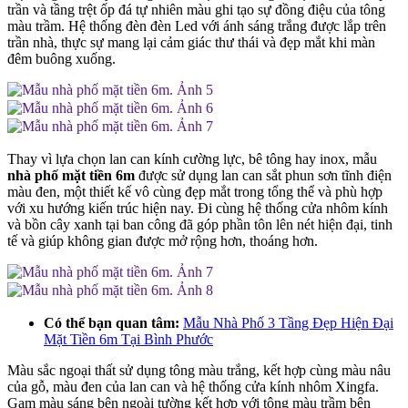
trần và tầng trệt ốp đá tự nhiên màu ghi tạo sự đồng điệu của tông
màu trầm. Hệ thống đèn đèn Led với ánh sáng trắng được lắp trên
trần nhà, thực sự mang lại cảm giác thư thái và đẹp mắt khi màn
đêm buông xuống.
Thay vì lựa chọn lan can kính cường lực, bê tông hay inox, mẫu
nhà phố mặt tiền 6m
được sử dụng lan can sắt phun sơn tĩnh điện
màu đen, một thiết kế vô cùng đẹp mắt trong tổng thể và phù hợp
với xu hướng kiến trúc hiện nay. Đi cùng hệ thống cửa nhôm kính
và bồn cây xanh tại ban công đã góp phần tôn lên nét hiện đại, tinh
tế và giúp không gian được mở rộng hơn, thoáng hơn.
Có thể bạn quan tâm:
Mẫu Nhà Phố 3 Tầng Đẹp Hiện Đại
Mặt Tiền 6m Tại Bình Phước
Màu sắc ngoại thất sử dụng tông màu trắng, kết hợp cùng màu nâu
của gỗ, màu đen của lan can và hệ thống cửa kính nhôm Xingfa.
Gam màu sáng bên ngoài tường kết hợp với tông màu trầm bên