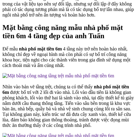
trong của vật liệu tạo nên sự đối lập, nhưng sự đối lập ở đây không
phải có tác dụng tương phản mà là có tác dụng bổ trợ lẫn nhau, giúp
ngôi nhà phố trở nên ấn tượng và hoàn hảo hơn.
Mặt bằng công năng mẫu nhà phố mặt
tiền 6m 4 tầng đẹp của anh Tuấn
Để mẫu
nhà phố mặt tiền 6m
4 tầng này trở nên hoàn hảo nhất,
không chỉ đẹp về ngoại hình mà còn phải có sự bố trí công năng
khoa học, tiện nghi cho các thành viên trong gia đình sử dụng một
cách thoải mái và ấm cúng nhất.
Nhìn vào bản vẽ tầng trệt, chúng ta có thể thấy
nhà phố mặt tiền
6m
được bố trí với 2 lối đi vào nhà. Lối vào đầu tiên là không gian
phòng khách, lối vào thứ hai là sảnh vào nhà, tại đây thiết kế tủ giày
nằm dưới cầu thang thông tầng. Tiến vào sâu bên trong là khu vực
bàn ăn, nhà bếp, quầy bả và nhà vệ sinh chung cùng lối ra sân sau.
Tại không gian này, kiến trúc sư đã đưa cây xanh vào, thiết kế cửa
lùa, đảm bảo không gian thông thoáng, tránh được việc đọng mùi
thức ăn thường thấy ở các công trình nhà phố.