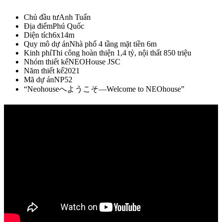
Chủ đầu tư
Anh Tuấn
Địa điểm
Phú Quốc
Diện tích
6x14m
Quy mô dự án
Nhà phố 4 tầng mặt tiền 6m
Kinh phí
Thi công hoàn thiện 1,4 tỷ, nội thất 850 triệu
Nhóm thiết kế
NEOHouse JSC
Năm thiết kế
2021
Mã dự án
NP52
“Neohouseへようこそ—Welcome to NEOhouse”