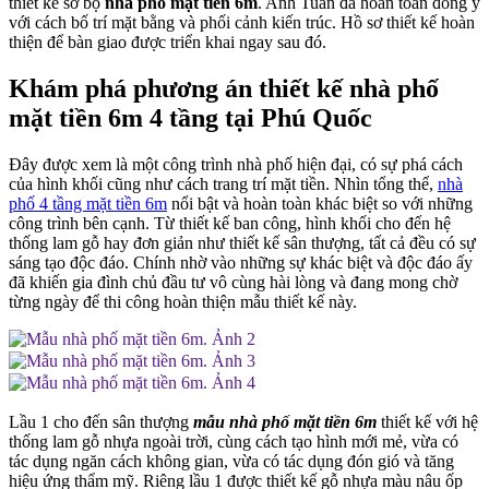
thiết kế sơ bộ
nhà phố mặt tiền 6m
. Anh Tuấn đã hoàn toàn đồng ý
với cách bố trí mặt bằng và phối cảnh kiến trúc. Hồ sơ thiết kế hoàn
thiện để bàn giao được triển khai ngay sau đó.
Khám phá phương án thiết kế nhà phố
mặt tiền 6m 4 tầng tại Phú Quốc
Đây được xem là một công trình nhà phố hiện đại, có sự phá cách
của hình khối cũng như cách trang trí mặt tiền. Nhìn tổng thể,
nhà
phố 4 tầng mặt tiền 6m
nổi bật và hoàn toàn khác biệt so với những
công trình bên cạnh. Từ thiết kế ban công, hình khối cho đến hệ
thống lam gỗ hay đơn giản như thiết kế sân thượng, tất cả đều có sự
sáng tạo độc đáo. Chính nhờ vào những sự khác biệt và độc đáo ấy
đã khiến gia đình chủ đầu tư vô cùng hài lòng và đang mong chờ
từng ngày để thi công hoàn thiện mẫu thiết kế này.
Lầu 1 cho đến sân thượng
mẫu nhà phố mặt tiền 6m
thiết kế với hệ
thống lam gỗ nhựa ngoài trời, cùng cách tạo hình mới mẻ, vừa có
tác dụng ngăn cách không gian, vừa có tác dụng đón gió và tăng
hiệu ứng thẩm mỹ. Riêng lầu 1 được thiết kế gỗ nhựa màu nâu ốp