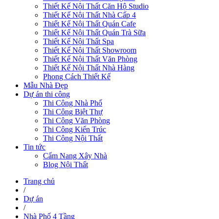
Thiết Kế Nội Thất Căn Hộ Studio
Thiết Kế Nội Thất Nhà Cấp 4
Thiết Kế Nội Thất Quán Cafe
Thiết Kế Nội Thất Quán Trà Sữa
Thiết Kế Nội Thất Spa
Thiết Kế Nội Thất Showroom
Thiết Kế Nội Thất Văn Phòng
Thiết Kế Nội Thất Nhà Hàng
Phong Cách Thiết Kế
Mẫu Nhà Đẹp
Dự án thi công
Thi Công Nhà Phố
Thi Công Biệt Thự
Thi Công Văn Phòng
Thi Công Kiến Trúc
Thi Công Nội Thất
Tin tức
Cẩm Nang Xây Nhà
Blog Nội Thất
Trang chủ
/
Dự án
/
Nhà Phố 4 Tầng