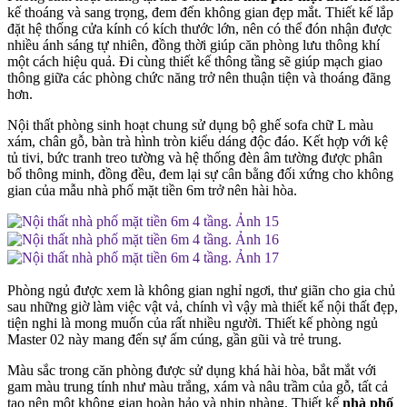
kế thoáng và sang trọng, đem đến không gian đẹp mắt. Thiết kế lắp
đặt hệ thống cửa kính có kích thước lớn, nên có thể đón nhận được
nhiều ánh sáng tự nhiên, đồng thời giúp căn phòng lưu thông khí
một cách hiệu quả. Đi cùng thiết kế thông tầng sẽ giúp mạch giao
thông giữa các phòng chức năng trở nên thuận tiện và thoáng đãng
hơn.
Nội thất phòng sinh hoạt chung sử dụng bộ ghế sofa chữ L màu
xám, chân gỗ, bàn trà hình tròn kiểu dáng độc đáo. Kết hợp với kệ
tủ tivi, bức tranh treo tường và hệ thống đèn âm tường được phân
bổ thông minh, đồng đều, đem lại sự cân bằng đối xứng cho không
gian của mẫu nhà phố mặt tiền 6m trở nên hài hòa.
Phòng ngủ được xem là không gian nghỉ ngơi, thư giãn cho gia chủ
sau những giờ làm việc vật vả, chính vì vậy mà thiết kế nội thất đẹp,
tiện nghi là mong muốn của rất nhiều người. Thiết kế phòng ngủ
Master 02 này mang đến sự ấm cúng, gần gũi và trẻ trung.
Màu sắc trong căn phòng được sử dụng khá hài hòa, bắt mắt với
gam màu trung tính như màu trắng, xám và nâu trầm của gỗ, tất cả
tạo nên một không gian hoàn hảo và nhịp nhàng. Thiết kế
nhà phố