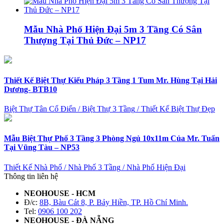
Mẫu Nhà Phố Hiện Đại 5m 3 Tầng Có Sân
Thượng Tại Thủ Đức – NP17
Thiết Kế Biệt Thự Kiểu Pháp 3 Tầng 1 Tum Mr. Hùng Tại Hải
Dương- BTB10
Biệt Thự Tân Cổ Điển
/
Biệt Thự 3 Tầng
/
Thiết Kế Biệt Thự Đẹp
Mẫu Biệt Thự Phố 3 Tầng 3 Phòng Ngủ 10x11m Của Mr. Tuấn
Tại Vũng Tàu – NP53
Thiết Kế Nhà Phố
/
Nhà Phố 3 Tầng
/
Nhà Phố Hiện Đại
Thông tin liên hệ
NEOHOUSE - HCM
Đ/c:
8B, Bàu Cát 8, P. Bảy Hiền, TP. Hồ Chí Minh.
Tel:
0906 100 202
NEOHOUSE - ĐÀ NẴNG