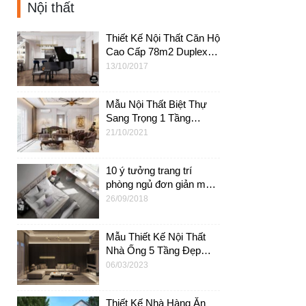
Nội thất
Thiết Kế Nội Thất Căn Hộ
Cao Cấp 78m2 Duplex
Tại Quận 2 HCM – Vista
13/10/2017
Verd
Mẫu Nội Thất Biệt Thự
Sang Trọng 1 Tầng
11x18m Tại Thanh Hóa –
21/10/2021
NT41
10 ý tưởng trang trí
phòng ngủ đơn giản mà
đẹp, tiết kiệm – NT13
26/09/2018
Mẫu Thiết Kế Nội Thất
Nhà Ống 5 Tầng Đẹp
Sang Trọng 7x18m Tại
06/03/2023
Đà Nẵng – NT46
Thiết Kế Nhà Hàng Ăn