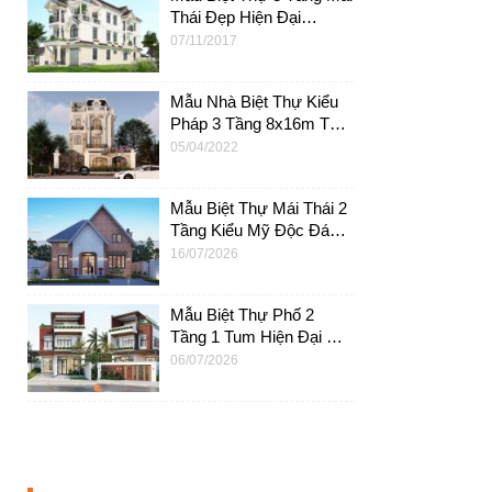
Thái Đẹp Hiện Đại
8x20m Tại An Giang –
07/11/2017
BTV08
Mẫu Nhà Biệt Thự Kiểu
Pháp 3 Tầng 8x16m Tại
Nha Trang – BTB12
05/04/2022
Mẫu Biệt Thự Mái Thái 2
Tầng Kiểu Mỹ Độc Đáo
Tại Đà Nẵng – BT72
16/07/2026
Mẫu Biệt Thự Phố 2
Tầng 1 Tum Hiện Đại Mái
Bằng Tại Nghệ An –
06/07/2026
BT65