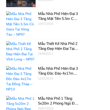
06/10/2025
Tại Tân Phú – NP92
Mẫu Nhà Phố Hiện Đại 3
Tầng Mặt Tiền 5.5m Có
Gara Tại Vũng Tàu –
10/07/2026
NP97
Mẫu Thiết Kế Nhà Phố 2
Tầng Đẹp Hiện Đại Tại
Vĩnh Long – NP07
19/06/2017
Mẫu Nhà Phố Hiện Đại 3
Tầng Độc Đáo 4x17m
Tại Đồng Tháp – NP13
11/01/2018
Mẫu Nhà Phố 1 Tầng
5x20m 2 Phòng Ngủ Đẹp
Cho Vợ Chồng Trẻ Tại
09/07/2026