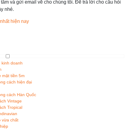
âm và gửi email về cho chúng tôi. Để trả lời cho câu hỏi
ây nhé.
 nhất hiện nay
g kinh doanh
m
e mặt tiền 5m
ong cách hiện đại
hong cách Hàn Quốc
ách Vintage
ách Tropical
ndinavian
p vừa chất
ghiệp