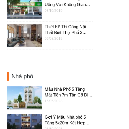
Uống Với Không Gian
Thoáng Tại HCM – NT23
03/10/2019
Thiết Kế Thi Công Nội
Thất Biệt Thự Phố 3
Tầng 120m2 Tại HCM –
06/08/2019
NT22
Nhà phố
Mẫu Nhà Phố 5 Tầng
Mặt Tiền 7m Tân Cổ Điển
6 Phòng Ngủ – NP68
15/05/2023
Gợi Ý Mẫu Nhà phố 5
Tầng 5x20m Kết Hợp
Kinh Doanh Có Bán Hầm