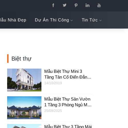
ẫu Nhà Đẹp
Dự Án Thi Công
Tin Tức
Biệt thự
Mẫu Biệt Thự Mini 3
Tầng Tân Cổ Điển Đẳng
Cấp 6x18m Tại Mỹ Tho –
14/10/2019
BTB05
Mẫu Biệt Thự Sân Vườn
1 Tầng 3 Phòng Ngủ Mái
Nhật Đẹp, Hiện Đại Tại
25/09/2025
Đồng Nai – BTV36
Mẫu Biệt Thự 3 Tầng Mái