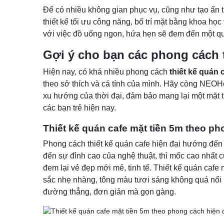
Để có nhiều không gian phục vụ, cũng như tạo ấn 
thiết kế tối ưu công năng, bố trí mặt bằng khoa học
với việc đồ uống ngon, hứa hẹn sẽ đem đến một qu
Gợi ý cho bạn các phong cách t
Hiện nay, có khá nhiều phong cách
thiết kế quán 
theo sở thích và cá tính của mình. Hãy còng NE
xu hướng của thời đại, đảm bảo mang lại một mặt ti
các bạn trẻ hiện nay.
Thiết kế quán cafe mặt tiền 5m theo ph
Phong cách thiết kế quán cafe hiện đại hướng đến 
đến sự đỉnh cao của nghệ thuật, thì mốc cao nhất 
đem lại vẻ đẹp mới mẻ, tinh tế. Thiết kế quán caf
sắc nhẹ nhàng, tông màu tươi sáng không quá nổi bậ
đường thẳng, đơn giản mà gọn gàng.