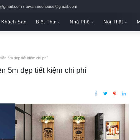
c@gmail.com / tuvan.neohouse@gmail.com
Khách Sạn
Biệt Thự
Nhà Phố
Nội Thất
M
tiền 5m đẹp tiết kiệm chi phí
ền 5m đẹp tiết kiệm chi phí