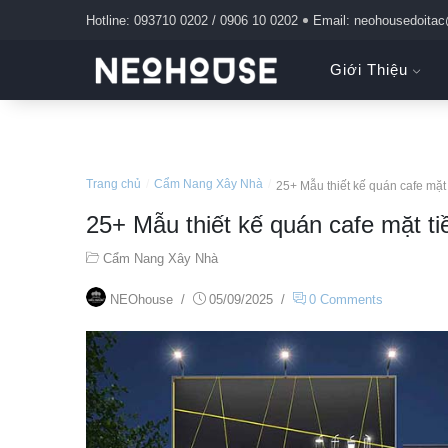
Hotline: 093710 0202 / 0906 10 0202
Email: neohousedoita
Giới Thiệu
Trang chủ
/
Cẩm Nang Xây Nhà
/
25+ Mẫu thiết kế quán cafe mặt 
25+ Mẫu thiết kế quán cafe mặt ti
Cẩm Nang Xây Nhà
NEOhouse
/
05/09/2025
/
0 Comments