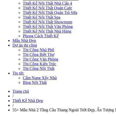
Thiết Kế Nội Thất Nhà Cấp 4
Thiết Kế Nội Thất Quán Cafe
Thiết Kế Nội Thất Quán Trà Sữa
Thiết Kế Nội Thất Spa
Thiết Kế Nội Thất Showroom
Thiết Kế Nội Thất Văn Phòng
Thiết Kế Nội Thất Nhà Hàng
Phong Cách Thiết Kế
Mẫu Nhà Đẹp
Dự án thi công
Thi Công Nhà Phố
Thi Công Biệt Thự
Thi Công Văn Phòng
Thi Công Kiến Trúc
Thi Công Nội Thất
Tin tức
Cẩm Nang Xây Nhà
Blog Nội Thất
Trang chủ
/
Thiết Kế Nhà Đẹp
/
55+ Mẫu Nhà 2 Tầng Cầu Thang Ngoài Trời Đẹp, Ấn Tượng 