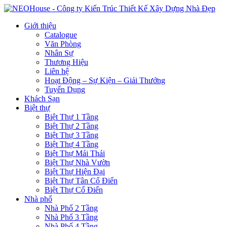
Giới thiệu
Catalogue
Văn Phòng
Nhân Sự
Thương Hiệu
Liên hệ
Hoạt Động – Sự Kiện – Giải Thưởng
Tuyển Dụng
Khách Sạn
Biệt thự
Biệt Thự 1 Tầng
Biệt Thự 2 Tầng
Biệt Thự 3 Tầng
Biệt Thự 4 Tầng
Biệt Thự Mái Thái
Biệt Thự Nhà Vườn
Biệt Thự Hiện Đại
Biệt Thự Tân Cổ Điển
Biệt Thự Cổ Điển
Nhà phố
Nhà Phố 2 Tầng
Nhà Phố 3 Tầng
Nhà Phố 4 Tầng