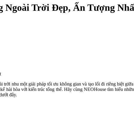
 Ngoài Trời Đẹp, Ấn Tượng Nhấ
trời nhu một giải pháp tối ưu không gian và tạo lối đi riêng biệt giữ
ết kế hài hòa với kiến trúc tổng thể. Hãy cùng NEOHouse tìm hiểu nhữ
dưới đây.