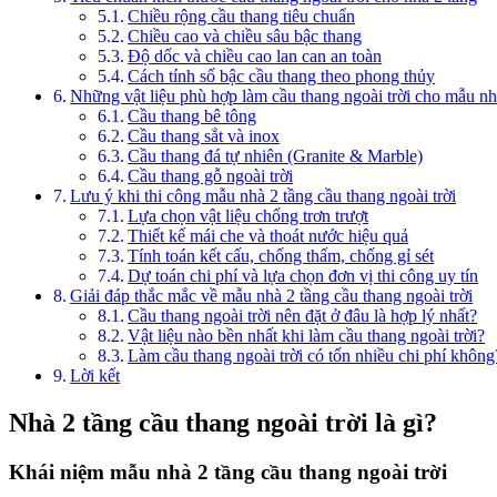
Chiều rộng cầu thang tiêu chuẩn
Chiều cao và chiều sâu bậc thang
Độ dốc và chiều cao lan can an toàn
Cách tính số bậc cầu thang theo phong thủy
Những vật liệu phù hợp làm cầu thang ngoài trời cho mẫu nhà
Cầu thang bê tông
Cầu thang sắt và inox
Cầu thang đá tự nhiên (Granite & Marble)
Cầu thang gỗ ngoài trời
Lưu ý khi thi công mẫu nhà 2 tầng cầu thang ngoài trời
Lựa chọn vật liệu chống trơn trượt
Thiết kế mái che và thoát nước hiệu quả
Tính toán kết cấu, chống thấm, chống gỉ sét
Dự toán chi phí và lựa chọn đơn vị thi công uy tín
Giải đáp thắc mắc về mẫu nhà 2 tầng cầu thang ngoài trời
Cầu thang ngoài trời nên đặt ở đâu là hợp lý nhất?
Vật liệu nào bền nhất khi làm cầu thang ngoài trời?
Làm cầu thang ngoài trời có tốn nhiều chi phí không
Lời kết
Nhà 2 tầng cầu thang ngoài trời là gì?
Khái niệm mẫu nhà 2 tầng cầu thang ngoài trời