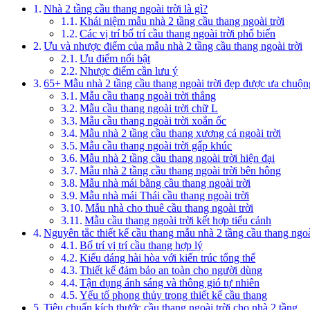
Nhà 2 tầng cầu thang ngoài trời là gì?
Khái niệm mẫu nhà 2 tầng cầu thang ngoài trời
Các vị trí bố trí cầu thang ngoài trời phổ biến
Ưu và nhược điểm của mẫu nhà 2 tầng cầu thang ngoài trời
Ưu điểm nổi bật
Nhược điểm cần lưu ý
65+ Mẫu nhà 2 tầng cầu thang ngoài trời đẹp được ưa chuộ
Mẫu cầu thang ngoài trời thẳng
Mẫu cầu thang ngoài trời chữ L
Mẫu cầu thang ngoài trời xoắn ốc
Mẫu nhà 2 tầng cầu thang xương cá ngoài trời
Mẫu cầu thang ngoài trời gấp khúc
Mẫu nhà 2 tầng cầu thang ngoài trời hiện đại
Mẫu nhà 2 tầng cầu thang ngoài trời bên hông
Mẫu nhà mái bằng cầu thang ngoài trời
Mẫu nhà mái Thái cầu thang ngoài trời
Mẫu nhà cho thuê cầu thang ngoài trời
Mẫu cầu thang ngoài trời kết hợp tiểu cảnh
Nguyên tắc thiết kế cầu thang mẫu nhà 2 tầng cầu thang ngoà
Bố trí vị trí cầu thang hợp lý
Kiểu dáng hài hòa với kiến trúc tổng thể
Thiết kế đảm bảo an toàn cho người dùng
Tận dụng ánh sáng và thông gió tự nhiên
Yếu tố phong thủy trong thiết kế cầu thang
Tiêu chuẩn kích thước cầu thang ngoài trời cho nhà 2 tầng