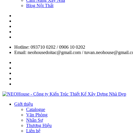
Cẩm Nang Xây Nhà
Blog Nội Thất
Hotline: 093710 0202 / 0906 10 0202
Email: neohousedoitac@gmail.com / tuvan.neohouse@gmail.
Giới thiệu
Catalogue
Văn Phòng
Nhân Sự
Thương Hiệu
Liên hệ