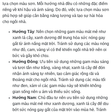
lựa chọn màu sơn. Mỗi hướng nhà đều có những đặc điểm
riêng về khí hậu và ánh sáng. Do đó, việc lựa chọn màu sơn
phù hợp sẽ giúp cân bằng năng lượng và tạo sự hài hòa
cho ngôi nhà.
Hướng Tây
: Nên chọn những gam màu mát mẻ như
xanh lá cây, xanh dương để trung hòa sức nóng gay
gắt từ ánh nắng mặt trời. Tránh sử dụng các màu nóng
như đỏ, cam, vàng vì có thể khiến ngôi nhà trở nên oi
bức và gây khó chịu.
Hướng Đông
: Ưu tiên sử dụng những gam màu sáng
và tươi tắn như trắng, vàng nhạt, xanh lá cây để đón
nhận ánh sáng tự nhiên, tạo cảm giác rộng rãi và
thoáng mát cho ngôi nhà. Tránh sử dụng các màu tối
như đen, xám vì các gam màu này sẽ khiến không
gian sống nên u ám và thiếu sức sống.
Hướng Nam
: Chủ đầu tư nên ưu tiên sử dụng những
gam màu mát mẻ như xanh dương, xanh lá cây để dịu
bớt sức nóng gay gắt của mặt trời vào mùa hè. Tránh