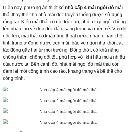
Hiện nay, phương án thiết kế
nhà cấp 4 mái ngói đỏ
mái
thái thay thế cho nhà mái dốc truyền thống được sử dụng
rộng rãi. Kiểu mái thái có độ dốc cao, nhiều lớp ngói chồng
lên nhau tạo vẻ đẹp độc đáo, sang trọng và mới mẻ. Với độ
dốc lớn, mái thái có khả năng thoát nước nhanh, hạn chế
tình trạng ứ đọng nước trên mái, bảo vệ ngôi nhà khỏi các
tác động gây hại từ môi trường. Đồng thời, có khả năng
chống thấm, chống dột tốt, phù hợp với khí hậu mưa nhiều
của nước ta. Bên cạnh đó, nhà mái ngói đỏ mái thái còn
đem lại một công trình cao ráo, khang trang và bề thế cho
công trình.