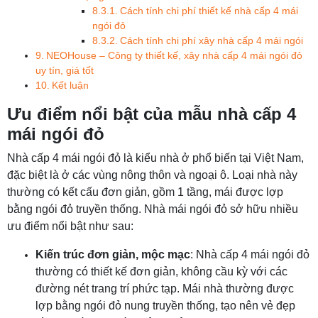
Cách tính chi phí thiết kế nhà cấp 4 mái
ngói đỏ
Cách tính chi phí xây nhà cấp 4 mái ngói
NEOHouse – Công ty thiết kế, xây nhà cấp 4 mái ngói đỏ
uy tín, giá tốt
Kết luận
Ưu điểm nổi bật của mẫu nhà cấp 4
mái ngói đỏ
Nhà cấp 4 mái ngói đỏ là kiểu nhà ở phổ biến tại Việt Nam,
đặc biệt là ở các vùng nông thôn và ngoại ô. Loại nhà này
thường có kết cấu đơn giản, gồm 1 tầng, mái được lợp
bằng ngói đỏ truyền thống. Nhà mái ngói đỏ sở hữu nhiều
ưu điểm nổi bật như sau:
Kiến trúc đơn giản, mộc mạc
: Nhà cấp 4 mái ngói đỏ
thường có thiết kế đơn giản, không cầu kỳ với các
đường nét trang trí phức tạp. Mái nhà thường được
lợp bằng ngói đỏ nung truyền thống, tạo nên vẻ đẹp