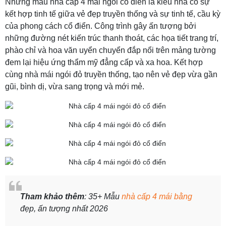
Những mẫu nhà cấp 4 mái ngói cổ điển là kiểu nhà có sự
kết hợp tinh tế giữa vẻ đẹp truyền thống và sự tinh tế, cầu kỳ
của phong cách cổ điển. Công trình gây ấn tượng bởi
những đường nét kiến trúc thanh thoát, các họa tiết trang trí,
phào chỉ và hoa văn uyển chuyển đắp nổi trên mảng tường
đem lại hiệu ứng thẩm mỹ đẳng cấp và xa hoa. Kết hợp
cùng nhà mái ngói đỏ truyền thống, tạo nên vẻ đẹp vừa gần
gũi, bình dị, vừa sang trọng và mới mẻ.
Tham khảo thêm
: 35+ Mẫu
nhà cấp 4 mái bằng
đẹp, ấn tượng nhất 2026