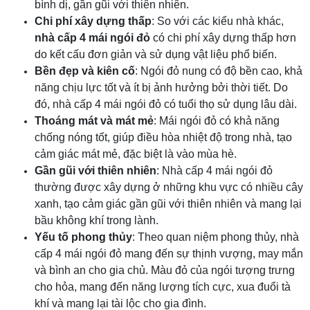
bình dị, gần gũi với thiên nhiên.
Chi phí xây dựng thấp
: So với các kiểu nhà khác,
nhà cấp 4 mái ngói đỏ
có chi phí xây dựng thấp hơn
do kết cấu đơn giản và sử dụng vật liệu phổ biến.
Bền đẹp và kiên cố
: Ngói đỏ nung có độ bền cao, khả
năng chịu lực tốt và ít bị ảnh hưởng bởi thời tiết. Do
đó, nhà cấp 4 mái ngói đỏ có tuổi thọ sử dụng lâu dài.
Thoáng mát và mát mẻ
: Mái ngói đỏ có khả năng
chống nóng tốt, giúp điều hòa nhiệt độ trong nhà, tạo
cảm giác mát mẻ, đặc biệt là vào mùa hè.
Gần gũi với thiên nhiên
: Nhà cấp 4 mái ngói đỏ
thường được xây dựng ở những khu vực có nhiều cây
xanh, tạo cảm giác gần gũi với thiên nhiên và mang lại
bầu không khí trong lành.
Yếu tố phong thủy
: Theo quan niệm phong thủy, nhà
cấp 4 mái ngói đỏ mang đến sự thịnh vượng, may mắn
và bình an cho gia chủ. Màu đỏ của ngói tượng trưng
cho hỏa, mang đến năng lượng tích cực, xua đuổi tà
khí và mang lại tài lộc cho gia đình.