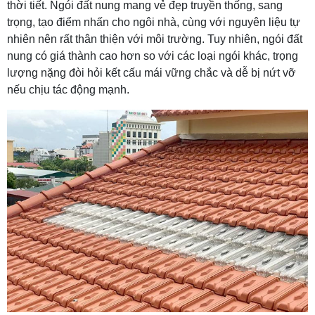
thời tiết. Ngói đất nung mang vẻ đẹp truyền thống, sang
trọng, tạo điểm nhấn cho ngôi nhà, cùng với nguyên liệu tự
nhiên nên rất thân thiện với môi trường. Tuy nhiên, ngói đất
nung có giá thành cao hơn so với các loại ngói khác, trọng
lượng nặng đòi hỏi kết cấu mái vững chắc và dễ bị nứt vỡ
nếu chịu tác động mạnh.