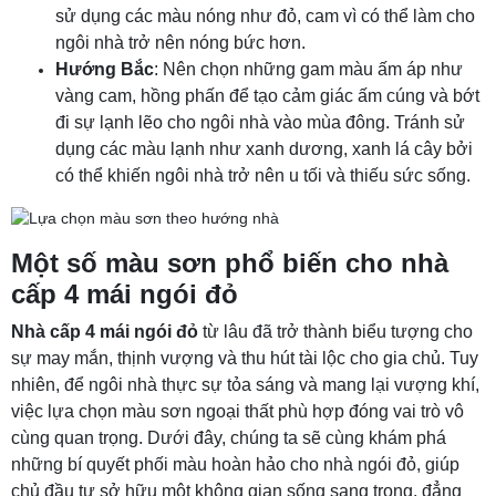
sử dụng các màu nóng như đỏ, cam vì có thể làm cho
ngôi nhà trở nên nóng bức hơn.
Hướng Bắc
: Nên chọn những gam màu ấm áp như
vàng cam, hồng phấn để tạo cảm giác ấm cúng và bớt
đi sự lạnh lẽo cho ngôi nhà vào mùa đông. Tránh sử
dụng các màu lạnh như xanh dương, xanh lá cây bởi
có thể khiến ngôi nhà trở nên u tối và thiếu sức sống.
Một số màu sơn phổ biến cho nhà
cấp 4 mái ngói đỏ
Nhà cấp 4 mái ngói đỏ
từ lâu đã trở thành biểu tượng cho
sự may mắn, thịnh vượng và thu hút tài lộc cho gia chủ. Tuy
nhiên, để ngôi nhà thực sự tỏa sáng và mang lại vượng khí,
việc lựa chọn màu sơn ngoại thất phù hợp đóng vai trò vô
cùng quan trọng. Dưới đây, chúng ta sẽ cùng khám phá
những bí quyết phối màu hoàn hảo cho nhà ngói đỏ, giúp
chủ đầu tư sở hữu một không gian sống sang trọng, đẳng