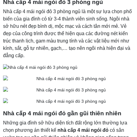
Nhà cấp 4 mái ngói đỏ 3 phòng ngủ
Nhà cấp 4 mái ngói đỏ 3 phòng ngủ là một sự lựa chọn phổ
biến của gia đình có từ 3-4 thành viên sinh sống. Ngôi nhà
sở hữu nét đẹp bình dị, mộc mạc và cách tân mới mẻ. Vẻ
đẹp của công trình được thể hiện qua các đường nét kiến
trúc thanh lịch, gam màu trung tính và các vật liệu mới như
kính, sắt, gỗ tự nhiên, gạch,… tạo nên ngôi nhà hiện đại và
đẳng cấp.
Nhà cấp 4 mái ngói đỏ gần gũi thiên nhiên
Những gia đình sở hữu diện tích đất rộng lớn thường lựa
chọn phương án thiết kế
nhà cấp 4 mái ngói đỏ
có sân