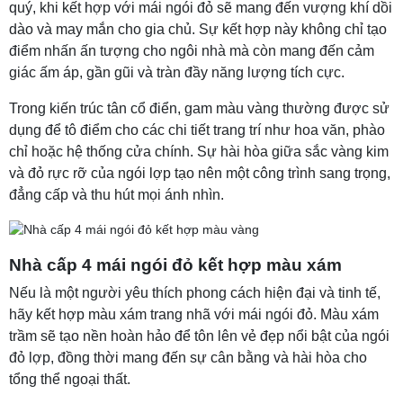
quý, khi kết hợp với mái ngói đỏ sẽ mang đến vượng khí dồi
dào và may mắn cho gia chủ. Sự kết hợp này không chỉ tạo
điểm nhấn ấn tượng cho ngôi nhà mà còn mang đến cảm
giác ấm áp, gần gũi và tràn đầy năng lượng tích cực.
Trong kiến trúc tân cổ điển, gam màu vàng thường được sử
dụng để tô điểm cho các chi tiết trang trí như hoa văn, phào
chỉ hoặc hệ thống cửa chính. Sự hài hòa giữa sắc vàng kim
và đỏ rực rỡ của ngói lợp tạo nên một công trình sang trọng,
đẳng cấp và thu hút mọi ánh nhìn.
Nhà cấp 4 mái ngói đỏ kết hợp màu xám
Nếu là một người yêu thích phong cách hiện đại và tinh tế,
hãy kết hợp màu xám trang nhã với mái ngói đỏ. Màu xám
trầm sẽ tạo nền hoàn hảo để tôn lên vẻ đẹp nổi bật của ngói
đỏ lợp, đồng thời mang đến sự cân bằng và hài hòa cho
tổng thể ngoại thất.