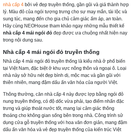
nhà cấp 4
bởi vẻ đẹp truyền thống, gần gũi và giá thành hợp
lý. Màu đỏ của ngói tượng trưng cho sự may mắn, tài lộc và
sung túc, mang đến cho gia chủ cảm giác ấm áp, an toàn.
Hãy cùng NEOHouse tham khảo ngay những mẫu thiết kế
nhà cấp 4 mái ngói đỏ
đẹp được ưa chuộng nhất hiện nay
trong nội dung sau.
Nhà cấp 4 mái ngói đỏ truyền thống
Nhà cấp 4 mái ngói đỏ truyền thống là kiểu nhà ở phổ biến
tại Việt Nam, đặc biệt ở khu vực nông thôn và ngoại ô. Loại
nhà này sở hữu nét đẹp bình dị, mộc mạc và gần gũi với
thiên nhiên, mang đậm dấu ấn văn hóa của người Việt.
Thông thường, căn nhà cấp 4 này được lợp bằng ngói đỏ
nung truyền thống, có độ dốc vừa phải, tạo điểm nhấn đặc
trưng và giúp thoát nước tốt, mang lại cảm giác thông
thoáng cho không gian sống bên trong nhà. Công trình sử
dụng cửa gỗ truyền thống với hoa văn đơn giản, mang đậm
dấu ấn văn hóa và vẻ đẹp truyền thống của kiến trúc Việt