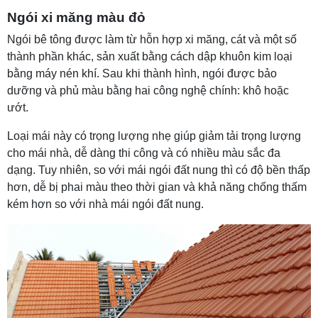
Ngói xi măng màu đỏ
Ngói bê tông được làm từ hỗn hợp xi măng, cát và một số
thành phần khác, sản xuất bằng cách dập khuôn kim loại
bằng máy nén khí. Sau khi thành hình, ngói được bảo
dưỡng và phủ màu bằng hai công nghệ chính: khô hoặc
ướt.
Loại mái này có trọng lượng nhẹ giúp giảm tải trọng lượng
cho mái nhà, dễ dàng thi công và có nhiều màu sắc đa
dạng. Tuy nhiên, so với mái ngói đất nung thì có độ bền thấp
hơn, dễ bị phai màu theo thời gian và khả năng chống thấm
kém hơn so với nhà mái ngói đất nung.