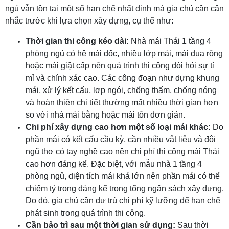
ngủ vẫn tồn tại một số hạn chế nhất định mà gia chủ cần cân
nhắc trước khi lựa chọn xây dựng, cụ thể như:
Thời gian thi công kéo dài:
Nhà mái Thái 1 tầng 4
phòng ngủ có hệ mái dốc, nhiều lớp mái, mái đua rộng
hoặc mái giật cấp nên quá trình thi công đòi hỏi sự tỉ
mỉ và chính xác cao. Các công đoạn như dựng khung
mái, xử lý kết cấu, lợp ngói, chống thấm, chống nóng
và hoàn thiện chi tiết thường mất nhiều thời gian hơn
so với nhà mái bằng hoặc mái tôn đơn giản.
Chi phí xây dựng cao hơn một số loại mái khác:
Do
phần mái có kết cấu cầu kỳ, cần nhiều vật liệu và đội
ngũ thợ có tay nghề cao nên chi phí thi công mái Thái
cao hơn đáng kể. Đặc biệt, với mẫu nhà 1 tầng 4
phòng ngủ, diện tích mái khá lớn nên phần mái có thể
chiếm tỷ trọng đáng kể trong tổng ngân sách xây dựng.
Do đó, gia chủ cần dự trù chi phí kỹ lưỡng để hạn chế
phát sinh trong quá trình thi công.
Cần bảo trì sau một thời gian sử dụng:
Sau thời