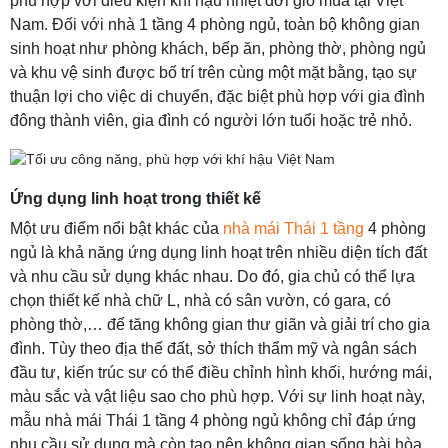
phù hợp với điều kiện khí hậu nhiệt đới gió mùa tại Việt
Nam. Đối với nhà 1 tầng 4 phòng ngủ, toàn bộ không gian
sinh hoạt như phòng khách, bếp ăn, phòng thờ, phòng ngủ
và khu vệ sinh được bố trí trên cùng một mặt bằng, tạo sự
thuận lợi cho việc di chuyển, đặc biệt phù hợp với gia đình
đông thành viên, gia đình có người lớn tuổi hoặc trẻ nhỏ.
Ứng dụng linh hoạt trong thiết kế
Một ưu điểm nổi bật khác của
nhà mái Thái 1 tầng
4 phòng
ngủ là khả năng ứng dụng linh hoạt trên nhiều diện tích đất
và nhu cầu sử dụng khác nhau. Do đó, gia chủ có thể lựa
chọn thiết kế nhà chữ L, nhà có sân vườn, có gara, có
phòng thờ,… để tăng không gian thư giãn và giải trí cho gia
đình. Tùy theo địa thế đất, sở thích thẩm mỹ và ngân sách
đầu tư, kiến trúc sư có thể điều chỉnh hình khối, hướng mái,
màu sắc và vật liệu sao cho phù hợp. Với sự linh hoạt này,
mẫu nhà mái Thái 1 tầng 4 phòng ngủ không chỉ đáp ứng
nhu cầu sử dụng mà còn tạo nên không gian sống hài hòa,