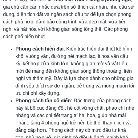
gia chủ cần cân nhắc dựa trên sở thích cá nhân, nhu cầu sử
dụng, diện tích đất và ngân sách đầu tư để lựa chọn phong
cách phù hợp, đảm bảo công trình vừa đẹp mắt, vừa tiện
nghi và hài hòa với không gian sống tổng thể. Các phong
cách phổ biến như:
Phong cách hiện đại:
Kiến trúc hiện đại thiết kế hình
khối vuông vắn, đường nét mạch lạc, ít hoa văn cầu
kỳ, kết hợp cửa kính lớn, không gian mở và vật liệu
mới để mang đến không gian sống thông thoáng, tiện
nghi và thẩm mỹ. Đây là lựa chọn dành cho những gia
đình yêu thích sự đơn giản, trẻ trung và mong muốn tối
ưu chi phí xây dựng.
Phong cách tân cổ điển:
Đặc trưng của phong cách
này là bố cục đăng đối, hệ cột vững chãi, phào chỉ nhẹ
nhàng và các chi tiết trang trí hài hòa, giúp nhà mái
Thái 1 tầng 4 phòng ngủ trở nên bề thế, thanh lịch và
đẳng cấp hơn. Phong cách này có mức đầu tư khá
cao, phù hợp với gia đình có điều kiện tài chính khá,