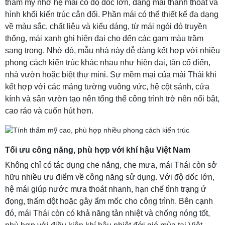
thẩm mỹ nhờ hệ mái có độ dốc lớn, dáng mái thanh thoát và
hình khối kiến trúc cân đối. Phần mái có thể thiết kế đa dạng
về màu sắc, chất liệu và kiểu dáng, từ mái ngói đỏ truyền
thống, mái xanh ghi hiện đại cho đến các gam màu trầm
sang trọng. Nhờ đó, mẫu nhà này dễ dàng kết hợp với nhiều
phong cách kiến trúc khác nhau như hiện đại, tân cổ điển,
nhà vườn hoặc biệt thự mini. Sự mềm mại của mái Thái khi
kết hợp với các mảng tường vuông vức, hệ cột sảnh, cửa
kính và sân vườn tạo nên tổng thể công trình trở nên nổi bật,
cao ráo và cuốn hút hơn.
Tối ưu công năng, phù hợp với khí hậu Việt Nam
Không chỉ có tác dụng che nắng, che mưa, mái Thái còn sở
hữu nhiều ưu điểm về công năng sử dụng. Với độ dốc lớn,
hệ mái giúp nước mưa thoát nhanh, hạn chế tình trạng ứ
đọng, thấm dột hoặc gây ẩm mốc cho công trình. Bên cạnh
đó, mái Thái còn có khả năng tản nhiệt và chống nóng tốt,