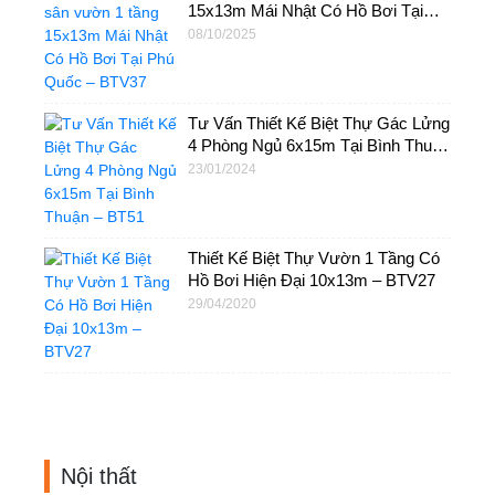
15x13m Mái Nhật Có Hồ Bơi Tại
Phú Quốc – BTV37
08/10/2025
Tư Vấn Thiết Kế Biệt Thự Gác Lửng
4 Phòng Ngủ 6x15m Tại Bình Thuận
– BT51
23/01/2024
Thiết Kế Biệt Thự Vườn 1 Tầng Có
Hồ Bơi Hiện Đại 10x13m – BTV27
29/04/2020
Nội thất