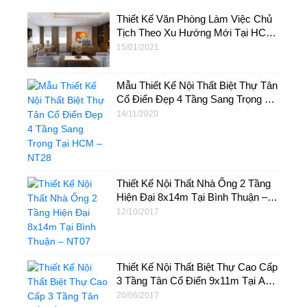
Thiết Kế Văn Phòng Làm Việc Chủ
Tịch Theo Xu Hướng Mới Tại HCM
– NTVP04
15/01/2021
Mẫu Thiết Kế Nội Thất Biệt Thự Tân
Cổ Điển Đẹp 4 Tầng Sang Trọng Tại
HCM – NT28
14/11/2020
Thiết Kế Nội Thất Nhà Ống 2 Tầng
Hiện Đại 8x14m Tại Bình Thuận –
NT07
12/10/2017
Thiết Kế Nội Thất Biệt Thự Cao Cấp
3 Tầng Tân Cổ Điển 9x11m Tại An
Giang – NTB01
20/06/2017