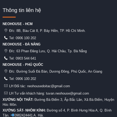
Thông tin liên hệ
NEOHOUSE - HCM
Đ/c:
8B, Bàu Cát 8, P. Bảy Hiền, TP. Hồ Chí Minh.
Tel:
0906 100 202
NEOHOUSE - ĐÀ NẴNG
Đ/c:
63 Phan Đăng Lưu, Q. Hải Châu, Tp. Đà Nẵng
Tel:
0903 544 641
NEOHOUSE - PHÚ QUỐC
Đ/c:
Đường Suối Đá Bàn, Dương Đông, Phú Quốc, An Giang
Tel:
0906 100 202
LH Đối tác: neohousedoitac@gmail.com
LH Tư vấn khách hàng: tuvan.neohouse@gmail.com
XƯỞNG NỘI THẤT:
Đường Bà Điểm 3, Ấp Bắc Lân, Xã Bà Điểm, Huyện
Hóc Môn.
XƯỞNG SẮT- NHÔM KÍNH:
Đường số 4, P. Bình Hưng Hòa A, Q. Bình
Tân.
0982424441 A. Hải.