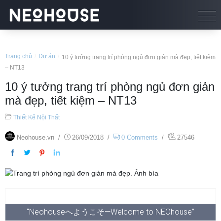
Trang chủ
/
Dự án
/
10 ý tưởng trang trí phòng ngủ đơn giản mà đẹp, tiết kiệm
– NT13
10 ý tưởng trang trí phòng ngủ đơn giản
mà đẹp, tiết kiệm – NT13
Thiết Kế Nội Thất
Neohouse.vn
/
26/09/2018
/
0 Comments
/
27546
“Neohouseへようこそ—Welcome to NEOhouse”