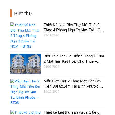
Biệt thự
Thiết Kế Nhà Biệt Thự Mái Thái 2
Tầng 4 Phòng Ngủ 9x14m Tại HCM
– BT32
23/11/2020
Biệt Thự Tân Cổ Điển 5 Tầng 1 Tum
2 Mặt Tiền Kết Hợp Cho Thuê –
BT63
04/07/2026
Mẫu Biệt Thự 2 Tầng Mặt Tiền 8m
Hiện Đại 8x14m Tại Bình Phước –
BT08
16/10/2017
Thiết kế biệt thự sân vườn 1 tầng