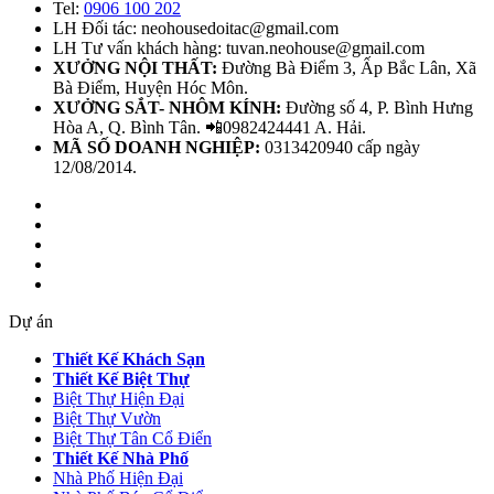
Tel:
0906 100 202
LH Đối tác: neohousedoitac@gmail.com
LH Tư vấn khách hàng: tuvan.neohouse@gmail.com
XƯỞNG NỘI THẤT:
Đường Bà Điểm 3, Ấp Bắc Lân, Xã
Bà Điểm, Huyện Hóc Môn.
XƯỞNG SẮT- NHÔM KÍNH:
Đường số 4, P. Bình Hưng
Hòa A, Q. Bình Tân. 📲0982424441 A. Hải.
MÃ SỐ DOANH NGHIỆP:
0313420940 cấp ngày
12/08/2014.
Dự án
Thiết Kế Khách Sạn
Thiết Kế Biệt Thự
Biệt Thự Hiện Đại
Biệt Thự Vườn
Biệt Thự Tân Cổ Điển
Thiết Kế Nhà Phố
Nhà Phố Hiện Đại