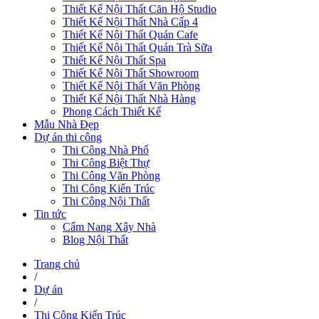
Thiết Kế Nội Thất Căn Hộ Studio
Thiết Kế Nội Thất Nhà Cấp 4
Thiết Kế Nội Thất Quán Cafe
Thiết Kế Nội Thất Quán Trà Sữa
Thiết Kế Nội Thất Spa
Thiết Kế Nội Thất Showroom
Thiết Kế Nội Thất Văn Phòng
Thiết Kế Nội Thất Nhà Hàng
Phong Cách Thiết Kế
Mẫu Nhà Đẹp
Dự án thi công
Thi Công Nhà Phố
Thi Công Biệt Thự
Thi Công Văn Phòng
Thi Công Kiến Trúc
Thi Công Nội Thất
Tin tức
Cẩm Nang Xây Nhà
Blog Nội Thất
Trang chủ
/
Dự án
/
Thi Công Kiến Trúc