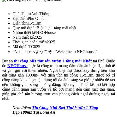
Chủ đầu tư
Anh Thông
Địa điểm
Phú Quốc
Diện tích
15x13m
Quy mô dự án
Biệt thự 1 tầng mái nhật
Nhóm thiết kế
NEOHouse
Năm thiết kế
2025
Thời gian hoàn thiện
2025
Mã dự án
TC025
“Neohouseへようこそ—Welcome to NEOhouse”
Dự án
thi công biệt thự sân vườn 1 tầng mái Nhật
tại Phú Quốc
do
NEOHouse
thực là công trình mang đậm dấu ấn hiện đại, tinh tế
và gần gũi với thiên nhiên. Ngôi biệt thự được xây dựng trên khu
đất rộng gần 1000m², với diện tích thi công 15x13m, được bố trí
công năng khoa học, tận dụng tối đa ánh sáng và gió tự nhiên để tạo
nên không gian sống thoáng đãng, tiện nghi. Thiết kế mở kết hợp
cùng cảnh quan sân vườn và hồ bơi mang đến cảm giác thư giãn,
giúp gia chủ tận hưởng trọn vẹn phong cách nghỉ dưỡng ngay tại
nhà.
Xem thêm:
Thi Công Nhà Biệt Thự Vườn 1 Tầng
Đẹp 180m2 Tại Long An