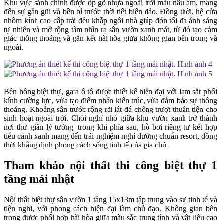
Khu vực sảnh chính được ốp gỗ nhựa ngoài trời màu nâu ấm, mang
đến sự gần gũi và bền bỉ trước thời tiết biển đảo. Đồng thời, hệ cửa
nhôm kính cao cấp trải đều khắp ngôi nhà giúp đón tối đa ánh sáng
tự nhiên và mở rộng tầm nhìn ra sân vườn xanh mát, từ đó tạo cảm
giác thông thoáng và gắn kết hài hòa giữa không gian bên trong và
ngoài.
Bên hông biệt thự, gara ô tô được thiết kế hiện đại với lam sắt phối
kính cường lực, vừa tạo điểm nhấn kiến trúc, vừa đảm bảo sự thông
thoáng. Khoảng sân trước rộng rãi lát đá chống trượt thuận tiện cho
sinh hoạt ngoài trời. Chòi nghỉ nhỏ giữa khu vườn xanh trở thành
nơi thư giãn lý tưởng, trong khi phía sau, hồ bơi riêng tư kết hợp
tiểu cảnh xanh mang đến trải nghiệm nghỉ dưỡng chuẩn resort, đồng
thời khẳng định phong cách sống tinh tế của gia chủ.
Tham khảo nội thất thi công biệt thự 1
tầng mái nhật
Nội thất biệt thự sân vườn 1 tầng 15x13m tập trung vào sự tinh tế và
tiện nghi, với phong cách hiện đại làm chủ đạo. Không gian bên
trong được phối hợp hài hòa giữa màu sắc trung tính và vật liệu cao