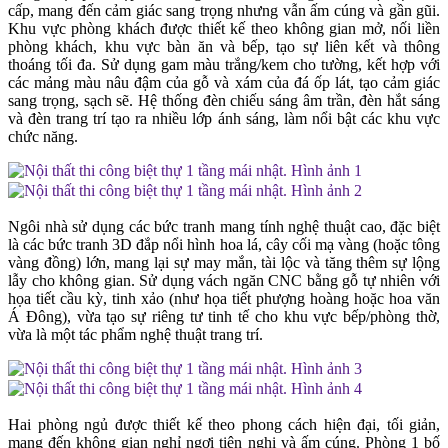
cấp, mang đến cảm giác sang trọng nhưng vẫn ấm cúng và gần gũi.
Khu vực phòng khách được thiết kế theo không gian mở, nối liền
phòng khách, khu vực bàn ăn và bếp, tạo sự liên kết và thông
thoáng tối đa. Sử dụng gam màu trắng/kem cho tường, kết hợp với
các mảng màu nâu đậm của gỗ và xám của đá ốp lát, tạo cảm giác
sang trọng, sạch sẽ. Hệ thống đèn chiếu sáng âm trần, đèn hắt sáng
và đèn trang trí tạo ra nhiều lớp ánh sáng, làm nổi bật các khu vực
chức năng.
Ngôi nhà sử dụng các bức tranh mang tính nghệ thuật cao, đặc biệt
là các bức tranh 3D đắp nổi hình hoa lá, cây cối mạ vàng (hoặc tông
vàng đồng) lớn, mang lại sự may mắn, tài lộc và tăng thêm sự lộng
lẫy cho không gian. Sử dụng vách ngăn CNC bằng gỗ tự nhiên với
họa tiết cầu kỳ, tinh xảo (như họa tiết phượng hoàng hoặc hoa văn
Á Đông), vừa tạo sự riêng tư tinh tế cho khu vực bếp/phòng thờ,
vừa là một tác phẩm nghệ thuật trang trí.
Hai phòng ngủ được thiết kế theo phong cách hiện đại, tối giản,
mang đến không gian nghỉ ngơi tiện nghi và ấm cúng. Phòng 1 bố