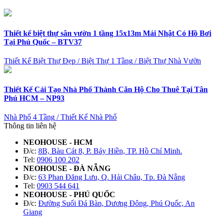
Thiết kế biệt thự sân vườn 1 tầng 15x13m Mái Nhật Có Hồ Bơi
Tại Phú Quốc – BTV37
Thiết Kế Biệt Thự Đẹp
/
Biệt Thự 1 Tầng
/
Biệt Thự Nhà Vườn
Thiết Kế Cải Tạo Nhà Phố Thành Căn Hộ Cho Thuê Tại Tân
Phú HCM – NP93
Nhà Phố 4 Tầng
/
Thiết Kế Nhà Phố
Thông tin liên hệ
NEOHOUSE - HCM
Đ/c:
8B, Bàu Cát 8, P. Bảy Hiền, TP. Hồ Chí Minh.
Tel:
0906 100 202
NEOHOUSE - ĐÀ NẴNG
Đ/c:
63 Phan Đăng Lưu, Q. Hải Châu, Tp. Đà Nẵng
Tel:
0903 544 641
NEOHOUSE - PHÚ QUỐC
Đ/c:
Đường Suối Đá Bàn, Dương Đông, Phú Quốc, An
Giang