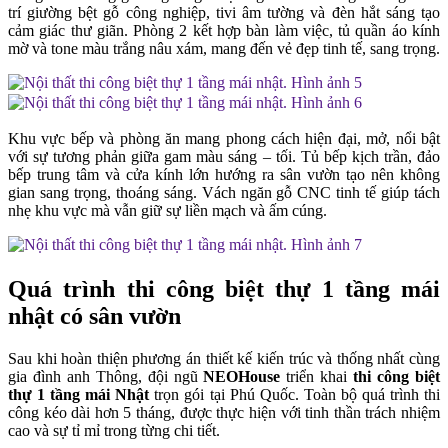
trí giường bệt gỗ công nghiệp, tivi âm tường và đèn hắt sáng tạo
cảm giác thư giãn. Phòng 2 kết hợp bàn làm việc, tủ quần áo kính
mờ và tone màu trắng nâu xám, mang đến vẻ đẹp tinh tế, sang trọng.
Khu vực bếp và phòng ăn mang phong cách hiện đại, mở, nổi bật
với sự tương phản giữa gam màu sáng – tối. Tủ bếp kịch trần, đảo
bếp trung tâm và cửa kính lớn hướng ra sân vườn tạo nên không
gian sang trọng, thoáng sáng. Vách ngăn gỗ CNC tinh tế giúp tách
nhẹ khu vực mà vẫn giữ sự liền mạch và ấm cúng.
Quá trình thi công biệt thự 1 tầng mái
nhật có sân vườn
Sau khi hoàn thiện phương án thiết kế kiến trúc và thống nhất cùng
gia đình anh Thông, đội ngũ
NEOHouse
triển khai
thi công biệt
thự 1 tầng mái Nhật
trọn gói tại Phú Quốc. Toàn bộ quá trình thi
công kéo dài hơn 5 tháng, được thực hiện với tinh thần trách nhiệm
cao và sự tỉ mỉ trong từng chi tiết.