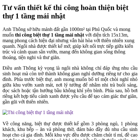
Tư vấn thiết kế thi công hoàn thiện biệt
thự 1 tầng mái nhật
Anh Thông sở hữu mảnh đất gần 1000m² tại Phú Quốc và mong
muốn
thi công biệt thự 1 tầng mái nhật
với diện tích 15x13m,
mang phong cách hiện đại nhưng vẫn hài hòa với thiên nhiên xung
quanh. Ngôi nhà được thiết kế mở, giúp kết nối trực tiếp giữa kiến
trúc và cảnh quan sân vườn, mang đến không gian sống thông
thoáng, tiện nghi và thư giãn.
Điều anh Thông kỳ vọng là ngôi nhà không chỉ đáp ứng nhu cầu
sinh hoạt mà còn trở thành không gian nghỉ dưỡng riêng tư cho gia
đình. Phía trước biệt thự, anh mong muốn bố trí một chòi nghỉ nhỏ
giữa khu vườn xanh mát, nơi lý tưởng để nhâm nhi trà buổi sáng,
đọc sách hoặc tận hưởng bầu không khí yên bình. Phía sau, hồ bơi
riêng kết hợp tiểu cảnh xanh được yêu cầu để tạo cảm giác thư giãn,
gần gũi với thiên nhiên.
Về công năng, biệt thự được thiết kế gồm 3 phòng ngủ, 1 phòng
khách, khu bếp – ăn và phòng thờ, đảm bảo đầy đủ nhu cầu sinh
hoạt cho cả gia đình. Mỗi khu vực đều được chăm chút tỉ mỉ, đề cao