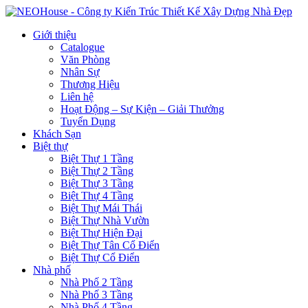
Giới thiệu
Catalogue
Văn Phòng
Nhân Sự
Thương Hiệu
Liên hệ
Hoạt Động – Sự Kiện – Giải Thưởng
Tuyển Dụng
Khách Sạn
Biệt thự
Biệt Thự 1 Tầng
Biệt Thự 2 Tầng
Biệt Thự 3 Tầng
Biệt Thự 4 Tầng
Biệt Thự Mái Thái
Biệt Thự Nhà Vườn
Biệt Thự Hiện Đại
Biệt Thự Tân Cổ Điển
Biệt Thự Cổ Điển
Nhà phố
Nhà Phố 2 Tầng
Nhà Phố 3 Tầng
Nhà Phố 4 Tầng