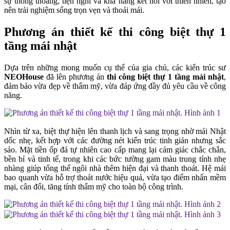
sự thông thoáng, tiện nghi và khả năng kết nối với thiên nhiên, tạo
nên trải nghiệm sống trọn vẹn và thoải mái.
Phương án thiết kế thi công biệt thự 1
tầng mái nhật
Dựa trên những mong muốn cụ thể của gia chủ, các kiến trúc sư
NEOHouse
đã lên phương án
thi công biệt thự 1 tầng mái nhật
,
đảm bảo vừa đẹp về thẩm mỹ, vừa đáp ứng đầy đủ yêu cầu về công
năng.
Nhìn từ xa, biệt thự hiện lên thanh lịch và sang trọng nhờ mái Nhật
dốc nhẹ, kết hợp với các đường nét kiến trúc tinh giản nhưng sắc
sảo. Mặt tiền ốp đá tự nhiên cao cấp mang lại cảm giác chắc chắn,
bền bỉ và tinh tế, trong khi các bức tường gam màu trung tính nhẹ
nhàng giúp tổng thể ngôi nhà thêm hiện đại và thanh thoát. Hệ mái
bao quanh vừa hỗ trợ thoát nước hiệu quả, vừa tạo điểm nhấn mềm
mại, cân đối, tăng tính thẩm mỹ cho toàn bộ công trình.