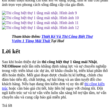
khi hoàn thiện không chỉ toát lên vẻ sang trọng, tinh tế mà còn phản
ánh trọn vẹn phong cách sống đẳng cấp của gia đình.
Tham khảo thêm:
Thiết Kế Và Thi Công Biệt Thự
Vườn 1 Tầng Mái Thái
Tại Huế
Lời kết
Sau khi hoàn thiện dự án
thi công biệt thự 1 tầng mái Nhật
,
NEOHouse
một lần nữa khẳng định năng lực và sự chuyên nghiệp
trong việc triển khai các dự án, từ khâu chuẩn bị, triển khai phần thô
đến hoàn thiện. Mỗi giai đoạn được chuẩn bị kĩ lưỡng, chỉnh chu
đảm bảo tiến độ, chất lượng, sự hài lòng và an tâm tuyệt đối cho
khách hàng.
Nếu bạn đang tìm kiếm đơn vị uy tín để
thi công kiến
trúc
hoặc cần báo giá chi tiết, hãy liên hệ ngay với chúng tôi. Đội
ngũ kiến trúc sư và tư vấn viên luôn sẵn sàng hỗ trợ tận tâm, tư vấn
chuyên sâu và cung cấp báo giá miễn phí.
Trả lời