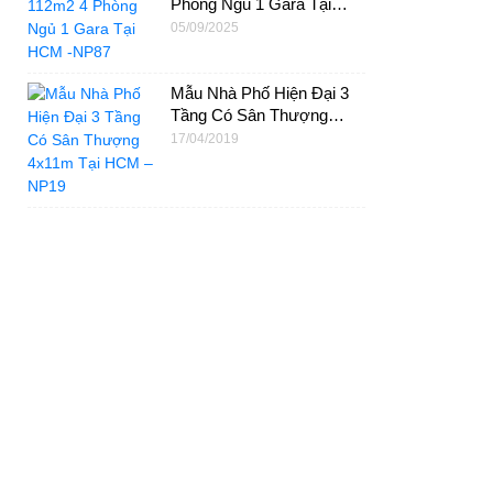
Phòng Ngủ 1 Gara Tại
HCM -NP87
05/09/2025
Mẫu Nhà Phố Hiện Đại 3
Tầng Có Sân Thượng
4x11m Tại HCM – NP19
17/04/2019