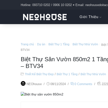
Hotline: 093710 0202 / 0906 10 0202
Email: neohousedoita
Giới Thiệu
Trang chủ
/
Dự án
/
Biệt Thự 1 Tầng
/
Biệt Thự Nhà Vườn
/
Biệt
BTV34
Biệt Thự Sân Vườn 850m2 1 Tầng
– BTV34
/
/
Thiết Kế Biệt Thự Đẹp
Biệt Thự 1 Tầng
Biệt Thự Nhà Vườn
NEOhouse
/
08/11/2024
/
0 Comments
/
222