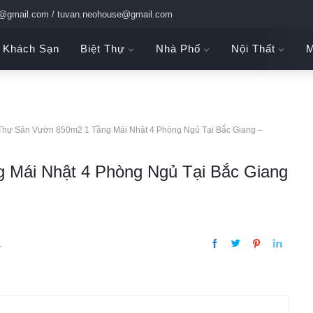
c@gmail.com / tuvan.neohouse@gmail.com
Khách Sạn
Biệt Thự
Nhà Phố
Nội Thất
M
 Thự Sân Vườn 850m2 1 Tầng Mái Nhật 4 Phòng Ngủ Tại Bắc Giang –
 Mái Nhật 4 Phòng Ngủ Tại Bắc Giang
1