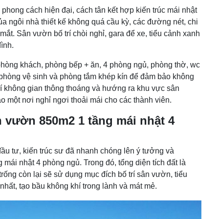
phong cách hiện đại, cách tân kết hợp kiến trúc mái nhật
của ngôi nhà thiết kế không quá cầu kỳ, các đường nét, chi
 mắt. Sân vườn bố trí chòi nghỉ, gara để xe, tiểu cảnh xanh
đình.
phòng khách, phòng bếp + ăn, 4 phòng ngủ, phòng thờ, wc
m phòng vệ sinh và phòng tắm khép kín để đảm bảo không
trí không gian thông thoáng và hướng ra khu vực sân
o một nơi nghỉ ngơi thoải mái cho các thành viên.
n vườn 850m2 1 tầng mái nhật 4
u tư, kiến trúc sư đã nhanh chóng lên ý tưởng và
mái nhật 4 phòng ngủ. Trong đó, tổng diện tích đất là
ống còn lại sẽ sử dụng mục đích bố trí sân vườn, tiểu
nhất, tạo bầu không khí trong lành và mát mẻ.