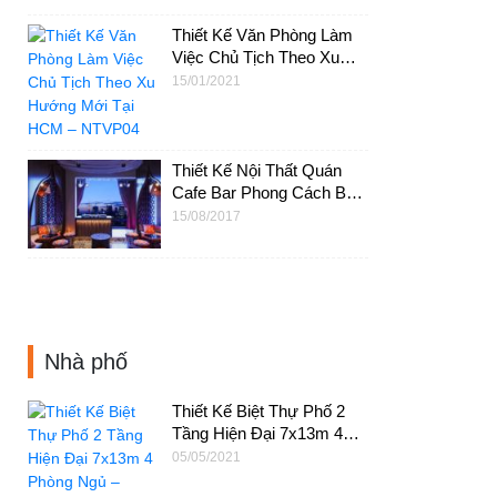
Thiết Kế Văn Phòng Làm
Việc Chủ Tịch Theo Xu
Hướng Mới Tại HCM –
15/01/2021
NTVP04
Thiết Kế Nội Thất Quán
Cafe Bar Phong Cách Ba
Tư Tại HCM – NTS04
15/08/2017
Nhà phố
Thiết Kế Biệt Thự Phố 2
Tầng Hiện Đại 7x13m 4
Phòng Ngủ – NP46
05/05/2021