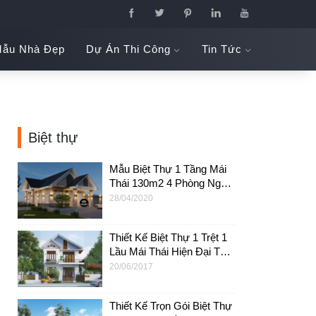
ẫu Nhà Đẹp
Dự Án Thi Công
Tin Tức
Biệt thự
Mẫu Biệt Thự 1 Tầng Mái
Thái 130m2 4 Phòng Ngủ
Tại HCM – BTV26
28/04/2020
Thiết Kế Biệt Thự 1 Trệt 1
Lầu Mái Thái Hiện Đại Tại
Hồ Chí Minh – BT05
20/06/2017
Thiết Kế Trọn Gói Biệt Thự