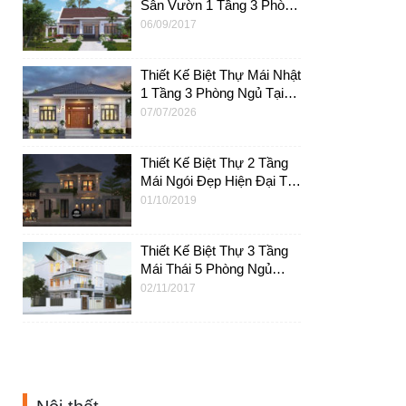
Sân Vườn 1 Tầng 3 Phòng
Ngủ Có Hồ Bơi – BTV03
06/09/2017
Thiết Kế Biệt Thự Mái Nhật
1 Tầng 3 Phòng Ngủ Tại
Quảng Ninh – BT66
07/07/2026
Thiết Kế Biệt Thự 2 Tầng
Mái Ngói Đẹp Hiện Đại Tại
Tp. HCM – BT22
01/10/2019
Thiết Kế Biệt Thự 3 Tầng
Mái Thái 5 Phòng Ngủ
9x18m Tại HCM – BT11A
02/11/2017