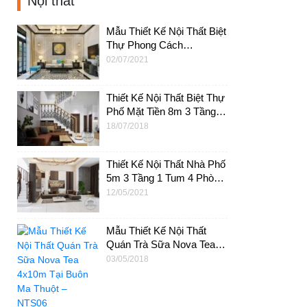
Nội thất
Mẫu Thiết Kế Nội Thất Biệt
Thự Phong Cách
Indochine 10x16m – NT36
02/07/2021
Thiết Kế Nội Thất Biệt Thự
Phố Mặt Tiền 8m 3 Tầng
Tại HCM – NT09
18/07/2018
Thiết Kế Nội Thất Nhà Phố
5m 3 Tầng 1 Tum 4 Phòng
Ngủ Tại HCM – NT30
12/05/2021
Mẫu Thiết Kế Nội Thất
Quán Trà Sữa Nova Tea
4x10m Tại Buôn Ma Thuột
03/05/2018
– NTS06