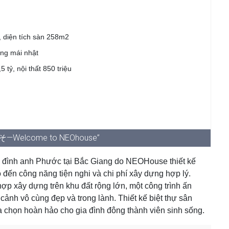
, diện tích sàn 258m2
ầng mái nhật
5 tỷ, nội thất 850 triệu
—Welcome to NEOhouse”
a đình anh Phước tại Bắc Giang do NEOHouse thiết kế
o đến công năng tiện nghi và chi phí xây dựng hợp lý.
ợp xây dựng trên khu đất rộng lớn, một công trình ấn
nh vô cùng đẹp và trong lành. Thiết kế biệt thự sân
 chọn hoàn hảo cho gia đình đông thành viên sinh sống.