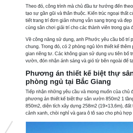
Theo đó, công trình mà chủ đầu tư hướng đến theo 
tạo sự gần gũi và thân thuộc. Kiến trúc ngoại thất 
tiết trang trí đơn giản nhưng vẫn sang trọng và đẹp
cùng sân chơi giải trí cho các thành viên trong gia 
Về công năng sử dụng, anh Phước yêu cầu bố trí 
chung. Trong đó, có 2 phòng ngủ lớn thiết kế thê
gian riêng tư. Các không gian sử dụng ưu tiên bố 
vườn, đón nhận ánh sáng và gió từ bên ngoài để tạ
Phương án thiết kế biệt thự sâ
phòng ngủ tại Bắc Giang
Tiếp nhận những yêu cầu và mong muốn của chủ đầ
phương án thiết kế biệt thự sân vườn 850m2 1 tầng 
850m2, diện tích xây dựng 258m2 (19×13,6m), đất tr
cảnh xanh, chòi nghỉ và gara ô tô sao cho phù hợp 