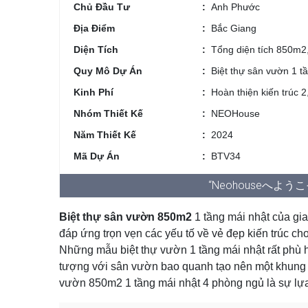
Chủ Đầu Tư
Anh Phước
Địa Điểm
Bắc Giang
Diện Tích
Tổng diện tích 850m2
Quy Mô Dự Án
Biệt thự sân vườn 1 t
Kinh Phí
Hoàn thiện kiến trúc 2,
Nhóm Thiết Kế
NEOHouse
Năm Thiết Kế
2024
Mã Dự Án
BTV34
“Neohouseへようこそ
Biệt thự sân vườn 850m2
1 tầng mái nhật của gi
đáp ứng trọn vẹn các yếu tố về vẻ đẹp kiến trúc ch
Những mẫu biệt thự vườn 1 tầng mái nhật rất phù h
tượng với sân vườn bao quanh tạo nên một khung cả
vườn 850m2 1 tầng mái nhật 4 phòng ngủ là sự lựa