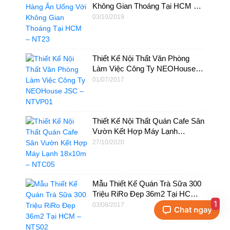
Không Gian Thoáng Tại HCM –
NT23
03/10/2019
Thiết Kế Nội Thất Văn Phòng
Làm Việc Công Ty NEOHouse
JSC – NTVP01
01/07/2017
Thiết Kế Nội Thất Quán Cafe Sân
Vườn Kết Hợp Máy Lạnh
18x10m – NTC05
27/10/2020
Mẫu Thiết Kế Quán Trà Sữa 300
Triệu RiRo Đẹp 36m2 Tại HCM –
1
NTS02
03/08/2017