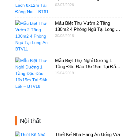
BT61
03/07/2026
Mẫu Biệt Thự Vườn 2 Tầng
130m2 4 Phòng Ngủ Tại Long An
– BTV11
30/05/2018
Mẫu Biệt Thự Nghỉ Dưỡng 1
Tầng Độc Đáo 16x15m Tại Đắk
Lắk – BTV18
19/04/2019
Nội thất
Thiết Kế Nhà Hàng Ăn Uống Với