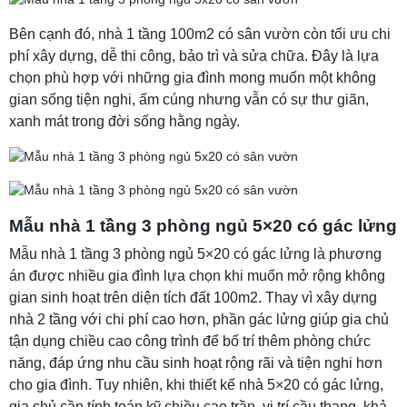
Bên cạnh đó, nhà 1 tầng 100m2 có sân vườn còn tối ưu chi
phí xây dựng, dễ thi công, bảo trì và sửa chữa. Đây là lựa
chọn phù hợp với những gia đình mong muốn một không
gian sống tiện nghi, ấm cúng nhưng vẫn có sự thư giãn,
xanh mát trong đời sống hằng ngày.
Mẫu nhà 1 tầng 3 phòng ngủ 5×20 có gác lửng
Mẫu nhà 1 tầng 3 phòng ngủ 5×20 có gác lửng là phương
án được nhiều gia đình lựa chọn khi muốn mở rộng không
gian sinh hoạt trên diện tích đất 100m2. Thay vì xây dựng
nhà 2 tầng với chi phí cao hơn, phần gác lửng giúp gia chủ
tận dụng chiều cao công trình để bố trí thêm phòng chức
năng, đáp ứng nhu cầu sinh hoạt rộng rãi và tiện nghi hơn
cho gia đình. Tuy nhiên, khi thiết kế nhà 5×20 có gác lửng,
gia chủ cần tính toán kỹ chiều cao trần, vị trí cầu thang, khả