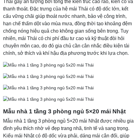
Thái gây ấn tượng bởi tổng thể kiến trúc cao ráo, kiên cố và
thanh thoát. Đặc trưng của hệ mái Thái có độ dốc lớn, kết
cấu vững chãi giúp thoát nước nhanh, bảo vệ công trình,
hạn chế thấm dột vào mùa mưa, đồng thời tạo khoảng đệm
chống nóng hiệu quả cho không gian sống bên trong. Tuy
nhiên, mái Thái có chi phí đầu tư cao và kỹ thuật đòi hỏi
chuyên môn cao, do đó gia chủ cần cân nhắc điều kiện tài
chính, sở thích và khí hậu địa phương trước khi lựa chọn.
Mẫu nhà 1 tầng 3 phòng ngủ 5×20 mái Nhật
Mẫu nhà 1 tầng 3 phòng ngủ 5×20 mái Nhật được nhiều gia
đình yêu thích nhờ vẻ đẹp trang nhã, tinh tế và sang trọng.
Kiểu mái Nhật có độ dốc vừa phải, dáng mái cân đối, giúp