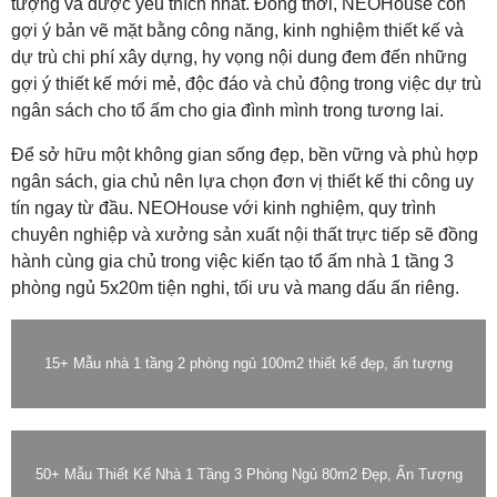
tượng và được yêu thích nhất. Đồng thời, NEOHouse còn
gợi ý bản vẽ mặt bằng công năng, kinh nghiệm thiết kế và
dự trù chi phí xây dựng, hy vọng nội dung đem đến những
gợi ý thiết kế mới mẻ, độc đáo và chủ động trong việc dự trù
ngân sách cho tổ ấm cho gia đình mình trong tương lai.
Để sở hữu một không gian sống đẹp, bền vững và phù hợp
ngân sách, gia chủ nên lựa chọn đơn vị thiết kế thi công uy
tín ngay từ đầu. NEOHouse với kinh nghiệm, quy trình
chuyên nghiệp và xưởng sản xuất nội thất trực tiếp sẽ đồng
hành cùng gia chủ trong việc kiến tạo tổ ấm nhà 1 tầng 3
phòng ngủ 5x20m tiện nghi, tối ưu và mang dấu ấn riêng.
15+ Mẫu nhà 1 tầng 2 phòng ngủ 100m2 thiết kế đẹp, ấn tượng
50+ Mẫu Thiết Kế Nhà 1 Tầng 3 Phòng Ngủ 80m2 Đẹp, Ấn Tượng