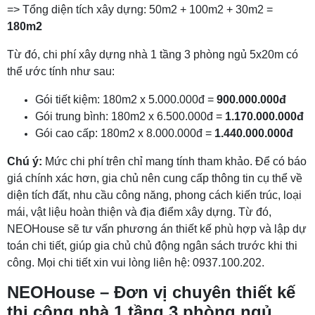
=> Tổng diện tích xây dựng: 50m2 + 100m2 + 30m2 =
180m2
Từ đó, chi phí xây dựng nhà 1 tầng 3 phòng ngủ 5x20m có
thể ước tính như sau:
Gói tiết kiệm: 180m2 x 5.000.000đ =
900.000.000đ
Gói trung bình: 180m2 x 6.500.000đ =
1.170.000.000đ
Gói cao cấp: 180m2 x 8.000.000đ =
1.440.000.000đ
Chú ý:
Mức chi phí trên chỉ mang tính tham khảo. Để có báo
giá chính xác hơn, gia chủ nên cung cấp thông tin cụ thể về
diện tích đất, nhu cầu công năng, phong cách kiến trúc, loại
mái, vật liệu hoàn thiện và địa điểm xây dựng. Từ đó,
NEOHouse sẽ tư vấn phương án thiết kế phù hợp và lập dự
toán chi tiết, giúp gia chủ chủ động ngân sách trước khi thi
công. Mọi chi tiết xin vui lòng liên hệ: 0937.100.202.
NEOHouse – Đơn vị chuyên thiết kế
thi công nhà 1 tầng 3 phòng ngủ