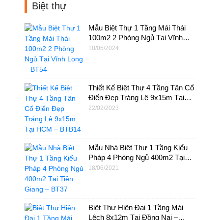
Biệt thự
Mẫu Biệt Thự 1 Tầng Mái Thái
100m2 2 Phòng Ngủ Tại Vĩnh
Long – BT54
10/05/2024
Thiết Kế Biệt Thự 4 Tầng Tân Cổ
Điển Đẹp Tráng Lệ 9x15m Tại
HCM – BTB14
22/02/2023
Mẫu Nhà Biệt Thự 1 Tầng Kiểu
Pháp 4 Phòng Ngủ 400m2 Tại
Tiền Giang – BT37
18/06/2021
Biệt Thự Hiện Đại 1 Tầng Mái
Lệch 8x12m Tại Đồng Nai –