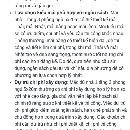
rộng rãi và gần gũi.
Lựa chọn kiểu mái phù hợp với ngân sách:
Mẫu
nhà 1 tầng 3 phòng ngủ 5x20m có thể thiết kế mái
Thái, mái Nhật, mái bằng hoặc mái lệch. Mỗi kiểu mái
sẽ có ưu điểm, chi phí và yêu cầu thi công khác nhau.
Thông thường, mái bằng có thiết kế hiện đại, dễ thi
công và tiết kiệm chi phí, trong khi mái Thái và mái
Nhật tạo vẻ đẹp sang trọng, thoát nước tốt nhưng chi
phí cao hơn đáng kể. Do đó, dựa trên nhu cầu sử
dụng, ngân sách đầu tư và khí hậu địa phương để có
phương án lựa chọn hợp lý nhất.
Dự trù chi phí xây dựng:
Mặc dù nhà 1 tầng 3 phòng
ngủ 5x20m thường có chi phí xây dựng hợp lý hơn so
với nhà cao tầng, gia chủ vẫn nên lập kế hoạch tài
chính rõ ràng trước khi thiết kế và thi công. Việc dự trù
chi phí giúp kiểm soát ngân sách, hạn chế phát sinh và
chủ động hơn trong quá trình xây dựng. Các khoản chi
phí cần dự trù như chi phí thiết kế, chi phí thi công