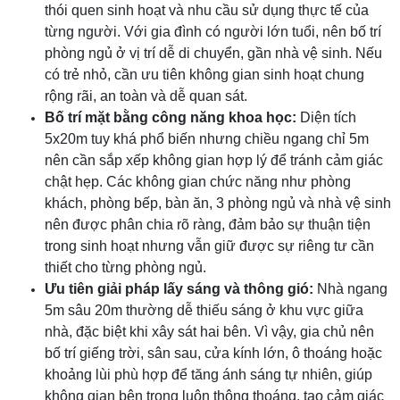
thói quen sinh hoạt và nhu cầu sử dụng thực tế của
từng người. Với gia đình có người lớn tuổi, nên bố trí
phòng ngủ ở vị trí dễ di chuyển, gần nhà vệ sinh. Nếu
có trẻ nhỏ, cần ưu tiên không gian sinh hoạt chung
rộng rãi, an toàn và dễ quan sát.
Bố trí mặt bằng công năng khoa học:
Diện tích
5x20m tuy khá phổ biến nhưng chiều ngang chỉ 5m
nên cần sắp xếp không gian hợp lý để tránh cảm giác
chật hẹp. Các không gian chức năng như phòng
khách, phòng bếp, bàn ăn, 3 phòng ngủ và nhà vệ sinh
nên được phân chia rõ ràng, đảm bảo sự thuận tiện
trong sinh hoạt nhưng vẫn giữ được sự riêng tư cần
thiết cho từng phòng ngủ.
Ưu tiên giải pháp lấy sáng và thông gió:
Nhà ngang
5m sâu 20m thường dễ thiếu sáng ở khu vực giữa
nhà, đặc biệt khi xây sát hai bên. Vì vậy, gia chủ nên
bố trí giếng trời, sân sau, cửa kính lớn, ô thoáng hoặc
khoảng lùi phù hợp để tăng ánh sáng tự nhiên, giúp
không gian bên trong luôn thông thoáng, tạo cảm giác