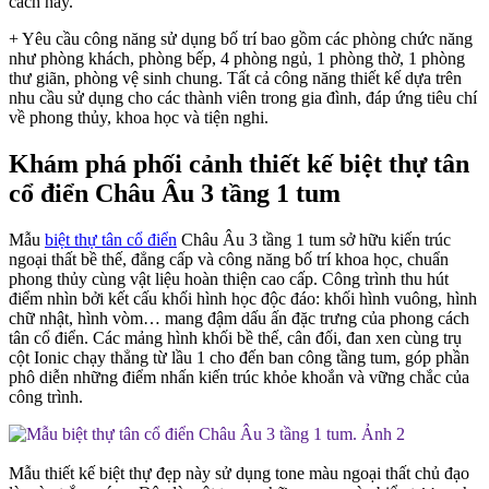
cách này.
+ Yêu cầu công năng sử dụng bố trí bao gồm các phòng chức năng
như phòng khách, phòng bếp, 4 phòng ngủ, 1 phòng thờ, 1 phòng
thư giãn, phòng vệ sinh chung. Tất cả công năng thiết kế dựa trên
nhu cầu sử dụng cho các thành viên trong gia đình, đáp ứng tiêu chí
về phong thủy, khoa học và tiện nghi.
Khám phá phối cảnh thiết kế biệt thự tân
cổ điển Châu Âu 3 tầng 1 tum
Mẫu
biệt thự tân cổ điển
Châu Âu 3 tầng 1 tum sở hữu kiến trúc
ngoại thất bề thế, đẳng cấp và công năng bố trí khoa học, chuẩn
phong thủy cùng vật liệu hoàn thiện cao cấp. Công trình thu hút
điểm nhìn bởi kết cấu khối hình học độc đáo: khối hình vuông, hình
chữ nhật, hình vòm… mang đậm dấu ấn đặc trưng của phong cách
tân cổ điển. Các mảng hình khối bề thế, cân đối, đan xen cùng trụ
cột Ionic chạy thẳng từ lầu 1 cho đến ban công tầng tum, góp phần
phô diễn những điểm nhấn kiến trúc khỏe khoắn và vững chắc của
công trình.
Mẫu thiết kế biệt thự đẹp này sử dụng tone màu ngoại thất chủ đạo