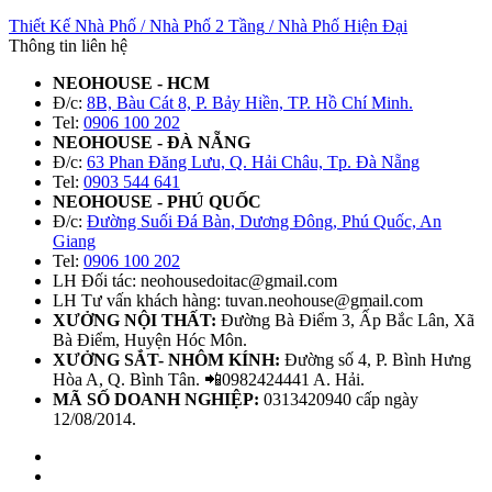
Thiết Kế Nhà Phố
/
Nhà Phố 2 Tầng
/
Nhà Phố Hiện Đại
Thông tin liên hệ
NEOHOUSE - HCM
Đ/c:
8B, Bàu Cát 8, P. Bảy Hiền, TP. Hồ Chí Minh.
Tel:
0906 100 202
NEOHOUSE - ĐÀ NẴNG
Đ/c:
63 Phan Đăng Lưu, Q. Hải Châu, Tp. Đà Nẵng
Tel:
0903 544 641
NEOHOUSE - PHÚ QUỐC
Đ/c:
Đường Suối Đá Bàn, Dương Đông, Phú Quốc, An
Giang
Tel:
0906 100 202
LH Đối tác: neohousedoitac@gmail.com
LH Tư vấn khách hàng: tuvan.neohouse@gmail.com
XƯỞNG NỘI THẤT:
Đường Bà Điểm 3, Ấp Bắc Lân, Xã
Bà Điểm, Huyện Hóc Môn.
XƯỞNG SẮT- NHÔM KÍNH:
Đường số 4, P. Bình Hưng
Hòa A, Q. Bình Tân. 📲0982424441 A. Hải.
MÃ SỐ DOANH NGHIỆP:
0313420940 cấp ngày
12/08/2014.