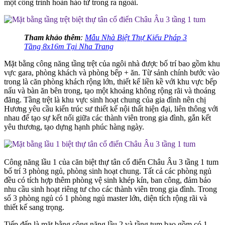
một công trình hoàn hảo từ trong ra ngoài.
Tham khảo thêm
:
Mẫu Nhà Biệt Thự Kiểu Pháp 3
Tầng 8x16m Tại Nha Trang
Mặt bằng công năng tầng trệt của ngôi nhà được bố trí bao gồm khu
vực gara, phòng khách và phòng bếp + ăn. Từ sảnh chính bước vào
trong là căn phòng khách rộng lớn, thiết kế liền kề với khu vực bếp
nấu và bàn ăn bên trong, tạo một khoảng không rộng rãi và thoáng
đãng. Tầng trệt là khu vực sinh hoạt chung của gia đình nên chị
Hương yêu cầu kiến trúc sư thiết kế nội thất hiện đại, liên thông với
nhau để tạo sự kết nối giữa các thành viên trong gia đình, gắn kết
yêu thương, tạo dựng hạnh phúc hàng ngày.
Công năng lầu 1 của căn biệt thự tân cổ điển Châu Âu 3 tầng 1 tum
bố trí 3 phòng ngủ, phòng sinh hoạt chung. Tất cả các phòng ngủ
đều có tích hợp thêm phòng vệ sinh khép kín, ban công, đảm bảo
nhu cầu sinh hoạt riêng tư cho các thành viên trong gia đình. Trong
số 3 phòng ngủ có 1 phòng ngủ master lớn, diện tích rộng rãi và
thiết kế sang trọng.
Tiếp đến là mặt bằng công năng lầu 2 và tầng tum bao gồm có 1