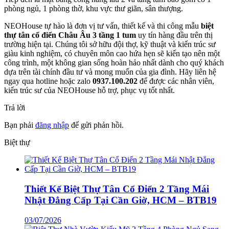
phòng ngủ, 1 phòng thờ, khu vực thư giãn, sân thượng.
NEOHouse tự hào là đơn vị tư vấn, thiết kế và thi công mẫu
biệt
thự tân cổ điển Châu Âu 3 tầng 1 tum
uy tín hàng đầu trên thị
trường hiện tại. Chúng tôi sở hữu đội thợ, kỹ thuật và kiến trúc sư
giàu kinh nghiệm, có chuyên môn cao hứa hẹn sẽ kiến tạo nên một
công trình, một không gian sống hoàn hảo nhất dành cho quý khách
dựa trên tài chính đầu tư và mong muốn của gia đình. Hãy liên hệ
ngay qua hotline hoặc zalo
0937.100.202
để được các nhân viên,
kiến trúc sư của NEOHouse hỗ trợ, phục vụ tốt nhất.
Trả lời
Bạn phải
đăng nhập
để gửi phản hồi.
Biệt thự
Thiết Kế Biệt Thự Tân Cổ Điển 2 Tầng Mái
Nhật Đẳng Cấp Tại Cần Giờ, HCM – BTB19
03/07/2026