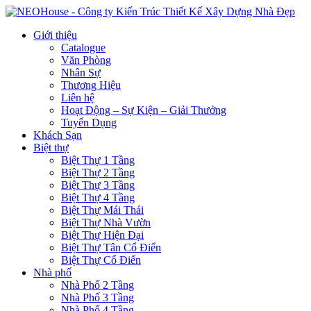
Giới thiệu
Catalogue
Văn Phòng
Nhân Sự
Thương Hiệu
Liên hệ
Hoạt Động – Sự Kiện – Giải Thưởng
Tuyển Dụng
Khách Sạn
Biệt thự
Biệt Thự 1 Tầng
Biệt Thự 2 Tầng
Biệt Thự 3 Tầng
Biệt Thự 4 Tầng
Biệt Thự Mái Thái
Biệt Thự Nhà Vườn
Biệt Thự Hiện Đại
Biệt Thự Tân Cổ Điển
Biệt Thự Cổ Điển
Nhà phố
Nhà Phố 2 Tầng
Nhà Phố 3 Tầng
Nhà Phố 4 Tầng