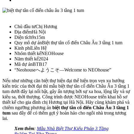
Chủ đầu tư
Chị Hương
Địa điểm
Hà Nội
Diện tích
9x15m
Quy mô dự án
Biệt thự tân cổ điển Châu Âu 3 tầng 1 tum
Kinh phí
Liên Hệ
Nhóm thiết kế
NEOHouse
Năm thiết kế
2024
Mã dự án
BTB17
“Neohouseへようこそ—Welcome to NEOhouse”
Nếu như những căn biệt thự hiện đại thể hiện trọn vẹn xu hướng
kiến trúc của thời đại thì mẫu biệt thự tân cổ điển Châu Âu 3 tầng 1
tum dưới đây lại nổi bật, gây ấn tượng bởi sự xa hoa, lộng lẫy và sự
kiêu sa, thời thượng. Công trình được NEOHouse triển khai hồ sơ
thiết kế cho gia đình chị Hương tại Hà Nội. Hãy cùng khám phá và
chiêm ngưỡng phương án
biệt thự tân cổ điển Châu Âu 3 tầng 1
tum
sau đây để có thêm gợi ý hoàn hảo cho ngôi nhà trong tương
lai.
Xem thêm
:
Mẫu Nhà Biệt Thự Kiểu Pháp 3 Tầng
8x16m Tại Nha Trang