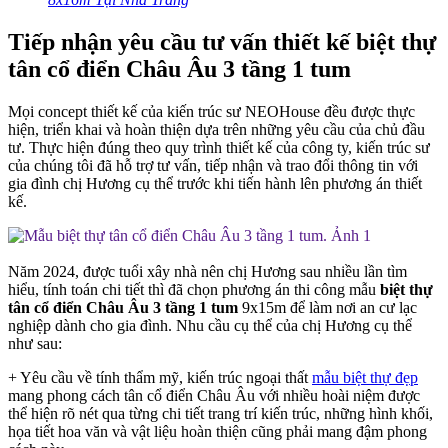
Tiếp nhận yêu cầu tư vấn thiết kế biệt thự
tân cổ điển Châu Âu 3 t
ầng 1 tum
Mọi concept thiết kế của kiến trúc sư NEOHouse đều được thực
hiện, triển khai và hoàn thiện dựa trên những yêu cầu của chủ đầu
tư. Thực hiện đúng theo quy trình thiết kế của công ty, kiến trúc sư
của chúng tôi đã hỗ trợ tư vấn, tiếp nhận và trao đổi thông tin với
gia đình chị Hương cụ thể trước khi tiến hành lên phương án thiết
kế.
Năm 2024, được tuổi xây nhà nên chị Hương sau nhiều lần tìm
hiểu, tính toán chi tiết thì đã chọn phương án thi công mẫu
biệt thự
tân cổ điển Châu Âu 3 tầng 1 tum
9x15m để làm nơi an cư lạc
nghiệp dành cho gia đình. Nhu cầu cụ thể của chị Hương cụ thể
như sau:
+ Yêu cầu về tính thẩm mỹ, kiến trúc ngoại thất
mẫu biệt thự đẹp
mang phong cách tân cổ điển Châu Âu với nhiều hoài niệm được
thể hiện rõ nét qua từng chi tiết trang trí kiến trúc, những hình khối,
họa tiết hoa văn và vật liệu hoàn thiện cũng phải mang đậm phong