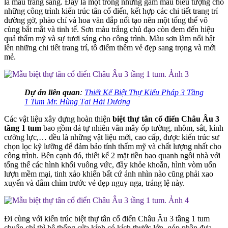
là màu trắng sáng. Đây là một trong những gam màu biểu tượng cho
những công trình kiến trúc tân cổ điển, kết hợp các chi tiết trang trí
đường gờ, phào chỉ và hoa văn đắp nổi tạo nên một tổng thể vô
cùng bắt mắt và tinh tế. Sơn màu trắng chủ đạo còn đem đến hiệu
quả thẩm mỹ và sự tươi sáng cho công trình. Màu sơn làm nổi bật
lên những chi tiết trang trí, tô điểm thêm vẻ đẹp sang trọng và mới
mẻ.
Dự án liên quan
:
Thiết Kế Biệt Thự Kiểu Pháp 3 Tầng
1 Tum Mr. Hùng Tại Hải Dương
Các vật liệu xây dựng hoàn thiện
biệt thự tân cổ điển Châu Âu 3
tầng 1 tum
bao gồm đá tự nhiên vân mây ốp tường, nhôm, sắt, kính
cường lực,… đều là những vật liệu mới, cao cấp, được kiến trúc sư
chọn lọc kỹ lưỡng để đảm bảo tính thẩm mỹ và chất lượng nhất cho
công trình. Bên cạnh đó, thiết kế 2 mặt tiền bao quanh ngôi nhà với
tổng thể các hình khối vuông vức, đầy khỏe khoắn, hình vòm uốn
lượn mềm mại, tinh xảo khiến bất cứ ánh nhìn nào cũng phải xao
xuyến và đắm chìm trước vẻ đẹp nguy nga, tráng lệ này.
Đi cùng với kiến trúc biệt thự tân cổ điển Châu Âu 3 tầng 1 tum
chuẩn chỉ thì hệ thống cửa kính có kích thước lớn, góp phần đưa