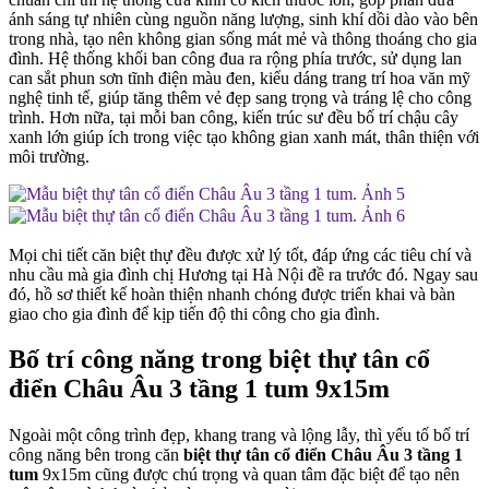
ánh sáng tự nhiên cùng nguồn năng lượng, sinh khí dồi dào vào bên
trong nhà, tạo nên không gian sống mát mẻ và thông thoáng cho gia
đình. Hệ thống khối ban công đua ra rộng phía trước, sử dụng lan
can sắt phun sơn tĩnh điện màu đen, kiểu dáng trang trí hoa văn mỹ
nghệ tinh tế, giúp tăng thêm vẻ đẹp sang trọng và tráng lệ cho công
trình. Hơn nữa, tại mỗi ban công, kiến trúc sư đều bố trí chậu cây
xanh lớn giúp ích trong việc tạo không gian xanh mát, thân thiện với
môi trường.
Mọi chi tiết căn biệt thự đều được xử lý tốt, đáp ứng các tiêu chí và
nhu cầu mà gia đình chị Hương tại Hà Nội đề ra trước đó. Ngay sau
đó, hồ sơ thiết kế hoàn thiện nhanh chóng được triển khai và bàn
giao cho gia đình để kịp tiến độ thi công cho gia đình.
Bố trí công năng trong biệt thự tân cổ
điển Châu Âu 3 tầng 1 tum 9x15m
Ngoài một công trình đẹp, khang trang và lộng lẫy, thì yếu tố bố trí
công năng bên trong căn
biệt thự tân cổ điển Châu Âu 3 tầng 1
tum
9x15m cũng được chú trọng và quan tâm đặc biệt để tạo nên