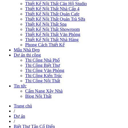
Thiết Kế Nội Thất Căn Hộ Studio
Thiết Kế Nội Thất Nhà Cấp 4
Thiết Kế Nội Thất Quán Cafe
Thiết Kế Nội Thất Quán Trà Sữa
Thiết Kế Nội Thất Spa
Thiết Kế Nội Thất Showroom
Thiết Kế Nội Thất Văn Phòng
Thiết Kế Nội Thất Nhà Hàng
Phong Cách Thiết Kế
Mẫu Nhà Đẹp
Dự án thi công
Thi Công Nhà Phố
Thi Công Biệt Thự
Thi Công Văn Phòng
Thi Công Kiến Trúc
Thi Công Nội Thất
Tin tức
Cẩm Nang Xây Nhà
Blog Nội Thất
Trang chủ
/
Dự án
/
Biệt Thự Tân Cổ Điển