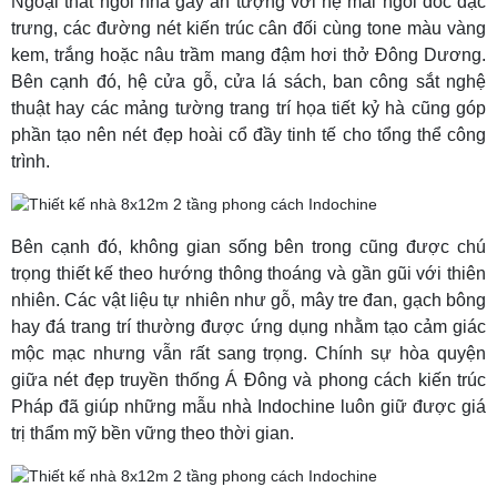
Ngoại thất ngôi nhà gây ấn tượng với hệ mái ngói dốc đặc
trưng, các đường nét kiến trúc cân đối cùng tone màu vàng
kem, trắng hoặc nâu trầm mang đậm hơi thở Đông Dương.
Bên cạnh đó, hệ cửa gỗ, cửa lá sách, ban công sắt nghệ
thuật hay các mảng tường trang trí họa tiết kỷ hà cũng góp
phần tạo nên nét đẹp hoài cổ đầy tinh tế cho tổng thể công
trình.
Bên cạnh đó, không gian sống bên trong cũng được chú
trọng thiết kế theo hướng thông thoáng và gần gũi với thiên
nhiên. Các vật liệu tự nhiên như gỗ, mây tre đan, gạch bông
hay đá trang trí thường được ứng dụng nhằm tạo cảm giác
mộc mạc nhưng vẫn rất sang trọng. Chính sự hòa quyện
giữa nét đẹp truyền thống Á Đông và phong cách kiến trúc
Pháp đã giúp những mẫu nhà Indochine luôn giữ được giá
trị thẩm mỹ bền vững theo thời gian.