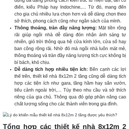
dụng đa dạng phong cách kiến trúc từ hiện đại, tân cổ
điển, kiểu Pháp hay Indochine,… Từ đó, mang đến
cho gia chủ nhiều lựa chọn hơn và dễ dàng chọn theo
sở thích, phong cách cũng như ngân sách của mình.
Thông thoáng, tràn đầy năng lượng:
Mặt tiền rộng
rãi giúp ngôi nhà dễ dàng đón nhận ánh sáng tự
nhiên, gió trời thông qua hệ cửa kính lớn, cửa sổ hay
ban công rộng rãi. Nhờ đó mà ngôi nhà luôn mát mẻ,
thông thoáng và tràn đầy năng lượng tích cực không bị
bí bách, khó chịu.
Dễ dàng tích hợp nhiều tiện ích:
Bên cạnh các lợi
thế trên, thiết kế nhà 8x12m 2 tầng cũng dễ dàng tích
hợp các tiện ích như gara, tầng hầm hay sân vườn,
tiểu cảnh ngoài trời,… Tùy theo nhu cầu và sở thích
riêng của gia chủ. Thông qua đó góp phần nâng cao
chất lượng sống cho các thành viên trong gia đình.
Tổng hợp các thiết kế nhà 8x12m 2