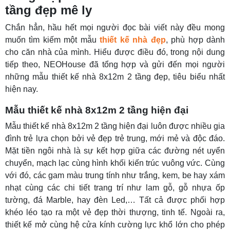
tầng đẹp mê ly
Chắn hẳn, hầu hết mọi người đọc bài viết này đều mong
muốn tìm kiếm một mẫu
thiết kế nhà đẹp
, phù hợp dành
cho căn nhà của mình. Hiểu được điều đó, trong nội dung
tiếp theo, NEOHouse đã tổng hợp và gửi đến mọi người
những mẫu thiết kế nhà 8x12m 2 tầng đẹp, tiêu biểu nhất
hiện nay.
Mẫu thiết kế nhà 8x12m 2 tầng hiện đại
Mẫu thiết kế nhà 8x12m 2 tầng hiện đại luôn được nhiều gia
đình trẻ lựa chọn bởi vẻ đẹp trẻ trung, mới mẻ và độc đáo.
Mặt tiền ngôi nhà là sự kết hợp giữa các đường nét uyển
chuyển, mạch lạc cùng hình khối kiến trúc vuông vức. Cùng
với đó, các gam màu trung tính như trắng, kem, be hay xám
nhạt cùng các chi tiết trang trí như lam gỗ, gỗ nhựa ốp
tường, đá Marble, hay đèn Led,… Tất cả được phối hợp
khéo léo tạo ra một vẻ đẹp thời thượng, tinh tế. Ngoài ra,
thiết kế mở cùng hệ cửa kính cường lực khổ lớn cho phép