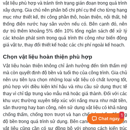
vật liệu phù hợp và tránh tình trạng gián đoạn trong quá trình
xây dựng. Gia chủ nên phân bổ chi phí cụ thể cho từng hạng
mục như thiết kế, thi công phần thô, hoàn thiện, nội thất, hệ
thống điện nước hay sân vườn nếu có. Bên cạnh đó, nên
dự trù thêm khoảng 5% đến 10% tổng ngân sách để xử lý
các khoản phát sinh trong quá trình thi công như biến động
giá vật tư, thay đổi thiết kế hoặc các chi phí ngoài kế hoạch.
Chọn vật liệu hoàn thiện phù hợp
Vật liệu hoàn thiện không chỉ ảnh hưởng đến tính thẩm mỹ
mà còn quyết định độ bền và tuổi thọ của công trình. Gia chủ
nên ưu tiên lựa chọn những loại vật liệu có chất lượng tốt,
phù hợp với điều kiện khí hậu và nhu cầu sử dụng thực tế
thay vì chỉ tập trung vào mẫu mã hoặc giá thành. Đối với các
khu vực thường xuyên tiếp xúc với nắng mưa như mặt tiền,
sân thượng hay ban công, nên sử dụng vật liệu có khả năng
chống thấm, chống trơn trượt và hạn chế bám bẩn để tăng
1
độ bền trong quá trình sử dụng. Bên cạnh đó, việc lựa chọn
vật liệu cũng cần có sự đồng bộ với phong cách kiến trúc