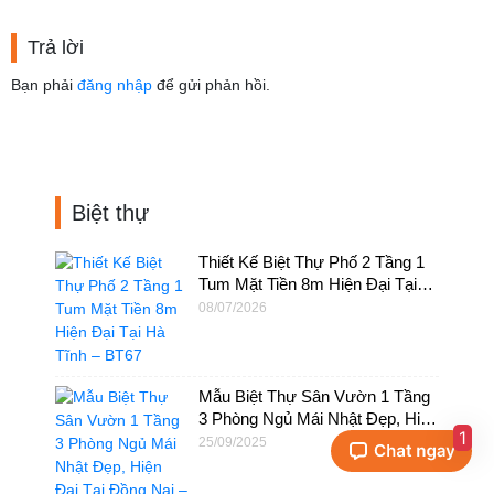
Trả lời
Bạn phải
đăng nhập
để gửi phản hồi.
Biệt thự
Thiết Kế Biệt Thự Phố 2 Tầng 1
Tum Mặt Tiền 8m Hiện Đại Tại
Hà Tĩnh – BT67
08/07/2026
Mẫu Biệt Thự Sân Vườn 1 Tầng
3 Phòng Ngủ Mái Nhật Đẹp, Hiện
1
Đại Tại Đồng Nai – BTV36
25/09/2025