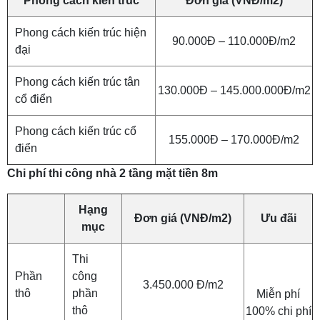
Phong cách kiến trúc
Đơn giá (VNĐ/m2)
Phong cách kiến trúc hiện
90.000Đ – 110.000Đ/m2
đại
Phong cách kiến trúc tân
130.000Đ – 145.000.000Đ/m2
cổ điển
Phong cách kiến trúc cổ
155.000Đ – 170.000Đ/m2
điển
Chi phí thi công
nhà 2 tầng mặt tiền 8m
Hạng
Đơn giá (VNĐ/m2)
Ưu đãi
mục
Thi
Phần
công
3.450.000 Đ/m2
thô
phần
Miễn phí
thô
100% chi phí