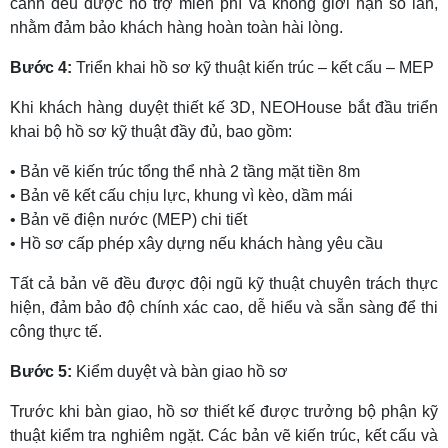
cảnh đều được hỗ trợ miễn phí và không giới hạn số lần,
nhằm đảm bảo khách hàng hoàn toàn hài lòng.
Bước 4:
Triển khai hồ sơ kỹ thuật kiến trúc – kết cấu – MEP
Khi khách hàng duyệt thiết kế 3D, NEOHouse bắt đầu triển
khai bộ hồ sơ kỹ thuật đầy đủ, bao gồm:
• Bản vẽ kiến trúc tổng thể nhà 2 tầng mặt tiền 8m
• Bản vẽ kết cấu chịu lực, khung vì kèo, dầm mái
• Bản vẽ điện nước (MEP) chi tiết
• Hồ sơ cấp phép xây dựng nếu khách hàng yêu cầu
Tất cả bản vẽ đều được đội ngũ kỹ thuật chuyên trách thực
hiện, đảm bảo độ chính xác cao, dễ hiểu và sẵn sàng để thi
công thực tế.
Bước 5:
Kiểm duyệt và bàn giao hồ sơ
Trước khi bàn giao, hồ sơ thiết kế được trưởng bộ phận kỹ
thuật kiểm tra nghiêm ngặt. Các bản vẽ kiến trúc, kết cấu và