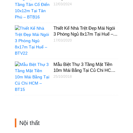
Tân Phú – BTB16
12/03/2024
Thiết Kế Nhà Trệt Đẹp Mái Ngói
3 Phòng Ngủ 8x17m Tại Huế –
BTV22
17/03/2020
Mẫu Biệt Thự 3 Tầng Mặt Tiền
10m Mái Bằng Tại Củ Chi HCM
– BT15
25/10/2018
Nội thất