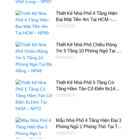
Thiết Kế Nhà Phố 4 Tầng Hiện
Đại Mặt Tiền 4m Tại HCM –
NP99
10/07/2026
Thiết Kế Nhà Phố Chiều Rộng
7m 5 Tầng 10 Phòng Ngủ Tại Đà
Nẵng – NP48
08/05/2021
Thiết Kế Nhà Phố 5 Tầng Có
Tầng Hầm Tân Cổ Điển 8x14m
Tại HCM – NP72
15/06/2023
Mẫu Nhà Phố 4 Tầng Hiện Đại 3
Phòng Ngủ 1 Phòng Thờ Tại Thủ
Đức – NP51
18/06/2021