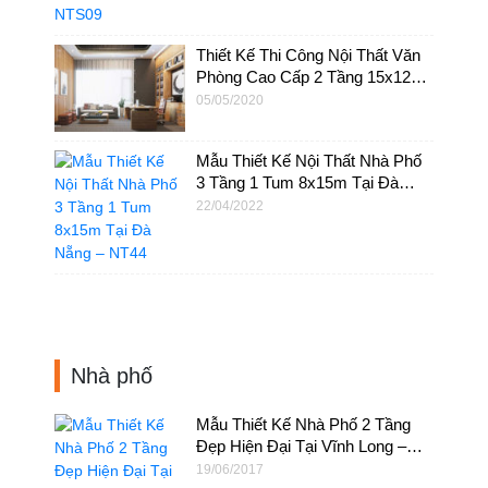
Thiết Kế Thi Công Nội Thất Văn
Phòng Cao Cấp 2 Tầng 15x12m
– NTVP03
05/05/2020
Mẫu Thiết Kế Nội Thất Nhà Phố
3 Tầng 1 Tum 8x15m Tại Đà
Nẵng – NT44
22/04/2022
Nhà phố
Mẫu Thiết Kế Nhà Phố 2 Tầng
Đẹp Hiện Đại Tại Vĩnh Long –
NP07
19/06/2017