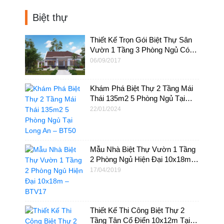
Biệt thự
Thiết Kế Trọn Gói Biệt Thự Sân
Vườn 1 Tầng 3 Phòng Ngủ Có
Hồ Bơi – BTV03
06/09/2017
Khám Phá Biệt Thự 2 Tầng Mái
Thái 135m2 5 Phòng Ngủ Tại
Long An – BT50
22/01/2024
Mẫu Nhà Biệt Thự Vườn 1 Tầng
2 Phòng Ngủ Hiện Đại 10x18m –
BTV17
17/04/2019
Thiết Kế Thi Công Biệt Thự 2
Tầng Tân Cổ Điển 10x12m Tại