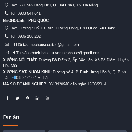
Đ/c:
63 Phan Đăng Lưu, Q. Hải Châu, Tp. Đà Nẵng
Tel:
0903 544 641
NEOHOUSE - PHÚ QUỐC
Đ/c:
Đường Suối Đá Bàn, Dương Đông, Phú Quốc, An Giang
Tel:
0906 100 202
LH Đối tác: neohousedoitac@gmail.com
LH Tư vấn khách hàng: tuvan.neohouse@gmail.com
XƯỞNG NỘI THẤT:
Đường Bà Điểm 3, Ấp Bắc Lân, Xã Bà Điểm, Huyện
Hóc Môn.
XƯỞNG SẮT- NHÔM KÍNH:
Đường số 4, P. Bình Hưng Hòa A, Q. Bình
Tân.
0982424441 A. Hải.
MÃ SỐ DOANH NGHIỆP:
0313420940 cấp ngày 12/08/2014.
Dự án