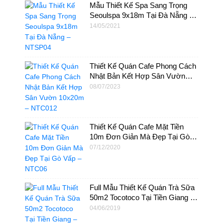
Mẫu Thiết Kế Spa Sang Trọng
Seoulspa 9x18m Tại Đà Nẵng –
NTSP04
14/05/2021
Thiết Kế Quán Cafe Phong Cách
Nhật Bản Kết Hợp Sân Vườn
10x20m – NTC012
08/07/2023
Thiết Kế Quán Cafe Mặt Tiền
10m Đơn Giản Mà Đẹp Tại Gò
Vấp – NTC06
07/12/2020
Full Mẫu Thiết Kế Quán Trà Sữa
50m2 Tocotoco Tại Tiền Giang –
NTS09
04/06/2019