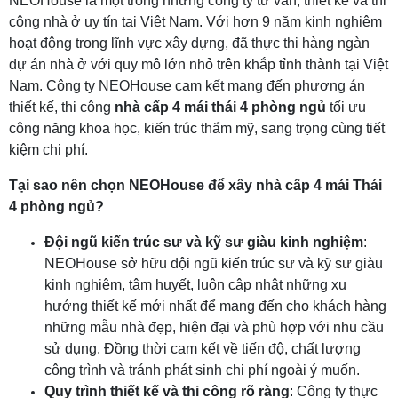
NEOHouse là một trong những công ty tư vấn, thiết kế và thi
công nhà ở uy tín tại Việt Nam. Với hơn 9 năm kinh nghiệm
hoạt động trong lĩnh vực xây dựng, đã thực thi hàng ngàn
dự án nhà ở với quy mô lớn nhỏ trên khắp tỉnh thành tại Việt
Nam. Công ty NEOHouse cam kết mang đến phương án
thiết kế, thi công
nhà cấp 4 mái thái 4 phòng ngủ
tối ưu
công năng khoa học, kiến trúc thẩm mỹ, sang trọng cùng tiết
kiệm chi phí.
Tại sao nên chọn NEOHouse để xây nhà cấp 4 mái Thái
4 phòng ngủ?
Đội ngũ kiến trúc sư và kỹ sư giàu kinh nghiệm
:
NEOHouse sở hữu đội ngũ kiến trúc sư và kỹ sư giàu
kinh nghiệm, tâm huyết, luôn cập nhật những xu
hướng thiết kế mới nhất để mang đến cho khách hàng
những mẫu nhà đẹp, hiện đại và phù hợp với nhu cầu
sử dụng. Đồng thời cam kết về tiến độ, chất lượng
công trình và tránh phát sinh chi phí ngoài ý muốn.
Quy trình thiết kế và thi công rõ ràng
: Công ty thực