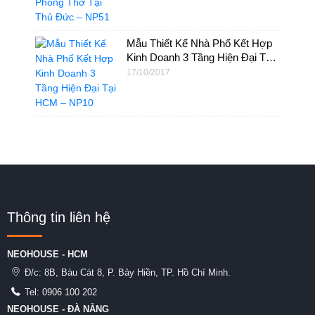
Mẫu Thiết Kế Nhà Phố Kết Hợp
Kinh Doanh 3 Tầng Hiện Đại Tại
HCM – NP10
17/10/2017
Thông tin liên hệ
NEOHOUSE - HCM
Đ/c:
8B, Bàu Cát 8, P. Bảy Hiền, TP. Hồ Chí Minh.
Tel:
0906 100 202
NEOHOUSE - ĐÀ NẴNG