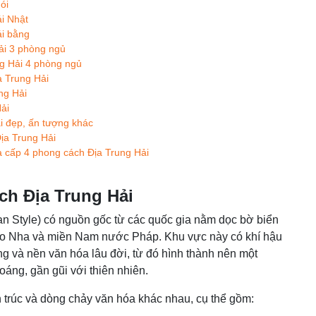
ói
i Nhật
ái bằng
ải 3 phòng ngủ
ng Hải 4 phòng ngủ
a Trung Hải
ng Hải
ải
i đẹp, ấn tượng khác
Địa Trung Hải
à cấp 4 phong cách Địa Trung Hải
ch Địa Trung Hải
n Style) có nguồn gốc từ các quốc gia nằm dọc bờ biển
ào Nha và miền Nam nước Pháp. Khu vực này có khí hậu
 và nền văn hóa lâu đời, từ đó hình thành nên một
áng, gần gũi với thiên nhiên.
 trúc và dòng chảy văn hóa khác nhau, cụ thể gồm: