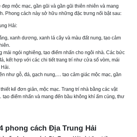
ẻ đẹp mộc mạc, gần gũi và gần gũi thiên nhiên và mang
ình. Phong cách này sở hữu những đặc trưng nổi bật sau:
ung Hải:
ắng, xanh dương, xanh lá cây và màu đất nung, tạo cảm
hiên.
g mái ngói nghiêng, tạo điểm nhấn cho ngôi nhà. Các bức
kết hợp với các chi tiết trang trí như cửa sổ vòm, mái
 Hải.
nhiên như gỗ, đá, gạch nung,… tạo cảm giác mộc mạc, gần
 thiết kế đơn giản, mộc mạc. Trang trí nhà bằng các vật
… tạo điểm nhấn và mang đến bầu không khí ấm cúng, thư
 4 phong cách Địa Trung Hải