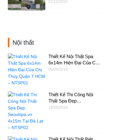
Vũng Tàu – BT25
01/11/2019
Nội thất
Thiết Kế Nội Thất Spa
6x14m Hiện Đại Của Chị
Thúy Quận 7 HCM –
06/05/2018
NTSP01
Thiết Kế Thi Công Nội
Thất Spa Đẹp
Seoulspa.vn 4x15m Tại
18/09/2020
Đà Lạt – NTSP02
Thiết Kế Nội Thất Biệt