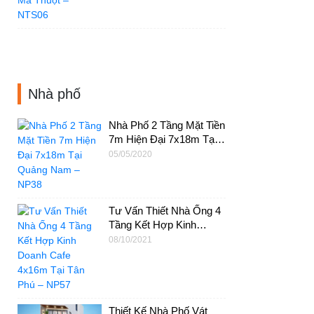
Nhà phố
Nhà Phố 2 Tầng Mặt Tiền
7m Hiện Đại 7x18m Tại
Quảng Nam – NP38
05/05/2020
Tư Vấn Thiết Nhà Ống 4
Tầng Kết Hợp Kinh
Doanh Cafe 4x16m Tại
08/10/2021
Tân Phú – NP57
Thiết Kế Nhà Phố Vát