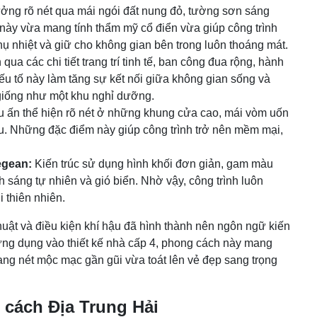
ng rõ nét qua mái ngói đất nung đỏ, tường sơn sáng
này vừa mang tính thẩm mỹ cổ điển vừa giúp công trình
thụ nhiệt và giữ cho không gian bên trong luôn thoáng mát.
qua các chi tiết trang trí tinh tế, ban công đua rộng, hành
u tố này làm tăng sự kết nối giữa không gian sống và
 giống như một khu nghỉ dưỡng.
 ấn thể hiện rõ nét ở những khung cửa cao, mái vòm uốn
u. Những đặc điểm này giúp công trình trở nên mềm mại,
.
egean:
Kiến trúc sử dụng hình khối đơn giản, gam màu
 sáng tự nhiên và gió biển. Nhờ vậy, công trình luôn
 thiên nhiên.
huật và điều kiện khí hậu đã hình thành nên ngôn ngữ kiến
 ứng dụng vào thiết kế nhà cấp 4, phong cách này mang
ang nét mộc mạc gần gũi vừa toát lên vẻ đẹp sang trọng
 cách Địa Trung Hải