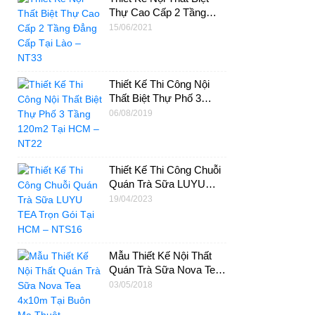
Thự Cao Cấp 2 Tầng
Đẳng Cấp Tại Lào –
15/06/2021
NT33
Thiết Kế Thi Công Nội
Thất Biệt Thự Phố 3
Tầng 120m2 Tại HCM –
06/08/2019
NT22
Thiết Kế Thi Công Chuỗi
Quán Trà Sữa LUYU
TEA Trọn Gói Tại HCM –
19/04/2023
NTS16
Mẫu Thiết Kế Nội Thất
Quán Trà Sữa Nova Tea
4x10m Tại Buôn Ma
03/05/2018
Thuột – NTS06