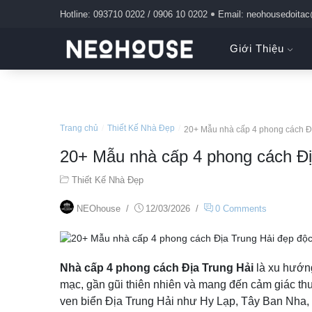
Hotline: 093710 0202 / 0906 10 0202
Email: neohousedoita
Giới Thiệu
Trang chủ
/
Thiết Kế Nhà Đẹp
/
20+ Mẫu nhà cấp 4 phong cách Đ
20+ Mẫu nhà cấp 4 phong cách Đị
Thiết Kế Nhà Đẹp
NEOhouse
/
12/03/2026
/
0 Comments
Nhà cấp 4 phong cách Địa Trung Hải
là xu hướng
mạc, gần gũi thiên nhiên và mang đến cảm giác thư
ven biển Địa Trung Hải như Hy Lạp, Tây Ban Nha