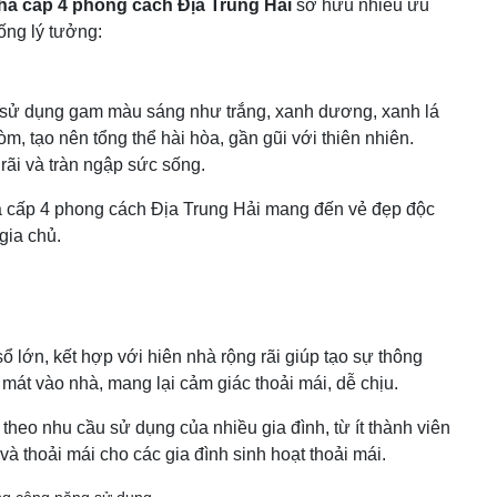
hà cấp 4 phong cách Địa Trung Hải
sở hữu nhiều ưu
ống lý tưởng:
 sử dụng gam màu sáng như trắng, xanh dương, xanh lá
m, tạo nên tổng thể hài hòa, gần gũi với thiên nhiên.
rãi và tràn ngập sức sống.
à cấp 4 phong cách Địa Trung Hải mang đến vẻ đẹp độc
gia chủ.
 lớn, kết hợp với hiên nhà rộng rãi giúp tạo sự thông
mát vào nhà, mang lại cảm giác thoải mái, dễ chịu.
theo nhu cầu sử dụng của nhiều gia đình, từ ít thành viên
và thoải mái cho các gia đình sinh hoạt thoải mái.