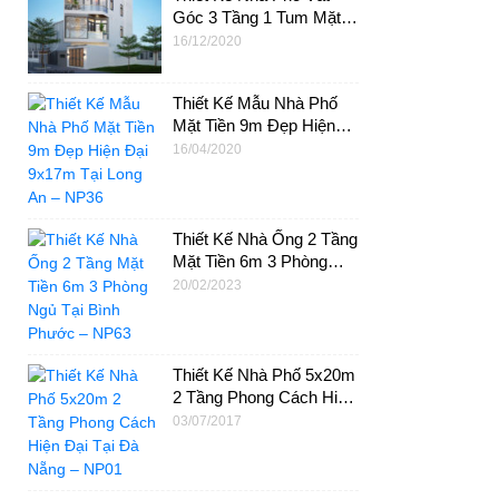
Góc 3 Tầng 1 Tum Mặt
Tiền 4m Tại Quận 11 –
16/12/2020
NP40
Thiết Kế Mẫu Nhà Phố
Mặt Tiền 9m Đẹp Hiện
Đại 9x17m Tại Long An –
16/04/2020
NP36
Thiết Kế Nhà Ống 2 Tầng
Mặt Tiền 6m 3 Phòng
Ngủ Tại Bình Phước –
20/02/2023
NP63
Thiết Kế Nhà Phố 5x20m
2 Tầng Phong Cách Hiện
Đại Tại Đà Nẵng – NP01
03/07/2017