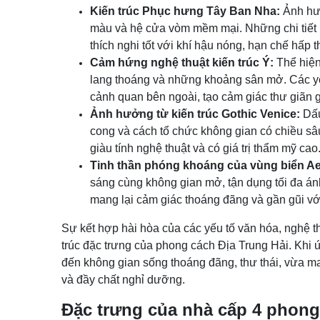
Kiến trúc Phục hưng Tây Ban Nha:
Ảnh hưở
màu và hệ cửa vòm mềm mại. Những chi tiết 
thích nghi tốt với khí hậu nóng, hạn chế hấp 
Cảm hứng nghệ thuật kiến trúc Ý:
Thể hiện 
lang thoáng và những khoảng sân mở. Các yế
cảnh quan bên ngoài, tạo cảm giác thư giãn
Ảnh hưởng từ kiến trúc Gothic Venice:
Dấu
cong và cách tổ chức không gian có chiều sâ
giàu tính nghệ thuật và có giá trị thẩm mỹ cao
Tinh thần phóng khoáng của vùng biển A
sáng cùng không gian mở, tận dụng tối đa ánh
mang lại cảm giác thoáng đãng và gần gũi với
Sự kết hợp hài hòa của các yếu tố văn hóa, nghệ t
trúc đặc trưng của phong cách Địa Trung Hải. Khi
đến không gian sống thoáng đãng, thư thái, vừa m
và đầy chất nghỉ dưỡng.
Đặc trưng của nhà cấp 4 phong