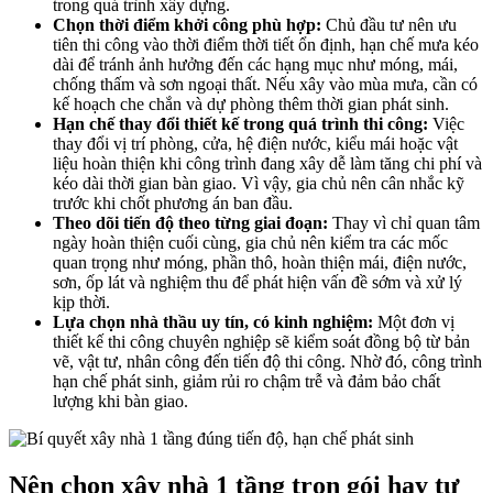
trong quá trình xây dựng.
Chọn thời điểm khởi công phù hợp:
Chủ đầu tư nên ưu
tiên thi công vào thời điểm thời tiết ổn định, hạn chế mưa kéo
dài để tránh ảnh hưởng đến các hạng mục như móng, mái,
chống thấm và sơn ngoại thất. Nếu xây vào mùa mưa, cần có
kế hoạch che chắn và dự phòng thêm thời gian phát sinh.
Hạn chế thay đổi thiết kế trong quá trình thi công:
Việc
thay đổi vị trí phòng, cửa, hệ điện nước, kiểu mái hoặc vật
liệu hoàn thiện khi công trình đang xây dễ làm tăng chi phí và
kéo dài thời gian bàn giao. Vì vậy, gia chủ nên cân nhắc kỹ
trước khi chốt phương án ban đầu.
Theo dõi tiến độ theo từng giai đoạn:
Thay vì chỉ quan tâm
ngày hoàn thiện cuối cùng, gia chủ nên kiểm tra các mốc
quan trọng như móng, phần thô, hoàn thiện mái, điện nước,
sơn, ốp lát và nghiệm thu để phát hiện vấn đề sớm và xử lý
kịp thời.
Lựa chọn nhà thầu uy tín, có kinh nghiệm:
Một đơn vị
thiết kế thi công chuyên nghiệp sẽ kiểm soát đồng bộ từ bản
vẽ, vật tư, nhân công đến tiến độ thi công. Nhờ đó, công trình
hạn chế phát sinh, giảm rủi ro chậm trễ và đảm bảo chất
lượng khi bàn giao.
Nên chọn xây nhà 1 tầng trọn gói hay tự