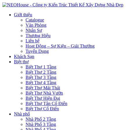
Giới thiệu
Catalogue
Văn Phòng
Nhân Sự
Thương Hiệu
Liên hệ
Hoạt Động – Sự Kiện – Giải Thưởng
Tuyển Dụng
Khách Sạn
Biệt thự
Biệt Thự 1 Tầng
Biệt Thự 2 Tầng
Biệt Thự 3 Tầng
Biệt Thự 4 Tầng
Biệt Thự Mái Thái
Biệt Thự Nhà Vườn
Biệt Thự Hiện Đại
Biệt Thự Tân Cổ Điển
Biệt Thự Cổ Điển
Nhà phố
Nhà Phố 2 Tầng
Nhà Phố 3 Tầng
Nhà Phố 4 Tầng