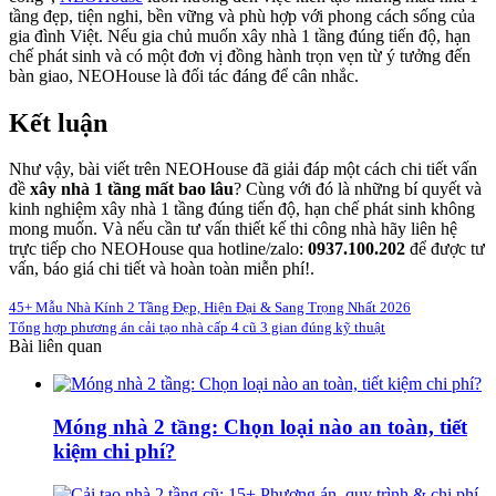
tầng đẹp, tiện nghi, bền vững và phù hợp với phong cách sống của
gia đình Việt. Nếu gia chủ muốn xây nhà 1 tầng đúng tiến độ, hạn
chế phát sinh và có một đơn vị đồng hành trọn vẹn từ ý tưởng đến
bàn giao, NEOHouse là đối tác đáng để cân nhắc.
Kết luận
Như vậy, bài viết trên NEOHouse đã giải đáp một cách chi tiết vấn
đề
xây nhà 1 tầng mất bao lâu
? Cùng với đó là những bí quyết và
kinh nghiệm xây nhà 1 tầng đúng tiến độ, hạn chế phát sinh không
mong muốn. Và nếu cần tư vấn thiết kế thi công nhà hãy liên hệ
trực tiếp cho NEOHouse qua hotline/zalo:
0937.100.202
để được tư
vấn, báo giá chi tiết và hoàn toàn miễn phí!.
45+ Mẫu Nhà Kính 2 Tầng Đẹp, Hiện Đại & Sang Trọng Nhất 2026
Tổng hợp phương án cải tạo nhà cấp 4 cũ 3 gian đúng kỹ thuật
Bài liên quan
Móng nhà 2 tầng: Chọn loại nào an toàn, tiết
kiệm chi phí?