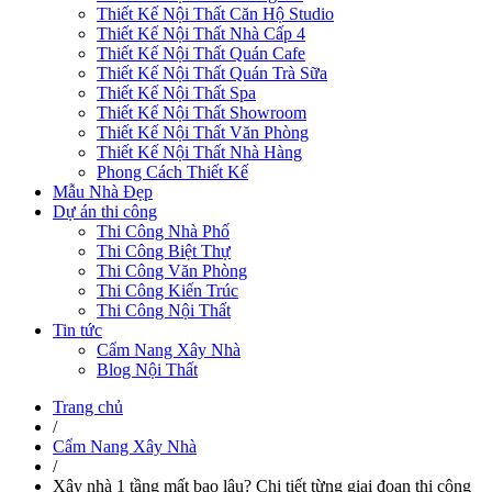
Thiết Kế Nội Thất Căn Hộ Studio
Thiết Kế Nội Thất Nhà Cấp 4
Thiết Kế Nội Thất Quán Cafe
Thiết Kế Nội Thất Quán Trà Sữa
Thiết Kế Nội Thất Spa
Thiết Kế Nội Thất Showroom
Thiết Kế Nội Thất Văn Phòng
Thiết Kế Nội Thất Nhà Hàng
Phong Cách Thiết Kế
Mẫu Nhà Đẹp
Dự án thi công
Thi Công Nhà Phố
Thi Công Biệt Thự
Thi Công Văn Phòng
Thi Công Kiến Trúc
Thi Công Nội Thất
Tin tức
Cẩm Nang Xây Nhà
Blog Nội Thất
Trang chủ
/
Cẩm Nang Xây Nhà
/
Xây nhà 1 tầng mất bao lâu? Chi tiết từng giai đoạn thi công