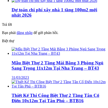
Dự toán chi phí xây nhà 1 tầng 100m2 mới
nhất 2026
Trả lời
Bạn phải
đăng nhập
để gửi phản hồi.
Biệt thự
Mẫu Biệt Thự 2 Tầng Mái Bằng 3 Phòng Ngủ
Sang Trọng 11x12m Tại Nha Trang – BT43
31/03/2023
Thiết Kế Thi Công Biệt Thự 2 Tầng Tân Cổ
Điển 10x12m Tại Tân Phú – BTB16