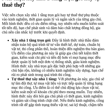
thuê thợ?
Việc nên chọn xây nhà 1 tầng trọn gói hay tự thuê thợ phụ thuộc
vào kinh nghiệm, thời gian quản lý và ngân sách của từng gia chủ.
Mỗi hình thức đều có ưu điểm riêng, tuy nhiên nếu muốn kiểm soát
tốt tiến độ, hạn chế phát sinh và đảm bảo chất lượng đồng bộ, gia
chủ nên cân nhắc kỹ trước khi quyết định.
Xây nhà 1 tầng trọn gói:
Đây là hình thức nhà thầu đảm
nhận toàn bộ quá trình từ tư vấn thiết kế, dự toán, chuẩn bị
vật tư, thi công phần thô, hoàn thiện đến nghiệm thu bàn giao.
Ưu điểm của phương án này là giúp gia chủ tiết kiệm thời
gian, kiểm soát chi phí và tiến độ hơn vì mọi hạng mục đều
được quản lý bởi một đơn vị thống nhất, giàu kinh nghiệm.
Hình thức xây nhà trọn gói đặc biệt phù hợp với những gia
chủ bận rộn, không có nhiều kinh nghiệm xây dựng, hạn chế
rủi ro phát sinh trong quá trình thi công.
Tự thuê thợ xây nhà 1 tầng:
Với phương án này, gia chủ sẽ
tự tìm đội thợ, tự mua vật liệu và trực tiếp quản lý từng hạng
mục thi công. Ưu điểm là có thể chủ động lựa chọn vật tư,
kiểm soát một số khoản chi phí theo mong muốn. Tuy nhiên,
hình thức này đòi hỏi gia chủ phải có thời gian, kinh nghiệm
và giám sát công trình chặt chẽ. Nếu thiếu kinh nghiệm, công
trình rất dễ gặp tình trạng thiếu vật tư, sai kỹ thuật, chậm tiến