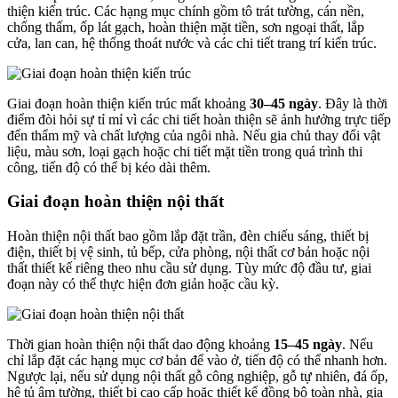
thiện kiến trúc. Các hạng mục chính gồm tô trát tường, cán nền,
chống thấm, ốp lát gạch, hoàn thiện mặt tiền, sơn ngoại thất, lắp
cửa, lan can, hệ thống thoát nước và các chi tiết trang trí kiến trúc.
Giai đoạn hoàn thiện kiến trúc mất khoảng
30–45 ngày
. Đây là thời
điểm đòi hỏi sự tỉ mỉ vì các chi tiết hoàn thiện sẽ ảnh hưởng trực tiếp
đến thẩm mỹ và chất lượng của ngôi nhà. Nếu gia chủ thay đổi vật
liệu, màu sơn, loại gạch hoặc chi tiết mặt tiền trong quá trình thi
công, tiến độ có thể bị kéo dài thêm.
Giai đoạn hoàn thiện nội thất
Hoàn thiện nội thất bao gồm lắp đặt trần, đèn chiếu sáng, thiết bị
điện, thiết bị vệ sinh, tủ bếp, cửa phòng, nội thất cơ bản hoặc nội
thất thiết kế riêng theo nhu cầu sử dụng. Tùy mức độ đầu tư, giai
đoạn này có thể thực hiện đơn giản hoặc cầu kỳ.
Thời gian hoàn thiện nội thất dao động khoảng
15–45 ngày
. Nếu
chỉ lắp đặt các hạng mục cơ bản để vào ở, tiến độ có thể nhanh hơn.
Ngược lại, nếu sử dụng nội thất gỗ công nghiệp, gỗ tự nhiên, đá ốp,
hệ tủ âm tường, thiết bị cao cấp hoặc thiết kế đồng bộ toàn nhà, gia