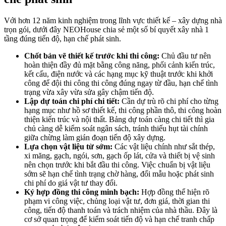
Với hơn 12 năm kinh nghiệm trong lĩnh vực thiết kế – xây dựng nhà
trọn gói, dưới đây NEOHouse chia sẻ một số bí quyết xây nhà 1
tầng đúng tiến độ, hạn chế phát sinh.
Chốt bản vẽ thiết kế trước khi thi công:
Chủ đầu tư nên
hoàn thiện đầy đủ mặt bằng công năng, phối cảnh kiến trúc,
kết cấu, điện nước và các hạng mục kỹ thuật trước khi khởi
công để đội thi công thi công đúng ngay từ đầu, hạn chế tình
trạng vừa xây vừa sửa gây chậm tiến độ.
Lập dự toán chi phí chi tiết:
Cần dự trù rõ chi phí cho từng
hạng mục như hồ sơ thiết kế, thi công phần thô, thi công hoàn
thiện kiến trúc và nội thất. Bảng dự toán càng chi tiết thì gia
chủ càng dễ kiểm soát ngân sách, tránh thiếu hụt tài chính
giữa chừng làm gián đoạn tiến độ xây dựng.
Lựa chọn vật liệu từ sớm:
Các vật liệu chính như sắt thép,
xi măng, gạch, ngói, sơn, gạch ốp lát, cửa và thiết bị vệ sinh
nên chọn trước khi bắt đầu thi công. Việc chuẩn bị vật liệu
sớm sẽ hạn chế tình trạng chờ hàng, đổi mẫu hoặc phát sinh
chi phí do giá vật tư thay đổi.
Ký hợp đồng thi công minh bạch:
Hợp đồng thể hiện rõ
phạm vi công việc, chủng loại vật tư, đơn giá, thời gian thi
công, tiến độ thanh toán và trách nhiệm của nhà thầu. Đây là
cơ sở quan trọng để kiểm soát tiến độ và hạn chế tranh chấp