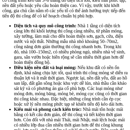
có công trình kéo dài 5–6 tháng do diện tích lớn, kiểu mái phức tạp,
nền đất yếu hoặc yêu cầu hoàn thiện cao. Vì vậy, trước khi khởi
công, gia chủ cần nắm rõ các yếu tố có thể ảnh hưởng trực tiếp đến
tiến độ thi công để có kế hoạch chuẩn bị phù hợp.
Diện tích và quy mô công trình:
Nhà 1 tầng có diện tích
càng lớn thì khối lượng thi công càng nhiều, từ phần móng,
xây tường, làm mái cho đến hoàn thiện sơn, gạch, cửa, điện
nước và nội thất. Những mẫu nhà nhỏ khoảng 50–70m2,
công năng đơn giản thường thi công nhanh hơn. Trong khi
đó, nhà 100–150m2, có nhiều phòng ngủ, nhiều nhà vệ sinh,
gara, sân vườn hoặc hiên rộng sẽ cần nhiều thời gian hơn để
hoàn thiện đồng bộ.
Điều kiện nền đất và loại móng:
Nếu khu đất có nền ổn
định, khả năng chịu lực tốt, quá trình thi công móng sẽ diễn ra
thuận lợi và ít mất thời gian. Ngược lại, nền đất yếu, đất ao hồ
san lấp, đất gần sông hoặc khu vực dễ lún, nhà thầu cần khảo
sát kỹ và có phương án gia cố phù hợp. Các loại móng như
móng đơn, móng băng, móng bè, móng cọc cũng có thời gian
thi công khác nhau. Đặc biệt, những công trình cần ép cọc
hoặc xử lý nền móng phức tạp sẽ khiến tiến độ kéo dài hơn.
Kiểu mái và phong cách kiến trúc:
Nhà mái tôn hoặc mái
bằng có kết cấu đơn giản, dễ thi công và tiết kiệm thời gian
hơn. Còn đối với nhà mái Thái, mái Nhật, mái lệch hoặc mái
có nhiều lớp đua cần nhiều thời gian hơn để thi công khung