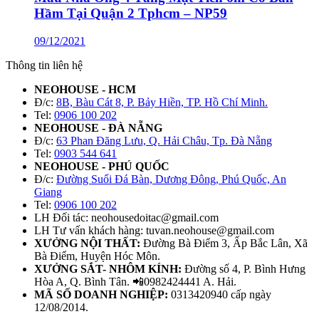
Hầm Tại Quận 2 Tphcm – NP59
09/12/2021
Thông tin liên hệ
NEOHOUSE - HCM
Đ/c:
8B, Bàu Cát 8, P. Bảy Hiền, TP. Hồ Chí Minh.
Tel:
0906 100 202
NEOHOUSE - ĐÀ NẴNG
Đ/c:
63 Phan Đăng Lưu, Q. Hải Châu, Tp. Đà Nẵng
Tel:
0903 544 641
NEOHOUSE - PHÚ QUỐC
Đ/c:
Đường Suối Đá Bàn, Dương Đông, Phú Quốc, An
Giang
Tel:
0906 100 202
LH Đối tác: neohousedoitac@gmail.com
LH Tư vấn khách hàng: tuvan.neohouse@gmail.com
XƯỞNG NỘI THẤT:
Đường Bà Điểm 3, Ấp Bắc Lân, Xã
Bà Điểm, Huyện Hóc Môn.
XƯỞNG SẮT- NHÔM KÍNH:
Đường số 4, P. Bình Hưng
Hòa A, Q. Bình Tân. 📲0982424441 A. Hải.
MÃ SỐ DOANH NGHIỆP:
0313420940 cấp ngày
12/08/2014.