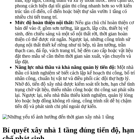
mái, lợp ngói, chống thấm và xử lý thoát nước. Bên cạnh đó,
phong cách hiện đại tối giản thi công nhanh hơn so với kiến
trúc tân cổ điển, cổ điển hoặc biệt thự sân vườn 1 tầng có
nhiều chi tiết trang trí.
Mức độ hoàn thiện nội thất:
Nếu gia chủ chỉ hoàn thiện cơ
bản để vào ở, gồm sơn tường, lát gạch, lắp cửa, thiết bị vệ
sinh, đèn chiếu sáng và một số nội thất rời, thời gian hoàn
thiện có thể được rút ngắn. Ngược lại, những công trình sử
dụng nội thất thiết kế riêng như tủ bếp, tủ âm tường, trần
thạch cao, đá ốp, vách trang trí, hệ đèn cao cấp hoặc vật liệu
đặt theo mẫu sẽ cần thêm thời gian sản xuất, vận chuyển và
lắp đặt.
Năng lực nhà thầu và khả năng quản lý tiến độ:
Một nhà
thầu có kinh nghiệm sẽ biết cách lập kế hoạch thi công, bố trí
nhân công, chuẩn bị vật tư và điều phối các đội thợ hợp lý.
Nhờ đó, tiến độ xây nhà được kiểm soát tốt hơn, hạn chế tình
trạng chờ vật liệu, thiếu nhân công hoặc thi công sai phải sửa
lại. Ngược lại, nếu nhà thầu thiếu kinh nghiệm, quản lý lỏng
lẻo hoặc hợp đồng không rõ ràng, công trình rất dễ bị chậm
tiến độ và phát sinh chi phí ngoài dự kiến.
Bí quyết xây nhà 1 tầng đúng tiến độ, hạn
chế phát sinh