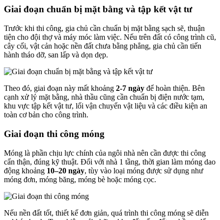
Giai đoạn chuẩn bị mặt bằng và tập kết vật tư
Trước khi thi công, gia chủ cần chuẩn bị mặt bằng sạch sẽ, thuận
tiện cho đội thợ và máy móc làm việc. Nếu trên đất có công trình cũ,
cây cối, vật cản hoặc nền đất chưa bằng phẳng, gia chủ cần tiến
hành tháo dỡ, san lấp và dọn dẹp.
Theo đó, giai đoạn này mất khoảng
2-7 ngày
để hoàn thiện. Bên
cạnh xử lý mặt bằng, nhà thầu cũng cần chuẩn bị điện nước tạm,
khu vực tập kết vật tư, lối vận chuyển vật liệu và các điều kiện an
toàn cơ bản cho công trình.
Giai đoạn thi công móng
Móng là phần chịu lực chính của ngôi nhà nên cần được thi công
cẩn thận, đúng kỹ thuật. Đối với nhà 1 tầng, thời gian làm móng dao
động khoảng
10–20 ngày
, tùy vào loại móng được sử dụng như
móng đơn, móng băng, móng bè hoặc móng cọc.
Nếu nền đất tốt, thiết kế đơn giản, quá trình thi công móng sẽ diễn