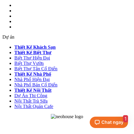
Dự án
Thiết Kế Khách Sạn
Thiết Kế Biệt Thự
Biệt Thự Hiện Đại
Biệt Thự Vườn
Biệt Thự Tân Cổ Điển
Thiết Kế Nhà Phố
Nhà Phố Hiện Đại
Nhà Phố Bán Cổ Điển
Thiết Kế Nội Thất
Dự Án Thi Công
Nội Thất Trà Sữa
Nội Thất Quán Cafe
1