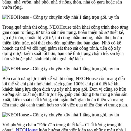
bằng, nhà vườn, nhà phố, nhà ở nông thôn, nhà có gara hoặc sân
vườn rộng.
Trong quá trình thi công, NEOHouse triển khai công trình theo từng
giai đoạn rõ ràng, từ khảo sát hiện trạng, hoàn thiện hồ sơ thiết kế,
lập dự toán, chuẩn bị vật tư, thi công phần móng, phần thô, hoàn
thiện kiến trúc, nội thất cho đến nghiệm thu bàn giao. Nhờ có kế
hoạch cụ thể và đội ngũ giám sát theo sát công trình, tiến độ xây
dựng được kiểm soát tốt hơn, hạn chế tình trạng chậm trễ, sai lệch
bản vẽ hoặc phát sinh chi phí ngoài dự kiến.
Bên cạnh năng lực thiết kế và thi công, NEOHouse còn mang đến
lợi thế về chi phí nhờ chính sách giảm 100% chi phí thiết kế khi
khách hàng lựa chọn dịch vụ xây nhà trọn gói. Đơn vị cũng sở hữu
xưởng sản xuất nội thất trực tiếp, giúp chủ động hơn trong khâu sản
xuất, kiểm soát chất lượng, rút ngắn thời gian hoàn thiện và mang
đến mức giá cạnh tranh hơn so với việc qua nhiều đơn vị trung gian.
Với phương châm “Độc đáo trong thiết kế – Chất lượng trong thi
công”,
NEOHouse
luôn hướng đến việc kiến tạo những mẫu nhà 1