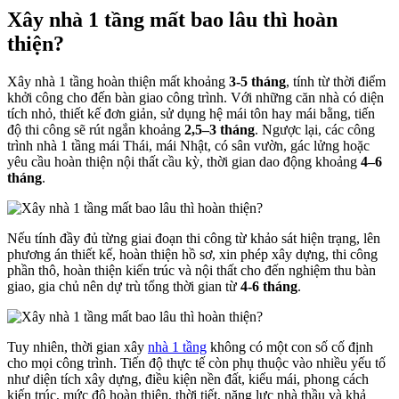
Xây nhà 1 tầng mất bao lâu thì hoàn
thiện?
Xây nhà 1 tầng hoàn thiện mất khoảng
3-5 tháng
, tính từ thời điểm
khởi công cho đến bàn giao công trình. Với những căn nhà có diện
tích nhỏ, thiết kế đơn giản, sử dụng hệ mái tôn hay mái bằng, tiến
độ thi công sẽ rút ngắn khoảng
2,5–3 tháng
. Ngược lại, các công
trình nhà 1 tầng mái Thái, mái Nhật, có sân vườn, gác lửng hoặc
yêu cầu hoàn thiện nội thất cầu kỳ, thời gian dao động khoảng
4–6
tháng
.
Nếu tính đầy đủ từng giai đoạn thi công từ khảo sát hiện trạng, lên
phương án thiết kế, hoàn thiện hồ sơ, xin phép xây dựng, thi công
phần thô, hoàn thiện kiến trúc và nội thất cho đến nghiệm thu bàn
giao, gia chủ nên dự trù tổng thời gian từ
4-6 tháng
.
Tuy nhiên, thời gian xây
nhà 1 tầng
không có một con số cố định
cho mọi công trình. Tiến độ thực tế còn phụ thuộc vào nhiều yếu tố
như diện tích xây dựng, điều kiện nền đất, kiểu mái, phong cách
kiến trúc, mức độ hoàn thiện, thời tiết, năng lực nhà thầu và khả