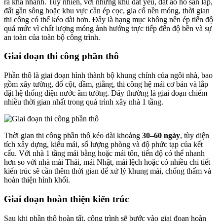
ra khá nhanh. Tuy nhiên, với những khu đất yếu, đất ao hồ san lấp,
đất gần sông hoặc khu vực cần ép cọc, gia cố nền móng, thời gian
thi công có thể kéo dài hơn. Đây là hạng mục không nên ép tiến độ
quá mức vì chất lượng móng ảnh hưởng trực tiếp đến độ bền và sự
an toàn của toàn bộ công trình.
Giai đoạn thi công phần thô
Phần thô là giai đoạn hình thành bộ khung chính của ngôi nhà, bao
gồm xây tường, đổ cột, dầm, giằng, thi công hệ mái cơ bản và lắp
đặt hệ thống điện nước âm tường. Đây thường là giai đoạn chiếm
nhiều thời gian nhất trong quá trình xây nhà 1 tầng.
Thời gian thi công phần thô kéo dài khoảng
30–60 ngày
, tùy diện
tích xây dựng, kiểu mái, số lượng phòng và độ phức tạp của kết
cấu. Với nhà 1 tầng mái bằng hoặc mái tôn, tiến độ có thể nhanh
hơn so với nhà mái Thái, mái Nhật, mái lệch hoặc có nhiều chi tiết
kiến trúc sẽ cần thêm thời gian để xử lý khung mái, chống thấm và
hoàn thiện hình khối.
Giai đoạn hoàn thiện kiến trúc
Sau khi phần thô hoàn tất, công trình sẽ bước vào giai đoạn hoàn