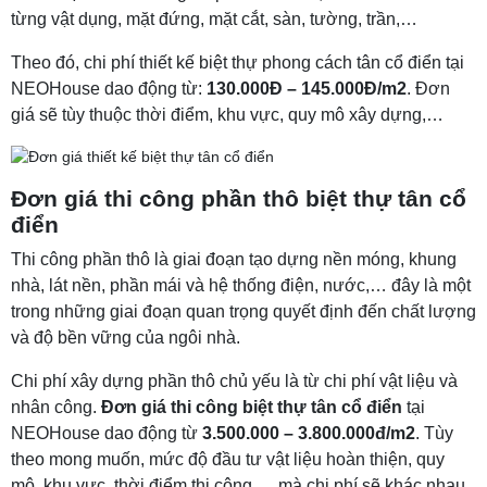
từng vật dụng, mặt đứng, mặt cắt, sàn, tường, trần,…
Theo đó, chi phí thiết kế biệt thự phong cách tân cổ điển tại
NEOHouse dao động từ:
130.000Đ – 145.000Đ/m2
. Đơn
giá sẽ tùy thuộc thời điểm, khu vực, quy mô xây dựng,…
Đơn giá thi công phần thô biệt thự tân cổ
điển
Thi công phần thô là giai đoạn tạo dựng nền móng, khung
nhà, lát nền, phần mái và hệ thống điện, nước,… đây là một
trong những giai đoạn quan trọng quyết định đến chất lượng
và độ bền vững của ngôi nhà.
Chi phí xây dựng phần thô chủ yếu là từ chi phí vật liệu và
nhân công.
Đơn giá thi công biệt thự tân cổ điển
tại
NEOHouse dao động từ
3.500.000 – 3.800.000đ/m2
. Tùy
theo mong muốn, mức độ đầu tư vật liệu hoàn thiện, quy
mô, khu vực, thời điểm thi công,… mà chi phí sẽ khác nhau.