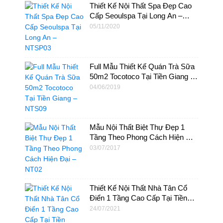
Thiết Kế Nội Thất Spa Đẹp Cao
Cấp Seoulspa Tại Long An –
NTSP03
05/11/2020
Full Mẫu Thiết Kế Quán Trà Sữa
50m2 Tocotoco Tại Tiền Giang –
NTS09
04/06/2019
Mẫu Nội Thất Biệt Thự Đẹp 1
Tầng Theo Phong Cách Hiện Đại
– NT02
03/07/2017
Thiết Kế Nội Thất Nhà Tân Cổ
Điển 1 Tầng Cao Cấp Tại Tiền
Giang – NT39
24/07/2021