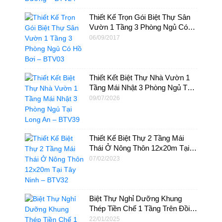
Thiết Kế Trọn Gói Biệt Thự Sân
Vườn 1 Tầng 3 Phòng Ngủ Có
Hồ Bơi – BTV03
06/09/2017
Thiết Kết Biệt Thự Nhà Vườn 1
Tầng Mái Nhật 3 Phòng Ngủ Tại
Long An – BTV39
09/07/2026
Thiết Kế Biệt Thự 2 Tầng Mái
Thái Ở Nông Thôn 12x20m Tại
Tây Ninh – BTV32
07/02/2023
Biệt Thự Nghỉ Dưỡng Khung
Thép Tiền Chế 1 Tầng Trên Đồi
Tại Đà Lạt – BT58
22/01/2025