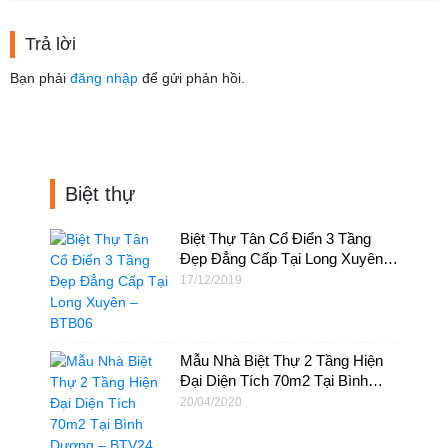
Trả lời
Bạn phải
đăng nhập
để gửi phản hồi.
Biệt thự
Biệt Thự Tân Cổ Điển 3 Tầng
Đẹp Đẳng Cấp Tại Long Xuyên –
BTB06
17/12/2019
Mẫu Nhà Biệt Thự 2 Tầng Hiện
Đại Diện Tích 70m2 Tại Bình
Dương – BTV24
20/04/2020