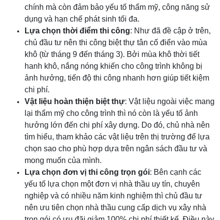
chính mà còn đảm bảo yếu tố thẩm mỹ, công năng sử
dụng và hạn chế phát sinh tối đa.
Lựa chọn thời điểm thi công
: Như đã đề cập ở trên,
chủ đầu tư nên thi công biệt thự tân cổ điển vào mùa
khô (từ tháng 9 đến tháng 3). Bởi mùa khô thời tiết
hanh khô, nắng nóng khiến cho công trình không bị
ảnh hưởng, tiến độ thi công nhanh hơn giúp tiết kiệm
chi phí.
Vật liệu hoàn thiện biệt thự
: Vật liệu ngoài việc mang
lại thẩm mỹ cho công trình thì nó còn là yếu tố ảnh
hưởng lớn đến chi phí xây dựng. Do đó, chủ nhà nên
tìm hiểu, tham khảo các vật liệu trên thị trường để lựa
chọn sao cho phù hợp dựa trên ngân sách đầu tư và
mong muốn của mình.
Lựa chọn đơn vị thi công trọn gói
: Bên cạnh các
yếu tố lựa chọn một đơn vị nhà thầu uy tín, chuyên
nghiệp và có nhiều năm kinh nghiệm thì chủ đầu tư
nên ưu tiên chọn nhà thầu cung cấp dịch vụ xây nhà
trọn gói có ưu đãi giảm 100% chi phí thiết kế. Điều này