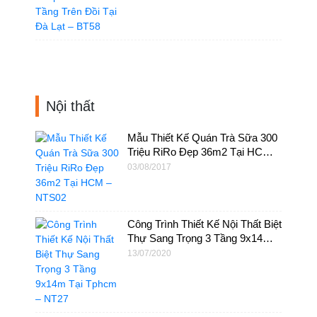
Nội thất
Mẫu Thiết Kế Quán Trà Sữa 300
Triệu RiRo Đẹp 36m2 Tại HCM –
NTS02
03/08/2017
Công Trình Thiết Kế Nội Thất Biệt
Thự Sang Trọng 3 Tầng 9x14m
Tại Tphcm – NT27
13/07/2020