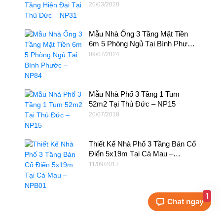
NP31
20/03/2020
Mẫu Nhà Ống 3 Tầng Mặt Tiền
6m 5 Phòng Ngủ Tại Bình Phước
– NP84
09/07/2024
Mẫu Nhà Phố 3 Tầng 1 Tum
52m2 Tại Thủ Đức – NP15
20/07/2018
Thiết Kế Nhà Phố 3 Tầng Bán Cổ
Điển 5x19m Tại Cà Mau –
NPB01
11/09/2017
1