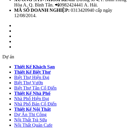
Hòa A, Q. Bình Tân. 📲0982424441 A. Hải.
MÃ SỐ DOANH NGHIỆP:
0313420940 cấp ngày
12/08/2014.
Dự án
Thiết Kế Khách Sạn
Thiết Kế Biệt Thự
Biệt Thự Hiện Đại
Biệt Thự Vườn
Biệt Thự Tân Cổ Điển
Thiết Kế Nhà Phố
Nhà Phố Hiện Đại
Nhà Phố Bán Cổ Điển
Thiết Kế Nội Thất
Dự Án Thi Công
Nội Thất Trà Sữa
Nội Thất Quán Cafe