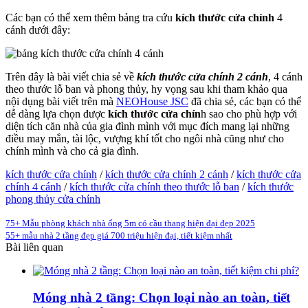
Các bạn có thể xem thêm bảng tra cứu
kích thước cửa chính
4
cánh dưới đây:
Trên đây là bài viết chia sẻ về
k
ích thước cửa chính 2 cánh
, 4 cánh
theo thước lỗ ban và phong thủy, hy vọng sau khi tham khảo qua
nội dụng bài viết trên mà
NEOHouse JSC
đã chia sẻ, các bạn có thể
dễ dàng lựa chọn được
kích thước cửa chín
h sao cho phù hợp với
diện tích căn nhà của gia đình mình với mục đích mang lại những
điều may mắn, tài lộc, vượng khí tốt cho ngôi nhà cũng như cho
chính mình và cho cả gia đình.
kích thước cửa chính
/
kích thước cửa chính 2 cánh
/
kích thước cửa
chính 4 cánh
/
kích thước cửa chính theo thước lỗ ban
/
kích thước
phong thủy cửa chính
75+ Mẫu phòng khách nhà ống 5m có cầu thang hiện đại đẹp 2025
55+ mẫu nhà 2 tầng đẹp giá 700 triệu hiện đại, tiết kiệm nhất
Bài liên quan
Móng nhà 2 tầng: Chọn loại nào an toàn, tiết