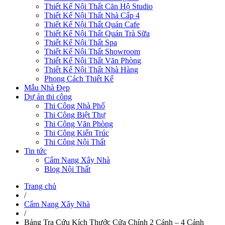
Thiết Kế Nội Thất Căn Hộ Studio
Thiết Kế Nội Thất Nhà Cấp 4
Thiết Kế Nội Thất Quán Cafe
Thiết Kế Nội Thất Quán Trà Sữa
Thiết Kế Nội Thất Spa
Thiết Kế Nội Thất Showroom
Thiết Kế Nội Thất Văn Phòng
Thiết Kế Nội Thất Nhà Hàng
Phong Cách Thiết Kế
Mẫu Nhà Đẹp
Dự án thi công
Thi Công Nhà Phố
Thi Công Biệt Thự
Thi Công Văn Phòng
Thi Công Kiến Trúc
Thi Công Nội Thất
Tin tức
Cẩm Nang Xây Nhà
Blog Nội Thất
Trang chủ
/
Cẩm Nang Xây Nhà
/
Bảng Tra Cứu Kích Thước Cửa Chính 2 Cánh – 4 Cánh