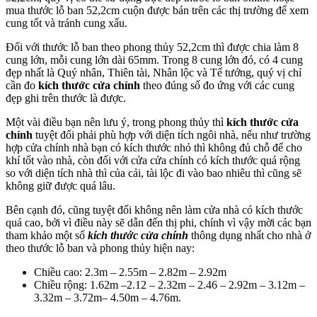
mua thước lỗ ban 52,2cm cuộn được bán trên các thị trường để xem
cung tốt và tránh cung xấu.
Đối với thước lỗ ban theo phong thủy 52,2cm thì được chia làm 8
cung lớn, mỗi cung lớn dài 65mm. Trong 8 cung lớn đó, có 4 cung
đẹp nhất là Quý nhân, Thiên tài, Nhân lộc và Tể tướng, quý vị chỉ
cần đo
kích thước cửa chính
theo đúng số đo ứng với các cung
đẹp ghi trên thước là được.
Một vài điều bạn nên lưu ý, trong phong thủy thì
kích thước cửa
chính
tuyệt đối phải phù hợp với diện tích ngôi nhà, nếu như trường
hợp cửa chính nhà bạn có kích thước nhỏ thì không đủ chỗ để cho
khí tốt vào nhà, còn đối với cửa cửa chính có kích thước quá rộng
so với diện tích nhà thì của cải, tài lộc đi vào bao nhiêu thì cũng sẽ
không giữ được quá lâu.
Bên cạnh đó, cũng tuyệt đối không nên làm cửa nhà có kích thước
quá cao, bởi vì điều này sẽ dẫn đến thị phi, chính vì vậy mời các bạn
tham khảo một số
kích thước cửa chính
thông dụng nhất cho nhà ở
theo thước lỗ ban và phong thủy hiện nay:
Chiều cao: 2.3m – 2.55m – 2.82m – 2.92m
Chiều rộng: 1.62m –2.12 – 2.32m – 2.46 – 2.92m – 3.12m –
3.32m – 3.72m– 4.50m – 4.76m.