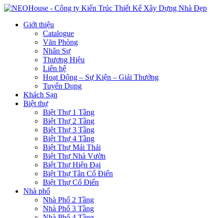
Giới thiệu
Catalogue
Văn Phòng
Nhân Sự
Thương Hiệu
Liên hệ
Hoạt Động – Sự Kiện – Giải Thưởng
Tuyển Dụng
Khách Sạn
Biệt thự
Biệt Thự 1 Tầng
Biệt Thự 2 Tầng
Biệt Thự 3 Tầng
Biệt Thự 4 Tầng
Biệt Thự Mái Thái
Biệt Thự Nhà Vườn
Biệt Thự Hiện Đại
Biệt Thự Tân Cổ Điển
Biệt Thự Cổ Điển
Nhà phố
Nhà Phố 2 Tầng
Nhà Phố 3 Tầng
Nhà Phố 4 Tầng