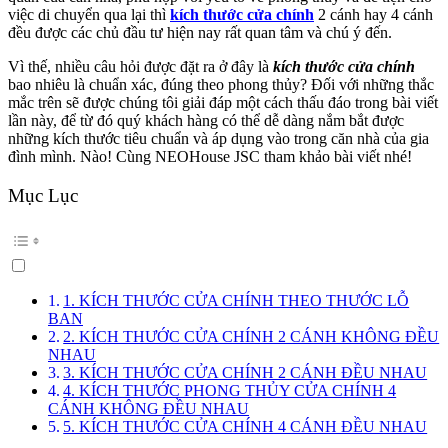
việc di chuyển qua lại thì
kích thước cửa chính
2 cánh hay 4 cánh
đều được các chủ đầu tư hiện nay rất quan tâm và chú ý đến.
Vì thế, nhiều câu hỏi được đặt ra ở đây là
kích thước cửa chính
bao nhiêu là chuẩn xác, đúng theo phong thủy? Đối với những thắc
mắc trên sẽ được chúng tôi giải đáp một cách thấu đáo trong bài viết
lần này, để từ đó quý khách hàng có thể dễ dàng nắm bắt được
những kích thước tiêu chuẩn và áp dụng vào trong căn nhà của gia
đình mình. Nào! Cùng NEOHouse JSC tham khảo bài viết nhé!
Mục Lục
1. KÍCH THƯỚC CỬA CHÍNH THEO THƯỚC LỖ
BAN
2. KÍCH THƯỚC CỬA CHÍNH 2 CÁNH KHÔNG ĐỀU
NHAU
3. KÍCH THƯỚC CỬA CHÍNH 2 CÁNH ĐỀU NHAU
4. KÍCH THƯỚC PHONG THỦY CỬA CHÍNH 4
CÁNH KHÔNG ĐỀU NHAU
5. KÍCH THƯỚC CỬA CHÍNH 4 CÁNH ĐỀU NHAU