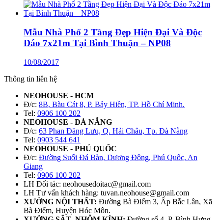
Mẫu Nhà Phố 2 Tầng Đẹp Hiện Đại Và Độc
Đáo 7x21m Tại Bình Thuận – NP08
10/08/2017
Thông tin liên hệ
NEOHOUSE - HCM
Đ/c:
8B, Bàu Cát 8, P. Bảy Hiền, TP. Hồ Chí Minh.
Tel:
0906 100 202
NEOHOUSE - ĐÀ NẴNG
Đ/c:
63 Phan Đăng Lưu, Q. Hải Châu, Tp. Đà Nẵng
Tel:
0903 544 641
NEOHOUSE - PHÚ QUỐC
Đ/c:
Đường Suối Đá Bàn, Dương Đông, Phú Quốc, An
Giang
Tel:
0906 100 202
LH Đối tác: neohousedoitac@gmail.com
LH Tư vấn khách hàng: tuvan.neohouse@gmail.com
XƯỞNG NỘI THẤT:
Đường Bà Điểm 3, Ấp Bắc Lân, Xã
Bà Điểm, Huyện Hóc Môn.
XƯỞNG SẮT- NHÔM KÍNH:
Đường số 4, P. Bình Hưng