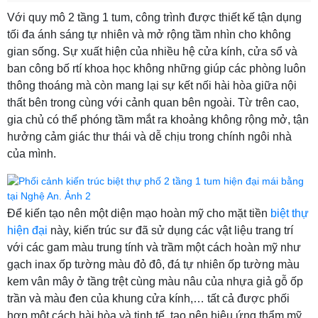
Với quy mô 2 tầng 1 tum, công trình được thiết kế tận dụng
tối đa ánh sáng tự nhiên và mở rộng tầm nhìn cho không
gian sống. Sự xuất hiện của nhiều hệ cửa kính, cửa sổ và
ban công bố rtí khoa học không những giúp các phòng luôn
thông thoáng mà còn mang lại sự kết nối hài hòa giữa nội
thất bên trong cùng với cảnh quan bên ngoài. Từ trên cao,
gia chủ có thể phóng tầm mắt ra khoảng không rộng mở, tận
hưởng cảm giác thư thái và dễ chịu trong chính ngôi nhà
của mình.
Để kiến tạo nên một diện mạo hoàn mỹ cho mặt tiền
biệt thự
hiện đại
này, kiến trúc sư đã sử dụng các vật liệu trang trí
với các gam màu trung tính và trầm một cách hoàn mỹ như
gạch inax ốp tường màu đỏ đô, đá tự nhiên ốp tường màu
kem vân mây ở tầng trệt cùng màu nâu của nhựa giả gỗ ốp
trần và màu đen của khung cửa kính,… tất cả được phối
hợp một cách hài hòa và tinh tế, tạo nên hiệu ứng thẩm mỹ