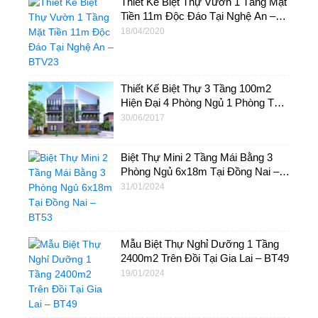
Thiết Kế Biệt Thự Vườn 1 Tầng Mặt
Tiền 11m Độc Đáo Tại Nghệ An –
BTV23
18/04/2020
Thiết Kế Biệt Thự 3 Tầng 100m2
Hiện Đại 4 Phòng Ngủ 1 Phòng Thờ
– BT01
30/06/2017
Biệt Thự Mini 2 Tầng Mái Bằng 3
Phòng Ngủ 6x18m Tại Đồng Nai –
BT53
31/01/2024
Mẫu Biệt Thự Nghỉ Dưỡng 1 Tầng
2400m2 Trên Đồi Tại Gia Lai – BT49
19/01/2024