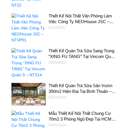
Thiết Kế Nội Thất Văn Phòng Làm
Việc Công Ty NEOHouse JSC –
NTVP01
01/07/2017
Thiết Kế Quán Trà Sữa Sang Trọng
“XING FU TANG” Tại Vincom Quận
9 – NTS14
23/03/2022
Thiết Kế Quán Trà Sữa Sân Vườn
350m2 Hiện Đại Tại Bình Thuận –
NTS12
05/11/2020
Mẫu Thiết Kế Nội Thất Chung Cư
70m2 3 Phòng Ngủ Đẹp Tại HCM –
NT15
02/01/2019