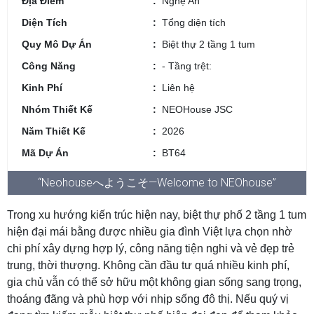
Địa Điểm
Nghệ An
Diện Tích
Tổng diện tích
Quy Mô Dự Án
Biệt thự 2 tầng 1 tum
Công Năng
- Tầng trệt:
Kinh Phí
Liên hệ
Nhóm Thiết Kế
NEOHouse JSC
Năm Thiết Kế
2026
Mã Dự Án
BT64
“Neohouseへようこそ—Welcome to NEOhouse”
Trong xu hướng kiến trúc hiện nay, biệt thự phố 2 tầng 1 tum
hiện đại mái bằng được nhiều gia đình Việt lựa chọn nhờ
chi phí xây dựng hợp lý, công năng tiện nghi và vẻ đẹp trẻ
trung, thời thượng. Không cần đầu tư quá nhiều kinh phí,
gia chủ vẫn có thể sở hữu một không gian sống sang trọng,
thoáng đãng và phù hợp với nhịp sống đô thị. Nếu quý vị