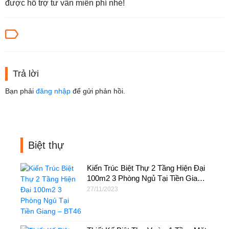
được hỗ trợ tư vấn miễn phí nhé!
Trả lời
Bạn phải
đăng nhập
để gửi phản hồi.
Biệt thự
Kiến Trúc Biệt Thự 2 Tầng Hiện Đại
100m2 3 Phòng Ngủ Tại Tiền Giang
– BT46
27/11/2023