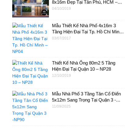
8x16m Đẹp Tại Tân Phú, HCM –
NP21
04/10/2019
Mẫu Thiết Kế Nhà Phố 4x16m 3
Tầng Hiện Đại Tại Tp. Hồ Chí Minh
– NP04
03/07/2017
Thiết Kế Nhà Ống 80m2 5 Tầng
Hiện Đại Tại Quận 10 – NP28
12/10/2019
Mẫu Nhà Phố 3 Tầng Tân Cổ Điển
5x12m Sang Trọng Tại Quận 3 -
NP90
11/09/2025