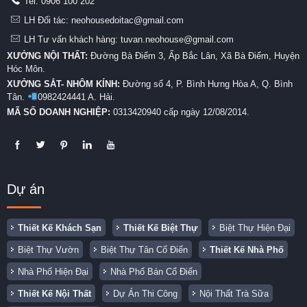
Tel:
0906 100 202
LH Đối tác: neohousedoitac@gmail.com
LH Tư vấn khách hàng: tuvan.neohouse@gmail.com
XƯỞNG NỘI THẤT:
Đường Bà Điểm 3, Ấp Bắc Lân, Xã Bà Điểm, Huyện
Hóc Môn.
XƯỞNG SẮT- NHÔM KÍNH:
Đường số 4, P. Bình Hưng Hòa A, Q. Bình
Tân.
0982424441 A. Hải.
MÃ SỐ DOANH NGHIỆP:
0313420940 cấp ngày 12/08/2014.
Dự án
Thiết Kế Khách Sạn
Thiết Kế Biệt Thự
Biệt Thự Hiện Đại
Biệt Thự Vườn
Biệt Thự Tân Cổ Điển
Thiết Kế Nhà Phố
Nhà Phố Hiện Đại
Nhà Phố Bán Cổ Điển
Thiết Kế Nội Thất
Dự Án Thi Công
Nội Thất Trà Sữa