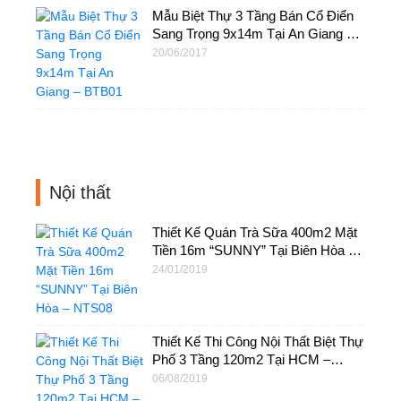
Mẫu Biệt Thự 3 Tầng Bán Cổ Điển
Sang Trọng 9x14m Tại An Giang –
BTB01
20/06/2017
Nội thất
Thiết Kế Quán Trà Sữa 400m2 Mặt
Tiền 16m “SUNNY” Tại Biên Hòa –
NTS08
24/01/2019
Thiết Kế Thi Công Nội Thất Biệt Thự
Phố 3 Tầng 120m2 Tại HCM –
NT22
06/08/2019