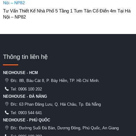
Tư Vấn Thiết Kế Nhà Phố 5 Tầng 1 Tum Tân Cổ Điển 4m Tại Hà
Nội – NP82
Thông tin liên hệ
NEOHOUSE - HCM
Đ/c:
8B, Bàu Cát 8, P. Bảy Hiền, TP. Hồ Chí Minh.
Tel:
0906 100 202
NEOHOUSE - ĐÀ NẴNG
Đ/c:
63 Phan Đăng Lưu, Q. Hải Châu, Tp. Đà Nẵng
Tel:
0903 544 641
NEOHOUSE - PHÚ QUỐC
Đ/c:
Đường Suối Đá Bàn, Dương Đông, Phú Quốc, An Giang