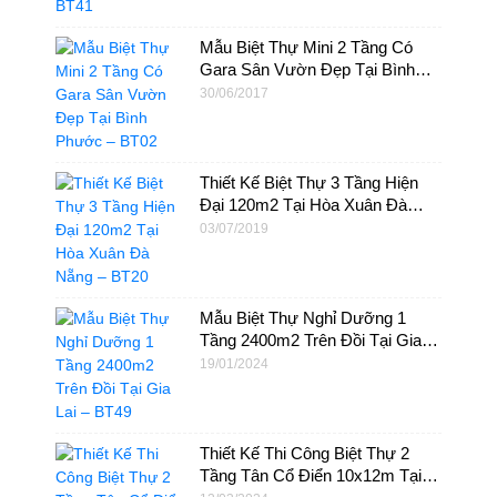
Mẫu Biệt Thự Mini 2 Tầng Có
Gara Sân Vườn Đẹp Tại Bình
Phước – BT02
30/06/2017
Thiết Kế Biệt Thự 3 Tầng Hiện
Đại 120m2 Tại Hòa Xuân Đà
Nẵng – BT20
03/07/2019
Mẫu Biệt Thự Nghỉ Dưỡng 1
Tầng 2400m2 Trên Đồi Tại Gia
Lai – BT49
19/01/2024
Thiết Kế Thi Công Biệt Thự 2
Tầng Tân Cổ Điển 10x12m Tại