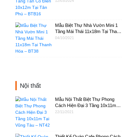
Tân Phú – BTB16
12/03/2024
Mẫu Biệt Thự Nhà Vườn Mini 1
Tầng Mái Thái 11x18m Tại Thanh
Hóa – BT38
04/10/2021
Nội thất
Mẫu Nội Thất Biệt Thự Phong
Cách Hiện Đại 3 Tầng 10x11m
Tại Vũng Tàu – NT42
22/11/2021
Thiết Kế Quán Cafe Phong Cách