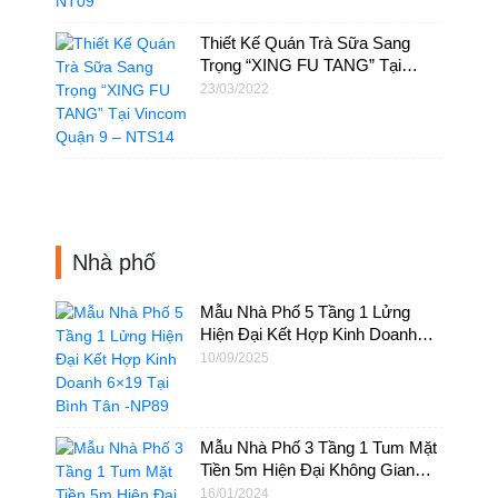
Thiết Kế Quán Trà Sữa Sang
Trọng “XING FU TANG” Tại
Vincom Quận 9 – NTS14
23/03/2022
Nhà phố
Mẫu Nhà Phố 5 Tầng 1 Lửng
Hiện Đại Kết Hợp Kinh Doanh
6×19 Tại Bình Tân -NP89
10/09/2025
Mẫu Nhà Phố 3 Tầng 1 Tum Mặt
Tiền 5m Hiện Đại Không Gian
Mở – NP74
16/01/2024