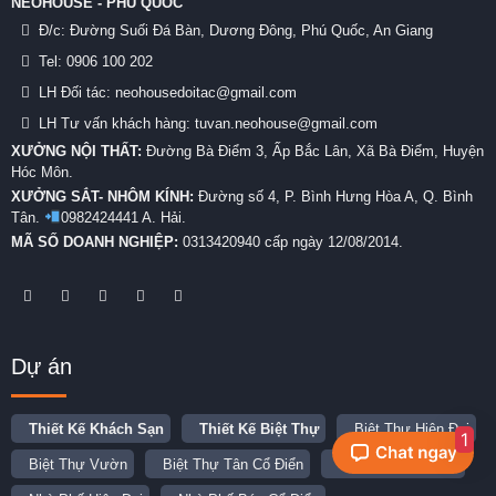
NEOHOUSE - PHÚ QUỐC
Đ/c:
Đường Suối Đá Bàn, Dương Đông, Phú Quốc, An Giang
Tel:
0906 100 202
LH Đối tác: neohousedoitac@gmail.com
LH Tư vấn khách hàng: tuvan.neohouse@gmail.com
XƯỞNG NỘI THẤT:
Đường Bà Điểm 3, Ấp Bắc Lân, Xã Bà Điểm, Huyện
Hóc Môn.
XƯỞNG SẮT- NHÔM KÍNH:
Đường số 4, P. Bình Hưng Hòa A, Q. Bình
Tân.
0982424441 A. Hải.
MÃ SỐ DOANH NGHIỆP:
0313420940 cấp ngày 12/08/2014.
Dự án
Thiết Kế Khách Sạn
Thiết Kế Biệt Thự
Biệt Thự Hiện Đại
1
Biệt Thự Vườn
Biệt Thự Tân Cổ Điển
Thiết Kế Nhà Phố