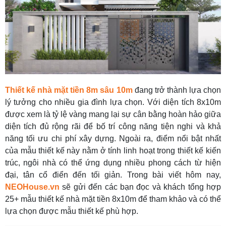
Thiết kế nhà mặt tiền 8m sâu 10m
đang trở thành lựa chọn
lý tưởng cho nhiều gia đình lựa chọn. Với diện tích 8x10m
được xem là tỷ lệ vàng mang lại sự cân bằng hoàn hảo giữa
diện tích đủ rộng rãi để bố trí công năng tiện nghi và khả
năng tối ưu chi phí xây dựng. Ngoài ra, điểm nổi bật nhất
của mẫu thiết kế này nằm ở tính linh hoạt trong thiết kế kiến
trúc, ngôi nhà có thể ứng dụng nhiều phong cách từ hiện
đại, tân cổ điển đến tối giản. Trong bài viết hôm nay,
NEOHouse.vn
sẽ gửi đến các bạn đọc và khách tổng hợp
25+ mẫu thiết kế nhà mặt tiền 8x10m để tham khảo và có thể
lựa chọn được mẫu thiết kế phù hợp.