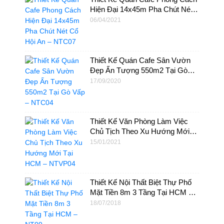
Hiện Đại 14x45m Pha Chút Nét
Cổ Hội An – NTC07
06/04/2021
Thiết Kế Quán Cafe Sân Vườn
Đẹp Ấn Tượng 550m2 Tại Gò
Vấp – NTC04
17/09/2020
Thiết Kế Văn Phòng Làm Việc
Chủ Tịch Theo Xu Hướng Mới
Tại HCM – NTVP04
15/01/2021
Thiết Kế Nội Thất Biệt Thự Phố
Mặt Tiền 8m 3 Tầng Tại HCM –
NT09
18/07/2018