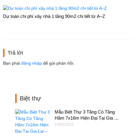
Dự toán chi phí xây nhà 1 tầng 90m2 chi tiết từ A–Z
Trả lời
Bạn phải
đăng nhập
để gửi phản hồi.
Biệt thự
Mẫu Biệt Thự 3 Tầng Có Tầng
Hầm 7x16m Hiện Đại Tại Gia Lai
– BT41
14/02/2023