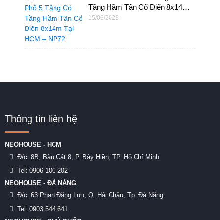
Tầng Hầm Tân Cổ Điển 8x14m
Tại HCM – NP72
15/06/2023
Thông tin liên hệ
NEOHOUSE - HCM
Đ/c:
8B, Bàu Cát 8, P. Bảy Hiền, TP. Hồ Chí Minh.
Tel:
0906 100 202
NEOHOUSE - ĐÀ NẴNG
Đ/c:
63 Phan Đăng Lưu, Q. Hải Châu, Tp. Đà Nẵng
Tel:
0903 544 641