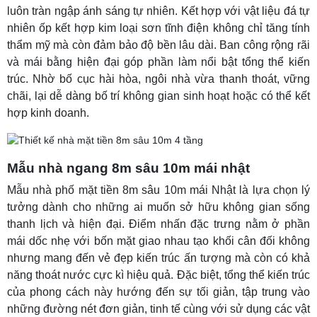
luôn tràn ngập ánh sáng tự nhiên. Kết hợp với vật liệu đá tự
nhiên ốp kết hợp kim loại sơn tĩnh điện không chỉ tăng tính
thẩm mỹ mà còn đảm bảo độ bền lâu dài. Ban công rộng rãi
và mái bằng hiện đại góp phần làm nổi bật tổng thể kiến
trúc. Nhờ bố cục hài hòa, ngôi nhà vừa thanh thoát, vững
chãi, lại dễ dàng bố trí không gian sinh hoạt hoặc có thể kết
hợp kinh doanh.
Mẫu nhà ngang 8m sâu 10m mái nhật
Mẫu nhà phố mặt tiền 8m sâu 10m mái Nhật là lựa chọn lý
tưởng dành cho những ai muốn sở hữu không gian sống
thanh lịch và hiện đại. Điểm nhấn đặc trưng nằm ở phần
mái dốc nhẹ với bốn mặt giao nhau tạo khối cân đối không
nhưng mang đến vẻ đẹp kiến trúc ấn tượng mà còn có khả
năng thoát nước cực kì hiệu quả. Đặc biệt, tổng thể kiến trúc
của phong cách này hướng đến sự tối giản, tập trung vào
những đường nét đơn giản, tinh tế cùng với sử dụng các vật