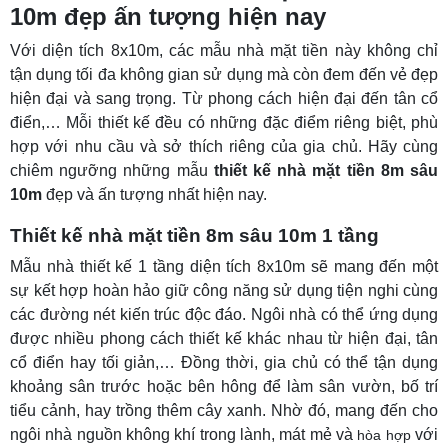
10m đẹp ấn tượng hiện nay
Với diện tích 8x10m, các mẫu nhà mặt tiền này không chỉ
tận dụng tối đa không gian sử dụng mà còn đem đến vẻ đẹp
hiện đại và sang trọng. Từ phong cách hiện đại đến tân cổ
điển,… Mỗi thiết kế đều có những đặc điểm riêng biệt, phù
hợp với nhu cầu và sở thích riêng của gia chủ. Hãy cùng
chiêm ngưỡng những mẫu
thiết kế nhà mặt tiền 8m sâu
10m
đẹp và ấn tượng nhất hiện nay.
Thiết kế nhà mặt tiền 8m sâu 10m 1 tầng
Mẫu nhà thiết kế 1 tầng diện tích 8x10m sẽ mang đến một
sự kết hợp hoàn hảo giữ công năng sử dụng tiện nghi cùng
các đường nét kiến trúc độc đáo. Ngôi nhà có thể ứng dụng
được nhiều phong cách thiết kế khác nhau từ hiện đại, tân
cổ điển hay tối giản,… Đồng thời, gia chủ có thể tận dụng
khoảng sân trước hoặc bên hông để làm sân vườn, bố trí
tiểu cảnh, hay trồng thêm cây xanh. Nhờ đó, mang đến cho
ngôi nhà nguồn không khí trong lành, mát mẻ và
với
hòa hợp