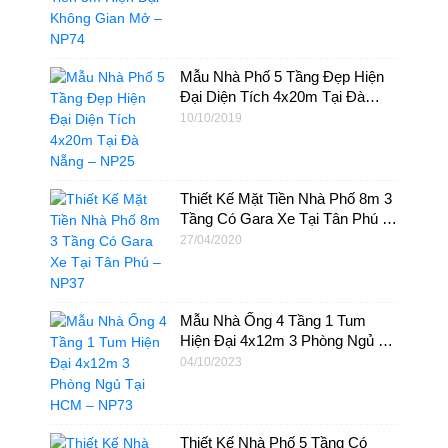
Mẫu Nhà Phố 5 Tầng Đẹp Hiện
Đại Diện Tích 4x20m Tại Đà
Nẵng – NP25
10/10/2019
Thiết Kế Mặt Tiền Nhà Phố 8m 3
Tầng Có Gara Xe Tại Tân Phú –
NP37
27/04/2020
Mẫu Nhà Ống 4 Tầng 1 Tum
Hiện Đại 4x12m 3 Phòng Ngủ Tại
HCM – NP73
04/10/2023
Thiết Kế Nhà Phố 5 Tầng Có