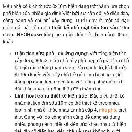
Mẫu nhà có kích thước 8x10m hiện đang trở thành lựa chọn
phổ biến của nhiều gia đình Việt bởi sự cân đối về diện tích,
công năng và chi phí xây dựng. Dưới đây là một số đặc
điểm nổi bật của mẫu
thiết kế nhà mặt tiền 8m sâu 10m
được
NEOHouse
tổng hợp gửi đến các bạn cùng tham
khảo:
Diện tích vừa phải, dễ ứng dụng:
Với tổng diện tích
xây dựng 80m2, mẫu nhà này phù hợp cả gia đình nhỏ
lẫn gia đình đông thành viên. Bên cạnh đó, kích thước
8x10m khiến việc xây nhà trở nên linh hoạt hơn, dễ
dàng áp dụng trên nhiều khu vực cũng như diện tích
đất khác nhau từ nông thôn đến thành thị.
Linh hoạt trong thiết kế kiến trúc:
Đặc biệt, thiết kế
nhà mặt tiền 8m sâu 10m có thể thiết kế theo nhiều
loại hình nhà ở khác nhau từ nhà cấp 4,
nhà phố
, biệt
thự. Cùng với đó công trình cũng dễ dàng sử dụng
nhiều phong cách thiết kế kiến trúc khác nhau từ hiện
đại, tân cổ điển hay kiểu châu Âu mà không bị giới