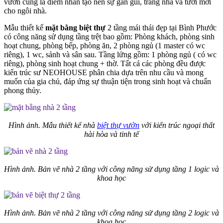
vườn cũng là điểm nhấn tạo nên sự gần gũi, trang nhã và tươi mới
cho ngôi nhà.
Mẫu thiết kế
mặt bằng biệt thự
2 tầng mái thái đẹp tại Bình Phước
có công năng sử dụng tầng trệt bao gồm: Phòng khách, phòng sinh
hoạt chung, phòng bếp, phòng ăn, 2 phòng ngủ (1 master có wc
riêng), 1 wc, sảnh và sân sau. Tầng lửng gồm: 1 phòng ngủ ( có wc
riêng), phòng sinh hoạt chung + thờ. Tất cả các phòng đều được
kiến trúc sư NEOHOUSE phân chia dựa trên nhu cầu và mong
muốn của gia chủ, đáp ứng sự thuận tiện trong sinh hoạt và chuẩn
phong thủy.
Hình ảnh. Mẫu thiết kế nhà
biệt thự vườn
với kiến trúc ngoại thất
hài hòa và tinh tế
Hình ảnh. Bản vẽ nhà 2 tầng với công năng sử dụng tầng 1 logic và
khoa học
Hình ảnh. Bản vẽ nhà 2 tầng với công năng sử dụng tầng 2 logic và
khoa học