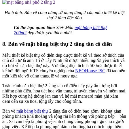
Hình ảnh. Bản vẽ công năng sử dụng tầng 2 của mẫu thiết kế biệt
thự 2 tầng độc đáo
Có thể bạn quan tâm:
35+ Mẫu
mặt bằng biệt thự
200m2
đẹp được yêu thích nhất
8. Bản vẽ mặt bằng biệt thự 2 tầng tân cổ điển
Mẫu thiết kế biệt thự cổ điển đẹp được thiết kế và theo sở thích của
chủ đầu tư là anh Trí ở Tây Ninh rất được nhiều người yêu thích và
dò hỏi về căn biệt thự này. Với tổng diện tích là 500m2 được thiết
kế bởi đội ngũ KTS chuyên nghiệp của
NEOHouse JSC
đã tạo nên
một kiệt tác vô cùng tráng lệ và nguy nga.
Toàn cảnh căn biệt thự 2 tầng tân cổ điển này gây ấn tượng bởi
những phù điêu, họa tiết hoa văn trang trí uyển chuyển và mềm mại.
Kết hợp cùng hệ thống lan can và hệ mái mansard màu ghi xám
đem đến sự xa hoa, lộng lẫy cho công trình.
Bản vẽ
mặt bằng biệt thự
2 tầng tân cổ điển bao gồm: không gian
phòng khách khá thoáng và rộng rãi liên thông với phòng bếp + bàn
ăn. Sát căn bếp là phòng vệ sinh chung cùng phòng ngủ cho người
giúp việc. Kế tiếp là phòng ngủ dành cho ông bà có tích hợp thêm