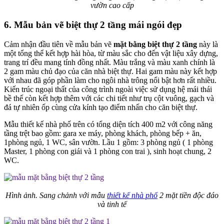
vườn cao cấp
6. Mẫu bản vẽ biệt thự 2 tầng mái ngói đẹp
Cảm nhận đầu tiên về mẫu bản vẽ
mặt bằng biệt thự 2 tầng
này là
một tổng thể kết hợp hài hòa, từ màu sắc cho đến vật liệu xây dựng,
trang trí đều mang tính đồng nhất. Màu trắng và màu xanh chính là
2 gam màu chủ đạo của căn nhà biệt thự. Hai gam màu này kết hợp
với nhau đã góp phần làm cho ngôi nhà trông nổi bật hơn rất nhiều.
Kiến trúc ngoại thất của công trình ngoài việc sử dụng hệ mái thái
bề thế còn kết hợp thêm với các chi tiết như trụ cột vuông, gạch và
đá tự nhiên ốp cùng cửa kính tạo điểm nhấn cho căn biệt thự.
Mẫu thiết kế nhà phố trên có tổng diện tích 400 m2 với công năng
tầng trệt bao gồm: gara xe máy, phòng khách, phòng bếp + ăn,
1phòng ngủ, 1 WC, sân vườn. Lầu 1 gồm: 3 phòng ngủ ( 1 phòng
Master, 1 phòng con giái và 1 phòng con trai ), sinh hoạt chung, 2
WC.
Hình ảnh. Sang chảnh với mẫu
thiết kế nhà phố
2 mặt tiền độc đáo
và tinh tế