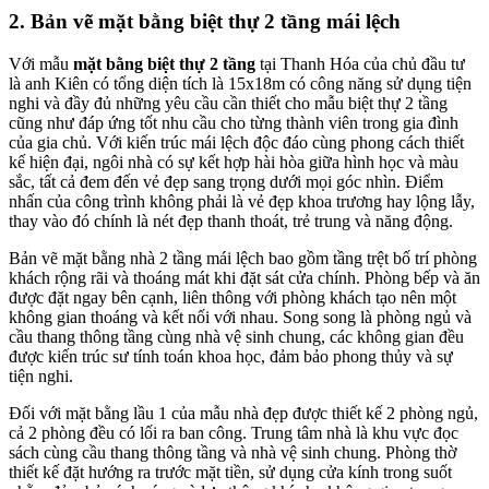
2. Bản vẽ mặt bằng biệt thự 2 tầng mái lệch
Với mẫu
mặt bằng biệt thự 2 tầng
tại Thanh Hóa của chủ đầu tư
là anh Kiên có tổng diện tích là 15x18m có công năng sử dụng tiện
nghi và đầy đủ những yêu cầu cần thiết cho mẫu biệt thự 2 tầng
cũng như đáp ứng tốt nhu cầu cho từng thành viên trong gia đình
của gia chủ. Với kiến trúc mái lệch độc đáo cùng phong cách thiết
kế hiện đại, ngôi nhà có sự kết hợp hài hòa giữa hình học và màu
sắc, tất cả đem đến vẻ đẹp sang trọng dưới mọi góc nhìn. Điểm
nhấn của công trình không phải là vẻ đẹp khoa trương hay lộng lẫy,
thay vào đó chính là nét đẹp thanh thoát, trẻ trung và năng động.
Bản vẽ mặt bằng nhà 2 tầng mái lệch bao gồm tầng trệt bố trí phòng
khách rộng rãi và thoáng mát khi đặt sát cửa chính. Phòng bếp và ăn
được đặt ngay bên cạnh, liên thông với phòng khách tạo nên một
không gian thoáng và kết nối với nhau. Song song là phòng ngủ và
cầu thang thông tầng cùng nhà vệ sinh chung, các không gian đều
được kiến trúc sư tính toán khoa học, đảm bảo phong thủy và sự
tiện nghi.
Đối với mặt bằng lầu 1 của mẫu nhà đẹp được thiết kế 2 phòng ngủ,
cả 2 phòng đều có lối ra ban công. Trung tâm nhà là khu vực đọc
sách cùng cầu thang thông tầng và nhà vệ sinh chung. Phòng thờ
thiết kế đặt hướng ra trước mặt tiền, sử dụng cửa kính trong suốt