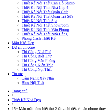
Thiết Kế Nội Thất Căn Hộ Studio
Thiết Kế Nội Thất Nhà Cấp 4
Thiết Kế Nội Thất Quán Cafe
Thiết Kế Nội Thất Quán Trà Sữa
Thiết Kế Nội Thất Spa
Thiết Kế Nội Thất Showroom
Thiết Kế Nội Thất Văn Phòng
Thiết Kế Nội Thất Nhà Hàng
Phong Cách Thiết Kế
Mẫu Nhà Đẹp
Dự án thi công
Thi Công Nhà Phố
Thi Công Biệt Thự
Thi Công Văn Phòng
Thi Công Kiến Trúc
Thi Công Nội Thất
Tin tức
Cẩm Nang Xây Nhà
Blog Nội Thất
Trang chủ
/
Thiết Kế Nhà Đẹp
/
15+ Mẫu mặt bằng biệt thự 2 tầng chi tiết, chuẩn phong thủy