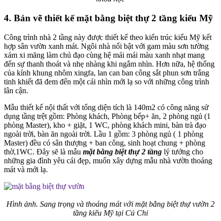
4. Bản vẽ thiết kế mặt bằng biệt thự 2 tầng kiểu Mỹ
Công trình nhà 2 tầng này được thiết kế theo kiến trúc kiểu Mỹ kết
hợp sân vườn xanh mát. Ngôi nhà nổi bật với gam màu sơn tường
xám xi măng làm chủ đạo cùng hệ mái mái màu xanh nhạt mang
đến sự thanh thoát và nhẹ nhàng khi ngắm nhìn. Hơn nữa, hệ thống
của kính khung nhôm xingfa, lan can ban công sắt phun sơn trắng
tinh khiết đã đem đến một cái nhìn mới lạ so với những công trình
lân cận.
Mẫu thiết kế nội thất với tổng diện tích là 140m2 có công năng sử
dụng tầng trệt gồm: Phòng khách, Phòng bếp+ ăn, 2 phòng ngủ (1
phòng Master), kho + giặt, 1 WC, phòng khách mini, bàn trà đạo
ngoài trời, bàn ăn ngoài trời. Lầu 1 gồm: 3 phòng ngủ ( 1 phòng
Master) đều có sân thượng + ban công, sinh hoạt chung + phòng
thờ,1WC. Đây sẽ là mẫu
mặt bằng biệt thự 2 tầng
lý tưởng cho
những gia đình yêu cái đẹp, muốn xây dựng mẫu nhà vườn thoáng
mát và mới lạ.
Hình ảnh. Sang trọng và thoáng mát với mặt bằng biệt thự vườn 2
tầng kiểu Mỹ tại Củ Chi