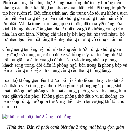
Phối cảnh mặt tiền biệt thự 2 tầng mái bằng dưới đây hướng đến
phong cách thiết kế tối giản, không quá nhiều chi tiết trang trí phức
tạp hay rườm rà. Bởi công trình này tập trung vào tối ưu không gian
nội thất bên trong để tạo nên một không gian sống thoải mái và tối
ưu nhất. Vẫn là tone màu trắng quen thuộc, điểm xuyết cùng cửa
kính khung nhôm đơn giản, đá tự nhiên và gỗ ốp tường cùng trần
nhà, lan can kính. Những chi tiết này kết hợp hài hòa với nhau, bổ
trợ nhau tạo nên một tổng thể nhẹ nhàng nhưng vô cùng cuốn hút.
Công năng tại tầng trệt bố trí khoảng sân trước rộng, không gian
này được sử dụng mục đích để xe và trồng cây xanh cũng như là
nơi thư giãn, giải trí của gia đình. Tiến vào trong nhà là phòng
khách sang trọng, đối diện là phòng ngủ, bên trong là phòng bếp và
bàn ăn cùng nhà vệ sinh chung cùng cầu thang thông tầng.
Toàn bộ không gian lầu 1 được bố trí dành để sinh hoạt cho tất cả
các thành viên trong gia đình. Bao gồm 2 phòng ngủ, phòng sinh
hoạt, phòng thờ, phòng sinh hoạt chung, phòng vệ sinh chung, khu
vực giặt và sân phơi. Không gian phòng thờ đặt ở vị trí thoáng, có
ban công rộng, hướng ra trước mặt tiền, đem lại vượng khí tốt cho
chủ nhà.
Hình ảnh. Bản vẽ phối cảnh biệt thự 2 tầng mái bằng đơn giản