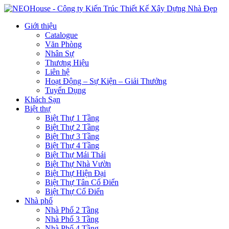
Giới thiệu
Catalogue
Văn Phòng
Nhân Sự
Thương Hiệu
Liên hệ
Hoạt Động – Sự Kiện – Giải Thưởng
Tuyển Dụng
Khách Sạn
Biệt thự
Biệt Thự 1 Tầng
Biệt Thự 2 Tầng
Biệt Thự 3 Tầng
Biệt Thự 4 Tầng
Biệt Thự Mái Thái
Biệt Thự Nhà Vườn
Biệt Thự Hiện Đại
Biệt Thự Tân Cổ Điển
Biệt Thự Cổ Điển
Nhà phố
Nhà Phố 2 Tầng
Nhà Phố 3 Tầng
Nhà Phố 4 Tầng