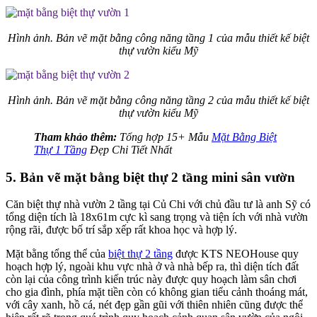
Hình ảnh. Bản vẽ mặt bằng công năng tầng 1 của mẫu thiết kế biệt
thự vườn kiểu Mỹ
Hình ảnh. Bản vẽ mặt bằng công năng tầng 2 của mẫu thiết kế biệt
thự vườn kiểu Mỹ
Tham khảo thêm:
Tổng hợp 15+ Mẫu
Mặt Bằng Biệt
Thự 1 Tầng
Đẹp Chi Tiết Nhất
5. Bản vẽ mặt bằng biệt thự 2 tầng mini sân vườn
Căn biệt thự nhà vườn 2 tầng tại Củ Chi với chủ đầu tư là anh Sỹ có
tổng diện tích là 18x61m cực kì sang trọng và tiện ích với nhà vườn
rộng rãi, được bố trí sắp xếp rất khoa học và hợp lý.
Mặt bằng tổng thể của
biệt thự 2 tầng
được KTS NEOHouse quy
hoạch hợp lý, ngoài khu vực nhà ở và nhà bếp ra, thì diện tích đất
còn lại của công trình kiến trúc này được quy hoạch làm sân chơi
cho gia đình, phía mặt tiền còn có không gian tiểu cảnh thoáng mát,
với cây xanh, hồ cá, nét đẹp gần gũi với thiên nhiên cũng được thể