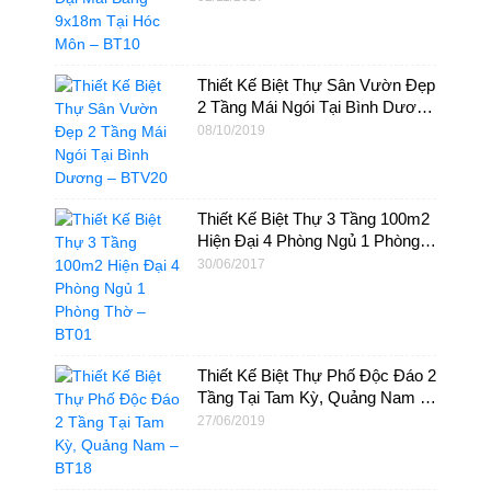
Thiết Kế Biệt Thự Sân Vườn Đẹp
2 Tầng Mái Ngói Tại Bình Dương
– BTV20
08/10/2019
Thiết Kế Biệt Thự 3 Tầng 100m2
Hiện Đại 4 Phòng Ngủ 1 Phòng
Thờ – BT01
30/06/2017
Thiết Kế Biệt Thự Phố Độc Đáo 2
Tầng Tại Tam Kỳ, Quảng Nam –
BT18
27/06/2019