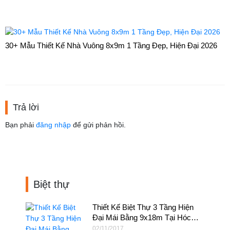
30+ Mẫu Thiết Kế Nhà Vuông 8x9m 1 Tầng Đẹp, Hiện Đại 2026
Trả lời
Bạn phải
đăng nhập
để gửi phản hồi.
Biệt thự
Thiết Kế Biệt Thự 3 Tầng Hiện
Đại Mái Bằng 9x18m Tại Hóc
Môn – BT10
02/11/2017