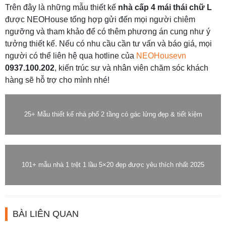
Trên đây là những mẫu thiết kế
nhà cấp 4 mái thái chữ L
được NEOHouse tổng hợp gửi đến mọi người chiêm
ngưỡng và tham khảo để có thêm phương án cung như ý
tưởng thiết kế. Nếu có nhu cầu cần tư vấn và báo giá, mọi
người có thể liên hệ qua hotline của
NEOHousevn
0937.100.202
, kiến trúc sư và nhân viên chăm sóc khách
hàng sẽ hỗ trợ cho mình nhé!
25+ Mẫu thiết kế nhà phố 2 tầng có gác lửng đẹp & tiết kiệm
101+ mẫu nhà 1 trệt 1 lầu 5×20 đẹp được yêu thích nhất 2025
BÀI LIÊN QUAN