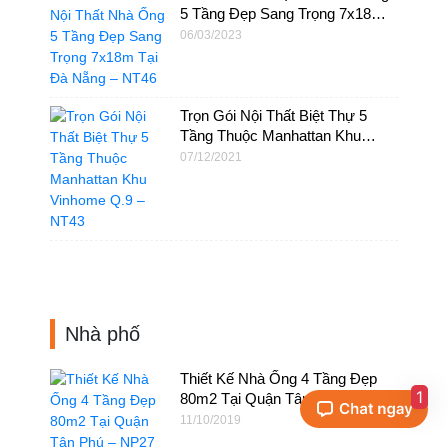
5 Tầng Đẹp Sang Trọng 7x18m
Tại Đà Nẵng – NT46
06/03/2023
Trọn Gói Nội Thất Biệt Thự 5
Tầng Thuộc Manhattan Khu
Vinhome Q.9 – NT43
07/12/2021
Nhà phố
Thiết Kế Nhà Ống 4 Tầng Đẹp
1
80m2 Tại Quận Tân Phú – NP27
11/10/2019