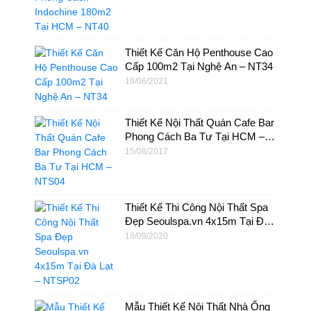
Thiết Kế Căn Hộ Penthouse Cao
Cấp 100m2 Tại Nghệ An – NT34
19/06/2021
Thiết Kế Nội Thất Quán Cafe Bar
Phong Cách Ba Tư Tại HCM –
NTS04
15/08/2017
Thiết Kế Thi Công Nội Thất Spa
Đẹp Seoulspa.vn 4x15m Tại Đà
Lạt – NTSP02
18/09/2020
Mẫu Thiết Kế Nội Thất Nhà Ống