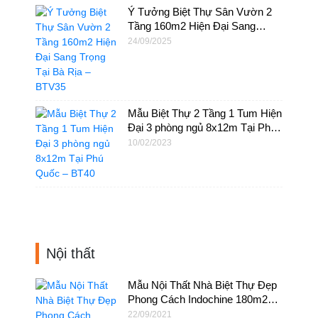
Ý Tưởng Biệt Thự Sân Vườn 2
Tầng 160m2 Hiện Đại Sang
Trọng Tại Bà Rịa – BTV35
24/09/2025
Mẫu Biệt Thự 2 Tầng 1 Tum Hiện
Đại 3 phòng ngủ 8x12m Tại Phú
Quốc – BT40
10/02/2023
Nội thất
Mẫu Nội Thất Nhà Biệt Thự Đẹp
Phong Cách Indochine 180m2
Tại HCM – NT40
22/09/2021