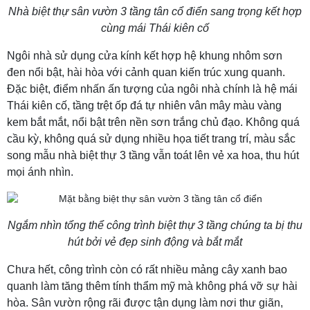
Nhà biệt thự sân vườn 3 tầng tân cổ điển sang trọng kết hợp
cùng mái Thái kiên cố
Ngôi nhà sử dụng cửa kính kết hợp hệ khung nhôm sơn
đen nổi bật, hài hòa với cảnh quan kiến trúc xung quanh.
Đặc biệt, điểm nhấn ấn tượng của ngôi nhà chính là hệ mái
Thái kiên cố, tầng trệt ốp đá tự nhiên vân mây màu vàng
kem bắt mắt, nổi bật trên nền sơn trắng chủ đạo. Không quá
cầu kỳ, không quá sử dụng nhiều họa tiết trang trí, màu sắc
song mẫu nhà biệt thự 3 tầng vẫn toát lên vẻ xa hoa, thu hút
mọi ánh nhìn.
Ngắm nhìn tổng thể công trình biệt thự 3 tầng chúng ta bị thu
hút bởi vẻ đẹp sinh động và bắt mắt
Chưa hết, công trình còn có rất nhiều mảng cây xanh bao
quanh làm tăng thêm tính thẩm mỹ mà không phá vỡ sự hài
hòa. Sân vườn rộng rãi được tận dụng làm nơi thư giãn,