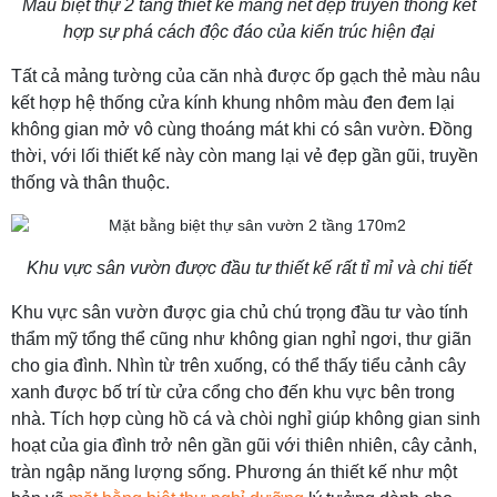
Mẫu biệt thự 2 tầng thiết kế mang nét đẹp truyền thống kết
hợp sự phá cách độc đáo của kiến trúc hiện đại
Tất cả mảng tường của căn nhà được ốp gạch thẻ màu nâu
kết hợp hệ thống cửa kính khung nhôm màu đen đem lại
không gian mở vô cùng thoáng mát khi có sân vườn. Đồng
thời, với lối thiết kế này còn mang lại vẻ đẹp gần gũi, truyền
thống và thân thuộc.
Khu vực sân vườn được đầu tư thiết kế rất tỉ mỉ và chi tiết
Khu vực sân vườn được gia chủ chú trọng đầu tư vào tính
thẩm mỹ tổng thể cũng như không gian nghỉ ngơi, thư giãn
cho gia đình. Nhìn từ trên xuống, có thể thấy tiểu cảnh cây
xanh được bố trí từ cửa cổng cho đến khu vực bên trong
nhà. Tích hợp cùng hồ cá và chòi nghỉ giúp không gian sinh
hoạt của gia đình trở nên gần gũi với thiên nhiên, cây cảnh,
tràn ngập năng lượng sống. Phương án thiết kế như một