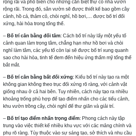
rộng rãi và phổ biến cho những căn biệt thự có nhà vườn
rộng rãi. Trong đó, sân vườn sẽ được thiết kế bao gồm cây
cảnh, hồ cá, thảm cỏ, chòi nghỉ, hồ bơi,… được bố trí đối
xứng, hài hòa trong tổng thể.
–
Bố trí cân bằng đối tâm
: Cách bố trí này lấy một yếu tố
cảnh quan làm trọng tâm, chẳng hạn như hồ bơi và chòi
nghỉ làm tâm, các yếu tố còn lại sẽ được bố trí xung quanh
sao cho hài hòa, tinh tế đem đến hiệu ứng thẩm mỹ tổng thể
bắt mắt.
–
Bố trí cân bằng bất đối xứng
: Kiểu bố trí này tạo ra một
không gian không theo trục đối xứng rõ ràng, với cảnh vật
giống nhau ở cả hai bên. Tuy nhiên, cách này tạo ra nhiều
khoảng trống phù hợp để tạo điểm nhấn cho các tiểu cảnh,
khu vườn trồng cây, chòi nghỉ để thư giãn và giải trí.
–
Bố trí tạo điểm nhấn trọng điểm
: Phong cách này tập
trung vào việc thiết kế nhiều khu vực với các mảng chính và
phụ rõ ràng. Tùy thuộc vào sự sáng tạo, sở thích và nhu cầu