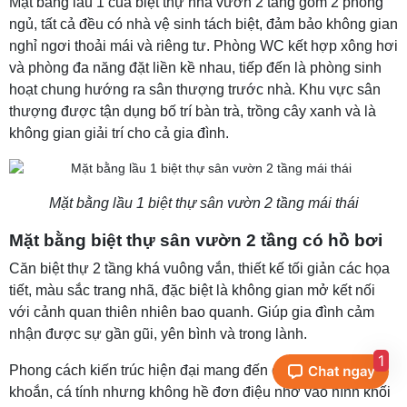
Mặt bằng lầu 1 của biệt thự nhà vườn 2 tầng gồm 2 phòng
ngủ, tất cả đều có nhà vệ sinh tách biệt, đảm bảo không gian
nghỉ ngơi thoải mái và riêng tư. Phòng WC kết hợp xông hơi
và phòng đa năng đặt liền kề nhau, tiếp đến là phòng sinh
hoạt chung hướng ra sân thượng trước nhà. Khu vực sân
thượng được tận dụng bố trí bàn trà, trồng cây xanh và là
không gian giải trí cho cả gia đình.
Mặt bằng lầu 1 biệt thự sân vườn 2 tầng mái thái
Mặt bằng biệt thự sân vườn 2 tầng có hồ bơi
Căn biệt thự 2 tầng khá vuông vắn, thiết kế tối giản các họa
tiết, màu sắc trang nhã, đặc biệt là không gian mở kết nối
với cảnh quan thiên nhiên bao quanh. Giúp gia đình cảm
nhận được sự gần gũi, yên bình và trong lành.
1
Phong cách kiến trúc hiện đại mang đến cái nhìn khỏe
khoắn, cá tính nhưng không hề đơn điệu nhờ vào hình khối