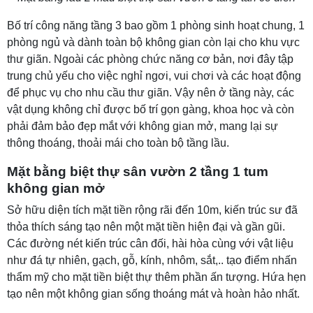
Bố trí công năng tầng 3 bao gồm 1 phòng sinh hoạt chung, 1
phòng ngủ và dành toàn bộ không gian còn lại cho khu vực
thư giãn. Ngoài các phòng chức năng cơ bản, nơi đây tập
trung chủ yếu cho việc nghỉ ngơi, vui chơi và các hoạt động
để phục vụ cho nhu cầu thư giãn. Vậy nên ở tầng này, các
vật dụng không chỉ được bố trí gọn gàng, khoa học và còn
phải đảm bảo đẹp mắt với không gian mở, mang lại sự
thông thoáng, thoải mái cho toàn bộ tầng lầu.
Mặt bằng biệt thự sân vườn 2 tầng 1 tum
không gian mở
Sở hữu diện tích mặt tiền rộng rãi đến 10m, kiến trúc sư đã
thỏa thích sáng tạo nên một mặt tiền hiện đại và gần gũi.
Các đường nét kiến trúc cân đối, hài hòa cùng với vật liệu
như đá tự nhiên, gạch, gỗ, kính, nhôm, sắt,.. tạo điểm nhấn
thẩm mỹ cho mặt tiền biệt thự thêm phần ấn tượng. Hứa hẹn
tạo nên một không gian sống thoáng mát và hoàn hảo nhất.