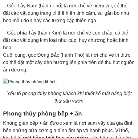
– Góc Tây Nam (hành Thổ) là nơi chủ về niềm vui, có thể
đặt các vật dụng trang trí thể hiện tình cảm, sự gắn bó như
hoa mẫu đơn hay các tượng cặp thiên nga.
– Góc phía Tây (hành Kim) là nơi chủ về con cháu, có thể
đặt các vật dụng kim loại như cúp, huy chương hoặc bình
hoa.
Cuối cùng, góc Đông Bắc (hành Thổ) là nơi chủ về tri thức,
có thể đặt một cây đèn hướng lên phía trên để thu hút nguồn
âm dương.
Yếu tố phong thủy phòng khách khi thiết kế mặt bằng biệt
thự sân vườn
Phong thủy phòng bếp + ăn
Không gian bếp + ăn được xem là nơi sum vầy của gia đình
bên những bữa cơm gia đình ấm áp và hạnh phúc. Vì thế,
khi bố trí
mặt bằng biệt thự sân vườn
, căn bếp và bàn ăn